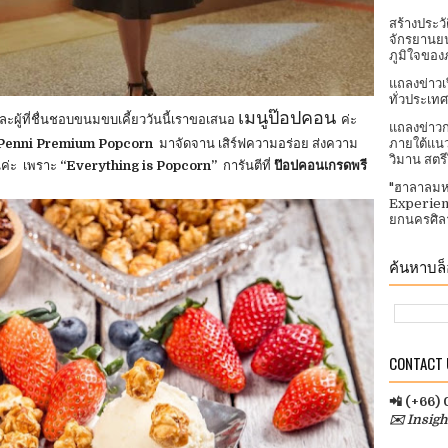
สร้างประว
จักรยานยน
ภูมิใจของ
แถลงข่าวเ
ทั่วประเทศ​
เมนูป๊อปคอน
ผู้ที่ชื่นชอบขนมขบเคี้ยววันนี้เราขอเสนอ
ค่ะ
แถลงข่าวก
Penni Premium Popcorn
มาจัดจาน เสิร์ฟความอร่อย ส่งความ
ภายใต้แนว
วิมาน สตร
นค่ะ เพราะ
“Everything is Popcorn”
การันตีที่
ป๊อปคอนเกรดพรี
"ฮาลาลมห
Experien
ยกนครศิลา
ค้นหาบล็อ
CONTACT U
📲 (+66)
✉️ Insig