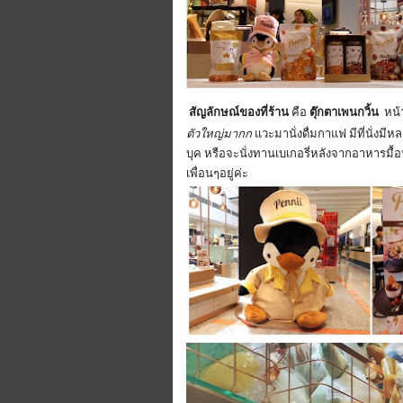
สัญลักษณ์ของที่ร้าน
คือ
ตุ๊กตาเพนกวิ้น
หน้
ตัวใหญ่มากก
แวะมานั่งดื่มกาแฟ มีที่นั่งม
บุค หรือจะนั่งทานเบเกอรี่หลังจากอาหารมื้อห
เพื่อนๆอยู่ค่ะ