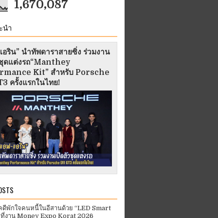
1,670,087
ะนำ
อริน” นำทัพดาราสายซิ่ง ร่วมงาน
ัวชุดแต่งรถ“Manthey
rmance Kit” สำหรับ Porsche
3 ครั้งแรกในไทย!
OSTS
คดีพักใจคนหนี้ในอีสานด้วย “LED Smart
 ที่งาน Money Expo Korat 2026