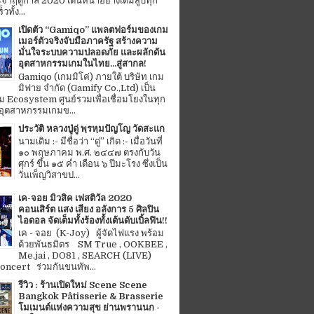
จำฤดูกาล 2020 เดินหน้าอย่างเต็มสูบทุก
ทั้ง...
เปิดตัว “Gamiqo” แพลตฟอร์มของเกม
เมอร์ตัวจริงจับมือภาครัฐ สร้างความ
มั่นใจระบบความปลอดภัย และผลักดัน
อุตสาหกรรมเกมในไทย...สู่สากล!
Gamiqo (เกมมิโค่) ภายใต้ บริษัท เกม
มิฟาย จำกัด (Gamify Co.,Ltd) เป็น
 Ecosystem ศูนย์รวมเพื่อเชื่อมโยงในทุก
อุตสาหกรรมเกมข...
ประวัติ หลวงปู่ดู่ พฺรหฺมปัญโญ วัดสะแก
นามเดิม :- มีชื่อว่า “ดู่” เกิด :- เมื่อวันที่
๑๐ พฤษภาคม พ.ศ. ๒๔๔๗ ตรงกับวัน
ศุกร์ ขึ้น ๑๕ ค่ำ เดือน ๖ ปีมะโรง ซึ่งเป็น
วันเพ็ญวิสาขป...
เค-จอย มิวสิค เฟสติวัล 2020
คอนเสิร์ต แสง เสียง อลังการ 5 ศิลปิน
ไอดอล จัดเต็มทั้งร้องทั้งเต้นดับเบิ้ลฟิน!!
เค - จอย (K-Joy) ผู้จัดไฟแรง พร้อม
ด้วยพันธมิตร SM True , OOKBEE ,
Me.jai , DO81 , SEARCH (LIVE)
ncert ร่วมกันขนทัพ...
รีวิว : ร้านเปิดใหม่ Scene Scene
Bangkok Pâtisserie & Brasserie
โมเมนต์แห่งความสุข ย่านพรานนก -