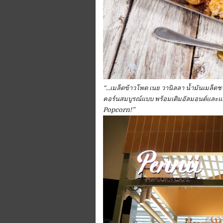
“…เมล็ดข้าวโพด เนย วานิลลา น้ำมันเมล็ดชา 
คอร์นสมบูรณ์แบบ พร้อมเติมอัลมอนด์และแม
Popcorn!”