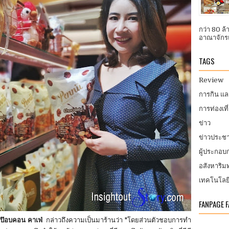
กว่า 80 ล
อาณาจักรแ
TAGS
Review
การกิน แ
การท่องเที
ข่าว
ข่าวประชา
ผู้ประกอ
อสังหาริมท
เทคโนโลย
FANPAGE 
 ป๊อบคอน คาเฟ่
กล่าวถึงความเป็นมาร้านว่า "โดยส่วนตัวชอบการทำ