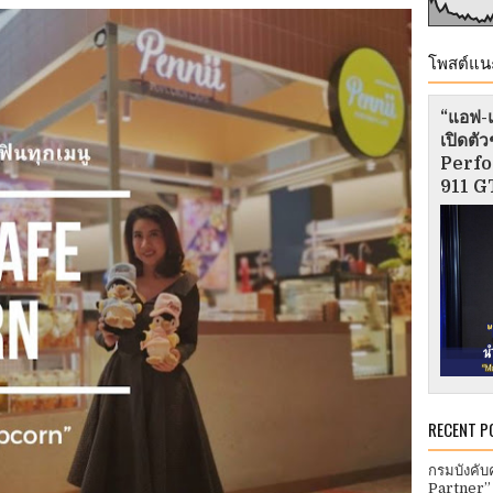
โพสต์แน
“แอฟ-แ
เปิดต
Perfo
911 GT
RECENT P
กรมบังคับ
Partner”