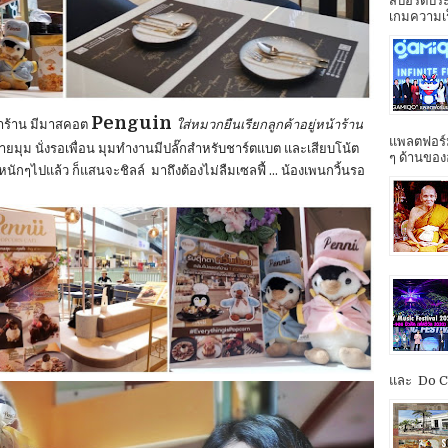
สปอร์ตประ
เกมความเร็ว
Penguin
าร้าน มีมาสคอต
ใส่หมวกยืนเรียกลูกค้าอยู่หน้าร้าน
แพลตฟอร์ม
ีหลายมุม นั่งรอเพื่อน มุมทำงานมีปลั๊กสำหรับชาร์ตแบต และเสียบโน้ต
ๆ ด้านของ
นักๆไปแล้ว ก็แสนจะชิลล์ มาถึงต้องไม่ลืมเซลฟี้ ... น้องเพนกวิ้นรอ
และ Do Co