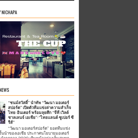
Y NICHAPA
 NEWS
“ชนม์สวัสดิ์” นำทัพ “วัฒนา มอเตอร์
สปอร์ต” เปิดตัวทีมแข่งล่าความสำเร็จ
ไทย-อินเตอร์ พร้อมลุยศึก “จีที เวิลด์
ชาลเลนจ์ เอเชีย”-“ไทยแลนด์ ซูเปอร์ ซี
รีส์”
“วัฒนา มอเตอร์สปอร์ต” ยอดทีมแข่ง
ชั้นนำของเอเชีย ประกาศนโยบายมอเตอร์