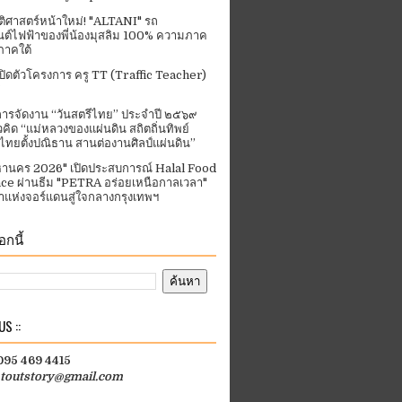
ัติศาสตร์หน้าใหม่! "ALTANI" รถ
ต์ไฟฟ้าของพี่น้องมุสลิม 100% ความภาค
ภาคใต้
ปิดตัวโครงการ ครู TT (Traffic Teacher)
ารจัดงาน “วันสตรีไทย” ประจําปี ๒๕๖๙
คิด “แม่หลวงของแผ่นดิน สถิตถิ่นทิพย์
ีไทยตั้งปณิธาน สานต่องานศิลป์แผ่นดิน”
านคร 2026" เปิดประสบการณ์ Halal Food
ce ผ่านธีม "PETRA อร่อยเหนือกาลเวลา"
แห่งจอร์แดนสู่ใจกลางกรุงเทพฯ
กนี้
S ::
 095 469 4415
htoutstory@gmail.com