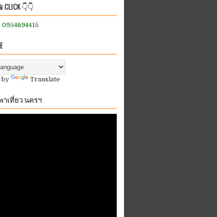
 CLICK 👇👇
:: 0954694415
E
 by
Translate
.พาเที่ยว นครฯ