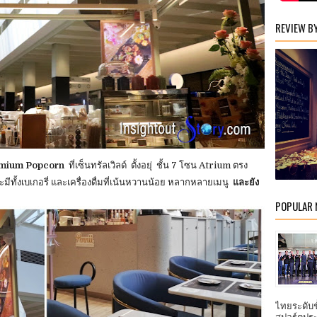
REVIEW B
emium Popcorn
ที่เซ็นทรัลเวิลด์ ตั้งอยุ่ ชั้น 7 โซน Atrium ตรง
ะมีทั้งเบเกอรี่ และเครื่องดื่มที่เน้นหวานน้อย หลากหลายเมนู
และยัง
POPULAR
ไทยระดับ