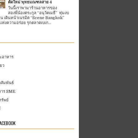
ตัดใหม่ พุทธมณฑลสาย 4
วันนี้เราพามาร้านอาหารของ
สองพี่น้องตระกูล “อนุวัตเมธี” ทุ่มงบ
้าน เดินหน้าเนรมิต “Scene Bangkok”
ห่งความอร่อย รุกตลาดเบเก...
ละอาหาร
่ยว
สัมพันธ์
บการ SME
รัพย์
ี
FACEBOOK