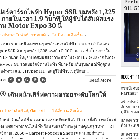
Perfo
911 GT
อร์คาร์รถไฟฟ้า Hyper SSR ขุมพลัง 1,225
ภายในเวลา 1.9 วินาที ให้ผู้ขับได้สัมผัสแรง
าน Motor Expo 30 นี้
่าวประชาสัมพันธ์
,
ยานยนต์
ไม่มีความคิดเห็น
 AION มาเหนือเมฆขนขุมพลังแห่งรถไฟฟ้า 100% ระดับไฮเอน
er SSR ด้วยขุมพลัง 1,225 แรงม้า 0-100 กม. ต่อชั่วโมง ภายใน
า 1.9 วินาที ให้ผู้ขับได้สัมผัสแรงกระชากในระดับ 1.7 G และรถในตระ
 Hyper GT รถสปอร์ตซีดานไฟฟ้า ที่มาพร้อมกับรูปลักษณ์ที่ดูดุดัน
สง่างาม และ , Hyper HT เอสยูวีไฟฟ้าประตูปีกนก...
RECENT P
are:
Read More
กรมบังคับ
เดินหน้าเสิร์ฟความอร่อยระดับโลกให้
Partner”
สร้างประว
จักรยานยน
าวประชาสัมพันธ์
,
Garrett
ไม่มีความคิดเห็น
ภูมิใจของ
ับหน้าร้านใหม่ทั่วกรุงเทพฯ และเพลิดเพลินไปกับการสั่งป๊อปคอร์นรส
แถลงข่าวเ
ทั่วประเทศ​
ดบนช่องทางออนไลน์ ที่พร้อมส่งตรงถึงประตูบ้านคุณกรุงเทพฯ – 21
จิกายน 2566 – Garrett Popcorn Shops® สานต่อตำนาน
แถลงข่าวก