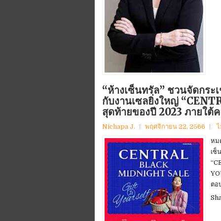
“ห้างเซ็นทรัล” ชวนจัดกระเ
กับงานเซลยิ่งใหญ่ “CE
สุดท้ายของปี 2023 ภายใต
Nichapa J.
พฤศจิกายน 22, 2566
ไ
หมด
เซ็
“C
YOU
ตอบ
Sh