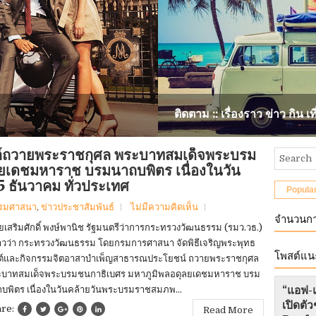
ติดตาม :: เรื่องราว ข่าว กิน เท
มนต์ถวายพระราชกุศล พระบาทสมเด็จพระบรม
ยเดชมหาราช บรมนาถบพิตร เนื่องในวัน
 ธันวาคม ทั่วประเทศ
Popula
รมศาสนา
,
ข่าวประชาสัมพันธ์
ไม่มีความคิดเห็น
จำนวนกา
เสริมศักดิ์ พงษ์พานิช รัฐมนตรีว่าการกระทรวงวัฒนธรรม (รมว.วธ.)
าวว่า กระทรวงวัฒนธรรม โดยกรมการศาสนา จัดพิธีเจริญพระพุทธ
โพสต์แน
์และกิจกรรมจิตอาสาบำเพ็ญสาธารณประโยชน์ ถวายพระราชกุศล
บาทสมเด็จพระบรมชนกาธิเบศร มหาภูมิพลอดุลยเดชมหาราช บรม
บพิตร เนื่องในวันคล้ายวันพระบรมราชสมภพ...
“แอฟ-แ
เปิดต
are:
Read More