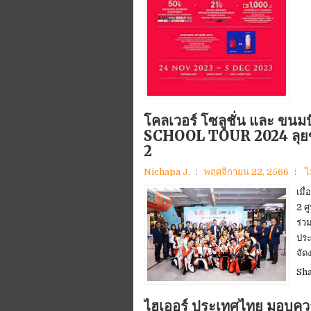
โคลเวอร์ โซลูชั่น และ ข
SCHOOL TOUR 2024 ลุยขับเค
2
Nichapa J.
พฤศจิกายน 22, 2566
ไ
เมื
2 ศ
ร่ว
ประ
จัด
Sh
ไฮเออร์ ประเทศไทย มอบคว