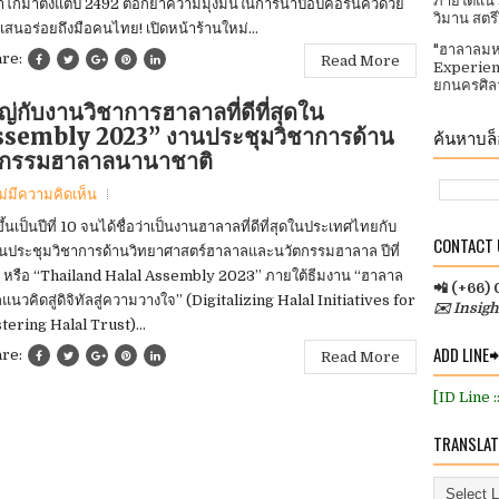
ภายใต้แนว
าโกมาตั้งแต่ปี 2492 ตอกย้ำความมุ่งมั่นในการนำป๊อปคอร์นคั่วด้วย
วิมาน สตร
แสนอร่อยถึงมือคนไทย! เปิดหน้าร้านใหม่...
"ฮาลาลมห
are:
Read More
Experien
ยกนครศิลา
ญ่กับงานวิชาการฮาลาลที่ดีที่สุดใน
sembly 2023” งานประชุมวิชาการด้าน
ค้นหาบล็อ
ตกรรมฮาลาลนานาชาติ
ม่มีความคิดเห็น
ขึ้นเป็นปีที่ 10 จนได้ชื่อว่าเป็นงานฮาลาลที่ดีที่สุดในประเทศไทยกับ
CONTACT U
นประชุมวิชาการด้านวิทยาศาสตร์ฮาลาลและนวัตกรรมฮาลาล ปีที่
 หรือ “Thailand Halal Assembly 2023” ภายใต้ธีมงาน “ฮาลาล
📲 (+66)
แนวคิดสู่ดิจิทัลสู่ความวางใจ” (Digitalizing Halal Initiatives for
✉️ Insig
tering Halal Trust)...
ADD LINE
are:
Read More
[ID Line 
TRANSLAT