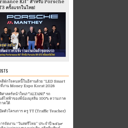
rmance Kit” สำหรับ Porsche
3 ครั้งแรกในไทย!
OSTS
คดีพักใจคนหนี้ในอีสานด้วย “LED Smart
 ที่งาน Money Expo Korat 2026
ัติศาสตร์หน้าใหม่! "ALTANI" รถ
ต์ไฟฟ้าของพี่น้องมุสลิม 100% ความภาค
ภาคใต้
ปิดตัวโครงการ ครู TT (Traffic Teacher)
ารจัดงาน “วันสตรีไทย” ประจําปี ๒๕๖๙