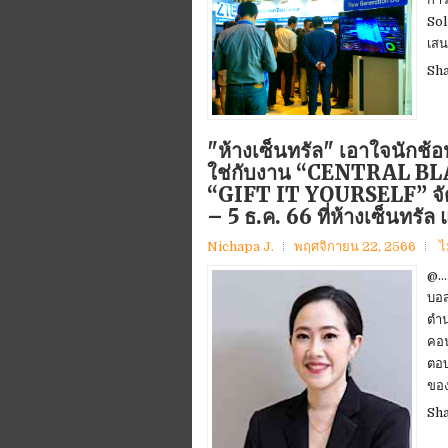
So
เสน
Sh
"ห้างเซ็นทรัล" เอาใจนักช้
ใช่กับงาน “CENTRAL B
“GIFT IT YOURSELF” จัดกระ
– 5 ธ.ค. 66 ที่ห้างเซ็นทรัล
Nichapa J.
พฤศจิกายน 22, 2566
ไ
@..
บอส
ตำน
คอน
ตอบ
ของ
Sh