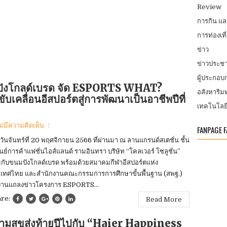
Review
การกิน แ
การท่องเที
ข่าว
ข่าวประชา
ผู้ประกอ
นมปังโกลด์เบรด จัด ESPORTS WHAT?
อสังหาริมท
ลื่อนอีสปอร์ตสู่การพัฒนาเป็นอาชีพปีที่
เทคโนโลย
ม่มีความคิดเห็น
FANPAGE 
่อวันจันทร์ที่ 20 พฤศจิกายน 2566 ที่ผ่านมา ณ ลานแกรนด์สเตชั่น ชั้น
ูนย์การค้าแฟชั่นไอส์แลนด์ รามอินทรา บริษัท “โคลเวอร์ โซลูชั่น”
มกับขนมปังโกลด์เบรด พร้อมด้วยสมาคมกีฬาอีสปอร์ตแห่ง
เทศไทย และสำนักงานคณะกรรมการการศึกษาขั้นพื้นฐาน (สพฐ.)
งานแถลงข่าวโครงการ ESPORTS...
are:
Read More
ามสุขส่งท้ายปีไปกับ “Haier Happiness