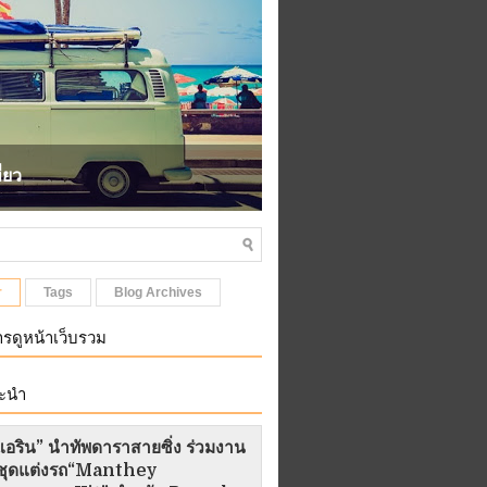
ี่ยว
ไลฟ์สไตล์ทั่วโลก พาไปชิลล
r
Tags
Blog Archives
รดูหน้าเว็บรวม
ะนำ
อริน” นำทัพดาราสายซิ่ง ร่วมงาน
ัวชุดแต่งรถ“Manthey