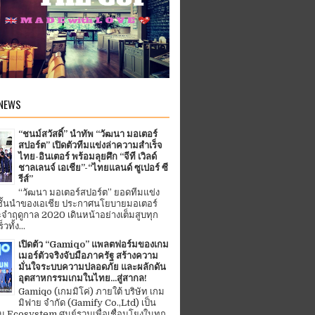
 NEWS
“ชนม์สวัสดิ์” นำทัพ “วัฒนา มอเตอร์
สปอร์ต” เปิดตัวทีมแข่งล่าความสำเร็จ
ไทย-อินเตอร์ พร้อมลุยศึก “จีที เวิลด์
ชาลเลนจ์ เอเชีย”-“ไทยแลนด์ ซูเปอร์ ซี
รีส์”
“วัฒนา มอเตอร์สปอร์ต” ยอดทีมแข่ง
ชั้นนำของเอเชีย ประกาศนโยบายมอเตอร์
จำฤดูกาล 2020 เดินหน้าอย่างเต็มสูบทุก
ทั้ง...
เปิดตัว “Gamiqo” แพลตฟอร์มของเกม
เมอร์ตัวจริงจับมือภาครัฐ สร้างความ
มั่นใจระบบความปลอดภัย และผลักดัน
อุตสาหกรรมเกมในไทย...สู่สากล!
Gamiqo (เกมมิโค่) ภายใต้ บริษัท เกม
มิฟาย จำกัด (Gamify Co.,Ltd) เป็น
 Ecosystem ศูนย์รวมเพื่อเชื่อมโยงในทุก