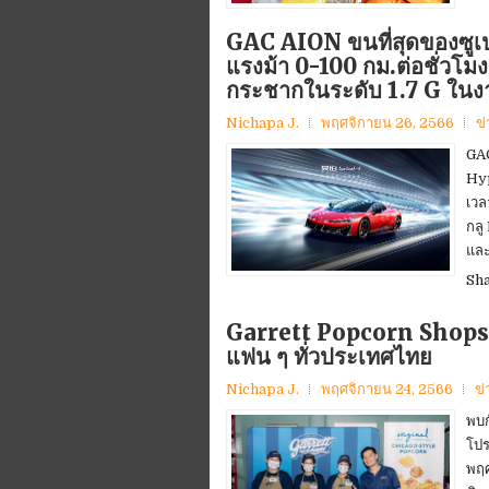
GAC AION ขนที่สุดของซูเป
แรงม้า 0-100 กม.ต่อชั่วโมง 
กระชากในระดับ 1.7 G ในง
Nichapa J.
พฤศจิกายน 26, 2566
ข
GAC
Hyp
เวล
กลู
และ
Sh
Garrett Popcorn Shops® 
แฟน ๆ ทั่วประเทศไทย
Nichapa J.
พฤศจิกายน 24, 2566
ข่
พบก
โปร
พฤศ