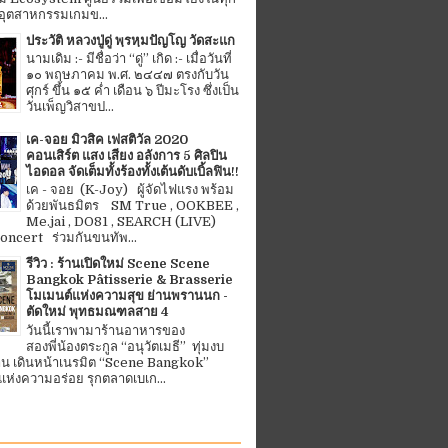
อุตสาหกรรมเกมข...
ประวัติ หลวงปู่ดู่ พฺรหฺมปัญโญ วัดสะแก
นามเดิม :- มีชื่อว่า “ดู่” เกิด :- เมื่อวันที่
๑๐ พฤษภาคม พ.ศ. ๒๔๔๗ ตรงกับวัน
ศุกร์ ขึ้น ๑๕ ค่ำ เดือน ๖ ปีมะโรง ซึ่งเป็น
วันเพ็ญวิสาขป...
เค-จอย มิวสิค เฟสติวัล 2020
คอนเสิร์ต แสง เสียง อลังการ 5 ศิลปิน
ไอดอล จัดเต็มทั้งร้องทั้งเต้นดับเบิ้ลฟิน!!
เค - จอย (K-Joy) ผู้จัดไฟแรง พร้อม
ด้วยพันธมิตร SM True , OOKBEE ,
Me.jai , DO81 , SEARCH (LIVE)
ncert ร่วมกันขนทัพ...
รีวิว : ร้านเปิดใหม่ Scene Scene
Bangkok Pâtisserie & Brasserie
โมเมนต์แห่งความสุข ย่านพรานนก -
ตัดใหม่ พุทธมณฑลสาย 4
วันนี้เราพามาร้านอาหารของ
สองพี่น้องตระกูล “อนุวัตเมธี” ทุ่มงบ
้าน เดินหน้าเนรมิต “Scene Bangkok”
ห่งความอร่อย รุกตลาดเบเก...