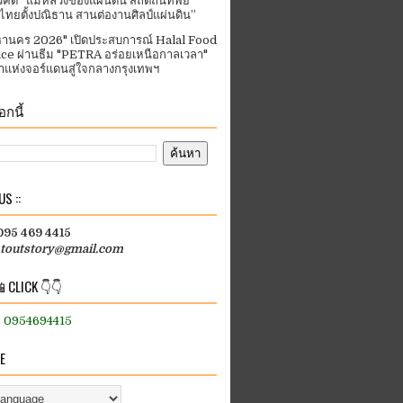
คิด “แม่หลวงของแผ่นดิน สถิตถิ่นทิพย์
ีไทยตั้งปณิธาน สานต่องานศิลป์แผ่นดิน”
านคร 2026" เปิดประสบการณ์ Halal Food
ce ผ่านธีม "PETRA อร่อยเหนือกาลเวลา"
แห่งจอร์แดนสู่ใจกลางกรุงเทพฯ
กนี้
S ::
 095 469 4415
htoutstory@gmail.com
 CLICK 👇👇
:: 0954694415
E