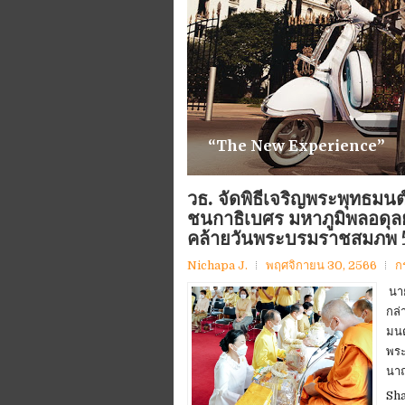
“The New Experience”
วธ. จัดพิธีเจริญพระพุทธ
ชนกาธิเบศร มหาภูมิพลอดุล
คล้ายวันพระบรมราชสมภพ 5
Nichapa J.
พฤศจิกายน 30, 2566
ก
นาย
กล่
มนต
พระ
นาถ
Sh