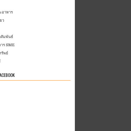
ละอาหาร
่ยว
สัมพันธ์
บการ SME
รัพย์
ี
FACEBOOK