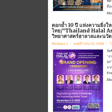
ชิค
มือ
Sh
ตอกย้ำ 10 ปี แห่งความยิ่งให
ไทย/“Thailand Halal As
วิทยาศาสตร์ฮาลาลและนวั
Nichapa J.
พฤศจิกายน 23, 2566
ไ
จัด
“งา
10”
จาก
Fos
Sh