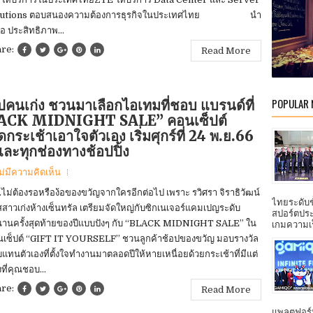
lutions ตอบสนองความต้องการธุรกิจในประเทศไทย นำ
อ ประสิทธิภาพ...
are:
Read More
POPULAR
อปคนเก่ง ชวนมาเลือกไอเทมที่ชอบ แบรนด์ที่
LACK MIDNIGHT SALE” คอนเซ็ปต์
เช้าเอาใจตัวเอง เริ่มศุกร์ที่ 24 พ.ย.66
 และทุกช่องทางช้อปปิ้ง
ม่มีความคิดเห็น
..ไม่ต้องรอหรือง้อของขวัญจากใครอีกต่อไป เพราะ รวิศรา จิราธิวัฒน์
ไทยระดับ
สาวเก่งห้างเซ็นทรัล เตรียมจัดใหญ่กับซิกเนเจอร์แคมเปญระดับ
สปอร์ตประ
านครั้งสุดท้ายของปีแบบปังๆ กับ “BLACK MIDNIGHT SALE” ใน
เกมความเร็ว
เซ็ปต์ “GIFT IT YOURSELF” ชวนลูกค้าช้อปของขวัญ มอบรางวัล
แทนตัวเองที่ตั้งใจทำงานมาตลอดปีให้หายเหนื่อยด้วยกระเช้าที่มีแต่
ที่คุณชอบ...
are:
Read More
แพลตฟอร์ม