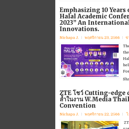
Emphasizing 10 Years o
Halal Academic Confe
2023” An Internationa
Innovations.
Nichapa J.
พฤศจิกายน 23, 2566
ข
The
the
Hal
hel
Fos
Sh
ZTE โชว์ Cutting-edge 
ล้ำในงาน W.Media Thai
Convention
Nichapa J.
พฤศจิกายน 22, 2566
ไ
ZTE
การ