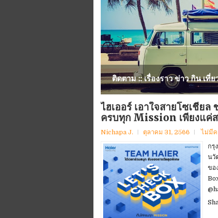
ติดตาม :: เรื่องราว ข่าว กิน เที่ย
ไฮเออร์ เอาใจสายโซเชี่ยล
ครบทุก Mission เพียงแค่ส
Nichapa J.
ตุลาคม 31, 2566
ไม่มี
กรุ
นวั
ของ
Box
@ha
Sh