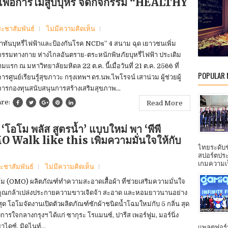
เพื่อการไม่สูบบุหรี่ จัดกิจกรรม “HEALTHY
ระชาสัมพันธ์
ไม่มีความคิดเห็น
เท่าทันบุหรี่ไฟฟ้าและป้องกันโรค NCDs” 4 สนาม ฉุด เยาวชนเพิ่ม
กรรมทางกาย ห่างไกลอันตราย-ตระหนักพิษภัยบุหรี่ไฟฟ้า ประเดิม
มแรก ณ มหาวิทยาลัยมหิดล 22 ต.ค. นี้เมื่อวันที่ 21 ต.ค. 2566 ที่
POPULAR
ารศูนย์เรียนรู้สุขภาวะ กรุงเทพฯ ดร.นพ.ไพโรจน์ เสาน่วม ผู้ช่วยผู้
การกองทุนสนับสนุนการสร้างเสริมสุขภาพ...
are:
Read More
 ‘โอโม พลัส สูตรน้ำ’ แบบใหม่ พา ‘พีพี
MO Walk like this เพิ่มความมั่นใจให้กับ
ไทยระดับ
สปอร์ตประ
เกมความเร็ว
ะชาสัมพันธ์
ไม่มีความคิดเห็น
ม (OMO) ผลิตภัณฑ์ทำความสะอาดเสื้อผ้า ที่ช่วยเสริมความมั่นใจ
คุณกล้าเปล่งประกายความขาวเจิดจ้า สะอาด และหอมยาวนานอย่าง
ี่สุด โอโมจัดงานเปิดตัวผลิตภัณฑ์ซักผ้าชนิดน้ำโฉมใหม่กับ 5 กลิ่น สุด
งการใจกลางกรุงฯ ได้แก่ ซากุระ โรแมนซ์, ปารีส เพอร์ฟูม, มอร์นิ่ง
าไดซ์, มิดไนท์...
แพลตฟอร์ม