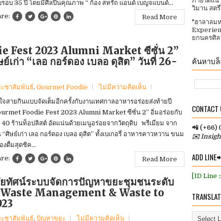
ภายใต้แนว
รอบ 35 ปี โดยมีศิลปินคุณภาพ “ ก้อง สหรัถ แอนด์ เบญจแบนด์...
วิมาน สตร
are:
Read More
"ฮาลาลมห
Experien
ยกนครศิลา
die Fest 2023 Alumni Market ซีซั่น 2”
ย์เก่า “เลอ กอร์ดอง เบลอ ดุสิต” วันที่ 26-
ค้นหาบล็อ
ระชาสัมพันธ์
,
Gourmet Foodie
ไม่มีความคิดเห็น
ใจสายกินแบบจัดเต็มอีกครั้งกับงานเทศกาลอาหารอร่อยส่งท้ายปี
CONTACT U
urmet Foodie Fest 2023 Alumni Market ซีซั่น 2” อิ่มอร่อยกับ
า 40 ร้านท็อปลิสต์ อัดแน่นด้วยเมนูอร่อยจากวัตถุดิบ พรีเมียม จาก
📲 (+66)
น “ศิษย์เก่า เลอ กอร์ดอง เบลอ ดุสิต” ทั้งเบเกอรี่ อาหารคาวหวาน ขนม
✉️ Insig
่องดื่มสุดชิค...
ADD LINE
are:
Read More
[ID Line 
ัยทัศน์ระบบจัดการปัญหาขยะชุมชนระดับ
 7th Waste Management & Waste to
TRANSLAT
023
ระชาสัมพันธ์
,
ปัญหาขยะ
ไม่มีความคิดเห็น