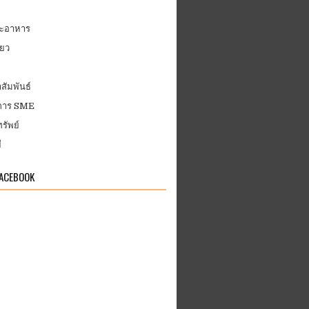
ละอาหาร
่ยว
สัมพันธ์
บการ SME
รัพย์
ี
FACEBOOK