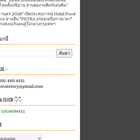
คิด “แม่หลวงของแผ่นดิน สถิตถิ่นทิพย์
ีไทยตั้งปณิธาน สานต่องานศิลป์แผ่นดิน”
านคร 2026" เปิดประสบการณ์ Halal Food
ce ผ่านธีม "PETRA อร่อยเหนือกาลเวลา"
แห่งจอร์แดนสู่ใจกลางกรุงเทพฯ
กนี้
S ::
 095 469 4415
htoutstory@gmail.com
 CLICK 👇👇
:: 0954694415
E