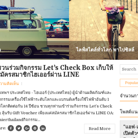
ว
ไลฟ์สไตล์ทั่วโลก พาไปชิลล์
 ชวนร่วมกิจกรรม Let’s Check Box เก็บให้
มัครสมาชิกไฮเออร์ผ่าน LINE
Popula
ความคิดเห็น
งเทพฯ ประเทศไทย - ไฮเออร์ (ประเทศไทย) ผู้นำด้านผลิตภัณฑ์และ
จำนวนกา
ตกรรมเครื่องใช้ไฟฟ้าระดับโลกและแบรนด์เครื่องใช้ไฟฟ้าอันดับ 1
โลกติดต่อกัน 14 ปีซ้อน ชวนทุกท่านเข้าร่วมกิจกรรม Let’s Check
โพสต์แน
 ลุ้นรับ Gift Voucher เพียงแค่สมัครสมาชิกไฮเออร์ผ่าน LINE OA:
ierthailandกิจกรรม...
“แอฟ-แ
are:
Read More
เปิดต