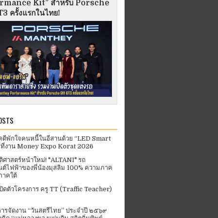
rmance Kit” สำหรับ Porsche
3 ครั้งแรกในไทย!
OSTS
คดีพักใจคนหนี้ในอีสานด้วย “LED Smart
 ที่งาน Money Expo Korat 2026
ัติศาสตร์หน้าใหม่! "ALTANI" รถ
ต์ไฟฟ้าของพี่น้องมุสลิม 100% ความภาค
ภาคใต้
ปิดตัวโครงการ ครู TT (Traffic Teacher)
ารจัดงาน “วันสตรีไทย” ประจําปี ๒๕๖๙