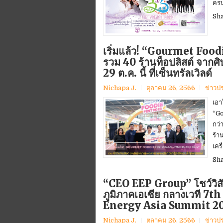
ครบ
Sh
เริ่มแล้ว! “Gourmet Foo
รวม 40 ร้านท็อปลิสต์ จากศิษ
29 ต.ค. นี้ ที่เซ็นทรัลเวิลด์
Nichapa J.
ตุลาคม 26, 2566
ข่าวป
เอา
“Go
กว่
ร้า
เครื
Sh
“CEO EEP Group” โชว์วิส
ภูมิภาคเอเซีย กลางเวที
Energy Asia Summit 2
Nichapa J.
ตุลาคม 26, 2566
ข่าวป