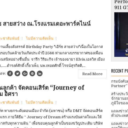
Perfo
911 GT
ิร์ธ สายสว่าง ณ.โรงแรมเดอะพาร์คไนน์
ระชาสัมพันธ์
ไม่มีความคิดเห็น
งานเลี้ยงสังสรรค์ Birthday Party "เอิร์ธ สายสว่าง"เนื่องในโอกาส
รอบวันคล้ายวันเกิดประจำปี 2566 ท่ามกลางบรรยากาศของเพื่อน
คนสนิทอย่างชื่นมื่น จารึก วิริยะกิจ เจ้าของฉายา Elvis.เอลวิส เมือง
......ดำรงค์ศักดิ์ เกี้ยวเพ็ง, นพ.เทอดศักดิ์ โรจน์สุรกิตติ,...
RECENT P
are:
Read More
กรมบังคับ
Partner”
ูกค้า จัดคอนเสิร์ต “Journey of
ม อิศรา
สร้างประว
จักรยานยน
ะชาสัมพันธ์
ไม่มีความคิดเห็น
ภูมิใจของ
ษัท ทางยกระดับดอนเมือง จำกัด (มหาชน) หรือ DMT จัดคอนเสิร์ต
แถลงข่าวเ
ทั่วประเทศ​
้งแรก ภายใต้ธีม “ Journey of Dream สร้างแรงบันดาลใจและให้
าสกับทุกความฝัน ” เพื่อขอบคุณลูกค้าเป็นของขวัญประเดิม บริษัท
แถลงข่าวก