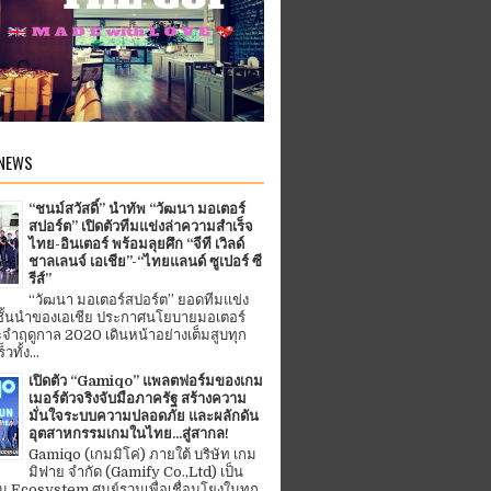
 NEWS
“ชนม์สวัสดิ์” นำทัพ “วัฒนา มอเตอร์
สปอร์ต” เปิดตัวทีมแข่งล่าความสำเร็จ
ไทย-อินเตอร์ พร้อมลุยศึก “จีที เวิลด์
ชาลเลนจ์ เอเชีย”-“ไทยแลนด์ ซูเปอร์ ซี
รีส์”
“วัฒนา มอเตอร์สปอร์ต” ยอดทีมแข่ง
ชั้นนำของเอเชีย ประกาศนโยบายมอเตอร์
จำฤดูกาล 2020 เดินหน้าอย่างเต็มสูบทุก
ทั้ง...
เปิดตัว “Gamiqo” แพลตฟอร์มของเกม
เมอร์ตัวจริงจับมือภาครัฐ สร้างความ
มั่นใจระบบความปลอดภัย และผลักดัน
อุตสาหกรรมเกมในไทย...สู่สากล!
Gamiqo (เกมมิโค่) ภายใต้ บริษัท เกม
มิฟาย จำกัด (Gamify Co.,Ltd) เป็น
 Ecosystem ศูนย์รวมเพื่อเชื่อมโยงในทุก