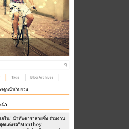
เที่ยวไปเรื่อย ทุกที่ที่คุณ
r
Tags
Blog Archives
รดูหน้าเว็บรวม
ะนำ
อริน” นำทัพดาราสายซิ่ง ร่วมงาน
ัวชุดแต่งรถ“Manthey