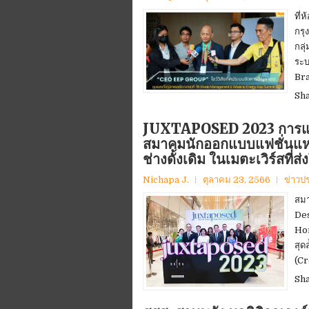
ที่
กรุ
กลุ
ระบ
Bra
Sh
JUXTAPOSED 2023 การแสด
สมาคมนักออกแบบแฟชั่นแห่ง
ช่างดั้งเดิม ในเมตะเวิร์สที
Nichapa J.
ตุลาคม 23, 2566
ข่าวป
สมา
De
Hon
สุด
(Cr
Sh