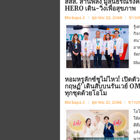
สสส. สานพลัง มูลนิธิรณรงค์
HERO เดิน-วิ่งเพื่อสุขภาพ
Nichapa J.
ตุลาคม 22, 2566
ข่าวป
รู้
กิจ
สนา
อาค
จัด
Sh
หอมหรูลักซ์ชูไม่ไหว! เปิดตัว
กฤษฏ์’ เดินสับบนรันเวย์ O
ทุกชุดด้วยโอโม
Nichapa J.
ตุลาคม 21, 2566
ข่าวปร
โอโ
ให้
ดีท
อลั
พาร