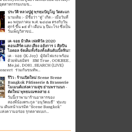
อุตสาหกรรมเกมข...
ประวัติ หลวงปู่ดู่ พฺรหฺมปัญโญ วัดสะแก
นามเดิม :- มีชื่อว่า “ดู่” เกิด :- เมื่อวันที่
๑๐ พฤษภาคม พ.ศ. ๒๔๔๗ ตรงกับวัน
ศุกร์ ขึ้น ๑๕ ค่ำ เดือน ๖ ปีมะโรง ซึ่งเป็น
วันเพ็ญวิสาขป...
เค-จอย มิวสิค เฟสติวัล 2020
คอนเสิร์ต แสง เสียง อลังการ 5 ศิลปิน
ไอดอล จัดเต็มทั้งร้องทั้งเต้นดับเบิ้ลฟิน!!
เค - จอย (K-Joy) ผู้จัดไฟแรง พร้อม
ด้วยพันธมิตร SM True , OOKBEE ,
Me.jai , DO81 , SEARCH (LIVE)
ncert ร่วมกันขนทัพ...
รีวิว : ร้านเปิดใหม่ Scene Scene
Bangkok Pâtisserie & Brasserie
โมเมนต์แห่งความสุข ย่านพรานนก -
ตัดใหม่ พุทธมณฑลสาย 4
วันนี้เราพามาร้านอาหารของ
สองพี่น้องตระกูล “อนุวัตเมธี” ทุ่มงบ
้าน เดินหน้าเนรมิต “Scene Bangkok”
ห่งความอร่อย รุกตลาดเบเก...