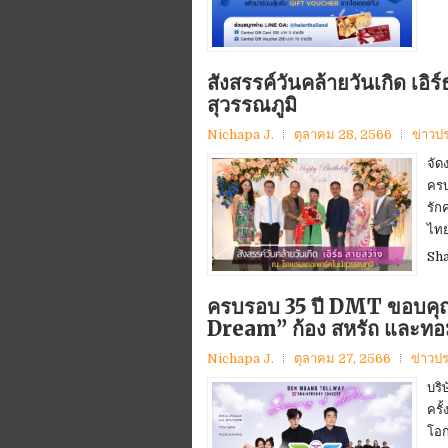
สังสรรค์วันคล้ายวันเกิด เอ
สุวรรณภูมิ
Nichapa J.
ตุลาคม 28, 2566
ข่าวป
จัด
ครบ
รัก
ไทย,
Sh
ครบรอบ 35 ปี DMT ขอบคุณล
Dream” ก้อง สหรัถ และทอ
Nichapa J.
ตุลาคม 27, 2566
ข่าวปร
บริ
ครั
โอก