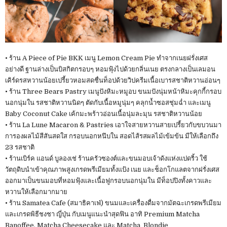
• ร้าน A Piece of Pie BKK เมนู Lemon Cream Pie ทำจากเนยฝรั่งเศส
อย่างดี ฐานล่างเป็นบิสกิตกรอบๆ หอมฟุ้งไปด้วยกลิ่นเนย ตรงกลางเป็นเลมอน
เคิร์ดรสหวานน้อยเปรี้ยวหอมสดชื่นท็อปด้วยวิปครีมเนื้อเบารสชาติหวานอ่อนๆ
• ร้าน Three Bears Pastry เมนูปังหิมะหมูอบ ขนมปังนุ่มหน้าหิมะคุกกี้กรอบ
นอกนุ่มใน รสชาติหวานนิดๆ ตัดกับเนื้อหมูนุ่มๆ คลุกน้ำซอสชุ่มฉ่ำ และเมนู
Baby Coconut Cake เค้กมะพร้าวอ่อนเนื้อนุ่มละมุน รสชาติหวานน้อย
• ร้าน La Lune Macaron & Pastries เอาใจสายหวานสายเปรี้ยวกับขบวนมา
การองผลไม้สีสันสดใส กรอบนอกหนึบใน สอดไส้รสผลไม้เข้มข้น มีให้เลือกถึง
23 รสชาติ
• ร้านเบิร์ค แอนด์ บูลองเช่ ร้านครัวซองต์และขนมอบเจ้าดังแห่งแปดริ้ว ใช้
วัตถุดิบนำเข้าคุณภาพสูงเกรดพรีเมียมทั้งแป้ง เนย และช็อกโกแลตจากฝรั่งเศส
ออกมาเป็นขนมอบที่หอมฟุ้งและเนื้อฟูกรอบนอกนุ่มใน มีท็อปปิงทั้งคาวและ
หวานให้เลือกมากมาย
• ร้าน Samatea Cafe (สมาธิคาเฟ่) ขนมและเครื่องดื่มจากมัตฉะเกรดพรีเมียม
และเกรดพิธีชงชา ญี่ปุ่น กับเมนูแนะนำสุดฟิน อาทิ Premium Matcha
Banoffee, Matcha Cheesecake และ Matcha Blondie