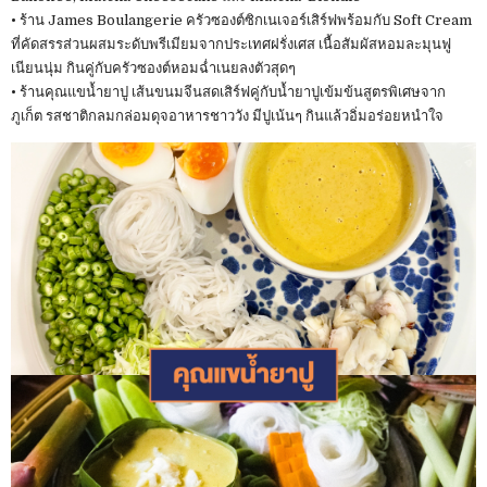
• ร้าน James Boulangerie ครัวซองต์ซิกเนเจอร์เสิร์ฟพร้อมกับ Soft Cream
ที่คัดสรรส่วนผสมระดับพรีเมียมจากประเทศฝรั่งเศส เนื้อสัมผัสหอมละมุนฟู
เนียนนุ่ม กินคู่กับครัวซองต์หอมฉ่ำเนยลงตัวสุดๆ
• ร้านคุณแขน้ำยาปู เส้นขนมจีนสดเสิร์ฟคู่กับน้ำยาปูเข้มข้นสูตรพิเศษจาก
ภูเก็ต รสชาติกลมกล่อมดุจอาหารชาววัง มีปูเน้นๆ กินแล้วอิ่มอร่อยหนำใจ