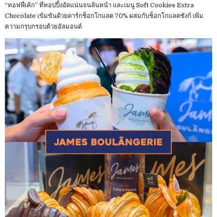
“ทอฟฟี่เค้ก” ที่ทอปปิ้งอัดแน่นจนล้นหน้า และเมนู Soft Cookies Extra
Chocolate เข้มข้นด้วยดาร์กช็อกโกแลต 70% ผสมกับช็อกโกแลตชังก์ เพิ่ม
ความกรุบกรอบด้วยอัลมอนด์