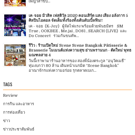
เพ็ญวิสาขป...
เค-จอย มิวสิค เฟสติวัล 2020 คอนเสิร์ต แสง เสียง อลังการ 5
ศิลปินไอดอล จัดเต็มทั้งร้องทั้งเต้นดับเบิ้ลฟิน!!
เค - จอย (K-Joy) ผู้จัดไฟแรง พร้อมด้วยพันธมิตร SM
True , OOKBEE , Me.jai , DO81 , SEARCH (LIVE) และ
Do Concert ร่วมกันขนทัพ...
รีวิว : ร้านเปิดใหม่ Scene Scene Bangkok Pâtisserie &
Brasserie โมเมนต์แห่งความสุข ย่านพรานนก - ตัดใหม่ พุทธ
มณฑลสาย 4
วันนี้เราพามาร้านอาหารของ สองพี่น้องตระกูล “อนุวัตเมธี”
ทุ่มงบกว่า 80 ล้าน เดินหน้าเนรมิต “Scene Bangkok”
อาณาจักรแห่งความอร่อย รุกตลาดเบเก...
TAGS
Review
การกิน และอาหาร
การท่องเที่ยว
ข่าว
ข่าวประชาสัมพันธ์