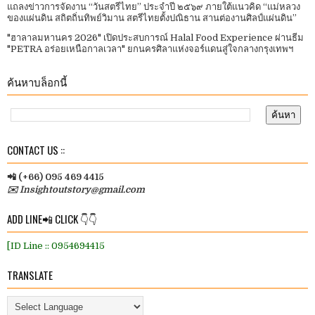
แถลงข่าวการจัดงาน “วันสตรีไทย” ประจําปี ๒๕๖๙ ภายใต้แนวคิด “แม่หลวง
ของแผ่นดิน สถิตถิ่นทิพย์วิมาน สตรีไทยตั้งปณิธาน สานต่องานศิลป์แผ่นดิน”
"ฮาลาลมหานคร 2026" เปิดประสบการณ์ Halal Food Experience ผ่านธีม
"PETRA อร่อยเหนือกาลเวลา" ยกนครศิลาแห่งจอร์แดนสู่ใจกลางกรุงเทพฯ
ค้นหาบล็อกนี้
CONTACT US ::
📲 (+66) 095 469 4415
✉️ Insightoutstory@gmail.com
ADD LINE📲 CLICK 👇👇
[ID Line :: 0954694415
TRANSLATE