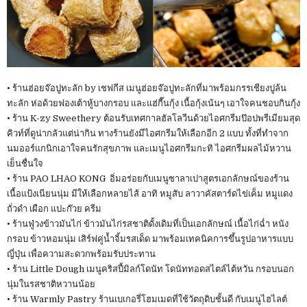
• ร้านฮ่อยจ๊อปูทะลัก by เชฟกีส เมนูฮ่อยจ๊อปูทะลักที่มาพร้อมกรรเชียงปูล้น
ทะลัก ห่อด้วยฟองเต้าหู้บางกรอบ และแฮ่กื๊นกุ้ง เนื้อกุ้งเน้นๆ เอาใจคนชอบกินกุ้ง
• ร้าน K-zy Sweethery ต้อนรับเทศกาลฮัลโลวีนด้วยไอศกรีมป๊อปพรีเมียมสุด
คิวท์ที่ดูน่ากลัวแต่น่ากิน ทางร้านยังมีไอศกรีมให้เลือกอีก 2 แบบ ทั้งที่ทำจาก
นมออร์แกนิกเอาใจคนรักสุขภาพ และเมนูไอศกรีมกะทิ ไอศกรีมผลไม้หวาน
เย็นชื่นใจ
• ร้าน PAO LHAO KONG อิ่มอร่อยกับเมนูซาลาเปาสูตรเอกลักษณ์ของร้าน
เนื้อแป้งเนียนนุ่ม มีให้เลือกหลายไส้ อาทิ หมูสับ ลาวาคัสตาร์ดไข่เค็ม หมูแดง
ถั่วดำ เผือก แปะก๊วย ครีม
• ร้านฟู่วงข้าวมันไก่ ข้าวมันไก่รสชาติดั้งเดิมที่เป็นเอกลักษณ์ เนื้อไก่ฉ่ำ หนัง
กรอบ ข้าวหอมนุ่ม เสิร์ฟคู่น้ำจิ้มรสเด็ด มาพร้อมเทคนิคการขึ้นรูปอาหารแบบ
ญี่ปุ่น เพื่อความสะดวกพร้อมรับประทาน
• ร้าน Little Dough เมนูคริสปี้มิลก์โดนัท โดนัททอดสไตล์ไต้หวัน กรอบนอก
นุ่มในรสชาติหวานน้อย
• ร้าน Warmly Pastry ร้านเบเกอรี่โฮมเมดที่ใช้วัตถุดิบชั้นดี กับเมนูไฮไลต์