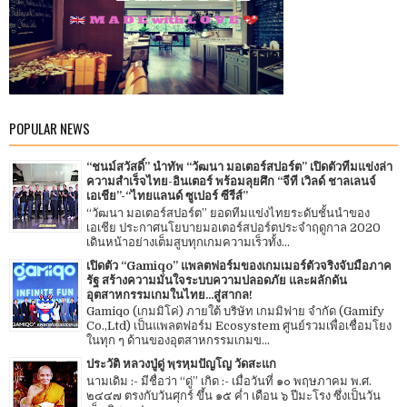
POPULAR NEWS
“ชนม์สวัสดิ์” นำทัพ “วัฒนา มอเตอร์สปอร์ต” เปิดตัวทีมแข่งล่า
ความสำเร็จไทย-อินเตอร์ พร้อมลุยศึก “จีที เวิลด์ ชาลเลนจ์
เอเชีย”-“ไทยแลนด์ ซูเปอร์ ซีรีส์”
“วัฒนา มอเตอร์สปอร์ต” ยอดทีมแข่งไทยระดับชั้นนำของ
เอเชีย ประกาศนโยบายมอเตอร์สปอร์ตประจำฤดูกาล 2020
เดินหน้าอย่างเต็มสูบทุกเกมความเร็วทั้ง...
เปิดตัว “Gamiqo” แพลตฟอร์มของเกมเมอร์ตัวจริงจับมือภาค
รัฐ สร้างความมั่นใจระบบความปลอดภัย และผลักดัน
อุตสาหกรรมเกมในไทย...สู่สากล!
Gamiqo (เกมมิโค่) ภายใต้ บริษัท เกมมิฟาย จำกัด (Gamify
Co.,Ltd) เป็นแพลตฟอร์ม Ecosystem ศูนย์รวมเพื่อเชื่อมโยง
ในทุก ๆ ด้านของอุตสาหกรรมเกมข...
ประวัติ หลวงปู่ดู่ พฺรหฺมปัญโญ วัดสะแก
นามเดิม :- มีชื่อว่า “ดู่” เกิด :- เมื่อวันที่ ๑๐ พฤษภาคม พ.ศ.
๒๔๔๗ ตรงกับวันศุกร์ ขึ้น ๑๕ ค่ำ เดือน ๖ ปีมะโรง ซึ่งเป็นวัน