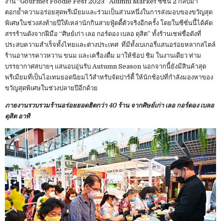
งาน “Gourmet Foodie Fest 2023” Alumni Market ซีซั่น 2 กลับมา
ตอกย้ำความอร่อยสุดพรีเมียมและร่วมเป็นส่วนหนึ่งในการส่งมอบของขวัญสุด
พิเศษในช่วงส่งท้ายปีให้เหล่านักกินสายฟู้ดดี้ตัวจริงอีกครั้ง โดยในซีซั่นนี้ได้คัด
สรรร้านดังจากฝีมือ “ศิษย์เก่า เลอ กอร์ดอง เบลอ ดุสิต” ทั้งร้านเชฟชื่อดังที่
ประสบความสำเร็จทั้งไทยและต่างประเทศ ที่มีทั้งเบเกอรี่แสนอร่อยหลากสไตล์
ร้านอาหารคาวหวาน ขนม และเครื่องดื่ม มาให้ช้อป ชิม ในงานเดียว ท่าม
บรรยากาศสบายๆ แสนอบอุ่นรับ Autumn Season นอกจากนี้ยังมีสินค้าสุด
พรีเมียมที่เป็นไอเทมยอดนิยมไว้สำหรับจัดปาร์ตี้ ให้นักช้อปที่กำลังมองหาของ
ขวัญสุดพิเศษในช่วงปลายปีอีกด้วย
ภายงานรวบรวมร้านอร่อยยอดฮิตกว่า 40 ร้าน จากศิษย์เก่า เลอ กอร์ดอง เบลอ
ดุสิต อาทิ