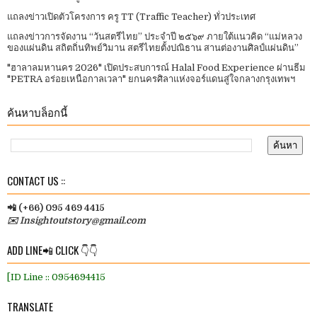
แถลงข่าวเปิดตัวโครงการ ครู TT (Traffic Teacher) ทั่วประเทศ​
แถลงข่าวการจัดงาน “วันสตรีไทย” ประจําปี ๒๕๖๙ ภายใต้แนวคิด “แม่หลวง
ของแผ่นดิน สถิตถิ่นทิพย์วิมาน สตรีไทยตั้งปณิธาน สานต่องานศิลป์แผ่นดิน”
"ฮาลาลมหานคร 2026" เปิดประสบการณ์ Halal Food Experience ผ่านธีม
"PETRA อร่อยเหนือกาลเวลา" ยกนครศิลาแห่งจอร์แดนสู่ใจกลางกรุงเทพฯ
ค้นหาบล็อกนี้
CONTACT US ::
📲 (+66) 095 469 4415
✉️ Insightoutstory@gmail.com
ADD LINE📲 CLICK 👇👇
[ID Line :: 0954694415
TRANSLATE