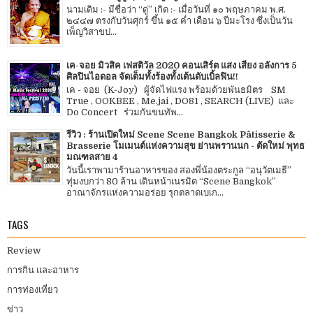
นามเดิม :- มีชื่อว่า “ดู่” เกิด :- เมื่อวันที่ ๑๐ พฤษภาคม พ.ศ.
๒๔๔๗ ตรงกับวันศุกร์ ขึ้น ๑๕ ค่ำ เดือน ๖ ปีมะโรง ซึ่งเป็นวัน
เพ็ญวิสาขป...
เค-จอย มิวสิค เฟสติวัล 2020 คอนเสิร์ต แสง เสียง อลังการ 5
ศิลปินไอดอล จัดเต็มทั้งร้องทั้งเต้นดับเบิ้ลฟิน!!
เค - จอย (K-Joy) ผู้จัดไฟแรง พร้อมด้วยพันธมิตร SM
True , OOKBEE , Me.jai , DO81 , SEARCH (LIVE) และ
Do Concert ร่วมกันขนทัพ...
รีวิว : ร้านเปิดใหม่ Scene Scene Bangkok Pâtisserie &
Brasserie โมเมนต์แห่งความสุข ย่านพรานนก - ตัดใหม่ พุทธ
มณฑลสาย 4
วันนี้เราพามาร้านอาหารของ สองพี่น้องตระกูล “อนุวัตเมธี”
ทุ่มงบกว่า 80 ล้าน เดินหน้าเนรมิต “Scene Bangkok”
อาณาจักรแห่งความอร่อย รุกตลาดเบเก...
TAGS
Review
การกิน และอาหาร
การท่องเที่ยว
ข่าว