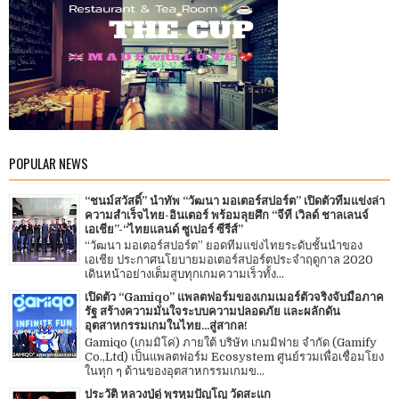
POPULAR NEWS
“ชนม์สวัสดิ์” นำทัพ “วัฒนา มอเตอร์สปอร์ต” เปิดตัวทีมแข่งล่า
ความสำเร็จไทย-อินเตอร์ พร้อมลุยศึก “จีที เวิลด์ ชาลเลนจ์
เอเชีย”-“ไทยแลนด์ ซูเปอร์ ซีรีส์”
“วัฒนา มอเตอร์สปอร์ต” ยอดทีมแข่งไทยระดับชั้นนำของ
เอเชีย ประกาศนโยบายมอเตอร์สปอร์ตประจำฤดูกาล 2020
เดินหน้าอย่างเต็มสูบทุกเกมความเร็วทั้ง...
เปิดตัว “Gamiqo” แพลตฟอร์มของเกมเมอร์ตัวจริงจับมือภาค
รัฐ สร้างความมั่นใจระบบความปลอดภัย และผลักดัน
อุตสาหกรรมเกมในไทย...สู่สากล!
Gamiqo (เกมมิโค่) ภายใต้ บริษัท เกมมิฟาย จำกัด (Gamify
Co.,Ltd) เป็นแพลตฟอร์ม Ecosystem ศูนย์รวมเพื่อเชื่อมโยง
ในทุก ๆ ด้านของอุตสาหกรรมเกมข...
ประวัติ หลวงปู่ดู่ พฺรหฺมปัญโญ วัดสะแก