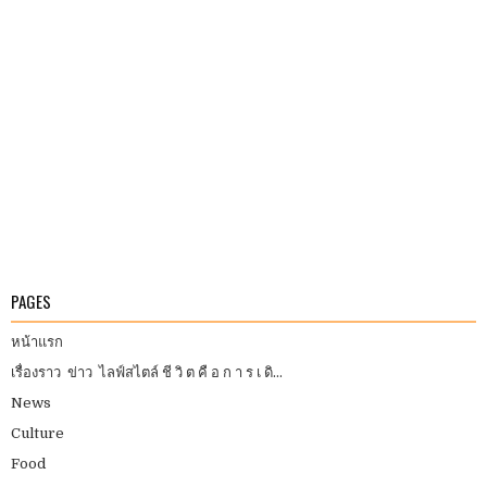
PAGES
หน้าแรก
เรื่องราว ข่าว ไลฟ์สไตล์ ชี วิ ต คื อ ก า ร เ ดิ...
News
Culture
Food