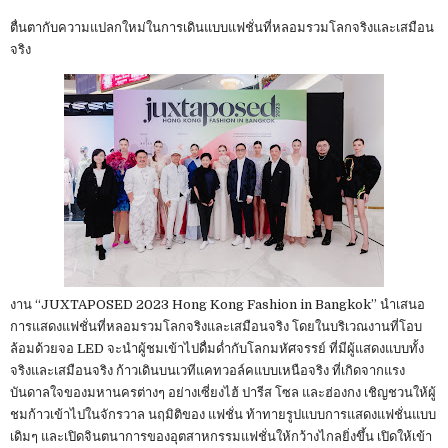
ตื่นตากับความแปลกใหม่ในการเดินแบบแฟชั่นที่หลอมรวมโลกจริงและเสมือน
จริง
งาน “JUXTAPOSED 2023 Hong Kong Fashion in Bangkok” นำเสนอ
การแสดงแฟชั่นที่หลอมรวมโลกจริงและเสมือนจริง โดยในบริเวณงานที่โอบ
ล้อมด้วยจอ LED จะนำผู้ชมเข้าไปดื่มด่ำกับโลกมหัศจรรย์ ที่มีผู้แสดงแบบทั้ง
จริงและเสมือนจริง ก้าวเดินบนเวทีแคทวอล์คแบบเหนือจริง ที่เกิดจากแรง
บันดาลใจของมหานครต่างๆ อย่างเซี่ยงไฮ้ ปารีส โซล และฮ่องกง เชิญชวนให้ผู้
ชมก้าวเข้าไปในจักรวาล นฤมิติของ แฟชั่น ท้าทายรูปแบบการแสดงแฟชั่นแบบ
เดิมๆ และเปิดจินตนาการของอุตสาหกรรมแฟชั่นให้กว้างไกลยิ่งขึ้น เปิดให้เข้า