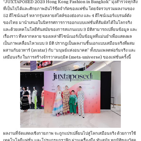
“JUXTAPOSED 2023 Hong Kong Fashion in Bangkok” มุ่งสำรวจทุกสิ่ง
ที่เป็นไปได้และศักยภาพอันไร้ขีดจำกัดของแฟชั่น โดยจัดรวบรวมผลงานของ
52 ดีไซน์เนอร์ หลากรุ่นหลายสไตล์ของฮ่องกง และ 4 ดีไซน์เนอร์แบรนด์ดัง
ของไทย มานำเสนอในนิทรรศการการออกแบบแฟชั่นที่สัมผัสได้ในโลกจริง
และด้วยเทคโนโลยีทันสมัยของการสแกนแบบ 3 มิติสามารถเปลี่ยนข้อมูล และ
เรื่องราว ที่หลากหลาย ของเหล่าดีไซน์เนอร์เป็นข้อมูลที่แม่นยำเพื่อแสดงผล
เป็นภาพเคลื่อนไหวแบบ 3 มิติ ปรากฎเป็นผลงานชิ้นเอกแบบเสมือนจริงที่ผสม
ผสานกับอวทาร์ (avatar) กับ “มนุษย์แห่งอนาคต” ทั้งบนแพลตฟอร์มจริง และ
เสมือนจริง ในการสร้างจักรวาลนฤมิต (meta-universe) ของแฟชั่นครั้งนี้
ผลงานที่จัดแสดงเชิงกายภาพ จะถูกแปรเปลี่ยนไปสู่โลกเสมือนจริง ด้วยการใช้
เทคโนโลยีแฟชั่น และโปรแกรมกราฟิก ผ่านเครื่องมือ ทันสมัย ทุกมิติของวัสดุ