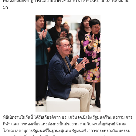
เพื่อต่อยอดปรากฎการณ์ความสำเร็จของ JUXTAPOSED 2022 ในปีที่ผ่าน
มา
พิธีเปิดงานในวันนี้ ได้รับเกียรติจาก มร. เควิน เค.บี.เยิง รัฐมนตรีวัฒนธรรม การ
กีฬา และการท่องเที่ยวแห่งฮ่องกงเป็นประธาน ร่วมกับ ดร.เพ็ญพิสุทธ์ จินตะ
โสภณ เลขานุการรัฐมนตรีในฐานะผู้แทน รัฐมนตรีว่าการกระทรวงวัฒนธรรม