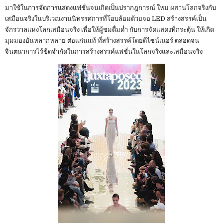
มาใช้ในการจัดการแสดงแฟชั่นจนเกิดเป็นปรากฎการณ์ ใหม่ ผสานโลกจริงกับ
เสมือนจริงในบริเวณงานนิทรรศการที่โอบล้อมด้วยจอ LED สร้างสรรค์เป็น
จักรวาลแห่งโลกเสมือนจริง เพื่อให้ผู้ชมดื่มด่ำ กับการจัดแสดงที่กระตุ้น ให้เกิด
มุมมองอันหลากหลาย ต่อแก่นแท้ ที่สร้างสรรค์โดยดีไซน์เนอร์ ตลอดจน
จินตนาการไร้ขีดจำกัดในการสร้างสรรค์แฟชั่นในโลกจริงและเสมือนจริง