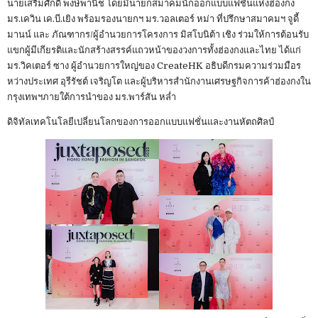
นายเสริมศักดิ์ พงษ์พานิช โดยมีนายกสมาคมนักออกแบบแฟชั่นแห่งฮ่องกง
มร.เควิน เค.บี.เยิง พร้อมรองนายกฯ มร.วอลเตอร์ หม่า ที่ปรึกษาสมาคมฯ จูดี้
มานน์ และ ภัณฑากร/ผู้อำนวยการโครงการ มิสโบนิต้า เชิง ร่วมให้การต้อนรับ
แขกผู้มีเกียรติและนักสร้างสรรค์แถวหน้าของวงการทั้งฮ่องกงและไทย ได้แก่
มร.วิคเตอร์ ซาง ผู้อำนวยการใหญ่ของ CreateHK อธิบดีกรมความร่วมมือร
หว่างประเทศ อุรีรัชต์ เจริญโต และผู้บริหารสำนักงานเศรษฐกิจการค้าฮ่องกงใน
กรุงเทพฯภายใต้การนำของ มร.พาร์สัน หล่ำ
ดิจิทัลเทคโนโลยีเปลี่ยนโลกของการออกแบบแฟชั่นและงานหัตถศิลป์