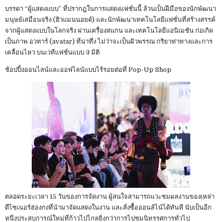
บรรดา “ผู้แสดงแบบ” ที่ปรากฎในการแสดงแฟชั่นนี้ ล้วนเป็นฝีมือของนักพัฒนา
มนุษย์เสมือนจริง (ฮิวแมนนอยด์) และนักพัฒนาเทคโนโลยีแฟชั่นที่สร้างสรรค์
จากผู้แสดงแบบในโลกจริง ผ่านเครื่องสแกน และเทคโนโลยีแอนิเมชัน ก่อเกิด
เป็นภาพ อวทาร์ (avatar) ที่น่าทึ่ง ไม่ว่าจะเป็นผิวพรรณ กริยาท่าทางและการ
เคลื่อนไหว บนเวทีแฟชั่นแบบ 3 มิติ
ช้อปปิ้งออนไลน์และออฟไลน์แบบไร้รอยต่อที่ Pop-Up Shop
ตลอดระยะเวลา 15 วันของการจัดงาน ผู้สนใจสามารถแวะชมผลงานของเหล่า
ดีไซเนอร์ฮ่องกงที่นำมาจัดแสดงในงาน และสั่งซื้อออนล์ไน์ได้ทันที นับเป็นอีก
หนึ่งประสบการณ์ใหม่ที่ก้าวไปไกลยิ่งกว่าการไปชมนิทรรศการทั่วไป