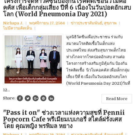
โครงการจัดหาวัคซีนป้องกันโรคติดเชื้อนิวโมคอ
คคัส เพื่อเด็กกลุ่มเสี่ยง ปีที่ 6 เนื่องในวันปอดอักเสบ
โลก (World Pneumonia Day 2021)
Nichapa J.
พฤศจิกายน 17, 2564
ข่าวประชาสัมพันธ์
,
สุขภาพ
ไม่มีความคิดเห็น
มูลนิธิวัคซีนเพื่อประชาชน ร่วมกับ
สมาคมโรคติดเชื้อในเด็กแห่ง
ประเทศไทย ส่งเสริมสุขภาพเด็กไทย
ห่างไกลจากโรคปอดอักเสบ สานต่อ
โครงการสร้างเสริมภูมิคุ้มกัน ป้องกัน
โรคติดเชื้อ นิวโมคอคคัส เพื่อเด็กกลุ่ม
เสี่ยง ปีที่ 6 เนื่องในวันปอดอักเสบโลก
(World Pneumonia Day 2021)วันที่
12...
Share:
Read More
"Pass it on" ​ช่วงเวลาแห่งความสุขที่ Pennii
Popcorn Cafe พรีเมียม​เบเกอรี่​ สไตล์ฝรั่งเศส​
โดย คุณหญิง พรพิมล หยาง
Nichapa J.
พฤศจิกายน 16, 2564
ข่าวประชาสัมพันธ์
,
ร้านเบเกอรี่