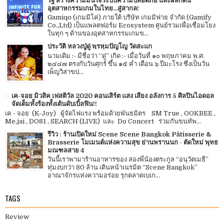
รัฐ สร้างความมั่นใจระบบความปลอดภัย และผลักดัน
อุตสาหกรรมเกมในไทย...สู่สากล!
Gamiqo (เกมมิโค่) ภายใต้ บริษัท เกมมิฟาย จำกัด (Gamify
Co.,Ltd) เป็นแพลตฟอร์ม Ecosystem ศูนย์รวมเพื่อเชื่อมโยง
ในทุก ๆ ด้านของอุตสาหกรรมเกมข...
ประวัติ หลวงปู่ดู่ พฺรหฺมปัญโญ วัดสะแก
นามเดิม :- มีชื่อว่า “ดู่” เกิด :- เมื่อวันที่ ๑๐ พฤษภาคม พ.ศ.
๒๔๔๗ ตรงกับวันศุกร์ ขึ้น ๑๕ ค่ำ เดือน ๖ ปีมะโรง ซึ่งเป็นวัน
เพ็ญวิสาขป...
เค-จอย มิวสิค เฟสติวัล 2020 คอนเสิร์ต แสง เสียง อลังการ 5 ศิลปินไอดอล
จัดเต็มทั้งร้องทั้งเต้นดับเบิ้ลฟิน!!
เค - จอย (K-Joy) ผู้จัดไฟแรง พร้อมด้วยพันธมิตร SM True , OOKBEE ,
Me.jai , DO81 , SEARCH (LIVE) และ Do Concert ร่วมกันขนทัพ...
รีวิว : ร้านเปิดใหม่ Scene Scene Bangkok Pâtisserie &
Brasserie โมเมนต์แห่งความสุข ย่านพรานนก - ตัดใหม่ พุทธ
มณฑลสาย 4
วันนี้เราพามาร้านอาหารของ สองพี่น้องตระกูล “อนุวัตเมธี”
ทุ่มงบกว่า 80 ล้าน เดินหน้าเนรมิต “Scene Bangkok”
อาณาจักรแห่งความอร่อย รุกตลาดเบเก...
TAGS
Review