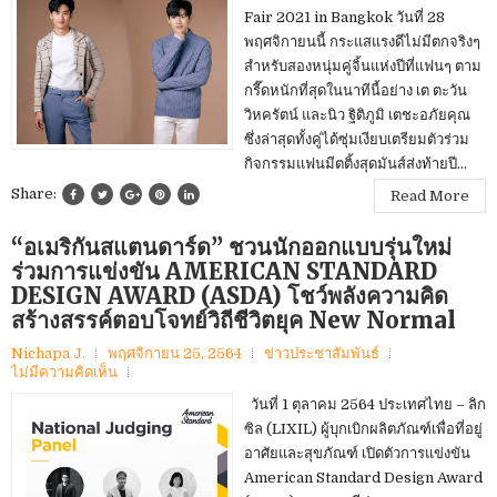
Fair 2021 in Bangkok วันที่ 28
พฤศจิกายนนี้ กระแสแรงดีไม่มีตกจริงๆ
สำหรับสองหนุ่มคู่จิ้นแห่งปีที่แฟนๆ ตาม
กรี๊ดหนักที่สุดในนาทีนี้อย่าง เต ตะวัน
วิหครัตน์ และนิว ฐิติภูมิ เตชะอภัยคุณ
ซึ่งล่าสุดทั้งคู่ได้ซุ่มเงียบเตรียมตัวร่วม
กิจกรรมแฟนมีตติ้งสุดมันส์ส่งท้ายปี...
Share:
Read More
“อเมริกันสแตนดาร์ด” ชวนนักออกแบบรุ่นใหม่
ร่วมการแข่งขัน AMERICAN STANDARD
DESIGN AWARD (ASDA) โชว์พลังความคิด
สร้างสรรค์ตอบโจทย์วิถีชีวิตยุค New Normal
Nichapa J.
พฤศจิกายน 25, 2564
ข่าวประชาสัมพันธ์
ไม่มีความคิดเห็น
วันที่ 1 ตุลาคม 2564 ประเทศไทย – ลิก
ซิล (LIXIL) ผู้บุกเบิกผลิตภัณฑ์เพื่อที่อยู่
อาศัยและสุขภัณฑ์ เปิดตัวการแข่งขัน
American Standard Design Award