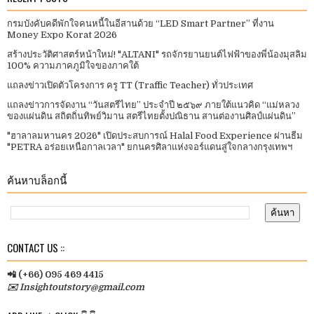
กรมบังคับคดีพักใจคนหนี้ในอีสานด้วย “LED Smart Partner” ที่งาน
Money Expo Korat 2026
สร้างประวัติศาสตร์หน้าใหม่! "ALTANI" รถจักรยานยนต์ไฟฟ้าของพี่น้องมุสลิม
100% ความภาคภูมิใจของภาคใต้
แถลงข่าวเปิดตัวโครงการ ครู TT (Traffic Teacher) ทั่วประเทศ​
แถลงข่าวการจัดงาน “วันสตรีไทย” ประจําปี ๒๕๖๙ ภายใต้แนวคิด “แม่หลวง
ของแผ่นดิน สถิตถิ่นทิพย์วิมาน สตรีไทยตั้งปณิธาน สานต่องานศิลป์แผ่นดิน”
"ฮาลาลมหานคร 2026" เปิดประสบการณ์ Halal Food Experience ผ่านธีม
"PETRA อร่อยเหนือกาลเวลา" ยกนครศิลาแห่งจอร์แดนสู่ใจกลางกรุงเทพฯ
ค้นหาบล็อกนี้
CONTACT US ::
📲 (+66) 095 469 4415
✉️ Insightoutstory@gmail.com