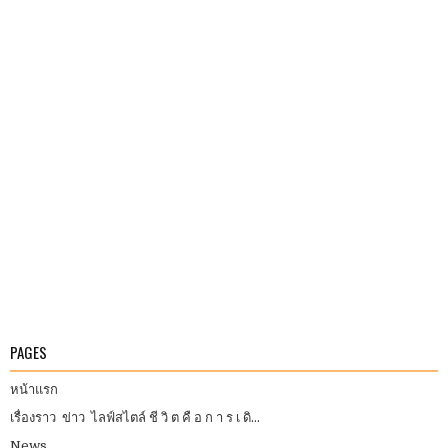
PAGES
หน้าแรก
เรื่องราว ข่าว ไลฟ์สไตล์ ชี วิ ต คื อ ก า ร เ ดิ...
News