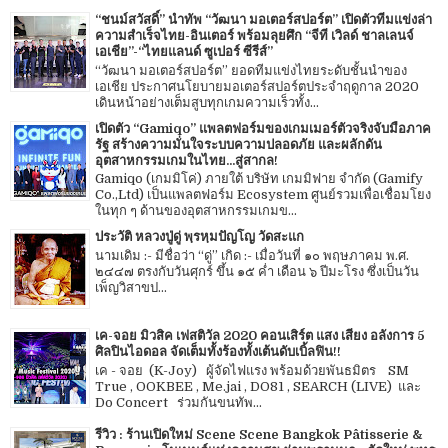
“ชนม์สวัสดิ์” นำทัพ “วัฒนา มอเตอร์สปอร์ต” เปิดตัวทีมแข่งล่า
ความสำเร็จไทย-อินเตอร์ พร้อมลุยศึก “จีที เวิลด์ ชาลเลนจ์
เอเชีย”-“ไทยแลนด์ ซูเปอร์ ซีรีส์”
“วัฒนา มอเตอร์สปอร์ต” ยอดทีมแข่งไทยระดับชั้นนำของ
เอเชีย ประกาศนโยบายมอเตอร์สปอร์ตประจำฤดูกาล 2020
เดินหน้าอย่างเต็มสูบทุกเกมความเร็วทั้ง...
เปิดตัว “Gamiqo” แพลตฟอร์มของเกมเมอร์ตัวจริงจับมือภาค
รัฐ สร้างความมั่นใจระบบความปลอดภัย และผลักดัน
อุตสาหกรรมเกมในไทย...สู่สากล!
Gamiqo (เกมมิโค่) ภายใต้ บริษัท เกมมิฟาย จำกัด (Gamify
Co.,Ltd) เป็นแพลตฟอร์ม Ecosystem ศูนย์รวมเพื่อเชื่อมโยง
ในทุก ๆ ด้านของอุตสาหกรรมเกมข...
ประวัติ หลวงปู่ดู่ พฺรหฺมปัญโญ วัดสะแก
นามเดิม :- มีชื่อว่า “ดู่” เกิด :- เมื่อวันที่ ๑๐ พฤษภาคม พ.ศ.
๒๔๔๗ ตรงกับวันศุกร์ ขึ้น ๑๕ ค่ำ เดือน ๖ ปีมะโรง ซึ่งเป็นวัน
เพ็ญวิสาขป...
เค-จอย มิวสิค เฟสติวัล 2020 คอนเสิร์ต แสง เสียง อลังการ 5
ศิลปินไอดอล จัดเต็มทั้งร้องทั้งเต้นดับเบิ้ลฟิน!!
เค - จอย (K-Joy) ผู้จัดไฟแรง พร้อมด้วยพันธมิตร SM
True , OOKBEE , Me.jai , DO81 , SEARCH (LIVE) และ
Do Concert ร่วมกันขนทัพ...
รีวิว : ร้านเปิดใหม่ Scene Scene Bangkok Pâtisserie &