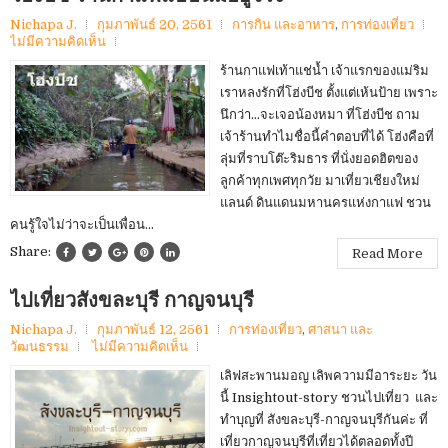
Nichapa J.
กุมภาพันธ์ 20, 2561
การกิน และอาหาร
,
การท่องเที่ยว
ไม่มีความคิดเห็น
ร้านกาแฟเท้าแช่น้ำ เจ้าแรกของแม่ริม
เราหลงรักที่โฮ่งบีช ตั้งแต่เห้นป้าย เพราะ
นึกว่า…จะเจอน้องหมา ที่โฮ่งบีช ถาม
เจ้าร้านทำไมชื่อนี้คำตอบที่ได้ โฮ่งคือที่
ลุ่มที่ราบโต๊ะริมธาร ที่นั่งยอดฮิตของ
ลูกค้าทุกเพศทุกวัย มาเที่ยวเชียงใหม่
แลนด์ ดินแดนมหานครแห่งกาแฟ ชวน
คนรู้ใจไม่ว่าจะเป็นเพื่อน...
Share:
Read More
ไปเที่ยวสังขละบุรี กาญจนบุรี
Nichapa J.
กุมภาพันธ์ 12, 2561
การท่องเที่ยว
,
ศาสนา และ
วัฒนธรรม
ไม่มีความคิดเห็น
เลิฟสะพานมอญ เลิพความมีอาระยะ วัน
นี้ Insightout-story ชวนไปเที่ยว และ
ทำบุญที่ สังขละบุรี-กาญจนบุรีกันค่ะ ที่
เที่ยวกาญจนบุรีที่เที่ยวได้ตลอดทั้งปี