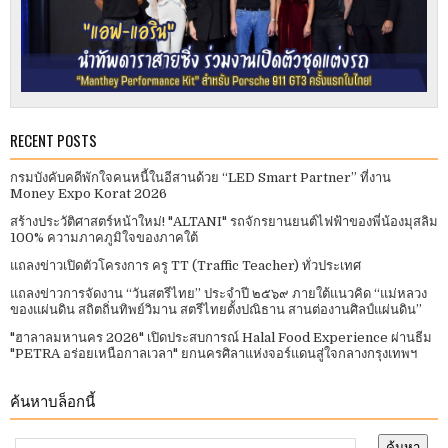
RECENT POSTS
กรมบังคับคดีพักใจคนหนี้ในอีสานด้วย “LED Smart Partner” ที่งาน
Money Expo Korat 2026
สร้างประวัติศาสตร์หน้าใหม่! "ALTANI" รถจักรยานยนต์ไฟฟ้าของพี่น้องมุสลิม
100% ความภาคภูมิใจของภาคใต้
แถลงข่าวเปิดตัวโครงการ ครู TT (Traffic Teacher) ทั่วประเทศ​
แถลงข่าวการจัดงาน “วันสตรีไทย” ประจําปี ๒๕๖๙ ภายใต้แนวคิด “แม่หลวง
ของแผ่นดิน สถิตถิ่นทิพย์วิมาน สตรีไทยตั้งปณิธาน สานต่องานศิลป์แผ่นดิน”
"ฮาลาลมหานคร 2026" เปิดประสบการณ์ Halal Food Experience ผ่านธีม
"PETRA อร่อยเหนือกาลเวลา" ยกนครศิลาแห่งจอร์แดนสู่ใจกลางกรุงเทพฯ
ค้นหาบล็อกนี้