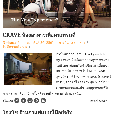
“The New Experience”
CRAVE ห้องอาหารเพื่อคนเทรนดี้
Nichapa J.
กุมภาพันธ์ 26, 2561
การกิน และอาหาร
ไม่มีความคิดเห็น
เปิดให้บริการแล้วนะ Backyard Grill
by Crave สืบเนื่องจาก Toptotravel
ได้มีโอกาสตอบรับคำเชิญ เข้าเยี่ยมชม
และร่วมชิมอาหาร ในโรงแรม Aoft
สุขุมวิท11 ที่ร้านอาหาร เครฟ (Crave )
กับเมนูอร่อยสไตล์สตรีทฟู้ด ที่เราไปชิม
มาแล้วอยากแนะนำ เมนูสุดอร่อยที่ไม่
ควรพลาด กลับมาอีกครั้งหลังจากที่ห่างหายไประยะหนึ่ง...
Share:
Read More
โฮ่งบิช ร้านกาแฟแบบนี้มีอยู่จริง