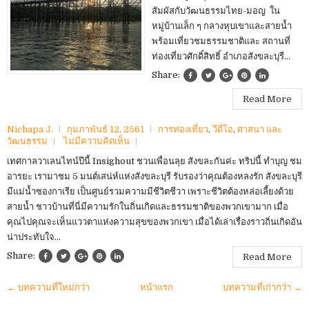
สัมผัสกับวัฒนธรรมไทย-มอญ ใน
หมู่บ้านเล็ก ๆ กลางหุบเขาและสายน้ำ
พร้อมเที่ยวชมธรรมชาติและ สถานที่
ท่องเที่ยวศักดิ์สิทธิ์ อำเภอสังขละบุรี...
Share:
Read More
Nichapa J.
กุมภาพันธ์ 12, 2561
การท่องเที่ยว
,
วีดีโอ
,
ศาสนา และ
วัฒนธรรม
ไม่มีความคิดเห็น
เทศกาลวาเลนไทน์ปีนี้ Insighout ชวนเพื่อนลุย สังขละกันค่ะ ทริปนี้ ทำบุญ ชม
อารยะ เรามาชม 5 มนต์เสน่ห์แห่งสังขละบุรี รับรองว่าคุณต้องหลงรัก สังขละบุรี
มีแม่น้ำซองกาเรีย เป็นศูนย์รวมความมีชีวิตชีวา เพราะชีวิตต้องหล่อเลี้ยงด้วย
สายน้ำ ชาวบ้านที่นี่มีความรักในถิ่นเกิดและธรรมชาติของพวกเขามาก เมื่อ
คุณไปคุณจะเห็นแววตาแห่งความสุขของพวกเขา เมื่อได้เล่าเรื่องราวถิ่นเกิดอัน
น่าประทับใจ...
Share:
Read More
← บทความที่ใหม่กว่า
หน้าแรก
บทความที่เก่ากว่า →