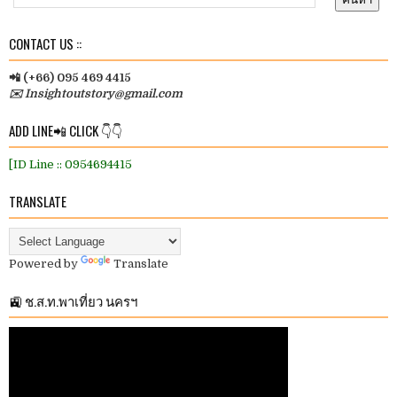
CONTACT US ::
📲 (+66) 095 469 4415
✉️ Insightoutstory@gmail.com
ADD LINE📲 CLICK 👇👇
[ID Line :: 0954694415
TRANSLATE
Powered by
Translate
🚉 ช.ส.ท.พาเที่ยว นครฯ