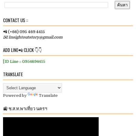
CONTACT US ::
📲 (+66) 095 469 4415
✉️ Insightoutstory@gmail.com
ADD LINE📲 CLICK 👇👇
[ID Line :: 0954694415
TRANSLATE
Powered by
Translate
🚉 ช.ส.ท.พาเที่ยว นครฯ