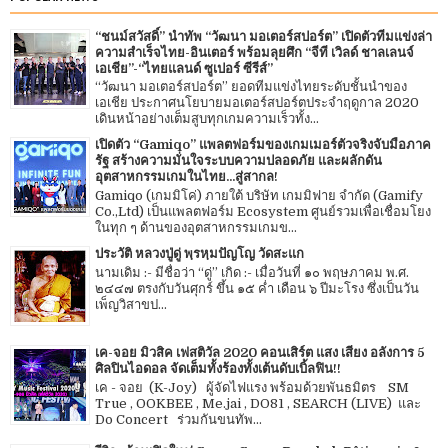
“ชนม์สวัสดิ์” นำทัพ “วัฒนา มอเตอร์สปอร์ต” เปิดตัวทีมแข่งล่า
ความสำเร็จไทย-อินเตอร์ พร้อมลุยศึก “จีที เวิลด์ ชาลเลนจ์
เอเชีย”-“ไทยแลนด์ ซูเปอร์ ซีรีส์”
“วัฒนา มอเตอร์สปอร์ต” ยอดทีมแข่งไทยระดับชั้นนำของ
เอเชีย ประกาศนโยบายมอเตอร์สปอร์ตประจำฤดูกาล 2020
เดินหน้าอย่างเต็มสูบทุกเกมความเร็วทั้ง...
เปิดตัว “Gamiqo” แพลตฟอร์มของเกมเมอร์ตัวจริงจับมือภาค
รัฐ สร้างความมั่นใจระบบความปลอดภัย และผลักดัน
อุตสาหกรรมเกมในไทย...สู่สากล!
Gamiqo (เกมมิโค่) ภายใต้ บริษัท เกมมิฟาย จำกัด (Gamify
Co.,Ltd) เป็นแพลตฟอร์ม Ecosystem ศูนย์รวมเพื่อเชื่อมโยง
ในทุก ๆ ด้านของอุตสาหกรรมเกมข...
ประวัติ หลวงปู่ดู่ พฺรหฺมปัญโญ วัดสะแก
นามเดิม :- มีชื่อว่า “ดู่” เกิด :- เมื่อวันที่ ๑๐ พฤษภาคม พ.ศ.
๒๔๔๗ ตรงกับวันศุกร์ ขึ้น ๑๕ ค่ำ เดือน ๖ ปีมะโรง ซึ่งเป็นวัน
เพ็ญวิสาขป...
เค-จอย มิวสิค เฟสติวัล 2020 คอนเสิร์ต แสง เสียง อลังการ 5
ศิลปินไอดอล จัดเต็มทั้งร้องทั้งเต้นดับเบิ้ลฟิน!!
เค - จอย (K-Joy) ผู้จัดไฟแรง พร้อมด้วยพันธมิตร SM
True , OOKBEE , Me.jai , DO81 , SEARCH (LIVE) และ
Do Concert ร่วมกันขนทัพ...