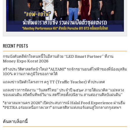
RECENT POSTS
กรมบังคับคดีพักใจคนหนี้ในอีสานด้วย “LED Smart Partner” ที่งาน
Money Expo Korat 2026
สร้างประวัติศาสตร์หน้าใหม่! "ALTANI" รถจักรยานยนต์ไฟฟ้าของพี่น้องมุสลิม
100% ความภาคภูมิใจของภาคใต้
แถลงข่าวเปิดตัวโครงการ ครู TT (Traffic Teacher) ทั่วประเทศ​
แถลงข่าวการจัดงาน “วันสตรีไทย” ประจําปี ๒๕๖๙ ภายใต้แนวคิด “แม่หลวง
ของแผ่นดิน สถิตถิ่นทิพย์วิมาน สตรีไทยตั้งปณิธาน สานต่องานศิลป์แผ่นดิน”
"ฮาลาลมหานคร 2026" เปิดประสบการณ์ Halal Food Experience ผ่านธีม
"PETRA อร่อยเหนือกาลเวลา" ยกนครศิลาแห่งจอร์แดนสู่ใจกลางกรุงเทพฯ
ค้นหาบล็อกนี้