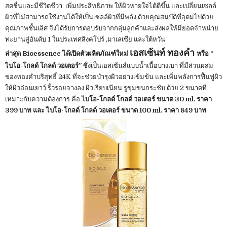
สดชื่นและมีชีวิตชีวา เพิ่มประสิทธิภาพ ให้ผิวหายใจได้ดีขึ้น และเปลี่ยนเซลล์
ผิวที่ไม่สามารถใช้งานได้ให้เป็นเซลล์ผิวที่มีพลัง ด้วยคุณสมบัติที่อุดมไปด้วย
คุณภาพชั้นเลิศ จึงได้รับการตอบรับจากกลุ่มลูกค้าและส่งผลให้มียอดจำหน่าย
ทะยานสู่อันดับ 1 ในประเทศสิงคโปร์ ,มาเลเซีย และใต้หวัน
เอสเซ้นท์ ทองคำ
ล่าสุด Bioessence ได้เปิดตัวผลิตภัณฑ์ใหม่
หรือ “
ไบโอ-โกลด์ โกลด์ วอเตอร์”
ซึ่งเป็นเอสเซ้นส์แบบน้ำเนื้อบางเบา ที่มีส่วนผสม
ของทองคำบริสุทธิ์ 24K ที่จะช่วยบำรุงผิวอย่างเข้มข้น และเพิ่มพลังการฟื้นฟูผิว
ให้ผิวอ่อนเยาว์ ริ้วรอยจางลง ผิวเรียบเนียน รูขุมขนกระชับ ด้วย 2 ขนาดที่
เหมาะกับความต้องการ คือ ไ
บโอ-โกลด์ โกลด์ วอเตอร์ ขนาด 30 ml. ราคา
399 บาท และ ไบโอ-โกลด์ โกลด์ วอเตอร์ ขนาด 100 ml. ราคา 849 บาท