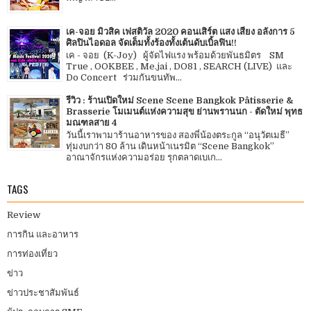
เค-จอย มิวสิค เฟสติวัล 2020 คอนเสิร์ต แสง เสียง อลังการ 5
ศิลปินไอดอล จัดเต็มทั้งร้องทั้งเต้นดับเบิ้ลฟิน!!
เค - จอย (K-Joy) ผู้จัดไฟแรง พร้อมด้วยพันธมิตร SM
True , OOKBEE , Me.jai , DO81 , SEARCH (LIVE) และ
Do Concert ร่วมกันขนทัพ...
รีวิว : ร้านเปิดใหม่ Scene Scene Bangkok Pâtisserie &
Brasserie โมเมนต์แห่งความสุข ย่านพรานนก - ตัดใหม่ พุทธ
มณฑลสาย 4
วันนี้เราพามาร้านอาหารของ สองพี่น้องตระกูล “อนุวัตเมธี”
ทุ่มงบกว่า 80 ล้าน เดินหน้าเนรมิต “Scene Bangkok”
อาณาจักรแห่งความอร่อย รุกตลาดเบเก...
TAGS
Review
การกิน และอาหาร
การท่องเที่ยว
ข่าว
ข่าวประชาสัมพันธ์