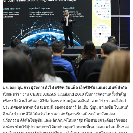
มร. ลอย จุน ฮาว ผู้จัดการทั่วไป บริษัท อิมแพ็ค เอ็กซิบิชั่น แมเนจเม้นท์ จำกัด
เปิดเผยว่า “ งาน CEBIT ASEAN Thailand 2019 เป็นการจัดงานครั้งสำคัญ
เพื่อธุรกิจด้านไอทีและดิจิทัล โดยรวบรวมผู้แสดงสินค้าจาก 14 ประเทศได้แก่
ประเทศบังคลาเทศ จีน เยอรมนี ฮ่องกง ฮังการี อินเดีย ญี่ปุ่น มาเลเซีย โปแลนด์
สิงคโปร์ เกาหลีใต้ ไต้หวัน ไทย และสหรัฐอาหรับเอมิเรตส์ มาจัดแสดง
นวัตกรรม ดิจิทัลโซลูชั่น และผลิตภัณฑ์ใหม่ล่าสุด เพื่อช่วยยกระดับธุรกิจของ
องค์กร ช่วยให้ผู้ประกอบการได้พบกับกลุ่มเป้าหมายที่เหมาะสม พร้อมเป็นช่อง