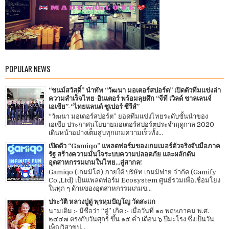
POPULAR NEWS
“ชนม์สวัสดิ์” นำทัพ “วัฒนา มอเตอร์สปอร์ต” เปิดตัวทีมแข่งล่า
ความสำเร็จไทย-อินเตอร์ พร้อมลุยศึก “จีที เวิลด์ ชาลเลนจ์
เอเชีย”-“ไทยแลนด์ ซูเปอร์ ซีรีส์”
“วัฒนา มอเตอร์สปอร์ต” ยอดทีมแข่งไทยระดับชั้นนำของ
เอเชีย ประกาศนโยบายมอเตอร์สปอร์ตประจำฤดูกาล 2020
เดินหน้าอย่างเต็มสูบทุกเกมความเร็วทั้ง...
เปิดตัว “Gamiqo” แพลตฟอร์มของเกมเมอร์ตัวจริงจับมือภาค
รัฐ สร้างความมั่นใจระบบความปลอดภัย และผลักดัน
อุตสาหกรรมเกมในไทย...สู่สากล!
Gamiqo (เกมมิโค่) ภายใต้ บริษัท เกมมิฟาย จำกัด (Gamify
Co.,Ltd) เป็นแพลตฟอร์ม Ecosystem ศูนย์รวมเพื่อเชื่อมโยง
ในทุก ๆ ด้านของอุตสาหกรรมเกมข...
ประวัติ หลวงปู่ดู่ พฺรหฺมปัญโญ วัดสะแก
นามเดิม :- มีชื่อว่า “ดู่” เกิด :- เมื่อวันที่ ๑๐ พฤษภาคม พ.ศ.
๒๔๔๗ ตรงกับวันศุกร์ ขึ้น ๑๕ ค่ำ เดือน ๖ ปีมะโรง ซึ่งเป็นวัน
เพ็ญวิสาขป...