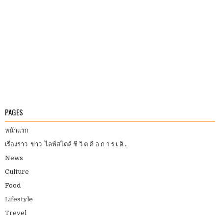
PAGES
หน้าแรก
เรื่องราว ข่าว ไลฟ์สไตล์ ชี วิ ต คื อ ก า ร เ ดิ...
News
Culture
Food
Lifestyle
Trevel