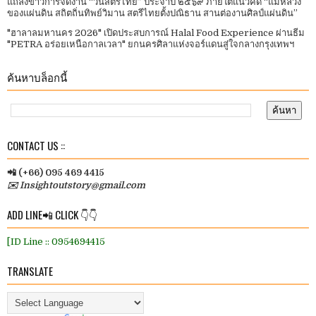
แถลงข่าวการจัดงาน “วันสตรีไทย” ประจําปี ๒๕๖๙ ภายใต้แนวคิด “แม่หลวง
ของแผ่นดิน สถิตถิ่นทิพย์วิมาน สตรีไทยตั้งปณิธาน สานต่องานศิลป์แผ่นดิน”
"ฮาลาลมหานคร 2026" เปิดประสบการณ์ Halal Food Experience ผ่านธีม
"PETRA อร่อยเหนือกาลเวลา" ยกนครศิลาแห่งจอร์แดนสู่ใจกลางกรุงเทพฯ
ค้นหาบล็อกนี้
CONTACT US ::
📲 (+66) 095 469 4415
✉️ Insightoutstory@gmail.com
ADD LINE📲 CLICK 👇👇
[ID Line :: 0954694415
TRANSLATE