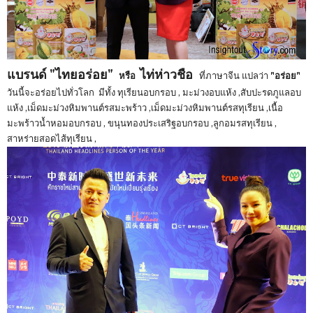
แบรนด์ "ไทยอร่อย"
ไท่ห่าวชือ
หรือ
ที่ภาษาจีน แปลว่า
"อร่อย"
วันนี้จะอร่อยไปทั่วโลก มีทั้ง ทุเรียนอบกรอบ , มะม่วงอบแห้ง ,สับปะรดภูแลอบ
แห้ง ,เม็ดมะม่วงหิมพานต์รสมะพร้าว ,เม็ดมะม่วงหิมพานต์รสทุเรียน ,เนื้อ
มะพร้าวน้ำหอมอบกรอบ , ขนุนทองประเสริฐอบกรอบ ,ลูกอมรสทุเรียน ,
สาหร่ายสอดไส้ทุเรียน ,