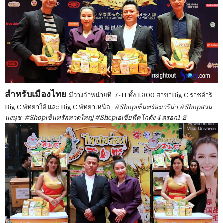
สำหรับเมืองไทย
มีวางจำหน่ายที่ 7-11 ทั้ง 1,300 สาขาBig C ราชดำริ
Big C พัทยาใต้ และ Big C พัทยาเหนือ
#Shopเซ็นทรัลมารีน่า #Shopสวน
นงนุช #Shopเซ็นทรัลหาดใหญ่ #Shopเอเซียทีคโกดัง 4 ตรอก1-2