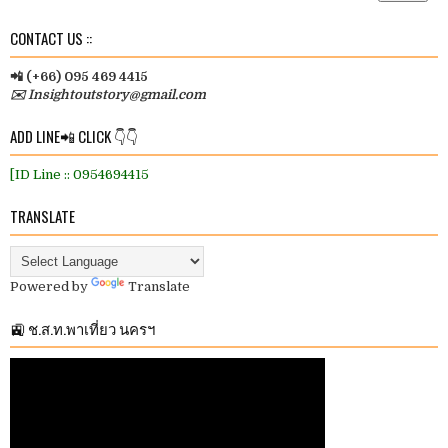
CONTACT US ::
📲 (+66) 095 469 4415
✉️ Insightoutstory@gmail.com
ADD LINE📲 CLICK 👇👇
[ID Line :: 0954694415
TRANSLATE
Powered by
Translate
🚉 ช.ส.ท.พาเที่ยว นครฯ