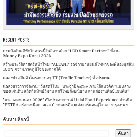
RECENT POSTS
กรมบังคับคดีพักใจคนหนี้ในอีสานด้วย “LED Smart Partner” ที่งาน
Money Expo Korat 2026
สร้างประวัติศาสตร์หน้าใหม่! "ALTANI" รถจักรยานยนต์ไฟฟ้าของพี่น้องมุสลิม
100% ความภาคภูมิใจของภาคใต้
แถลงข่าวเปิดตัวโครงการ ครู TT (Traffic Teacher) ทั่วประเทศ​
แถลงข่าวการจัดงาน “วันสตรีไทย” ประจําปี ๒๕๖๙ ภายใต้แนวคิด “แม่หลวง
ของแผ่นดิน สถิตถิ่นทิพย์วิมาน สตรีไทยตั้งปณิธาน สานต่องานศิลป์แผ่นดิน”
"ฮาลาลมหานคร 2026" เปิดประสบการณ์ Halal Food Experience ผ่านธีม
"PETRA อร่อยเหนือกาลเวลา" ยกนครศิลาแห่งจอร์แดนสู่ใจกลางกรุงเทพฯ
ค้นหาบล็อกนี้