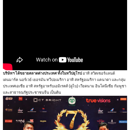
บริษัทฯ ได้ขยายตลาดต่างประเทศ ทั้งในทวีปยุโรป
อาทิ สวิตเซอร์แลนด์
เดนมาร์ค นอร์เวย์ เยอรมัน ทวีปอเมริกา อาทิ สหรัฐอเมริกา แคนาดา และกลุ่ม
ประเทศเอเชีย อาทิ สหรัฐอาหรับเอมิเรตส์ (ดูไบ) เวียดนาม อินโดนีเซีย กัมพูชา
และสาธารณรัฐประชาชนจีน เป็นต้น