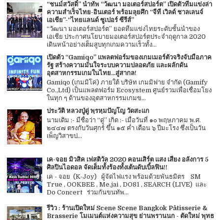
“ชนม์สวัสดิ์” นำทัพ “วัฒนา มอเตอร์สปอร์ต” เปิดตัวทีมแข่งล่า
ความสำเร็จไทย-อินเตอร์ พร้อมลุยศึก “จีที เวิลด์ ชาลเลนจ์
เอเชีย”-“ไทยแลนด์ ซูเปอร์ ซีรีส์”
“วัฒนา มอเตอร์สปอร์ต” ยอดทีมแข่งไทยระดับชั้นนำของ
เอเชีย ประกาศนโยบายมอเตอร์สปอร์ตประจำฤดูกาล 2020
เดินหน้าอย่างเต็มสูบทุกเกมความเร็วทั้ง...
เปิดตัว “Gamiqo” แพลตฟอร์มของเกมเมอร์ตัวจริงจับมือภาค
รัฐ สร้างความมั่นใจระบบความปลอดภัย และผลักดัน
อุตสาหกรรมเกมในไทย...สู่สากล!
Gamiqo (เกมมิโค่) ภายใต้ บริษัท เกมมิฟาย จำกัด (Gamify
Co.,Ltd) เป็นแพลตฟอร์ม Ecosystem ศูนย์รวมเพื่อเชื่อมโยง
ในทุก ๆ ด้านของอุตสาหกรรมเกมข...
ประวัติ หลวงปู่ดู่ พฺรหฺมปัญโญ วัดสะแก
นามเดิม :- มีชื่อว่า “ดู่” เกิด :- เมื่อวันที่ ๑๐ พฤษภาคม พ.ศ.
๒๔๔๗ ตรงกับวันศุกร์ ขึ้น ๑๕ ค่ำ เดือน ๖ ปีมะโรง ซึ่งเป็นวัน
เพ็ญวิสาขป...
เค-จอย มิวสิค เฟสติวัล 2020 คอนเสิร์ต แสง เสียง อลังการ 5
ศิลปินไอดอล จัดเต็มทั้งร้องทั้งเต้นดับเบิ้ลฟิน!!
เค - จอย (K-Joy) ผู้จัดไฟแรง พร้อมด้วยพันธมิตร SM
True , OOKBEE , Me.jai , DO81 , SEARCH (LIVE) และ
Do Concert ร่วมกันขนทัพ...
รีวิว : ร้านเปิดใหม่ Scene Scene Bangkok Pâtisserie &
Brasserie โมเมนต์แห่งความสุข ย่านพรานนก - ตัดใหม่ พุทธ