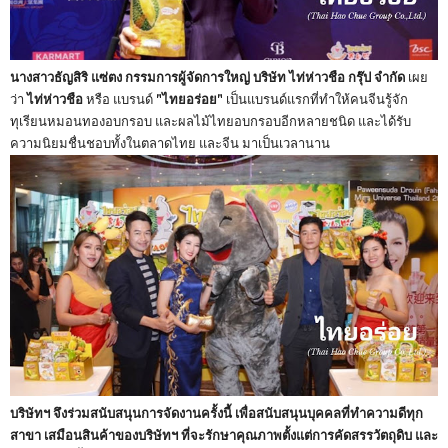
นางสาวธัญสิริ แซ่ตง กรรมการผู้จัดการใหญ่ บริษัท ไท่ห่าวชือ กรุ๊ป จำกัด
เผย
ว่า
ไท่ห่าวชือ
หรือ แบรนด์
"ไทยอร่อย"
เป็นแบรนด์แรกที่ทำให้คนจีนรู้จัก
ทุเรียนหมอนทองอบกรอบ และผลไม้ไทยอบกรอบอีกหลายชนิด และได้รับ
ความนิยมชื่นชอบทั้งในตลาดไทย และจีน มาเป็นเวลานาน
บริษัทฯ จึงร่วมสนับสนุนการจัดงานครั้งนี้ เพื่อสนับสนุนบุคคลที่ทำความดีทุก
สาขา เสมือนสินค้าของบริษัทฯ ที่จะรักษาคุณภาพตั้งแต่การคัดสรรวัตถุดิบ และ