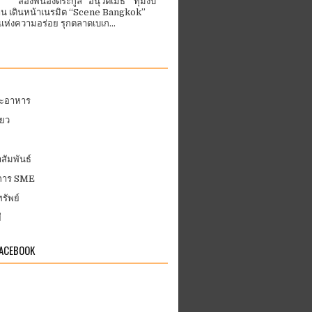
สองพี่น้องตระกูล “อนุวัตเมธี” ทุ่มงบ
้าน เดินหน้าเนรมิต “Scene Bangkok”
ห่งความอร่อย รุกตลาดเบเก...
ละอาหาร
่ยว
สัมพันธ์
บการ SME
รัพย์
ี
FACEBOOK