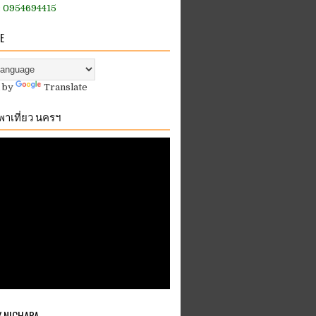
:: 0954694415
E
 by
Translate
.พาเที่ยว นครฯ
Y NICHAPA