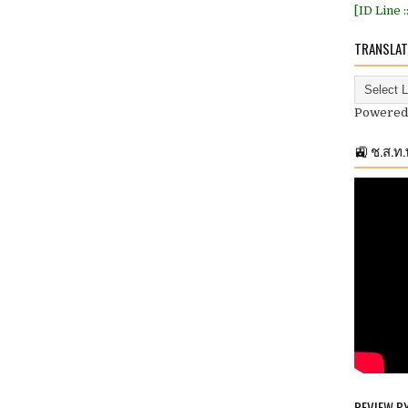
[ID Line 
TRANSLAT
Powered
🚉 ช.ส.ท
REVIEW B