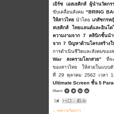
เมิร์ซ เอสเธติกส์ ผู้นำนวั
ขับเคลื่อนสังคม
“
BRING BA
ให้สาวไทย
นำโดย
เภสัชกรหญิ
สเธติกส์ ไทยแลนด์และอินโ
ความงามจาก
7
คลินิกชั้น
จาก
7
ปัญหาด้านโครงสร้าง
การดำเนินชีวิตและสังคมของส
War
สงครามโลกสวย”
ที่จะ
ของสาวไทย ให้สวยในแบบตัวเ
ที่
29
ตุลาคม
2562
เวลา
1
Ultimate Screen
ชั้น 5
Para
Share:
← บทความใหม่กว่า