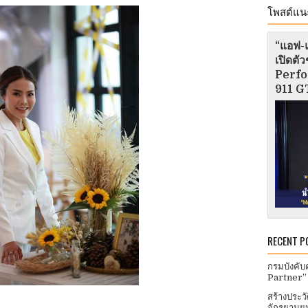
โพสต์แน
“แอฟ-แ
เปิดต
Perfo
911 GT
RECENT P
กรมบังคับ
Partner”
สร้างประว
จักรยานยน