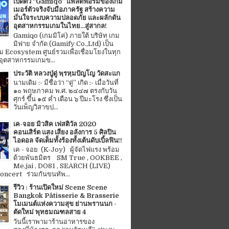
เปิดตัว “Gamiqo” แพลตฟอร์มของเกม
เมอร์ตัวจริงจับมือภาครัฐ สร้างความ
มั่นใจระบบความปลอดภัย และผลักดัน
อุตสาหกรรมเกมในไทย...สู่สากล!
Gamiqo (เกมมิโค่) ภายใต้ บริษัท เกม
มิฟาย จำกัด (Gamify Co.,Ltd) เป็น
 Ecosystem ศูนย์รวมเพื่อเชื่อมโยงในทุก
อุตสาหกรรมเกมข...
ประวัติ หลวงปู่ดู่ พฺรหฺมปัญโญ วัดสะแก
นามเดิม :- มีชื่อว่า “ดู่” เกิด :- เมื่อวันที่
๑๐ พฤษภาคม พ.ศ. ๒๔๔๗ ตรงกับวัน
ศุกร์ ขึ้น ๑๕ ค่ำ เดือน ๖ ปีมะโรง ซึ่งเป็น
วันเพ็ญวิสาขป...
เค-จอย มิวสิค เฟสติวัล 2020
คอนเสิร์ต แสง เสียง อลังการ 5 ศิลปิน
ไอดอล จัดเต็มทั้งร้องทั้งเต้นดับเบิ้ลฟิน!!
เค - จอย (K-Joy) ผู้จัดไฟแรง พร้อม
ด้วยพันธมิตร SM True , OOKBEE ,
Me.jai , DO81 , SEARCH (LIVE)
ncert ร่วมกันขนทัพ...
รีวิว : ร้านเปิดใหม่ Scene Scene
Bangkok Pâtisserie & Brasserie
โมเมนต์แห่งความสุข ย่านพรานนก -
ตัดใหม่ พุทธมณฑลสาย 4
วันนี้เราพามาร้านอาหารของ