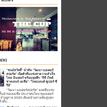
 NEWS
“ชนม์สวัสดิ์” นำทัพ “วัฒนา มอเตอร์
สปอร์ต” เปิดตัวทีมแข่งล่าความสำเร็จ
ไทย-อินเตอร์ พร้อมลุยศึก “จีที เวิลด์
ชาลเลนจ์ เอเชีย”-“ไทยแลนด์ ซูเปอร์ ซี
รีส์”
“วัฒนา มอเตอร์สปอร์ต” ยอดทีมแข่ง
ชั้นนำของเอเชีย ประกาศนโยบายมอเตอร์
จำฤดูกาล 2020 เดินหน้าอย่างเต็มสูบทุก
ทั้ง...