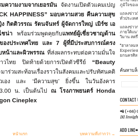
ตกรรมความงามจากเยอรมัน
จัดงานเปิดตัวแคมเปญ
ภูมิใจของ
CK HAPPINESS”
มอบความสวย คืนความสุข
แถลงข่าวเ
ทั่วประเทศ​
ง กิตติวรรณ รัตนจันทร์ ผู้จัดการใหญ่ เมิร์ซ เอ
แถลงข่าวก
ภายใต้แนว
ดไชน่า
พร้อมร่วมพูดคุยกับ
แพทย์ผู้เชี่ยวชาญด้าน
วิมาน สตร
นำของประเทศไทย
และ
7
ผู้ที่มีประสบการณ์ตรง
"ฮาลาลมห
Experien
ใบหน้าและผิวพรรณ
ที่ส่งผลกระทบต่อความมั่นใจ
ยกนครศิลา
าวไทย ปิดท้ายด้วยการเปิดตัวซีรีย์
“
Beauty
ค้นหาบล็อ
มาร่วมสะท้อนเรื่องราวในสังคมและปรับทัศนคติ
อง และ ‘มีความสุข’ ยิ่งขึ้น ในวันอังคาร
3
.
00
น. เป็นต้นไป
ณ โรงภาพยนตร์
Honda
CONTACT U
gon Cineplex
📲 (+66)
✉️ Insig
ADD LINE
หน้าแรก
บทความที่เก่ากว่า →