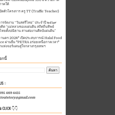
ภาคใต้
ปิดตัวโครงการ ครู TT (Traffic Teacher)
ารจัดงาน “วันสตรีไทย” ประจําปี ๒๕๖๙
คิด “แม่หลวงของแผ่นดิน สถิตถิ่นทิพย์
ีไทยตั้งปณิธาน สานต่องานศิลป์แผ่นดิน”
านคร 2026" เปิดประสบการณ์ Halal Food
ce ผ่านธีม "PETRA อร่อยเหนือกาลเวลา"
แห่งจอร์แดนสู่ใจกลางกรุงเทพฯ
กนี้
S ::
 095 469 4415
htoutstory@gmail.com
 CLICK 👇👇