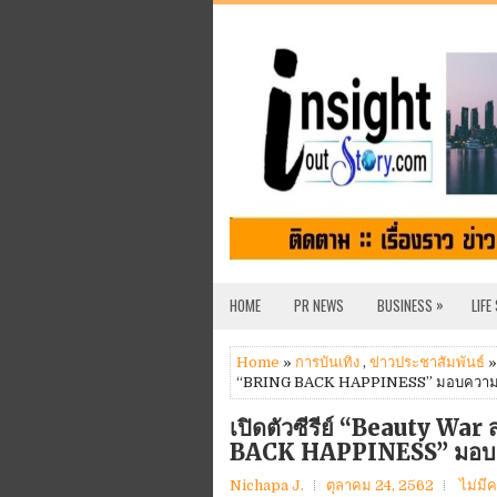
»
HOME
PR NEWS
BUSINESS
LIFE
Home
»
การบันเทิง
,
ข่าวประชาสัมพันธ์
»
“BRING BACK HAPPINESS” มอบความส
เปิดตัวซีรีย์ “Beauty W
BACK HAPPINESS” มอบคว
Nichapa J.
ตุลาคม 24, 2562
ไม่มี