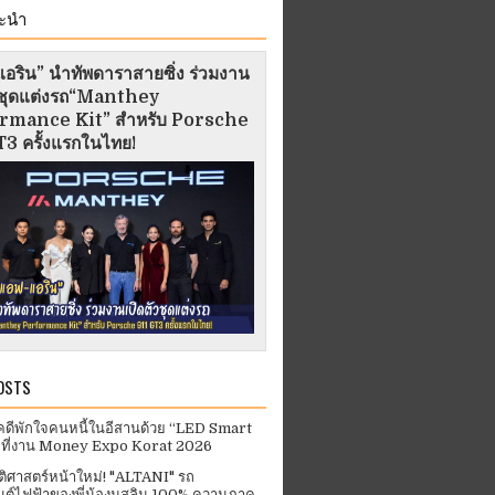
ะนำ
อริน” นำทัพดาราสายซิ่ง ร่วมงาน
ัวชุดแต่งรถ“Manthey
rmance Kit” สำหรับ Porsche
3 ครั้งแรกในไทย!
OSTS
คดีพักใจคนหนี้ในอีสานด้วย “LED Smart
 ที่งาน Money Expo Korat 2026
ัติศาสตร์หน้าใหม่! "ALTANI" รถ
ต์ไฟฟ้าของพี่น้องมุสลิม 100% ความภาค