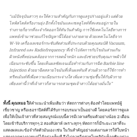
“แม้ปัจจุบันสาวๆ จะให้ความสำคัญกับการดูแลรูปร่างอยู่แล้ว แต่ด้วย
ไลฟ์สไตล์หรืองานยุ่ง อีกทั้งไขมันและเซลลูไลท์ที่สะสมอยู่ภายใน
ร่างกายก็ยากที่จะจำกัดออกให้ทันวันสำคัญ การใช้เทคโนโลยีทางการ
แพทย์เข้ามาช่วยแก้ไขปัญหานี้ได้อย่างง่ายดาย ด้วยเทคโนโลยีจาก
W-Ve เครื่องเลเซอร์กระชับสัดส่วนที่ประกอบด้วยคุณสมบัติ Vacuum,
Infrared และ Radiofrequency ที่เข้าไปจัดการกับไขมันส่วนเกิน
ผิวหนังที่หย่อนคล้อยจากการลดน้ำหนัก และยังช่วยปรับคุณภาพผิวให้
เนียนกระชับขึ้น โดยเห็นผลชัดเจนเมื่อทำร่วมกับการฉีด Barbie line
Injection ด้วยยาฉีดสลายไขมันที่เห็นผลทันที ส่วนผิวกายก็ใช้การทำ
ทรีทเม้นท์ที่เพื่อความเนียนกระจ่างใส เพิ่มความชุ่มชื้นให้กับผิวกาย
เพียงเท่านี้ว่าที่เจ้าสาวก็สามารถสวมชุดเจ้าสาวได้อย่างมั่นใจ”
ทั้งนี้ คุณหมอ ใ
ห้คำแนะนำเพิ่มเติมว่า หัตถการต่างๆ ต้องทำโดยแพทย์ผู้
เชี่ยวชาญ หรือเธอราปิสต์ที่ได้รับการอบรมมาเป็นอย่างดี โดยคอร์สการดูแล
เพื่อให้เป็นเจ้าสาวที่สวยสมบูรณ์แบบนี้ควรมีเวลาเตรียมตัวอย่างน้อย 2 เดือน
โดยเข้ารับบริการทุกๆ 2 สองสัปดาห์ เพราะทุกๆ หัตถการก็มีระยะเวลาที่จะ
แสดงผลและข้อจำกัดตัวมันเอง เช่น ในวันสำคัญอย่างแต่งงานควรให้ใบหน้า
แสดงออกทางอารมณ์ได้อย่างเต็มที จึงไม่ควรฉีดสารโบทูลินัมท็อกซินอย่าง