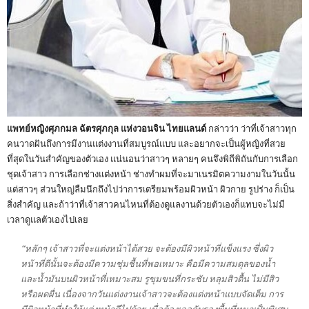
​แพทย์หญิงศุภกมล ฉัตรศุภกุล แห่งวอนจิน ไทยแลนด์
กล่าวว่า ว่าที่เจ้าสาวทุก
คนวาดฝันถึงการมีงานแต่งงานที่สมบูรณ์แบบ และอยากจะเป็นผู้หญิงที่สวย
ที่สุดในวันสำคัญของตัวเอง แน่นอนว่าสาวๆ หลายๆ คนจึงพิถีพิถันกับการเลือก
ชุดเจ้าสาว การเลือกช่างแต่งหน้า ช่างทำผมที่จะมาเนรมิตความงามในวันนั้น
แต่สาวๆ ส่วนใหญ่ลืมนึกถึงไปว่าการเตรียมพร้อมผิวหน้า ผิวกาย รูปร่าง ก็เป็น
สิ่งสำคัญ และถ้าว่าที่เจ้าสาวคนไหนที่ต้องดูแลงานด้วยตัวเองก็แทบจะไม่มี
เวลาดูแลตัวเองไปเลย
​“หลักๆ เจ้าสาวที่จะแต่งหน้าได้สวย จะต้องมีผิวหน้าที่แข็งแรง ซึ่งผิว
หน้าที่ดีนั้นจะต้องมีความชุ่มชื้นที่พอเหมาะ คือมีความสมดุลของน้ำ
และน้ำมันบนผิวหน้าที่เหมาะสม รูขุมขนที่กระชับ หลุมสิวตื้น ไม่มีสิว
หรือผดผื่น เนื่องจากวันแต่งงานเจ้าสาวจะต้องแต่งหน้าแบบจัดเต็ม การ