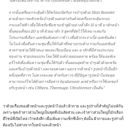
วิปครีมเพื่อให้สารอาหารบำรุงและคืนความยืดหยุ่นให้แก่ผิว
จากนั้นเตรียมกระตุ้นผิวให้พร้อมเปิดรับการบำรุงด้วย Skin Booster
ตามด้วยการผลักเซรั่มบำรุงผิวแตกต่างกันด้วยเครื่องกระตุ้นระบบ
กระแสไฟฟ้า เพื่อให้เซรั่มซึมซาบเข้าสู่ผิวอย่างล้ำลึก 15 นาที มาส์กหน้า
ขั้นตอนที่สอง 20 นาที ด้วยมาส์ก 3 สูตรที่จัดไว้ให้เหมาะสมกับ
โปรแกรมที่เลือก เอสเซ้นส์แตงกวาข้าว เพื่อผิวกระจ่างใส เอสเซ้นส์คา
โมไมล์ เพื่อคืนความชุ่มชื้นให้กับผิวที่หยาบกระด้าง ร่วมกับเอสเซ้นส์
สาหร่ายช่วยให้ผิวสะอาดและเรียบเนียน และ มาส์กที่มีส่วนประกอบ
ของถ่าน ช่วยปลอบประโลมให้ผิวแพ้ง่ายผ่อนคลาย พร้อมให้มอยซ์เจ
อร์ไรส์เพื่อเพิ่มความชุ่มชื้นให้กับผิว ขั้นตอนสุดท้าย บำรุงผิวด้วยเซรั่ม
และครีมบำรุงผิวหน้า และรอบดวงตา นอกจากผิวหน้า รูปหน้าก็เป็นอีก
หนึ่งจุดที่สาวๆ ไม่ควรละเลย สำหรับสาวๆ ที่มีปัญหารูปหน้าไม่สมดุล
สามารถแก้ไขได้ด้วยการฉีดสาร hyaluronic acid หรือการใช้เลเซอร์
ปรับรูปหน้า เช่น Ulthera, Thermage, Ultraformer เป็นต้น”
ว่าด้วยเรื่องของผิวหน้าและรูปหน้าไปแล้ว ผิวกาย และรูปร่างก็สำคัญไม่แพ้กัน
เพราะชุดเจ้าสาวส่วนใหญ่เป็นชุดที่เน้นสัดส่วน และเจ้าสาวส่วนใหญ่ก็มักเลือก
ดีไซน์ที่เปิดไหล่ เว้าหลังลึก เพื่อเพิ่มความเซ็กซี่เล็กๆ ดังนั้น ผิวกายและรูปร่างก็
ต้องเป๊ะไม่ต่างจากใบหน้าและผิวหน้า