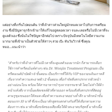
​แต่อย่างที่เกริ่นไปตอนต้น ว่าที่เจ้าสาวส่วนใหญ่มักหมดเวลาไปกับการเตรียม
งาน ซึ่งมีปัญหาจุกจิกเข้ามาให้แก้ไขอยู่ตลอดเวลา จนละเลยหรือไม่มีเวลาที่จะ
ดูแลตัวเอง ซึ่งนั่นไม่ใช่ปัญหาอีกต่อไป เพราะปัจจุบันมีเทคโนโลยีความงาม
มากมายที่เข้ามาเป็นตัวช่วยให้สาวๆ สวย เป๊ะ ทันวันวิวาห์ ซึ่งคุณ
หมอ....แนะนำว่า
​“สำหรับว่าที่เจ้าสาวที่ไม่มีเวลาที่จะดูแลตัวเองมากนัก ก็สามารถเลือก
ใช้การทำทรีตเม้นท์ต่างๆ เช่น Dr. Wonjin Treatment Program เป็น
ทรีตเมนต์บำบัดผิว 6 ขั้นตอน เป็นบริการที่ให้กับ VIP ของวอนจินเกาหลี
เริ่มจากทำความสะอาดผิว 2 ขั้นตอน เพื่อกำจัดสิ่งสกปรกจากผิวหน้า
อย่างอ่อนโยน พร้อมให้สารอาหารบำรุงจากธรรมชาติ โดยไม่ทำให้ผิว
หน้าแห้งตึง จากนั้นผลัดเซลล์ผิวที่ตายออก พร้อมดึงสิ่งสกปรกที่ติดอยู่
ตามรูขุมขนออกให้หมด เพื่อทำความสะอาดอย่างล้ำลึก มาส์กหน้าขั้น
ตอนแรก 10 นาที ซึ่งจะเป็นมาส์กสูตรแตกต่างกันที่ให้เลือกตามความ
ต้องการ เช่น มาส์กเพื่อขจัดของเสียเพื่อให้ผิวสะอาดบริสุทธิ์ มาส์กเนื้อ