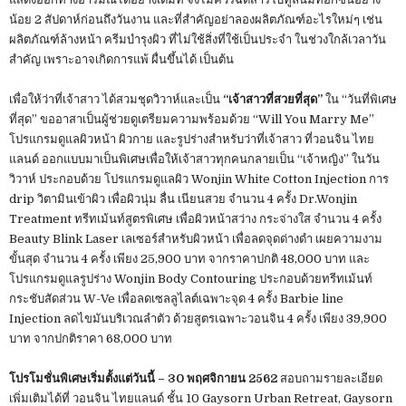
น้อย 2 สัปดาห์ก่อนถึงวันงาน และที่สำคัญอย่าลองผลิตภัณฑ์อะไรใหม่ๆ เช่น
ผลิตภัณฑ์ล้างหน้า ครีมบำรุงผิว ที่ไม่ใช้สิ่งที่ใช้เป็นประจำ ในช่วงใกล้เวลาวัน
สำคัญ เพราะอาจเกิดการแพ้ ผื่นขึ้นได้ เป็นต้น
เพื่อให้ว่าที่เจ้าสาว ได้สวมชุดวิวาห์และเป็น
“เจ้าสาวที่สวยที่สุด”
ใน “วันที่พิเศษ
ที่สุด” ขออาสาเป็นผู้ช่วยดูเตรียมความพร้อมด้วย “Will You Marry Me”
โปรแกรมดูแลผิวหน้า ผิวกาย และรูปร่างสำหรับว่าที่เจ้าสาว ที่วอนจิน ไทย
แลนด์ ออกแบบมาเป็นพิเศษเพื่อให้เจ้าสาวทุกคนกลายเป็น “เจ้าหญิง” ในวัน
วิวาห์ ประกอบด้วย โปรแกรมดูแลผิว Wonjin White Cotton Injection การ
drip วิตามินเข้าผิว เพื่อผิวนุ่ม ลื่น เนียนสวย จำนวน 4 ครั้ง Dr.Wonjin
Treatment ทรีทเม้นท์สูตรพิเศษ เพื่อผิวหน้าสว่าง กระจ่างใส จำนวน 4 ครั้ง
Beauty Blink Laser เลเซอร์สำหรับผิวหน้า เพื่อลดจุดด่างดำ เผยความงาม
ขั้นสุด จำนวน 4 ครั้ง เพียง 25,900 บาท จากราคาปกติ 48,000 บาท และ
โปรแกรมดูแลรูปร่าง Wonjin Body Contouring ประกอบด้วยทรีทเม้นท์
กระชับสัดส่วน W-Ve เพื่อลดเซลลูไลต์เฉพาะจุด 4 ครั้ง Barbie line
Injection ลดไขมันบริเวณลำตัว ด้วยสูตรเฉพาะวอนจิน 4 ครั้ง เพียง 39,900
บาท จากปกติราคา 68,000 บาท
โปรโมชั่นพิเศษเริ่มตั้งแต่วันนี้ – 30 พฤศจิกายน 2562
สอบถามรายละเอียด
เพิ่มเติมได้ที่ วอนจิน ไทยแลนด์ ชั้น 10 Gaysorn Urban Retreat, Gaysorn