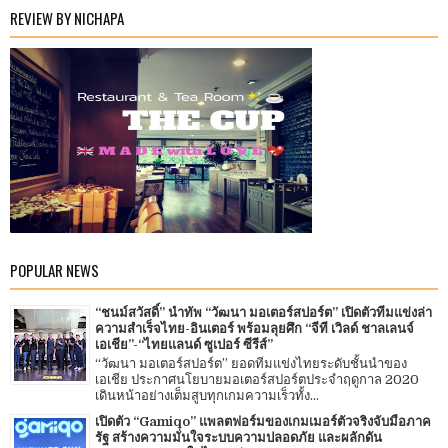
REVIEW BY NICHAPA
POPULAR NEWS
“ชนม์สวัสดิ์” นำทัพ “วัฒนา มอเตอร์สปอร์ต” เปิดตัวทีมแข่งล่า
ความสำเร็จไทย-อินเตอร์ พร้อมลุยศึก “จีที เวิลด์ ชาลเลนจ์
เอเชีย”-“ไทยแลนด์ ซูเปอร์ ซีรีส์”
“วัฒนา มอเตอร์สปอร์ต” ยอดทีมแข่งไทยระดับชั้นนำของ
เอเชีย ประกาศนโยบายมอเตอร์สปอร์ตประจำฤดูกาล 2020
เดินหน้าอย่างเต็มสูบทุกเกมความเร็วทั้ง...
เปิดตัว “Gamiqo” แพลตฟอร์มของเกมเมอร์ตัวจริงจับมือภาค
รัฐ สร้างความมั่นใจระบบความปลอดภัย และผลักดัน