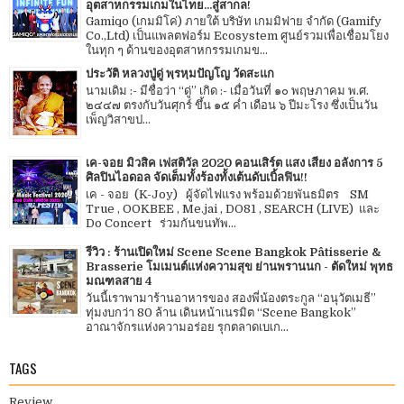
อุตสาหกรรมเกมในไทย...สู่สากล!
Gamiqo (เกมมิโค่) ภายใต้ บริษัท เกมมิฟาย จำกัด (Gamify
Co.,Ltd) เป็นแพลตฟอร์ม Ecosystem ศูนย์รวมเพื่อเชื่อมโยง
ในทุก ๆ ด้านของอุตสาหกรรมเกมข...
ประวัติ หลวงปู่ดู่ พฺรหฺมปัญโญ วัดสะแก
นามเดิม :- มีชื่อว่า “ดู่” เกิด :- เมื่อวันที่ ๑๐ พฤษภาคม พ.ศ.
๒๔๔๗ ตรงกับวันศุกร์ ขึ้น ๑๕ ค่ำ เดือน ๖ ปีมะโรง ซึ่งเป็นวัน
เพ็ญวิสาขป...
เค-จอย มิวสิค เฟสติวัล 2020 คอนเสิร์ต แสง เสียง อลังการ 5
ศิลปินไอดอล จัดเต็มทั้งร้องทั้งเต้นดับเบิ้ลฟิน!!
เค - จอย (K-Joy) ผู้จัดไฟแรง พร้อมด้วยพันธมิตร SM
True , OOKBEE , Me.jai , DO81 , SEARCH (LIVE) และ
Do Concert ร่วมกันขนทัพ...
รีวิว : ร้านเปิดใหม่ Scene Scene Bangkok Pâtisserie &
Brasserie โมเมนต์แห่งความสุข ย่านพรานนก - ตัดใหม่ พุทธ
มณฑลสาย 4
วันนี้เราพามาร้านอาหารของ สองพี่น้องตระกูล “อนุวัตเมธี”
ทุ่มงบกว่า 80 ล้าน เดินหน้าเนรมิต “Scene Bangkok”
อาณาจักรแห่งความอร่อย รุกตลาดเบเก...
TAGS
Review