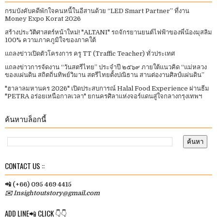
กรมบังคับคดีพักใจคนหนี้ในอีสานด้วย “LED Smart Partner” ที่งาน
Money Expo Korat 2026
สร้างประวัติศาสตร์หน้าใหม่! "ALTANI" รถจักรยานยนต์ไฟฟ้าของพี่น้องมุสลิม
100% ความภาคภูมิใจของภาคใต้
แถลงข่าวเปิดตัวโครงการ ครู TT (Traffic Teacher) ทั่วประเทศ​
แถลงข่าวการจัดงาน “วันสตรีไทย” ประจําปี ๒๕๖๙ ภายใต้แนวคิด “แม่หลวง
ของแผ่นดิน สถิตถิ่นทิพย์วิมาน สตรีไทยตั้งปณิธาน สานต่องานศิลป์แผ่นดิน”
"ฮาลาลมหานคร 2026" เปิดประสบการณ์ Halal Food Experience ผ่านธีม
"PETRA อร่อยเหนือกาลเวลา" ยกนครศิลาแห่งจอร์แดนสู่ใจกลางกรุงเทพฯ
ค้นหาบล็อกนี้
CONTACT US ::
📲 (+66) 095 469 4415
✉️ Insightoutstory@gmail.com
ADD LINE📲 CLICK 👇👇