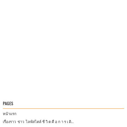
PAGES
หน้าแรก
เรื่องราว ข่าว ไลฟ์สไตล์ ชี วิ ต คื อ ก า ร เ ดิ...