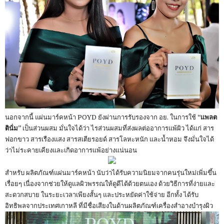
นอกจากนี้ แผ่นมาร์คหน้า POYD ยังผ่านการรับรองจาก อย. ในการใช้
“แพลต
ตินั่ม”
เป็นส่วนผสม มั่นใจได้ว่า ไรส่วนผสมที่ส่งผลต่ออาการแพ้ผิว ได้แก่ สาร
ฟอกขาว สารเรืองแสง สารสเตียรอยด์ สารโลหะหนัก และน้ำหอม จึงมั่นใจได้
ว่าไม่ระคายเคียงและเกิดอาการแพ้อย่างแน่นอน
สำหรับ ผลิตภัณฑ์แผ่นมาร์คหน้า นับว่าได้รับความนิยมจากคนรุ่นใหม่เพิ่มขึ้น
เรื่อยๆ เนื่องจากช่วยให้ดูแลผิวพรรณให้ดูดีได้ด้วยตนเอง ด้วยวิธีการที่ง่ายและ
สะดวกสบาย ในระยะเวลาเพียงสั้นๆ และประหยัดค่าใช้จ่าย อีกทั้ง ได้รับ
อิทธิพลจากประเทศเกาหลี ที่มีชื่อเสียงในด้านผลิตภัณฑ์เครื่องสำอางบำรุงผิว