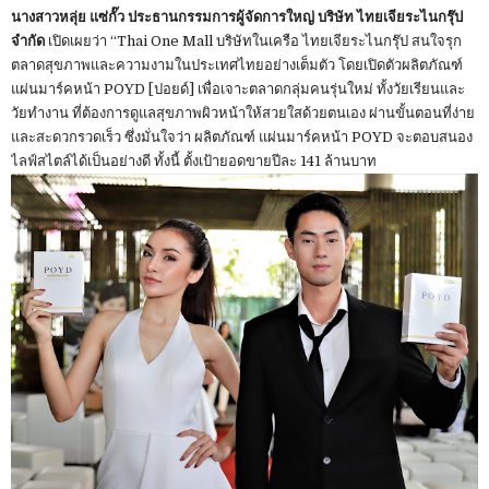
นางสาวหลุ่ย แซ่กั๊ว ประธานกรรมการผู้จัดการใหญ่ บริษัท ไทยเจียระไนกรุ๊ป
จำกัด
เปิดเผยว่า “Thai One Mall บริษัทในเครือ ไทยเจียระไนกรุ๊ป สนใจรุก
ตลาดสุขภาพและความงามในประเทศไทยอย่างเต็มตัว โดยเปิดตัวผลิตภัณฑ์
แผ่นมาร์คหน้า POYD [ปอยด์] เพื่อเจาะตลาดกลุ่มคนรุ่นใหม่ ทั้งวัยเรียนและ
วัยทำงาน ที่ต้องการดูแลสุขภาพผิวหน้าให้สวยใสด้วยตนเอง ผ่านขั้นตอนที่ง่าย
และสะดวกรวดเร็ว ซึ่งมั่นใจว่า ผลิตภัณฑ์ แผ่นมาร์คหน้า POYD จะตอบสนอง
ไลฟ์สไตล์ได้เป็นอย่างดี ทั้งนี้ ตั้งเป้ายอดขายปีละ 141 ล้านบาท