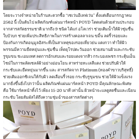
โดยจะวางจำหน่ายในร้านสะดวกซื้อ “เซเว่นอีเลฟเว่น” ตั้งแต่เดือนกรกฎาคม
2562 นี้ เป็นต้นไป ผลิตภัณฑ์แผ่นมาร์คหน้า POYD โดดเด่นด้วยส่วนประกอบ
จากสารสกัดธรรมชาติ มากถึง 9 ชนิด ได้แก่ อโลเวร่า ช่วยเติมน้ำให้ผิวชุ่มชื่น
ใบบัวบก ช่วยเพิ่มประสิทธิภาพในการสร้างคอลลาเจน ขมิ้น ลดริ้วรอยและ
ป้องกันการเกิดอนุมูลอิสระที่เป็นสาเหตุของรอยเหี่ยวย่น แตงกวา ทำให้ผิว
พรรณมีความยืดหยุ่นและชุ่มชื่น เห็ดยุโรปตะวันออก ช่วยสมานผิวและกระชับ
รูขุมขน ชะเอมเทศ ลดการอักเสบและรอยแดงจากสิว กระบองเพชร กระตุ้นเอ็น
ไซม์ในการผลัดเซลล์ผิวอย่างอ่อนโยน สาหร่ายทะเลสีแดง ช่วยปรับผิวให้
กระชับและยืดหยุ่นมากขึ้น และ สารสกัดจาก Platinum (ทองคำขาวบริสุทธิ์)
ช่วยเติมออกซิเจนให้กับผิว ลดเลือนริ้วรอย กระชับรูขุมขน ช่วยให้ผิวแข็งแรง
มากยิ่งขึ้นยิ่งไปกว่านั้น ผลิตภัณฑ์แผ่นมาร์คหน้า POYD มีคุณลักษณะพิเศษ
คือ ใช้มาร์คหน้าทิ้งไว้ เพียง 15-20 นาที เท่านั้น ผิวหน้าจะแลดูสดชื่นและเนียน
กระชับ โดยสัมผัสได้ถึงความชุ่มฉ่ำของสารสกัดต่างๆ