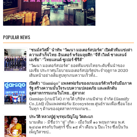
POPULAR NEWS
“ชนม์สวัสดิ์” นำทัพ “วัฒนา มอเตอร์สปอร์ต” เปิดตัวทีมแข่งล่า
ความสำเร็จไทย-อินเตอร์ พร้อมลุยศึก “จีที เวิลด์ ชาลเลนจ์
เอเชีย”-“ไทยแลนด์ ซูเปอร์ ซีรีส์”
“วัฒนา มอเตอร์สปอร์ต” ยอดทีมแข่งไทยระดับชั้นนำของ
เอเชีย ประกาศนโยบายมอเตอร์สปอร์ตประจำฤดูกาล 2020
เดินหน้าอย่างเต็มสูบทุกเกมความเร็วทั้ง...
เปิดตัว “Gamiqo” แพลตฟอร์มของเกมเมอร์ตัวจริงจับมือภาค
รัฐ สร้างความมั่นใจระบบความปลอดภัย และผลักดัน
อุตสาหกรรมเกมในไทย...สู่สากล!
Gamiqo (เกมมิโค่) ภายใต้ บริษัท เกมมิฟาย จำกัด (Gamify
Co.,Ltd) เป็นแพลตฟอร์ม Ecosystem ศูนย์รวมเพื่อเชื่อมโยง
ในทุก ๆ ด้านของอุตสาหกรรมเกมข...
ประวัติ หลวงปู่ดู่ พฺรหฺมปัญโญ วัดสะแก
นามเดิม :- มีชื่อว่า “ดู่” เกิด :- เมื่อวันที่ ๑๐ พฤษภาคม พ.ศ.
๒๔๔๗ ตรงกับวันศุกร์ ขึ้น ๑๕ ค่ำ เดือน ๖ ปีมะโรง ซึ่งเป็นวัน
เพ็ญวิสาขป...