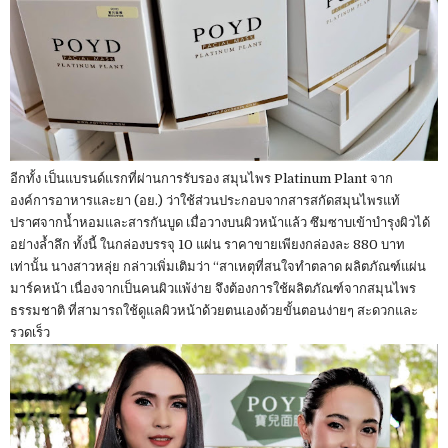
อีกทั้ง เป็นแบรนด์แรกที่ผ่านการรับรอง สมุนไพร Platinum Plant จาก
องค์การอาหารและยา (อย.) ว่าใช้ส่วนประกอบจากสารสกัดสมุนไพรแท้
ปราศจากน้ำหอมและสารกันบูด เมื่อวางบนผิวหน้าแล้ว ซึมซาบเข้าบำรุงผิวได้
อย่างล้ำลึก ทั้งนี้ ในกล่องบรรจุ 10 แผ่น ราคาขายเพียงกล่องละ 880 บาท
เท่านั้น นางสาวหลุ่ย กล่าวเพิ่มเติมว่า “สาเหตุที่สนใจทำตลาด ผลิตภัณฑ์แผ่น
มาร์คหน้า เนื่องจากเป็นคนผิวแพ้ง่าย จึงต้องการใช้ผลิตภัณฑ์จากสมุนไพร
ธรรมชาติ ที่สามารถใช้ดูแลผิวหน้าด้วยตนเองด้วยขั้นตอนง่ายๆ สะดวกและ
รวดเร็ว