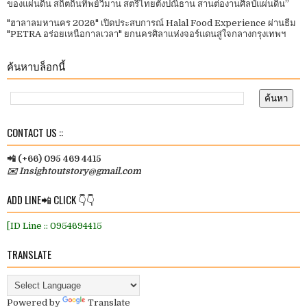
ของแผ่นดิน สถิตถิ่นทิพย์วิมาน สตรีไทยตั้งปณิธาน สานต่องานศิลป์แผ่นดิน”
"ฮาลาลมหานคร 2026" เปิดประสบการณ์ Halal Food Experience ผ่านธีม
"PETRA อร่อยเหนือกาลเวลา" ยกนครศิลาแห่งจอร์แดนสู่ใจกลางกรุงเทพฯ
ค้นหาบล็อกนี้
CONTACT US ::
📲 (+66) 095 469 4415
✉️ Insightoutstory@gmail.com
ADD LINE📲 CLICK 👇👇
[ID Line :: 0954694415
TRANSLATE
Powered by
Translate