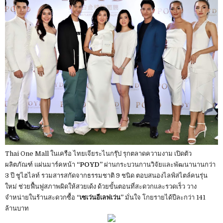
Thai One Mall ในเครือ ไทยเจียระไนกรุ๊ป รุกตลาดความงาม เปิดตัว
ผลิตภัณฑ์ แผ่นมาร์คหน้า
“POYD”
ผ่านกระบวนกานวิจัยและพัฒนานานกว่า
3 ปี ชูไฮไลท์ รวมสารสกัดจากธรรมชาติ 9 ชนิด ตอบสนองไลฟ์สไตล์คนรุ่น
ใหม่ ช่วยฟื้นฟูสภาพผิดให้สวยเด้ง ด้วยขั้นตอนที่สะดวกและรวดเร็ว วาง
จำหน่ายในร้านสะดวกซื้อ
“เซเว่นอีเลฟเว่น”
มั่นใจ โกยรายได้ปีละกว่า 141
ล้านบาท