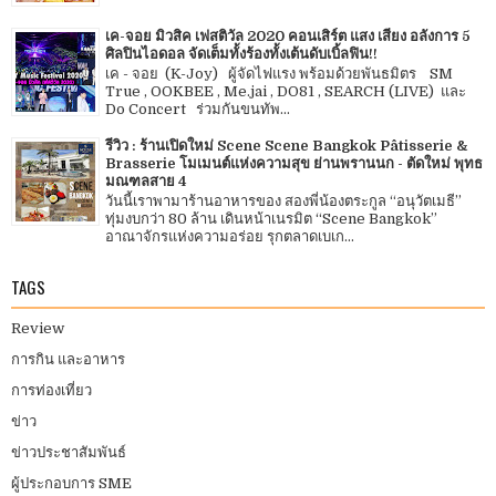
เค-จอย มิวสิค เฟสติวัล 2020 คอนเสิร์ต แสง เสียง อลังการ 5
ศิลปินไอดอล จัดเต็มทั้งร้องทั้งเต้นดับเบิ้ลฟิน!!
เค - จอย (K-Joy) ผู้จัดไฟแรง พร้อมด้วยพันธมิตร SM
True , OOKBEE , Me.jai , DO81 , SEARCH (LIVE) และ
Do Concert ร่วมกันขนทัพ...
รีวิว : ร้านเปิดใหม่ Scene Scene Bangkok Pâtisserie &
Brasserie โมเมนต์แห่งความสุข ย่านพรานนก - ตัดใหม่ พุทธ
มณฑลสาย 4
วันนี้เราพามาร้านอาหารของ สองพี่น้องตระกูล “อนุวัตเมธี”
ทุ่มงบกว่า 80 ล้าน เดินหน้าเนรมิต “Scene Bangkok”
อาณาจักรแห่งความอร่อย รุกตลาดเบเก...
TAGS
Review
การกิน และอาหาร
การท่องเที่ยว
ข่าว
ข่าวประชาสัมพันธ์
ผู้ประกอบการ SME