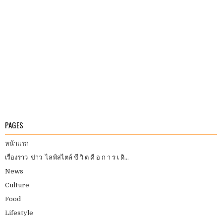
PAGES
หน้าแรก
เรื่องราว ข่าว ไลฟ์สไตล์ ชี วิ ต คื อ ก า ร เ ดิ...
News
Culture
Food
Lifestyle