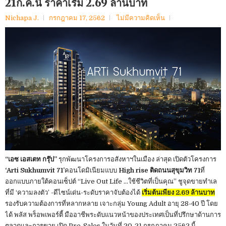
21ก.ค.นี้ ราคาเริ่ม 2.69 ล้านบาท
Nichapa J.
กรกฎาคม 17, 2562
ไม่มีความคิดเห็น
“เอซ เอสเตท กรุ๊ป”
รุกพัฒนาโครงการอสังหาฯในเมือง ล่าสุด เปิดตัวโครงการ
‘Arti Sukhumvit 71’
คอนโดมิเนียมแบบ
High rise ติดถนนสุขุมวิท 71
ที่
ออกแบบภายใต้คอนเซ็ปต์ “Live Out Life …ใช้ชีวิตที่เป็นคุณ” ชูจุดขายทำเล
ที่มี ‘ความลงตัว’ -ดีไซน์เด่น-ระดับราคาจับต้องได้
เริ่มต้นเพียง 2.69 ล้านบาท
รองรับความต้องการที่หลากหลาย เจาะกลุ่ม Young Adult อายุ 28-40 ปี โดย
ได้ พลัส พร็อพเพอร์ตี้ มืออาชีพระดับแนวหน้าของประเทศเป็นที่ปรึกษาด้านการ
ตลาดและการขาย เปิด Pre-Sales ในวันที่ 20-21 กรกฎาคม 2562 นี้