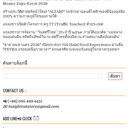
Money Expo Korat 2026
สร้างประวัติศาสตร์หน้าใหม่! "ALTANI" รถจักรยานยนต์ไฟฟ้าของพี่น้องมุสลิม
100% ความภาคภูมิใจของภาคใต้
แถลงข่าวเปิดตัวโครงการ ครู TT (Traffic Teacher) ทั่วประเทศ​
แถลงข่าวการจัดงาน “วันสตรีไทย” ประจําปี ๒๕๖๙ ภายใต้แนวคิด “แม่หลวง
ของแผ่นดิน สถิตถิ่นทิพย์วิมาน สตรีไทยตั้งปณิธาน สานต่องานศิลป์แผ่นดิน”
"ฮาลาลมหานคร 2026" เปิดประสบการณ์ Halal Food Experience ผ่านธีม
"PETRA อร่อยเหนือกาลเวลา" ยกนครศิลาแห่งจอร์แดนสู่ใจกลางกรุงเทพฯ
ค้นหาบล็อกนี้
CONTACT US ::
📲 (+66) 095 469 4415
✉️ Insightoutstory@gmail.com
ADD LINE📲 CLICK 👇👇