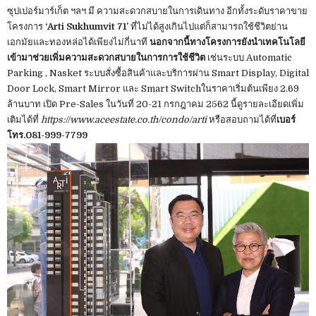
ซุปเปอร์มาร์เก็ต ฯลฯ มี ความสะดวกสบายในการเดินทาง อีกทั้งระดับราคาขาย
โครงการ
‘Arti Sukhumvit 71’
ที่ไม่ได้สูงเกินไปแต่ก็สามารถใช้ชีวิตย่าน
เอกมัยและทองหล่อได้เพียงไม่กี่นาที
นอกจากนี้ทางโครงการยังนำเทคโนโลยี
เข้ามาช่วยเพิ่มความสะดวกสบายในการการใช้ชีวิต
เช่นระบบ Automatic
Parking , Nasket ระบบสั่งซื้อสินค้าและบริการผ่าน Smart Display, Digital
Door Lock, Smart Mirror และ Smart Switchในราคาเริ่มต้นเพียง 2.69
ล้านบาท เปิด Pre-Sales ในวันที่ 20-21 กรกฎาคม 2562 นี้ดูรายละเอียดเพิ่ม
เติมได้ที่
https://www.aceestate.co.th/condo/arti
หรือสอบถามได้ที่
เบอร์
โทร.081-999-7799