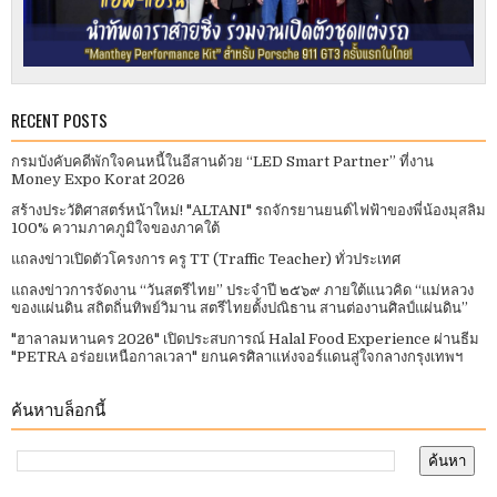
RECENT POSTS
กรมบังคับคดีพักใจคนหนี้ในอีสานด้วย “LED Smart Partner” ที่งาน
Money Expo Korat 2026
สร้างประวัติศาสตร์หน้าใหม่! "ALTANI" รถจักรยานยนต์ไฟฟ้าของพี่น้องมุสลิม
100% ความภาคภูมิใจของภาคใต้
แถลงข่าวเปิดตัวโครงการ ครู TT (Traffic Teacher) ทั่วประเทศ​
แถลงข่าวการจัดงาน “วันสตรีไทย” ประจําปี ๒๕๖๙ ภายใต้แนวคิด “แม่หลวง
ของแผ่นดิน สถิตถิ่นทิพย์วิมาน สตรีไทยตั้งปณิธาน สานต่องานศิลป์แผ่นดิน”
"ฮาลาลมหานคร 2026" เปิดประสบการณ์ Halal Food Experience ผ่านธีม
"PETRA อร่อยเหนือกาลเวลา" ยกนครศิลาแห่งจอร์แดนสู่ใจกลางกรุงเทพฯ
ค้นหาบล็อกนี้