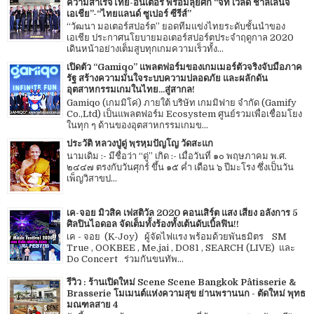
ความสำเร็จไทย-อินเตอร์ พร้อมลุยศึก “จีที เวิลด์ ชาลเลนจ์
เอเชีย”-“ไทยแลนด์ ซูเปอร์ ซีรีส์”
“วัฒนา มอเตอร์สปอร์ต” ยอดทีมแข่งไทยระดับชั้นนำของ
เอเชีย ประกาศนโยบายมอเตอร์สปอร์ตประจำฤดูกาล 2020
เดินหน้าอย่างเต็มสูบทุกเกมความเร็วทั้ง...
เปิดตัว “Gamiqo” แพลตฟอร์มของเกมเมอร์ตัวจริงจับมือภาค
รัฐ สร้างความมั่นใจระบบความปลอดภัย และผลักดัน
อุตสาหกรรมเกมในไทย...สู่สากล!
Gamiqo (เกมมิโค่) ภายใต้ บริษัท เกมมิฟาย จำกัด (Gamify
Co.,Ltd) เป็นแพลตฟอร์ม Ecosystem ศูนย์รวมเพื่อเชื่อมโยง
ในทุก ๆ ด้านของอุตสาหกรรมเกมข...
ประวัติ หลวงปู่ดู่ พฺรหฺมปัญโญ วัดสะแก
นามเดิม :- มีชื่อว่า “ดู่” เกิด :- เมื่อวันที่ ๑๐ พฤษภาคม พ.ศ.
๒๔๔๗ ตรงกับวันศุกร์ ขึ้น ๑๕ ค่ำ เดือน ๖ ปีมะโรง ซึ่งเป็นวัน
เพ็ญวิสาขป...
เค-จอย มิวสิค เฟสติวัล 2020 คอนเสิร์ต แสง เสียง อลังการ 5
ศิลปินไอดอล จัดเต็มทั้งร้องทั้งเต้นดับเบิ้ลฟิน!!
เค - จอย (K-Joy) ผู้จัดไฟแรง พร้อมด้วยพันธมิตร SM
True , OOKBEE , Me.jai , DO81 , SEARCH (LIVE) และ
Do Concert ร่วมกันขนทัพ...
รีวิว : ร้านเปิดใหม่ Scene Scene Bangkok Pâtisserie &
Brasserie โมเมนต์แห่งความสุข ย่านพรานนก - ตัดใหม่ พุทธ
มณฑลสาย 4