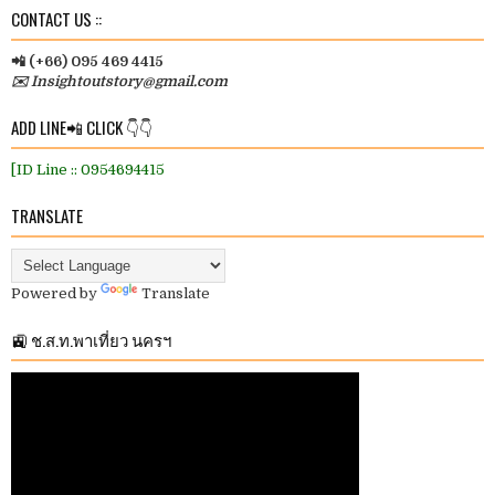
CONTACT US ::
📲 (+66) 095 469 4415
✉️ Insightoutstory@gmail.com
ADD LINE📲 CLICK 👇👇
[ID Line :: 0954694415
TRANSLATE
Powered by
Translate
🚉 ช.ส.ท.พาเที่ยว นครฯ