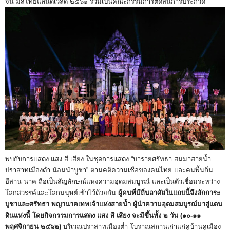
จน์ มิสไทยแลนด์เวิลด์ ๒๕๖๑ ร่วมเป็นคณะกรรมการตัดสินการประกวด
พบกับการแสดง แสง สี เสียง ในชุดการแสดง “บารายศรัทธา สมมาสายน้ำ
ปราสาทเมืองต่ำ น้อมนำบูชา” ตามคติความเชื่อของคนไทย และคนพื้นถิ่น
อีสาน นาค ถือเป็นสัญลักษณ์แห่งความอุดมสมบูรณ์ และเป็นตัวเชื่อมระหว่าง
โลกสวรรค์และโลกมนุษย์เข้าไว้ด้วยกัน
ผู้คนที่มีถิ่นอาศัยในแถบนี้จึงสักการะ
บูชาและศรัทธา พญานาคเทพเจ้าแห่งสายน้ำ ผู้นำความอุดมสมบูรณ์มาสู่แดน
ดินแห่งนี้ โดยกิจกรรมการแสดง แสง สี เสียง จะมีขึ้นทั้ง ๒ วัน (๑๐-๑๑
พฤศจิกายน ๒๕๖๒)
บริเวณปราสาทเมืองต่ำ โบราณสถานเก่าแก่คู่บ้านคู่เมือง