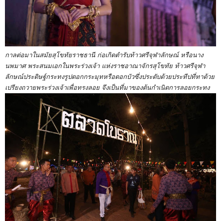
กาลต่อมาในสมัยสุโขทัยราชธานี ก่อเกิดตำรับท้าวศรีจุฬาลักษณ์ หรือนาง
นพมาศ พระสนมเอกในพระร่วงเจ้า แห่งราชอาณาจักรสุโขทัย ท้าวศรีจุฬา
ลักษณ์ประดิษฐ์กระทงรูปดอกกระมุทหรือดอกบัวซึ่งประดับด้วยประทีปที่ทาด้วย
เปรียงถวายพระร่วงเจ้าเพื่อทรงลอย จึงเป็นที่มาของต้นกำเนิดการลอยกระทง