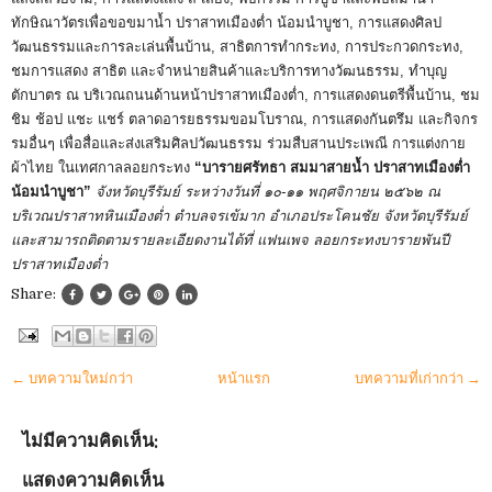
ทักษิณาวัตรเพื่อขอขมาน้ำ ปราสาทเมืองต่ำ น้อมนำบูชา, การแสดงศิลป
วัฒนธรรมและการละเล่นพื้นบ้าน, สาธิตการทำกระทง, การประกวดกระทง,
ชมการแสดง สาธิต และจำหน่ายสินค้าและบริการทางวัฒนธรรม, ทำบุญ
ตักบาตร ณ บริเวณถนนด้านหน้าปราสาทเมืองต่ำ, การแสดงดนตรีพื้นบ้าน, ชม
ชิม ช้อป แชะ แชร์ ตลาดอารยธรรมขอมโบราณ, การแสดงกันตรึม และกิจกร
รมอื่นๆ เพื่อสื่อและส่งเสริมศิลปวัฒนธรรม
ร่วมสืบสานประเพณี การแต่งกาย
ผ้าไทย ในเทศกาลลอยกระทง
“บารายศรัทธา สมมาสายน้ำ ปราสาทเมืองต่ำ
น้อมนำบูชา”
จังหวัดบุรีรัมย์ ระหว่างวันที่ ๑๐-๑๑ พฤศจิกายน ๒๕๖๒ ณ
บริเวณปราสาทหินเมืองต่ำ ตำบลจรเข้มาก อำเภอประโคนชัย จังหวัดบุรีรัมย์
และสามารถติดตามรายละเอียดงานได้ที่ แฟนเพจ ลอยกระทงบารายพันปี
ปราสาทเมืองต่ำ
Share:
← บทความใหม่กว่า
หน้าแรก
บทความที่เก่ากว่า →
ไม่มีความคิดเห็น:
แสดงความคิดเห็น