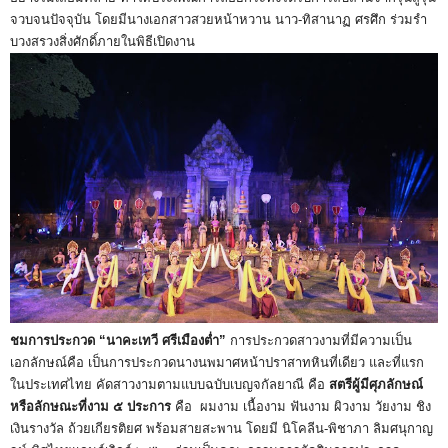
จวบจนปัจจุบัน โดยมีนางเอกสาวสวยหน้าหวาน นาว-ทิสานาฏ ศรศึก ร่วมรำ
บวงสรวงสิ่งศักดิ์ภายในพิธีเปิดงาน
ชมการประกวด “นาคะเทวี ศรีเมืองต่ำ”
การประกวดสาวงามที่มีความเป็น
เอกลักษณ์คือ เป็นการประกวดนางนพมาศหน้าปราสาทหินที่เดียว และที่แรก
ในประเทศไทย คัดสาวงามตามแบบฉบับเบญจกัลยาณี คือ
สตรีผู้มีศุภลักษณ์
หรือลักษณะที่งาม ๕ ประการ
คือ ผมงาม เนื้องาม ฟันงาม ผิวงาม วัยงาม ชิง
เงินรางวัล ถ้วยเกียรติยศ พร้อมสายสะพาน โดยมี นิโคลีน-พิชาภา ลิมศนุกาญ