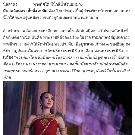
นิลสาคร ทางทิศใต้ มีน้ำสีน้ำเงินอมม่วง
มีนาคล้อมสระน้ำทั้ง ๔ ทิศ
จึงเปรียบประดุจเป็นผู้ธำรงรักษาโบราณสถานแห่ง
นี้ไว้ให้อนุชนรุ่นหลังจวบจนปัจจุบันและตราบนานเท่านาน
สำหรับประเพณีลอยกระทงมีมายาวนานตั้งแต่สมัยอดีตกาล มีประเพณีหนึ่งที่
ถือเป็นต้นกำเนิด นั่นคือ พระราชพิธีจองเปรียง ในราชสำนักกษัตริย์ผู้ปกครอง
ทรงมีพระราชดำริให้จัดทำโคมพระประทีป เพื่อบูชาเทพเจ้าทั้ง ๓ ของฮินดู ดัง
ที่ปรากฏชัดเจนในพระราชนิพนธ์พระราชพิธี ๑๒ เดือน ตอนพระราชพิธีจอง
เปรียง
“การที่ยกโคมขึ้นนั้นตามโบราณกล่าวว่ายกขึ้นเพื่อบูชาพระเจ้าทั้งสาม
คือพระอิศวร พระนารายณ์ พระพรหม แต่ครั้นเมื่อพระเจ้าแผ่นดินทรงนับถือ
พระพุทธศาสนาก็กล่าวว่าบูชาพระบรมสารีริกธาตุ พระจุฬามณีในชั้นดาวดึงส์
พิภพ