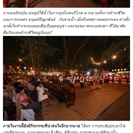
จวบจนปัจจุบัน มนษุย์ใช้น้ำในการอุปโภคบริโภค มากมายทั้งการดำรงชีวิต
และการเกษตร มนุษย์จึงผูกพันธ์ กับสายน้ำ เมื่อถึงเทศกาลลอยกระทง ต่างตั้ง
อกตั้งใจทำกระทงลอยเพื่อเป็นพุทธบูชา และขอขมาพระแม่คงคา ที่ได้อาศัย
ดื่มกินและดำรงชีวิตอยู่นั่นเอง"
ภายในงานนี้ยังมีกิจกรรมที่น่าสนใจอีกมากมาย
ได้แก่ การประดับประดาไฟ
แสงสีสวยงาม, การแสดงแสง สี เสียง, พิธีกรรม การบูชาและพิธีสมาน้ำ