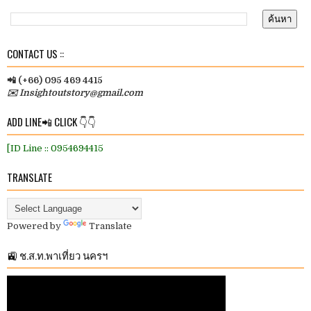
CONTACT US ::
📲 (+66) 095 469 4415
✉️ Insightoutstory@gmail.com
ADD LINE📲 CLICK 👇👇
[ID Line :: 0954694415
TRANSLATE
Powered by
Translate
🚉 ช.ส.ท.พาเที่ยว นครฯ