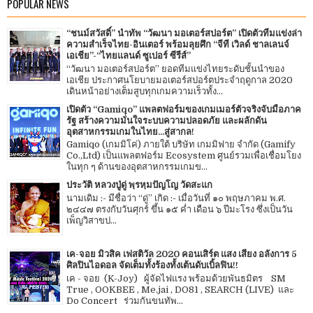
POPULAR NEWS
“ชนม์สวัสดิ์” นำทัพ “วัฒนา มอเตอร์สปอร์ต” เปิดตัวทีมแข่งล่า
ความสำเร็จไทย-อินเตอร์ พร้อมลุยศึก “จีที เวิลด์ ชาลเลนจ์
เอเชีย”-“ไทยแลนด์ ซูเปอร์ ซีรีส์”
“วัฒนา มอเตอร์สปอร์ต” ยอดทีมแข่งไทยระดับชั้นนำของ
เอเชีย ประกาศนโยบายมอเตอร์สปอร์ตประจำฤดูกาล 2020
เดินหน้าอย่างเต็มสูบทุกเกมความเร็วทั้ง...
เปิดตัว “Gamiqo” แพลตฟอร์มของเกมเมอร์ตัวจริงจับมือภาค
รัฐ สร้างความมั่นใจระบบความปลอดภัย และผลักดัน
อุตสาหกรรมเกมในไทย...สู่สากล!
Gamiqo (เกมมิโค่) ภายใต้ บริษัท เกมมิฟาย จำกัด (Gamify
Co.,Ltd) เป็นแพลตฟอร์ม Ecosystem ศูนย์รวมเพื่อเชื่อมโยง
ในทุก ๆ ด้านของอุตสาหกรรมเกมข...
ประวัติ หลวงปู่ดู่ พฺรหฺมปัญโญ วัดสะแก
นามเดิม :- มีชื่อว่า “ดู่” เกิด :- เมื่อวันที่ ๑๐ พฤษภาคม พ.ศ.
๒๔๔๗ ตรงกับวันศุกร์ ขึ้น ๑๕ ค่ำ เดือน ๖ ปีมะโรง ซึ่งเป็นวัน
เพ็ญวิสาขป...
เค-จอย มิวสิค เฟสติวัล 2020 คอนเสิร์ต แสง เสียง อลังการ 5
ศิลปินไอดอล จัดเต็มทั้งร้องทั้งเต้นดับเบิ้ลฟิน!!
เค - จอย (K-Joy) ผู้จัดไฟแรง พร้อมด้วยพันธมิตร SM
True , OOKBEE , Me.jai , DO81 , SEARCH (LIVE) และ
Do Concert ร่วมกันขนทัพ...