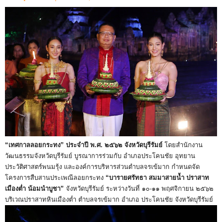
“เทศกาลลอยกระทง” ประจำปี พ.ศ. ๒๕๖๒ จังหวัดบุรีรัมย์
โดยสำนักงาน
วัฒนธรรมจังหวัดบุรีรัมย์ บูรณาการร่วมกับ อำเภอประโคนชัย อุทยาน
ประวัติศาสตร์พนมรุ้ง และองค์การบริหารส่วนตำบลจรเข้มาก กำหนดจัด
โครงการสืบสานประเพณีลอยกระทง
“บารายศรัทธา สมมาสายน้ำ ปราสาท
เมืองต่ำ น้อมนำบูชา”
จังหวัดบุรีรัมย์ ระหว่างวันที่ ๑๐-๑๑ พฤศจิกายน ๒๕๖๒
บริเวณปราสาทหินเมืองต่ำ ตำบลจรเข้มาก อำเภอ ประโคนชัย จังหวัดบุรีรัมย์