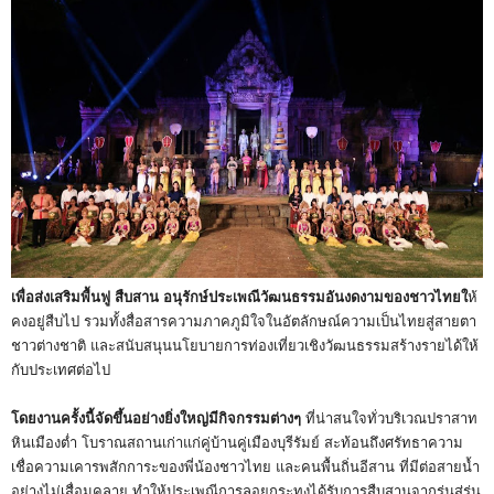
เพื่อส่งเสริมพื้นฟู สืบสาน อนุรักษ์ประเพณีวัฒนธรรมอันงดงามของชาวไทยใ
ห้
คงอยู่สืบไป รวมทั้งสื่อสารความภาคภูมิใจในอัตลักษณ์ความเป็นไทยสู่สายตา
ชาวต่างชาติ และสนับสนุนนโยบายการท่องเที่ยวเชิงวัฒนธรรมสร้างรายได้ให้
กับประเทศต่อไป
โดยงานครั้งนี้จัดขึ้นอย่างยิ่งใหญ่มีกิจกรรมต่างๆ
ที่น่าสนใจทั่วบริเวณปราสาท
หินเมืองต่ำ โบราณสถานเก่าแก่คู่บ้านคู่เมืองบุรีรัมย์ สะท้อนถึงศรัทธาความ
เชื่อความเคารพสักการะของพี่น้องชาวไทย และคนพื้นถิ่นอีสาน ที่มีต่อสายน้ำ
อย่างไม่เสื่อมคลาย ทำให้ประเพณีการลอยกระทงได้รับการสืบสานจากรุ่นสู่รุ่น