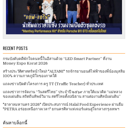
RECENT POSTS
กรมบังคับคดีพักใจคนหนี้ในอีสานด้วย “LED Smart Partner” ที่งาน
Money Expo Korat 2026
สร้างประวัติศาสตร์หน้าใหม่! "ALTANI" รถจักรยานยนต์ไฟฟ้าของพี่น้องมุสลิม
100% ความภาคภูมิใจของภาคใต้
แถลงข่าวเปิดตัวโครงการ ครู TT (Traffic Teacher) ทั่วประเทศ​
แถลงข่าวการจัดงาน “วันสตรีไทย” ประจําปี ๒๕๖๙ ภายใต้แนวคิด “แม่หลวง
ของแผ่นดิน สถิตถิ่นทิพย์วิมาน สตรีไทยตั้งปณิธาน สานต่องานศิลป์แผ่นดิน”
"ฮาลาลมหานคร 2026" เปิดประสบการณ์ Halal Food Experience ผ่านธีม
"PETRA อร่อยเหนือกาลเวลา" ยกนครศิลาแห่งจอร์แดนสู่ใจกลางกรุงเทพฯ
ค้นหาบล็อกนี้