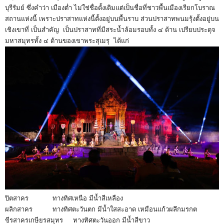
บุรีรัมย์ ซึ่งคำว่า เมืองต่ำ ไม่ใช่ชื่อดั้งเดิมแต่เป็นชื่อที่ชาวพื้นเมืองเรียกโบราณ
สถานแห่งนี้ เพราะปราสาทแห่งนี้ตั้งอยู่บนพื้นราบ ส่วนปราสาทพนมรุ้งตั้งอยู่บน
เชิงเขาที่ เป็นสำคัญ เป็นปราสาทที่มีสระน้ำล้อมรอบทั้ง ๔ ด้าน เปรียบประดุจ
มหาสมุทรทั้ง ๔ ด้านของเขาพระสุเมรุ ได้แก่
ปิตสาคร ทางทิศเหนือ มีน้ำสีเหลือง
ผลิกสาคร ทางทิศตะวันตก มีน้ำใสสะอาด เหมือนแก้วผลึกมรกต
ขีรสาครเกษียรสมุทร ทางทิศตะวันออก มีน้ำสีขาว