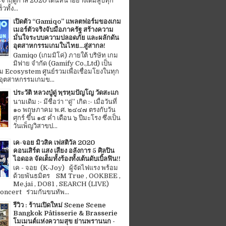
จำฤดูกาล 2020 เดินหน้าอย่างเต็มสูบทุก
ทั้ง...
เปิดตัว “Gamiqo” แพลตฟอร์มของเกม
เมอร์ตัวจริงจับมือภาครัฐ สร้างความ
มั่นใจระบบความปลอดภัย และผลักดัน
อุตสาหกรรมเกมในไทย...สู่สากล!
Gamiqo (เกมมิโค่) ภายใต้ บริษัท เกม
มิฟาย จำกัด (Gamify Co.,Ltd) เป็น
 Ecosystem ศูนย์รวมเพื่อเชื่อมโยงในทุก
อุตสาหกรรมเกมข...
ประวัติ หลวงปู่ดู่ พฺรหฺมปัญโญ วัดสะแก
นามเดิม :- มีชื่อว่า “ดู่” เกิด :- เมื่อวันที่
๑๐ พฤษภาคม พ.ศ. ๒๔๔๗ ตรงกับวัน
ศุกร์ ขึ้น ๑๕ ค่ำ เดือน ๖ ปีมะโรง ซึ่งเป็น
วันเพ็ญวิสาขป...
เค-จอย มิวสิค เฟสติวัล 2020
คอนเสิร์ต แสง เสียง อลังการ 5 ศิลปิน
ไอดอล จัดเต็มทั้งร้องทั้งเต้นดับเบิ้ลฟิน!!
เค - จอย (K-Joy) ผู้จัดไฟแรง พร้อม
ด้วยพันธมิตร SM True , OOKBEE ,
Me.jai , DO81 , SEARCH (LIVE)
ncert ร่วมกันขนทัพ...
รีวิว : ร้านเปิดใหม่ Scene Scene
Bangkok Pâtisserie & Brasserie
โมเมนต์แห่งความสุข ย่านพรานนก -