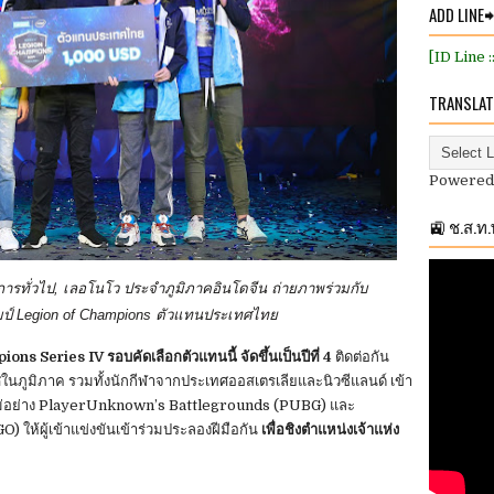
ADD LINE
[ID Line 
TRANSLAT
Powered
🚉 ช.ส.ท
ดการทั่วไป
,
เลอโนโว ประจำภูมิภาคอินโดจีน ถ่ายภาพร่วมกับ
ป์
Legion of Champions
ตัวแทนประเทศไทย
ns Series IV รอบคัดเลือกตัวแทนนี้ จัดขึ้นเป็นปีที่ 4
ติดต่อกัน
ทศในภูมิภาค รวมทั้งนักกีฬาจากประเทศออสเตรเลียและนิวซีแลนด์ เข้า
มใหม่อย่าง PlayerUnknown’s Battlegrounds (PUBG) และ
 ให้ผู้เข้าแข่งขันเข้าร่วมประลองฝีมือกัน
เพื่อชิงตำแหน่งเจ้าแห่ง