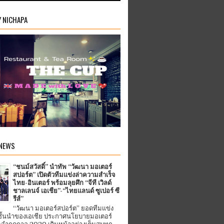
Y NICHAPA
 NEWS
“ชนม์สวัสดิ์” นำทัพ “วัฒนา มอเตอร์
สปอร์ต” เปิดตัวทีมแข่งล่าความสำเร็จ
ไทย-อินเตอร์ พร้อมลุยศึก “จีที เวิลด์
ชาลเลนจ์ เอเชีย”-“ไทยแลนด์ ซูเปอร์ ซี
รีส์”
“วัฒนา มอเตอร์สปอร์ต” ยอดทีมแข่ง
ชั้นนำของเอเชีย ประกาศนโยบายมอเตอร์