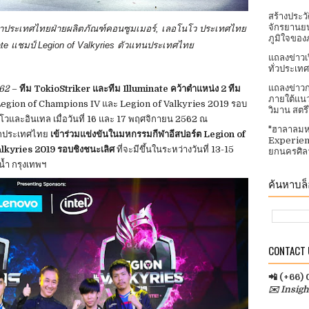
สร้างประว
จักรยานยน
จำประเทศไทยฝ่ายผลิตภัณฑ์คอนซูมเมอร์
,
เลอโนโว ประเทศไทย
ภูมิใจของ
ate
แชมป์
Legion of Valkyries
ตัวแทนประเทศไทย
แถลงข่าวเ
ทั่วประเทศ​
แถลงข่าวก
562
–
ทีม TokioStriker และทีม Illuminate คว้าตำแหน่ง 2 ทีม
ภายใต้แนว
Legion of Champions IV และ Legion of Valkyries 2019 รอบ
วิมาน สตร
โวและอินเทล เมื่อวันที่ 16 และ 17 พฤศจิกายน 2562 ณ
"ฮาลาลมห
จากประเทศไทย
เข้าร่วมแข่งขันในมหกรรมกีฬาอีสปอร์ต Legion of
Experien
lkyries 2019 รอบชิงชนะเลิศ
ที่จะมีขึ้นในระหว่างวันที่ 13-15
ยกนครศิลา
น้ำ กรุงเทพฯ
ค้นหาบล็อ
CONTACT U
📲 (+66)
✉️ Insig