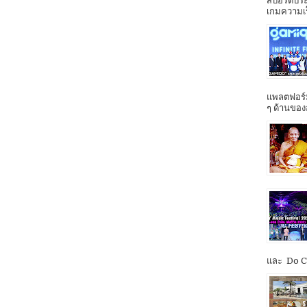
สปอร์ตประ
เกมความเร็ว
แพลตฟอร์ม
ๆ ด้านของ
และ Do Co