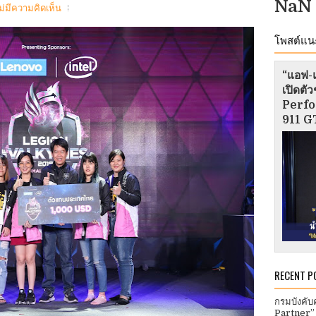
NaN
ม่มีความคิดเห็น
โพสต์แน
“แอฟ-แ
เปิดต
Perfo
911 GT
RECENT P
กรมบังคับ
Partner”