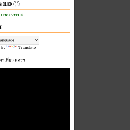
 CLICK 👇👇
:: 0954694415
E
 by
Translate
.พาเที่ยว นครฯ