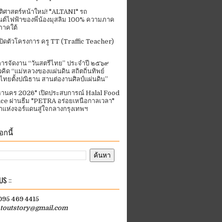
ัติศาสตร์หน้าใหม่! "ALTANI" รถ
ต์ไฟฟ้าของพี่น้องมุสลิม 100% ความภาค
ภาคใต้
ปิดตัวโครงการ ครู TT (Traffic Teacher)
ารจัดงาน “วันสตรีไทย” ประจําปี ๒๕๖๙
คิด “แม่หลวงของแผ่นดิน สถิตถิ่นทิพย์
ีไทยตั้งปณิธาน สานต่องานศิลป์แผ่นดิน”
านคร 2026" เปิดประสบการณ์ Halal Food
ce ผ่านธีม "PETRA อร่อยเหนือกาลเวลา"
แห่งจอร์แดนสู่ใจกลางกรุงเทพฯ
กนี้
S ::
 095 469 4415
htoutstory@gmail.com