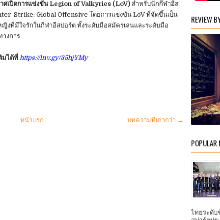
ะกาศเปิดการแข่งขัน Legion of Valkyries (LoV)
สำหรับนักกีฬาอีส
nter-Strike: Global Offensive โดยการแข่งขัน LoV ที่จัดขึ้นเป็น
REVIEW B
ู้หญิงที่มีใจรักในกีฬาอีสปอร์ต ทั้งระดับมือสมัครเล่นและระดับมือ
นทางการ
ิมได้ที่
https://lnv.gy/35hjYMy
หน้าแรก
บทความที่เก่ากว่า →
POPULAR
ไทยระดับ