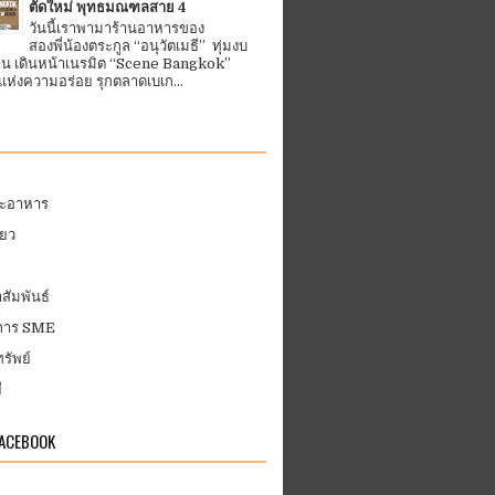
ตัดใหม่ พุทธมณฑลสาย 4
วันนี้เราพามาร้านอาหารของ
สองพี่น้องตระกูล “อนุวัตเมธี” ทุ่มงบ
้าน เดินหน้าเนรมิต “Scene Bangkok”
ห่งความอร่อย รุกตลาดเบเก...
ละอาหาร
่ยว
สัมพันธ์
บการ SME
รัพย์
ี
FACEBOOK