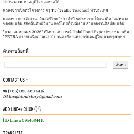
100% ความภาคภูมิใจของภาคใต้
แถลงข่าวเปิดตัวโครงการ ครู TT (Traffic Teacher) ทั่วประเทศ​
แถลงข่าวการจัดงาน “วันสตรีไทย” ประจําปี ๒๕๖๙ ภายใต้แนวคิด “แม่หลวง
ของแผ่นดิน สถิตถิ่นทิพย์วิมาน สตรีไทยตั้งปณิธาน สานต่องานศิลป์แผ่นดิน”
"ฮาลาลมหานคร 2026" เปิดประสบการณ์ Halal Food Experience ผ่านธีม
"PETRA อร่อยเหนือกาลเวลา" ยกนครศิลาแห่งจอร์แดนสู่ใจกลางกรุงเทพฯ
ค้นหาบล็อกนี้
CONTACT US ::
📲 (+66) 095 469 4415
✉️ Insightoutstory@gmail.com
ADD LINE📲 CLICK 👇👇
[ID Line :: 0954694415
TRANSLATE