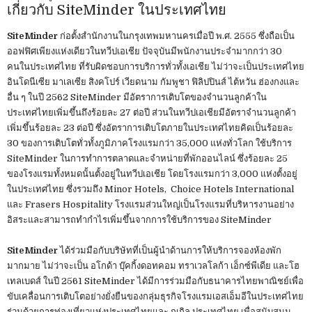
เกี่ยวกับ SiteMinder ในประเทศไทย
SiteMinder
ก่อตั้งสำนักงานในกรุงเทพมหานครเมื่อปี พ.ศ. 2555 ซึ่งถือเป็น
ออฟฟิศเพียงแห่งเดียวในทวีปเอเชีย ปัจจุบันมีพนักงานประจำมากกว่า 30
คนในประเทศไทย ที่รับผิดชอบการบริการทั่วทั้งเอเชีย ไม่ว่าจะเป็นประเทศไทย
อินโดนีเซีย มาเลเซีย สิงคโปร์ เวียดนาม กัมพูชา ฟิลิปปินส์ ไต้หวัน ฮ่องกงและ
อื่น ๆ ในปี 2562 SiteMinder มีอัตราการเติบโตของจำนวนลูกค้าใน
ประเทศไทยเพิ่มขึ้นถึงร้อยละ 27 ต่อปี ส่วนในทวีปเอเชียมีอัตราจำนวนลูกค้า
เพิ่มขึ้นร้อยละ 23 ต่อปี ซึ่งอัตราการเติบโตภายในประเทศไทยคิดเป็นร้อยละ
30 ของการเติบโตทั่วทั้งภูมิภาคโรงแรมกว่า 35,000 แห่งทั่วโลก ใช้บริการ
SiteMinder ในการทำการตลาดและจำหน่ายที่พักออนไลน์ ซึ่งร้อยละ 25
ของโรงแรมทั้งหมดนั้นตั้งอยู่ในทวีปเอเชีย โดยโรงแรมกว่า 3,000 แห่งตั้งอยู่
ในประเทศไทย ซึ่งรวมถึง Minor Hotels, Choice Hotels International
และ Frasers Hospitality โรงแรมส่วนใหญ่เป็นโรงแรมที่บริหารงานอย่าง
อิสระและสามารถทำกำไรเพิ่มขึ้นจากการใช้บริการของ SiteMinder
SiteMinder
ได้ร่วมมือกับบริษัทที่เป็นผู้นำด้านการให้บริการจองห้องพัก
มากมาย ไม่ว่าจะเป็น อโกด้า บุ๊คกิ้งดอทคอม ทราเวลโลก้า เอ็กซ์พีเดีย และโฮ
เทลเบดส์ ในปี 2561 SiteMinder ได้มีการร่วมมือกับธนาคารไทยพาณิชย์เพื่อ
ขับเคลื่อนการเติบโตอย่างยั่งยืนของกลุ่มธุรกิจโรงแรมเอสเอ็มอีในประเทศไทย
ร่วมด้วยการท่องเที่ยวแห่งประเทศไทยและ กูเกิล ประเทศไทย เพื่อสนับสนุน