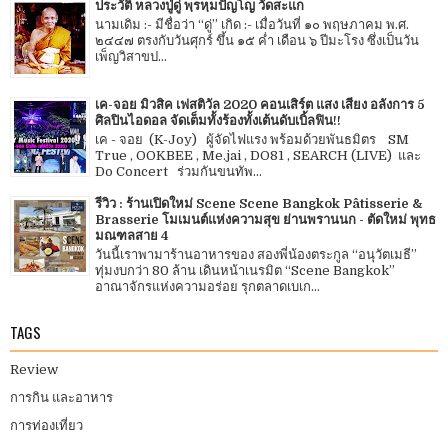
ประวัติ หลวงปู่ดู่ พฺรหฺมปัญโญ วัดสะแก
นามเดิม :- มีชื่อว่า “ดู่” เกิด :- เมื่อวันที่ ๑๐ พฤษภาคม พ.ศ.
๒๔๔๗ ตรงกับวันศุกร์ ขึ้น ๑๕ ค่ำ เดือน ๖ ปีมะโรง ซึ่งเป็นวัน
เพ็ญวิสาขป...
เค-จอย มิวสิค เฟสติวัล 2020 คอนเสิร์ต แสง เสียง อลังการ 5
ศิลปินไอดอล จัดเต็มทั้งร้องทั้งเต้นดับเบิ้ลฟิน!!
เค - จอย (K-Joy) ผู้จัดไฟแรง พร้อมด้วยพันธมิตร SM
True , OOKBEE , Me.jai , DO81 , SEARCH (LIVE) และ
Do Concert ร่วมกันขนทัพ...
รีวิว : ร้านเปิดใหม่ Scene Scene Bangkok Pâtisserie &
Brasserie โมเมนต์แห่งความสุข ย่านพรานนก - ตัดใหม่ พุทธ
มณฑลสาย 4
วันนี้เราพามาร้านอาหารของ สองพี่น้องตระกูล “อนุวัตเมธี”
ทุ่มงบกว่า 80 ล้าน เดินหน้าเนรมิต “Scene Bangkok”
อาณาจักรแห่งความอร่อย รุกตลาดเบเก...
TAGS
Review
การกิน และอาหาร
การท่องเที่ยว