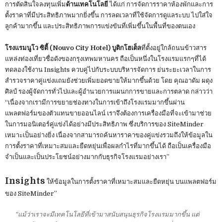
การตัดสินใจลงทุนเพิ่ม
ด้านเทคโนโลยี
ได้แก่ การจัดการราคาห้องพักและการ
ตั้งราคาที่มีประสิทธิภาพมากยิ่งขึ้น การลดเวลาที่ใช้จัดการดูแลระบบ ไปใส่ใจ
ลูกค้ามากขึ้น และประสิทธิภาพการแข่งขันที่เพิ่มขึ้นในพื้นที่ของตนเอง
โรงแรมนูโว ซิตี้ (Nouvo City Hotel) บูติกโฮเต็ล
ที่ตั้งอยู่ใกล้ถนนข้าวสาร
แหล่งท่องเที่ยวชื่อดังของกรุงเทพมหานคร ถือเป็นหนึ่งในโรงแรมแรกๆที่ได้
ทดลองใช้งาน Insights ควบคู่ไปกับระบบบริหารจัดการ ย่นระยะเวลาในการ
สำรวจราคาคู่แข่งแถมยังช่วยเพิ่มยอดขายให้มากขึ้นด้วย โดย คุณอาดัม ผดุง
ศิลป์ รองผู้จัดการทั่วไปและผู้อำนวยการแผนกการขายและการตลาด กล่าวว่า
“เนื่องจากเรามีการขยายช่องทางในการเข้าถึงโรงแรมมากขึ้นผ่าน
แพลตฟอร์มของตัวแทนขายออนไลน์ เราจึงต้องการเครื่องมือที่จะเข้ามาช่วย
ในการมอนิเตอร์คู่แข่งได้อย่างมีประสิทธิภาพ ซึ่งบริการของ SiteMinder
เหมาะเป็นอย่างยิ่ง เนื่องจากสามารถค้นหาราคาของคู่แข่งรวมถึงให้ข้อมูลใน
การตั้งราคาที่เหมาะสมและยืดหยุ่นเพื่อผลกำไรที่มากขึ้นได้ ถือเป็นเครื่องมือ
จำเป็นและเป็นประโยชน์อย่างมากกับธุรกิจโรงแรมอย่างเรา”
Insights
ให้ข้อมูลในการตั้งราคาที่เหมาะสมและยืดหยุ่น บนแพลตฟอร์ม
ของ SiteMinder”
“แม้ว่าเราจะมีเทคโนโลยีที่เข้ามาสนับสนุนธุรกิจโรงแรมมากขึ้น แต่