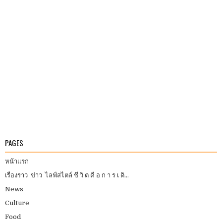
PAGES
หน้าแรก
เรื่องราว ข่าว ไลฟ์สไตล์ ชี วิ ต คื อ ก า ร เ ดิ...
News
Culture
Food