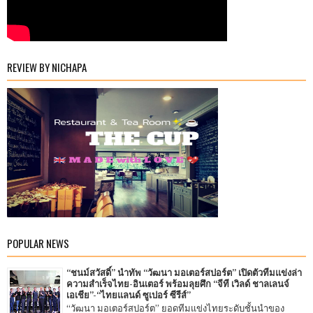
REVIEW BY NICHAPA
POPULAR NEWS
“ชนม์สวัสดิ์” นำทัพ “วัฒนา มอเตอร์สปอร์ต” เปิดตัวทีมแข่งล่า
ความสำเร็จไทย-อินเตอร์ พร้อมลุยศึก “จีที เวิลด์ ชาลเลนจ์
เอเชีย”-“ไทยแลนด์ ซูเปอร์ ซีรีส์”
“วัฒนา มอเตอร์สปอร์ต” ยอดทีมแข่งไทยระดับชั้นนำของ