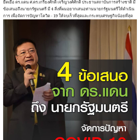
ยืดเยื้อ ดร.แดน ศ.ดร.เกรียงศักดิ์ เจริญวงศ์ศักดิ์ ประธานสถาบันการสร้างชาติ มี
ข้อเสนอถึงนายกรัฐมนตรี มี 4 สิ่งที่ผมอยากเสนอท่านนายกรัฐมนตรีให้ดำเนิน
การ เพื่อจัดการปัญหาโควิด - 19 ให้จบเร็วที่สุดและกระทบเศรษฐกิจน้อยที่สุด