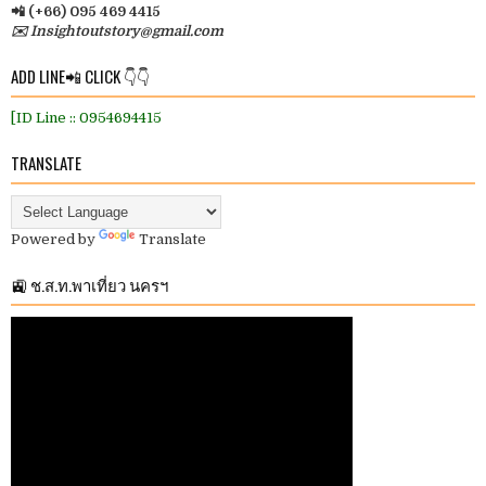
📲 (+66) 095 469 4415
✉️ Insightoutstory@gmail.com
ADD LINE📲 CLICK 👇👇
[ID Line :: 0954694415
TRANSLATE
Powered by
Translate
🚉 ช.ส.ท.พาเที่ยว นครฯ