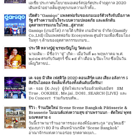
เอเชีย ประกาศนโยบายมอเตอร์สปอร์ตประจำฤดูกาล 2020
เดินหน้าอย่างเต็มสูบทุกเกมความเร็วทั้ง...
เปิดตัว “Gamiqo” แพลตฟอร์มของเกมเมอร์ตัวจริงจับมือภาค
รัฐ สร้างความมั่นใจระบบความปลอดภัย และผลักดัน
อุตสาหกรรมเกมในไทย...สู่สากล!
Gamiqo (เกมมิโค่) ภายใต้ บริษัท เกมมิฟาย จำกัด (Gamify
Co.,Ltd) เป็นแพลตฟอร์ม Ecosystem ศูนย์รวมเพื่อเชื่อมโยง
ในทุก ๆ ด้านของอุตสาหกรรมเกมข...
ประวัติ หลวงปู่ดู่ พฺรหฺมปัญโญ วัดสะแก
นามเดิม :- มีชื่อว่า “ดู่” เกิด :- เมื่อวันที่ ๑๐ พฤษภาคม พ.ศ.
๒๔๔๗ ตรงกับวันศุกร์ ขึ้น ๑๕ ค่ำ เดือน ๖ ปีมะโรง ซึ่งเป็นวัน
เพ็ญวิสาขป...
เค-จอย มิวสิค เฟสติวัล 2020 คอนเสิร์ต แสง เสียง อลังการ 5
ศิลปินไอดอล จัดเต็มทั้งร้องทั้งเต้นดับเบิ้ลฟิน!!
เค - จอย (K-Joy) ผู้จัดไฟแรง พร้อมด้วยพันธมิตร SM
True , OOKBEE , Me.jai , DO81 , SEARCH (LIVE) และ
Do Concert ร่วมกันขนทัพ...
รีวิว : ร้านเปิดใหม่ Scene Scene Bangkok Pâtisserie &
Brasserie โมเมนต์แห่งความสุข ย่านพรานนก - ตัดใหม่ พุทธ
มณฑลสาย 4
วันนี้เราพามาร้านอาหารของ สองพี่น้องตระกูล “อนุวัตเมธี”
ทุ่มงบกว่า 80 ล้าน เดินหน้าเนรมิต “Scene Bangkok”
อาณาจักรแห่งความอร่อย รุกตลาดเบเก...