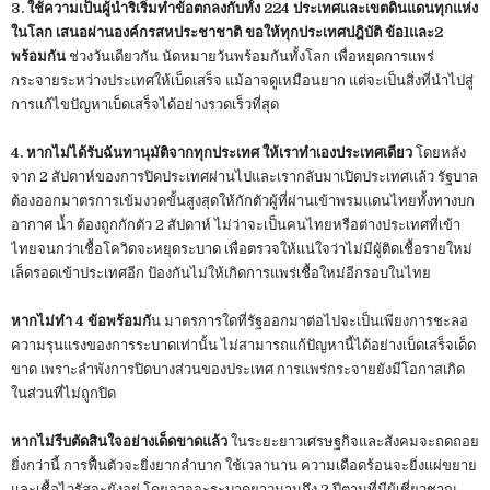
3. ใช้ความเป็นผู้นำริเริ่มทำข้อตกลงกับทั้ง 224 ประเทศและเขตดินแดนทุกแห่ง
ในโลก เสนอผ่านองค์กรสหประชาชาติ ขอให้ทุกประเทศปฎิบัติ ข้อ1และ2
พร้อมกัน
ช่วงวันเดียวกัน นัดหมายวันพร้อมกันทั้งโลก เพื่อหยุดการแพร่
กระจายระหว่างประเทศให้เบ็ดเสร็จ แม้อาจดูเหมือนยาก แต่จะเป็นสิ่งที่นำไปสู่
การแก้ไขปัญหาเบ็ดเสร็จได้อย่างรวดเร็วที่สุด
4. หากไม่ได้รับฉันทานุมัติจากทุกประเทศ ให้เราทำเองประเทศเดียว
โดยหลัง
จาก 2 สัปดาห์ของการปิดประเทศผ่านไปและเรากลับมาเปิดประเทศแล้ว รัฐบาล
ต้องออกมาตรการเข้มงวดขั้นสูงสุดให้กักตัวผู้ที่ผ่านเข้าพรมแดนไทยทั้งทางบก
อากาศ น้ำ ต้องถูกกักตัว 2 สัปดาห์ ไม่ว่าจะเป็นคนไทยหรือต่างประเทศที่เข้า
ไทยจนกว่าเชื้อโควิดจะหยุดระบาด เพื่อตรวจให้แน่ใจว่าไม่มีผู้ติดเชื้อรายใหม่
เล็ดรอดเข้าประเทศอีก ป้องกันไม่ให้เกิดการแพร่เชื้อใหม่อีกรอบในไทย
หากไม่ทำ 4 ข้อพร้อมกั
น มาตรการใดที่รัฐออกมาต่อไปจะเป็นเพียงการชะลอ
ความรุนแรงของการระบาดเท่านั้น ไม่สามารถแก้ปัญหานี้ได้อย่างเบ็ดเสร็จเด็ด
ขาด เพราะลำพังการปิดบางส่วนของประเทศ การแพร่กระจายยังมีโอกาสเกิด
ในส่วนที่ไม่ถูกปิด
หากไม่รีบตัดสินใจอย่างเด็ดขาดแล้ว
ในระยะยาวเศรษฐกิจและสังคมจะถดถอย
ยิ่งกว่านี้ การฟื้นตัวจะยิ่งยากลำบาก ใช้เวลานาน ความเดือดร้อนจะยิ่งแผ่ขยาย
และเชื้อไวรัสจะยังอยู่ โดยอาจจะระบาดยาวนานถึง 2 ปีตามที่มีผู้เชี่ยวชาญ