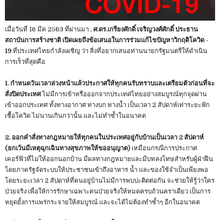
เมื่อวันที่ 16 มีค 2563 ที่ผ่านมา ,
ศ.ดร.เกรียงศักดิ์ เจริญวงศ์ศักดิ์ ประธาน
สถาบันการสร้างชาติ เปิดเผยถึงข้อเสนอในการร่วมแก้ไขปัญหาวิกฤติโควิด -
19
ที่ประเทศไทยกำลังเผชิญ ว่า สิ่งที่อยากเสนอท่านนายกรัฐมนตรีให้ดำเนิน
การเร็วที่สุดคือ
1. กำหนดวันเวลาล่วงหน้าแล้วประกาศให้ทุกคนรับทราบและเตรียมตัวก่อนที่จะ
สั่งปิดประเทศ
ไม่มีการเข้าหรือออกจากประเทศไทยอย่างสมบูรณ์ทุกจุดผ่าน
เข้าออกประเทศ ทั้งทางอากาศ ทางบก ทางน้ำ เป็นเวลา 2 สัปดาห์เท่าระยะฟัก
เชื้อโควิด ไม่นานเกินกว่านั้น และไม่ทำซ้ำในอนาคต
2. ออกคำสั่งทางกฎหมายให้ทุกคนในประเทศอยู่กับบ้านเป็นเวลา 2 สัปดาห์
(ยกเว้นมีเหตุฉุกเฉินทางสุขภาพให้ขออนุญาต)
เหมือนกรณีการประกาศ
เคอร์ฟิวที่ไม่ให้ออกนอกบ้าน มีผลทางกฎหมายและมีบทลงโทษสำหรับผู้ฝ่าฝืน
โดยภาครัฐจัดระบบให้ประชาชนเข้าถึงอาหาร น้ำ และของใช้จำเป็นเพียงพอ
โดยระยะเวลา 2 สัปดาห์ที่คนอยู่บ้านไม่มีการพบปะติดต่อกัน จะช่วยให้รู้ว่าใคร
ป่วยจริง เพื่อให้การรักษาเฉพาะคนป่วยจริงให้หมดครบถ้วนคราเดียว เป็นการ
หยุดยั้งการแพร่กระจายให้สมบูรณ์ และจะได้ไม่ต้องทำซ้ำๆ อีกในอนาคต