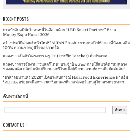
RECENT POSTS
กรมบังคับคดีพักใจคนหนี้ในอีสานด้วย “LED Smart Partner” ที่งาน
Money Expo Korat 2026
สร้างประวัติศาสตร์หน้าใหม่! "ALTANI" รถจักรยานยนต์ไฟฟ้าของพี่น้องมุสลิม
100% ความภาคภูมิใจของภาคใต้
แถลงข่าวเปิดตัวโครงการ ครู TT (Traffic Teacher) ทั่วประเทศ​
แถลงข่าวการจัดงาน “วันสตรีไทย” ประจําปี ๒๕๖๙ ภายใต้แนวคิด “แม่หลวง
ของแผ่นดิน สถิตถิ่นทิพย์วิมาน สตรีไทยตั้งปณิธาน สานต่องานศิลป์แผ่นดิน”
"ฮาลาลมหานคร 2026" เปิดประสบการณ์ Halal Food Experience ผ่านธีม
"PETRA อร่อยเหนือกาลเวลา" ยกนครศิลาแห่งจอร์แดนสู่ใจกลางกรุงเทพฯ
ค้นหาบล็อกนี้
CONTACT US ::