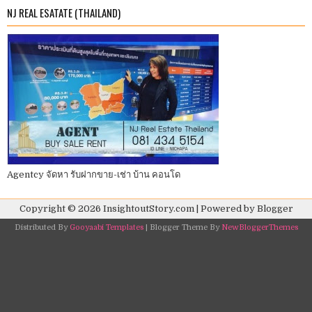
NJ REAL ESATATE (THAILAND)
Agentcy จัดหา รับฝากขาย-เช่า บ้าน คอนโด
Copyright ©
2026
InsightoutStory.com
| Powered by
Blogger
Distributed By
Gooyaabi Templates
| Blogger Theme By
NewBloggerThemes