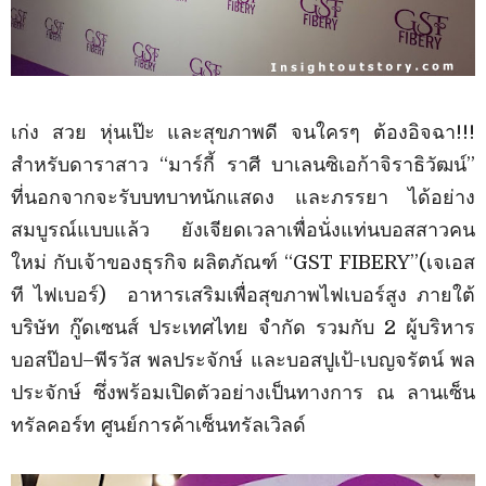
เก่ง สวย หุ่นเป๊ะ และสุขภาพดี จนใครๆ ต้องอิจฉา!!!
สำหรับดาราสาว “มาร์กี้ ราศี บาเลนซิเอก้าจิราธิวัฒน์”
ที่นอกจากจะรับบทบาทนักแสดง และภรรยา ได้อย่าง
สมบูรณ์แบบแล้ว ยังเจียดเวลาเพื่อนั่งแท่นบอสสาวคน
ใหม่ กับเจ้าของธุรกิจ ผลิตภัณฑ์ “GST FIBERY”(เจเอส
ที ไฟเบอร์) อาหารเสริมเพื่อสุขภาพไฟเบอร์สูง ภายใต้
บริษัท กู๊ดเซนส์ ประเทศไทย จำกัด รวมกับ 2 ผู้บริหาร
บอสป๊อป–พีรวัส พลประจักษ์ และบอสปูเป้-เบญจรัตน์ พล
ประจักษ์ ซึ่งพร้อมเปิดตัวอย่างเป็นทางการ ณ ลานเซ็น
ทรัลคอร์ท ศูนย์การค้าเซ็นทรัลเวิลด์