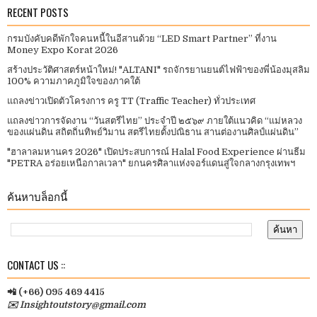
RECENT POSTS
กรมบังคับคดีพักใจคนหนี้ในอีสานด้วย “LED Smart Partner” ที่งาน
Money Expo Korat 2026
สร้างประวัติศาสตร์หน้าใหม่! "ALTANI" รถจักรยานยนต์ไฟฟ้าของพี่น้องมุสลิม
100% ความภาคภูมิใจของภาคใต้
แถลงข่าวเปิดตัวโครงการ ครู TT (Traffic Teacher) ทั่วประเทศ​
แถลงข่าวการจัดงาน “วันสตรีไทย” ประจําปี ๒๕๖๙ ภายใต้แนวคิด “แม่หลวง
ของแผ่นดิน สถิตถิ่นทิพย์วิมาน สตรีไทยตั้งปณิธาน สานต่องานศิลป์แผ่นดิน”
"ฮาลาลมหานคร 2026" เปิดประสบการณ์ Halal Food Experience ผ่านธีม
"PETRA อร่อยเหนือกาลเวลา" ยกนครศิลาแห่งจอร์แดนสู่ใจกลางกรุงเทพฯ
ค้นหาบล็อกนี้
CONTACT US ::
📲 (+66) 095 469 4415
✉️ Insightoutstory@gmail.com