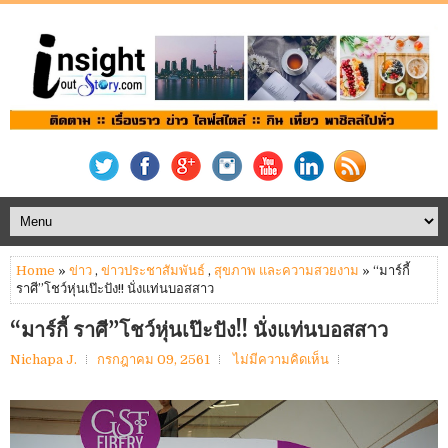
Home
»
ข่าว
,
ข่าวประชาสัมพันธ์
,
สุขภาพ และความสวยงาม
» “มาร์กี้
ราศี”โชว์หุ่นเป๊ะปัง!! นั่งแท่นบอสสาว
“มาร์กี้ ราศี”โชว์หุ่นเป๊ะปัง!! นั่งแท่นบอสสาว
Nichapa J.
กรกฎาคม 09, 2561
ไม่มีความคิดเห็น