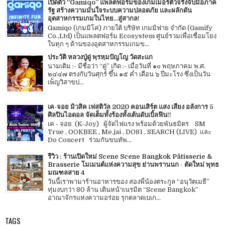
เปิดตัว “Gamiqo” แพลตฟอร์มของเกมเมอร์ตัวจริงจับมือภาค
รัฐ สร้างความมั่นใจระบบความปลอดภัย และผลักดัน
อุตสาหกรรมเกมในไทย...สู่สากล!
Gamiqo (เกมมิโค่) ภายใต้ บริษัท เกมมิฟาย จำกัด (Gamify
Co.,Ltd) เป็นแพลตฟอร์ม Ecosystem ศูนย์รวมเพื่อเชื่อมโยง
ในทุก ๆ ด้านของอุตสาหกรรมเกมข...
ประวัติ หลวงปู่ดู่ พฺรหฺมปัญโญ วัดสะแก
นามเดิม :- มีชื่อว่า “ดู่” เกิด :- เมื่อวันที่ ๑๐ พฤษภาคม พ.ศ.
๒๔๔๗ ตรงกับวันศุกร์ ขึ้น ๑๕ ค่ำ เดือน ๖ ปีมะโรง ซึ่งเป็นวัน
เพ็ญวิสาขป...
เค-จอย มิวสิค เฟสติวัล 2020 คอนเสิร์ต แสง เสียง อลังการ 5
ศิลปินไอดอล จัดเต็มทั้งร้องทั้งเต้นดับเบิ้ลฟิน!!
เค - จอย (K-Joy) ผู้จัดไฟแรง พร้อมด้วยพันธมิตร SM
True , OOKBEE , Me.jai , DO81 , SEARCH (LIVE) และ
Do Concert ร่วมกันขนทัพ...
รีวิว : ร้านเปิดใหม่ Scene Scene Bangkok Pâtisserie &
Brasserie โมเมนต์แห่งความสุข ย่านพรานนก - ตัดใหม่ พุทธ
มณฑลสาย 4
วันนี้เราพามาร้านอาหารของ สองพี่น้องตระกูล “อนุวัตเมธี”
ทุ่มงบกว่า 80 ล้าน เดินหน้าเนรมิต “Scene Bangkok”
อาณาจักรแห่งความอร่อย รุกตลาดเบเก...
TAGS