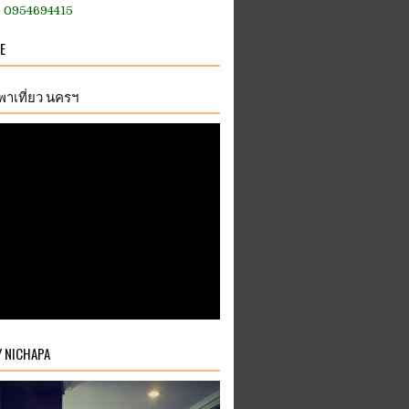
:: 0954694415
E
.พาเที่ยว นครฯ
Y NICHAPA