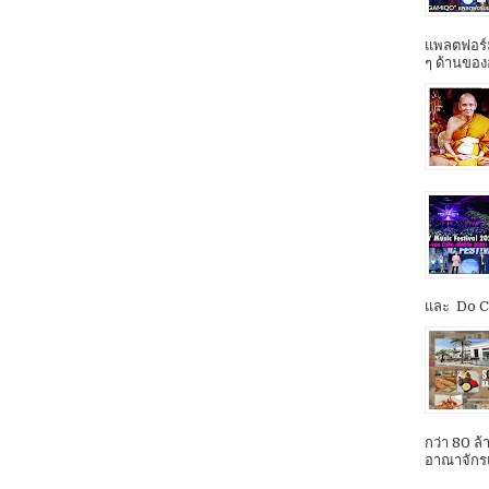
แพลตฟอร์ม
ๆ ด้านของ
และ Do Co
กว่า 80 ล
อาณาจักรแ