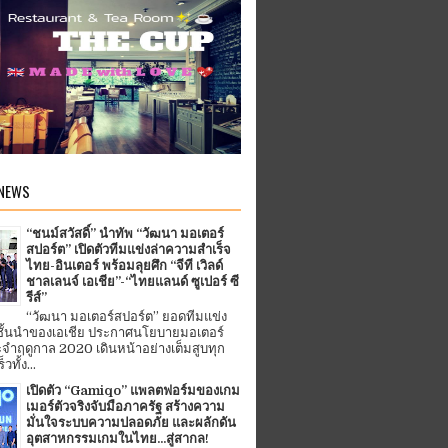
 NEWS
“ชนม์สวัสดิ์” นำทัพ “วัฒนา มอเตอร์
สปอร์ต” เปิดตัวทีมแข่งล่าความสำเร็จ
ไทย-อินเตอร์ พร้อมลุยศึก “จีที เวิลด์
ชาลเลนจ์ เอเชีย”-“ไทยแลนด์ ซูเปอร์ ซี
รีส์”
“วัฒนา มอเตอร์สปอร์ต” ยอดทีมแข่ง
ชั้นนำของเอเชีย ประกาศนโยบายมอเตอร์
จำฤดูกาล 2020 เดินหน้าอย่างเต็มสูบทุก
ทั้ง...
เปิดตัว “Gamiqo” แพลตฟอร์มของเกม
เมอร์ตัวจริงจับมือภาครัฐ สร้างความ
มั่นใจระบบความปลอดภัย และผลักดัน
อุตสาหกรรมเกมในไทย...สู่สากล!