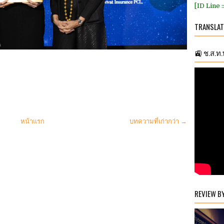
[ID Line 
TRANSLAT
🚉 ช.ส.ท
หน้าแรก
บทความที่เก่ากว่า →
REVIEW B