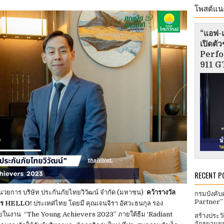
โพสต์แน
“แอฟ-แ
เปิดต
Perfo
911 GT
RECENT P
นวยการ บริษัท ประกันภัยไทยวิวัฒน์ จำกัด (มหาชน)
คว้ารางวัล
กรมบังคับ
Partner”
สาร HELLO!
ประเทศไทย โดยมี คุณเจนจิรา อัศวะธนกุล รอง
ายในงาน “The Young Achievers 2023” ภายใต้ธีม ‘Radiant
สร้างประว
จักรยานยน