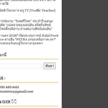
ภาคใต้
ปิดตัวโครงการ ครู TT (Traffic Teacher)
ารจัดงาน “วันสตรีไทย” ประจําปี ๒๕๖๙
คิด “แม่หลวงของแผ่นดิน สถิตถิ่นทิพย์
ีไทยตั้งปณิธาน สานต่องานศิลป์แผ่นดิน”
านคร 2026" เปิดประสบการณ์ Halal Food
ce ผ่านธีม "PETRA อร่อยเหนือกาลเวลา"
แห่งจอร์แดนสู่ใจกลางกรุงเทพฯ
กนี้
S ::
 095 469 4415
htoutstory@gmail.com
 CLICK 👇👇