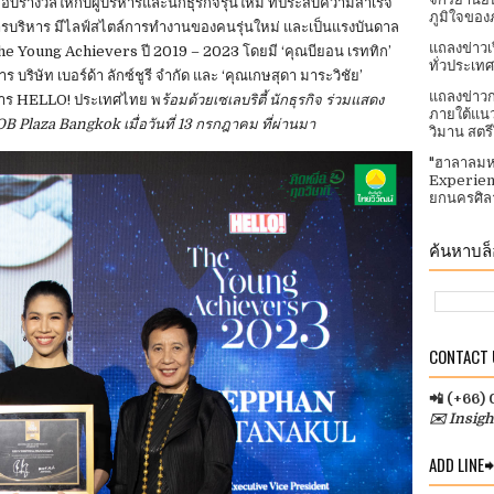
่อมอบรางวัลให้กับผู้บริหารและนักธุรกิจรุ่นใหม่ ที่ประสบความสำเร็จ
ภูมิใจของ
การบริหาร มีไลฟ์สไตล์การทำงานของคนรุ่นใหม่ และเป็นแรงบันดาล
แถลงข่าวเ
 The Young Achievers ปี 2019 – 2023 โดยมี ‘คุณบียอน เรททิก’
ทั่วประเทศ​
 บริษัท เบอร์ด้า ลักซ์ชูรี จำกัด และ ‘คุณเกษสุดา มาระวิชัย’
แถลงข่าวก
สาร HELLO! ประเทศไทย พ
ร้อมด้วยเซเลบริตี้ นักธุรกิจ ร่วมแสดง
ภายใต้แนว
 Plaza Bangkok เมื่อวันที่ 13 กรกฎาคม ที่ผ่านมา
วิมาน สตร
"ฮาลาลมห
Experien
ยกนครศิลา
ค้นหาบล็อ
CONTACT U
📲 (+66)
✉️ Insig
ADD LINE