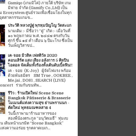
Gamiqo (เกมมิโค่) ภายใต้ บริษัท เกม
มิฟาย จำกัด (Gamify Co.,Ltd) เป็น
 Ecosystem ศูนย์รวมเพื่อเชื่อมโยงในทุก
อุตสาหกรรมเกมข...
ประวัติ หลวงปู่ดู่ พฺรหฺมปัญโญ วัดสะแก
นามเดิม :- มีชื่อว่า “ดู่” เกิด :- เมื่อวันที่
๑๐ พฤษภาคม พ.ศ. ๒๔๔๗ ตรงกับวัน
ศุกร์ ขึ้น ๑๕ ค่ำ เดือน ๖ ปีมะโรง ซึ่งเป็น
วันเพ็ญวิสาขป...
เค-จอย มิวสิค เฟสติวัล 2020
คอนเสิร์ต แสง เสียง อลังการ 5 ศิลปิน
ไอดอล จัดเต็มทั้งร้องทั้งเต้นดับเบิ้ลฟิน!!
เค - จอย (K-Joy) ผู้จัดไฟแรง พร้อม
ด้วยพันธมิตร SM True , OOKBEE ,
Me.jai , DO81 , SEARCH (LIVE)
ncert ร่วมกันขนทัพ...
รีวิว : ร้านเปิดใหม่ Scene Scene
Bangkok Pâtisserie & Brasserie
โมเมนต์แห่งความสุข ย่านพรานนก -
ตัดใหม่ พุทธมณฑลสาย 4
วันนี้เราพามาร้านอาหารของ
สองพี่น้องตระกูล “อนุวัตเมธี” ทุ่มงบ
้าน เดินหน้าเนรมิต “Scene Bangkok”
ห่งความอร่อย รุกตลาดเบเก...