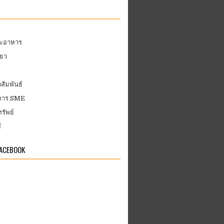
ละอาหาร
่ยว
สัมพันธ์
บการ SME
รัพย์
ี
FACEBOOK