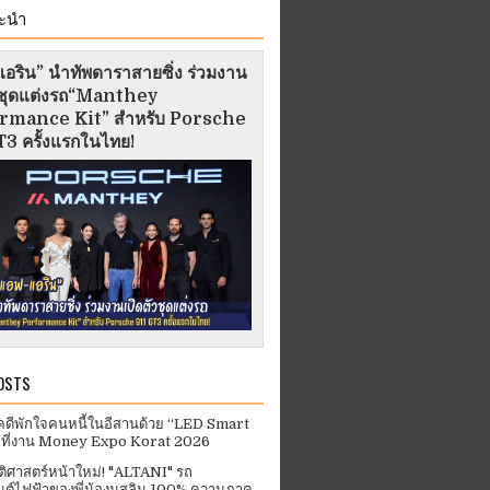
ะนำ
อริน” นำทัพดาราสายซิ่ง ร่วมงาน
ัวชุดแต่งรถ“Manthey
rmance Kit” สำหรับ Porsche
3 ครั้งแรกในไทย!
OSTS
คดีพักใจคนหนี้ในอีสานด้วย “LED Smart
 ที่งาน Money Expo Korat 2026
ัติศาสตร์หน้าใหม่! "ALTANI" รถ
ต์ไฟฟ้าของพี่น้องมุสลิม 100% ความภาค