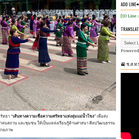
ADD LINE
[ID Line 
TRANSLAT
Powered
🚉 ช.ส.ท
รัทธา
“เส้นทางความเชื่อความศรัทธาแห่งลุ่มแม่น้ำโขง”
เพื่อส่ง
 ศาสนสถาน และชุมชน ให้เป็นแหล่งเรียนรู้ด้านศาสนา ศิลปวัฒนธรรม
ีศักยภาพ