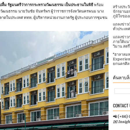
ปลื้ม รัฐมนตรีว่าการกระทรวงวัฒนธรรม เป็นประธานในพิธี
พร้อม
สร้างประว
งวัฒนธรรม นายวันชัย จันทร์พร ผู้ว่าราชการจังหวัดนครพนม นาง
จักรยานยน
ภูมิใจของ
้านตลาดในประเทศ ททท. ผู้บริหารหน่วยงานภาครัฐ ผู้ประกอบการชุมชน
แถลงข่าวเ
ทั่วประเทศ​
แถลงข่าวก
ภายใต้แนว
วิมาน สตร
"ฮาลาลมห
Experien
ยกนครศิลา
ค้นหาบล็อ
CONTACT U
📲 (+66)
✉️ Insig