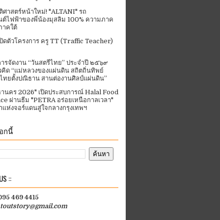
ัติศาสตร์หน้าใหม่! "ALTANI" รถ
ต์ไฟฟ้าของพี่น้องมุสลิม 100% ความภาค
ภาคใต้
ปิดตัวโครงการ ครู TT (Traffic Teacher)
ารจัดงาน “วันสตรีไทย” ประจําปี ๒๕๖๙
คิด “แม่หลวงของแผ่นดิน สถิตถิ่นทิพย์
ีไทยตั้งปณิธาน สานต่องานศิลป์แผ่นดิน”
านคร 2026" เปิดประสบการณ์ Halal Food
ce ผ่านธีม "PETRA อร่อยเหนือกาลเวลา"
แห่งจอร์แดนสู่ใจกลางกรุงเทพฯ
กนี้
S ::
 095 469 4415
htoutstory@gmail.com