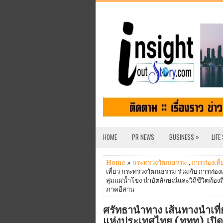
»
HOME
PR NEWS
BUSINESS
LIFE
Home
»
กระทรวงวัฒนธรรม
,
การท่องเที
เที่ยว กระทรวงวัฒนธรรม ร่วมกับ การท่อง
ลุ่มแม่น้ำโขง นำอัตลักษณ์และวิถีชีวิตท้องถ
ภาคอีสาน
ศรัทธานำทาง เส้นทางนำเที่
แห่งประเทศไทย (ททท) เปิดเ