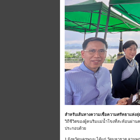
สำหรับเส้นทางความเชื่อความศรัทธาแห่งลุ่ม
วิถีชีวิตของผู้คนริมแม่น้ำโขงที่สะท้อนผ่า
ประกอบด้วย
1.จังหวัดนครพนม ได้แก่ วัดมหาธาตุ ลานพ