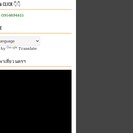
 CLICK 👇👇
:: 0954694415
E
 by
Translate
.พาเที่ยว นครฯ