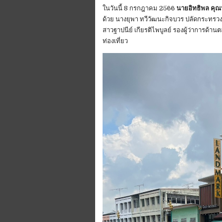
ในวันนี้ 8 กรกฎาคม 2566
นายอิทธิพล คุณ
ด้วย นางยุพา ทวีวัฒนะกิจบวร ปลัดกระทรว
สาวฐาปนีย์ เกียรติไพบูลย์ รองผู้ว่าการด
ท่องเที่ยว