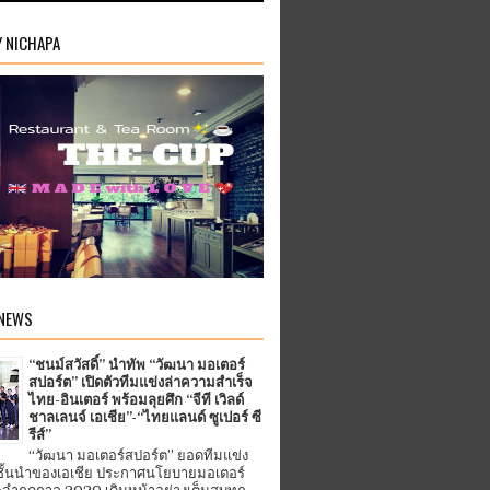
Y NICHAPA
 NEWS
“ชนม์สวัสดิ์” นำทัพ “วัฒนา มอเตอร์
สปอร์ต” เปิดตัวทีมแข่งล่าความสำเร็จ
ไทย-อินเตอร์ พร้อมลุยศึก “จีที เวิลด์
ชาลเลนจ์ เอเชีย”-“ไทยแลนด์ ซูเปอร์ ซี
รีส์”
“วัฒนา มอเตอร์สปอร์ต” ยอดทีมแข่ง
ชั้นนำของเอเชีย ประกาศนโยบายมอเตอร์