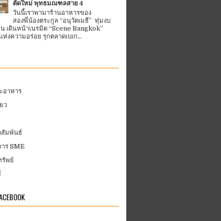
ตัดใหม่ พุทธมณฑลสาย 4
วันนี้เราพามาร้านอาหารของ
สองพี่น้องตระกูล “อนุวัตเมธี” ทุ่มงบ
้าน เดินหน้าเนรมิต “Scene Bangkok”
ห่งความอร่อย รุกตลาดเบเก...
ละอาหาร
่ยว
สัมพันธ์
บการ SME
รัพย์
ี
FACEBOOK