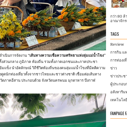
กว่า 80 ล
อาณาจักรแ
TAGS
Review
การกิน แ
ดำเนินการจัดงาน
“เส้นทางความเชื่อความศรัทธาแห่งลุ่มแม่น้ำโขง”
การท่องเที
ั้งส่วนกลาง ภูมิภาค ท้องถิ่น รวมทั้งภาคเอกชนและภาคประชา
แข็ง นำอัตลักษณ์ วิถีชีวิตท้องถิ่นของคนลุ่มแม่น้ำโขงที่มีคติความ
ข่าว
ึงดูดนักท่องเที่ยวทั้งจากชาวไทยและชาวต่างชาติ เชื่อมต่อเส้นทาง
ข่าวประชา
หวัดภาคอีสาน ประกอบด้วย จังหวัดนครพนม มุกดาหาร บึงกาฬ
ผู้ประกอ
อสังหาริมท
เทคโนโลย
FANPAGE 