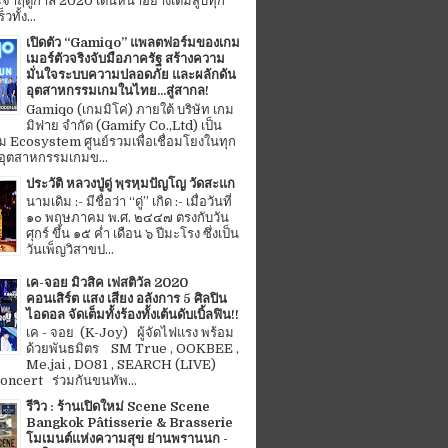
จำฤดูกาล 2020 เดินหน้าอย่างเต็มสูบทุก
ทั้ง...
เปิดตัว “Gamiqo” แพลตฟอร์มของเกม
เมอร์ตัวจริงจับมือภาครัฐ สร้างความ
มั่นใจระบบความปลอดภัย และผลักดัน
อุตสาหกรรมเกมในไทย...สู่สากล!
Gamiqo (เกมมิโค่) ภายใต้ บริษัท เกม
มิฟาย จำกัด (Gamify Co.,Ltd) เป็น
 Ecosystem ศูนย์รวมเพื่อเชื่อมโยงในทุก
อุตสาหกรรมเกมข...
ประวัติ หลวงปู่ดู่ พฺรหฺมปัญโญ วัดสะแก
นามเดิม :- มีชื่อว่า “ดู่” เกิด :- เมื่อวันที่
๑๐ พฤษภาคม พ.ศ. ๒๔๔๗ ตรงกับวัน
ศุกร์ ขึ้น ๑๕ ค่ำ เดือน ๖ ปีมะโรง ซึ่งเป็น
วันเพ็ญวิสาขป...
เค-จอย มิวสิค เฟสติวัล 2020
คอนเสิร์ต แสง เสียง อลังการ 5 ศิลปิน
ไอดอล จัดเต็มทั้งร้องทั้งเต้นดับเบิ้ลฟิน!!
เค - จอย (K-Joy) ผู้จัดไฟแรง พร้อม
ด้วยพันธมิตร SM True , OOKBEE ,
Me.jai , DO81 , SEARCH (LIVE)
ncert ร่วมกันขนทัพ...
รีวิว : ร้านเปิดใหม่ Scene Scene
Bangkok Pâtisserie & Brasserie
โมเมนต์แห่งความสุข ย่านพรานนก -