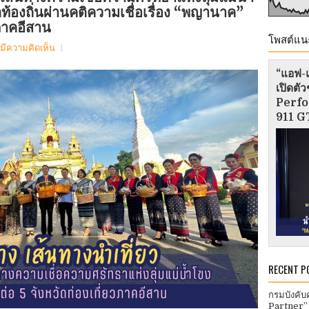
ตท้องถิ่นผ่านคติความเชื่อเรื่อง “พญานาค”
วภาคอีสาน
โพสต์แน
่มีความคิดเห็น
“แอฟ-แ
เปิดต
Perfo
911 GT
RECENT P
กรมบังคับ
Partner”