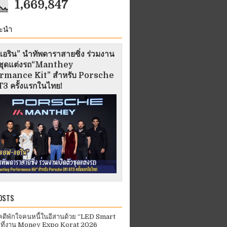
1,669,847
ะนำ
อริน” นำทัพดาราสายซิ่ง ร่วมงาน
ัวชุดแต่งรถ“Manthey
rmance Kit” สำหรับ Porsche
3 ครั้งแรกในไทย!
OSTS
คดีพักใจคนหนี้ในอีสานด้วย “LED Smart
 ที่งาน Money Expo Korat 2026