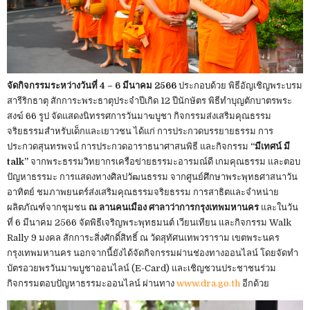
จัดกิจกรรมระหว่างวันที่ 4 – 6 มีนาคม 2566
ประกอบด้วย พิธีอัญเชิญพระบรม
สารีริกธาตุ สักการะพระธาตุประจำปีเกิด 12 ปีนักษัตร พิธีทำบุญตักบาตรพระ
สงฆ์ 66 รูป จัดแสดงนิทรรศการวันมาฆบูชา กิจกรรมส่งเสริมคุณธรรม
จริยธรรมสำหรับเด็กและเยาวชน ได้แก่ การประกวดบรรยายธรรม การ
ประกวดสุนทรพจน์ การประกวดอาราธนาศาสนพิธี และกิจกรรม
“มีเทศน์ มี
talk”
จากพระธรรมวิทยากรเครือข่ายธรรมะอารมณ์ดี เกมคุณธรรม และตอบ
ปัญหาธรรมะ การแสดงทางศิลปวัฒนธรรม จากศูนย์ศึกษาพระพุทธศาสนาวัน
อาทิตย์ ชมภาพยนตร์ส่งเสริมคุณธรรมจริยธรรม การสาธิตและจำหน่าย
ผลิตภัณฑ์จากชุมชน
ณ ลานคนเมือง ศาลาว่าการกรุงเทพมหานคร
และในวัน
ที่ 6 มีนาคม 2566 จัดพิธีเจริญพระพุทธมนต์ เวียนเทียน และกิจกรรม Walk
Rally 9 มงคล สักการะสิ่งศักดิ์สิทธิ์ ณ วัดสุทัศนเทพวราราม เขตพระนคร
กรุงเทพมหานคร นอกจากนี้ยังได้จัดกิจกรรมผ่านช่องทางออนไลน์ โดยจัดทำ
บัตรอวยพรวันมาฆบูชาออนไลน์ (E-Card) และเชิญชวนประชาชนร่วม
กิจกรรมตอบปัญหาธรรมะออนไลน์ ผ่านทาง
www.dra.go.th
อีกด้วย