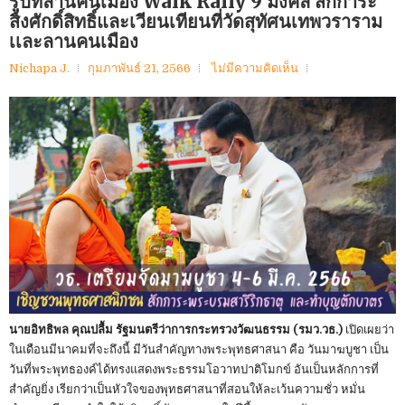
รูปที่ลานคนเมือง Walk Rally 9 มงคล สักการะ
สิ่งศักดิ์สิทธิ์และเวียนเทียนที่วัดสุทัศนเทพวราราม
เเละลานคนเมือง
Nichapa J.
กุมภาพันธ์ 21, 2566
ไม่มีความคิดเห็น
นายอิทธิพล คุณปลื้ม รัฐมนตรีว่าการกระทรวงวัฒนธรรม (รมว.วธ.)
เปิดเผยว่า
ในเดือนมีนาคมที่จะถึงนี้ มีวันสำคัญทางพระพุทธศาสนา คือ วันมาฆบูชา เป็น
วันที่พระพุทธองค์ได้ทรงแสดงพระธรรมโอวาทปาติโมกข์ อันเป็นหลักการที่
สำคัญยิ่ง เรียกว่าเป็นหัวใจของพุทธศาสนาที่สอนให้ละเว้นความชั่ว หมั่น