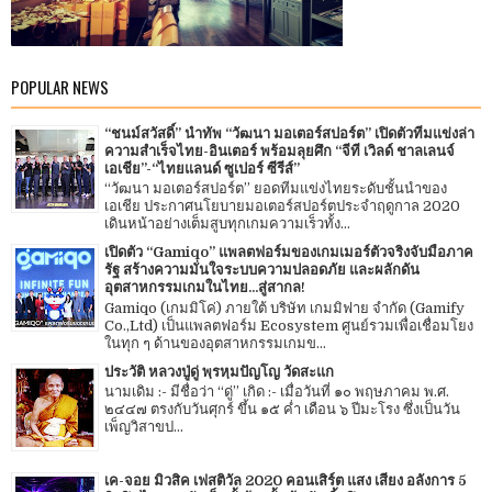
POPULAR NEWS
“ชนม์สวัสดิ์” นำทัพ “วัฒนา มอเตอร์สปอร์ต” เปิดตัวทีมแข่งล่า
ความสำเร็จไทย-อินเตอร์ พร้อมลุยศึก “จีที เวิลด์ ชาลเลนจ์
เอเชีย”-“ไทยแลนด์ ซูเปอร์ ซีรีส์”
“วัฒนา มอเตอร์สปอร์ต” ยอดทีมแข่งไทยระดับชั้นนำของ
เอเชีย ประกาศนโยบายมอเตอร์สปอร์ตประจำฤดูกาล 2020
เดินหน้าอย่างเต็มสูบทุกเกมความเร็วทั้ง...
เปิดตัว “Gamiqo” แพลตฟอร์มของเกมเมอร์ตัวจริงจับมือภาค
รัฐ สร้างความมั่นใจระบบความปลอดภัย และผลักดัน
อุตสาหกรรมเกมในไทย...สู่สากล!
Gamiqo (เกมมิโค่) ภายใต้ บริษัท เกมมิฟาย จำกัด (Gamify
Co.,Ltd) เป็นแพลตฟอร์ม Ecosystem ศูนย์รวมเพื่อเชื่อมโยง
ในทุก ๆ ด้านของอุตสาหกรรมเกมข...
ประวัติ หลวงปู่ดู่ พฺรหฺมปัญโญ วัดสะแก
นามเดิม :- มีชื่อว่า “ดู่” เกิด :- เมื่อวันที่ ๑๐ พฤษภาคม พ.ศ.
๒๔๔๗ ตรงกับวันศุกร์ ขึ้น ๑๕ ค่ำ เดือน ๖ ปีมะโรง ซึ่งเป็นวัน
เพ็ญวิสาขป...
เค-จอย มิวสิค เฟสติวัล 2020 คอนเสิร์ต แสง เสียง อลังการ 5