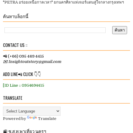
"PETRA อร่อยเหนือกาลเวลา" ยกนครศิลาแห่งจอร์แดนสู่ใจกลางกรุงเทพฯ
ค้นหาบล็อกนี้
CONTACT US ::
📲 (+66) 095 469 4415
✉️ Insightoutstory@gmail.com
ADD LINE📲 CLICK 👇👇
[ID Line :: 0954694415
TRANSLATE
Powered by
Translate
🚉 ช.ส.ท.พาเที่ยว นครฯ