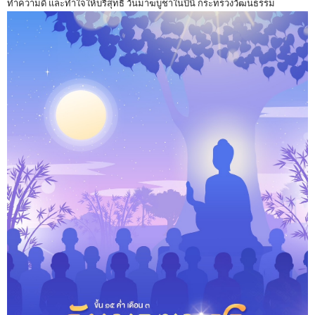
ทำความดี และทำใจให้บริสุทธิ์ วันมาฆบูชาในปีนี้ กระทรวงวัฒนธรรม