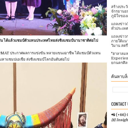
สร้างประว
จักรยานยน
ภูมิใจของ
แถลงข่าวเ
ทั่วประเทศ​
แถลงข่าวก
ัน ได้แล้วแชมป์ตัวแทนประเทศไทยส่งชิงแชมป์นานาชาติต่อไป
ภายใต้แนว
วิมาน สตร
PMAT ประกาศผลการแข่งขัน หลายแขนงอาชีพ ได้แชมป์ตัวแทน
"ฮาลาลมห
Experien
ฟ้นหาแชมปเอเชีย ส่งชิงแชมป์โลกอันดับต่อไป
ยกนครศิลา
ค้นหาบล็อ
CONTACT U
📲 (+66)
✉️ Insig