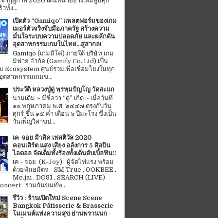
จำฤดูกาล 2020 เดินหน้าอย่างเต็มสูบทุก
ทั้ง...
เปิดตัว “Gamiqo” แพลตฟอร์มของเกม
เมอร์ตัวจริงจับมือภาครัฐ สร้างความ
มั่นใจระบบความปลอดภัย และผลักดัน
อุตสาหกรรมเกมในไทย...สู่สากล!
Gamiqo (เกมมิโค่) ภายใต้ บริษัท เกม
มิฟาย จำกัด (Gamify Co.,Ltd) เป็น
 Ecosystem ศูนย์รวมเพื่อเชื่อมโยงในทุก
อุตสาหกรรมเกมข...
ประวัติ หลวงปู่ดู่ พฺรหฺมปัญโญ วัดสะแก
นามเดิม :- มีชื่อว่า “ดู่” เกิด :- เมื่อวันที่
๑๐ พฤษภาคม พ.ศ. ๒๔๔๗ ตรงกับวัน
ศุกร์ ขึ้น ๑๕ ค่ำ เดือน ๖ ปีมะโรง ซึ่งเป็น
วันเพ็ญวิสาขป...
เค-จอย มิวสิค เฟสติวัล 2020
คอนเสิร์ต แสง เสียง อลังการ 5 ศิลปิน
ไอดอล จัดเต็มทั้งร้องทั้งเต้นดับเบิ้ลฟิน!!
เค - จอย (K-Joy) ผู้จัดไฟแรง พร้อม
ด้วยพันธมิตร SM True , OOKBEE ,
Me.jai , DO81 , SEARCH (LIVE)
ncert ร่วมกันขนทัพ...
รีวิว : ร้านเปิดใหม่ Scene Scene
Bangkok Pâtisserie & Brasserie
โมเมนต์แห่งความสุข ย่านพรานนก -