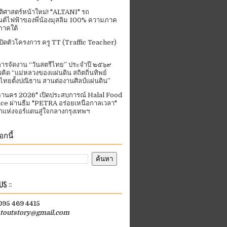
ัติศาสตร์หน้าใหม่! "ALTANI" รถ
ต์ไฟฟ้าของพี่น้องมุสลิม 100% ความภาค
ภาคใต้
ปิดตัวโครงการ ครู TT (Traffic Teacher)
ารจัดงาน “วันสตรีไทย” ประจําปี ๒๕๖๙
คิด “แม่หลวงของแผ่นดิน สถิตถิ่นทิพย์
ีไทยตั้งปณิธาน สานต่องานศิลป์แผ่นดิน”
านคร 2026" เปิดประสบการณ์ Halal Food
ce ผ่านธีม "PETRA อร่อยเหนือกาลเวลา"
แห่งจอร์แดนสู่ใจกลางกรุงเทพฯ
กนี้
S ::
 095 469 4415
htoutstory@gmail.com