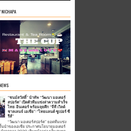
Y NICHAPA
 NEWS
“ชนม์สวัสดิ์” นำทัพ “วัฒนา มอเตอร์
สปอร์ต” เปิดตัวทีมแข่งล่าความสำเร็จ
ไทย-อินเตอร์ พร้อมลุยศึก “จีที เวิลด์
ชาลเลนจ์ เอเชีย”-“ไทยแลนด์ ซูเปอร์ ซี
รีส์”
“วัฒนา มอเตอร์สปอร์ต” ยอดทีมแข่ง
ชั้นนำของเอเชีย ประกาศนโยบายมอเตอร์