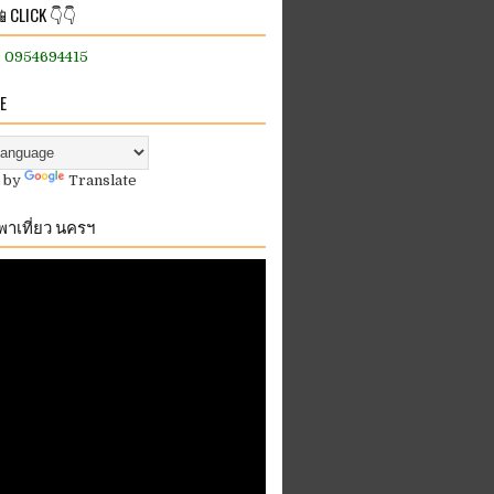
 CLICK 👇👇
:: 0954694415
E
 by
Translate
.พาเที่ยว นครฯ