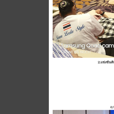
2.แข่งขันสั
คุ