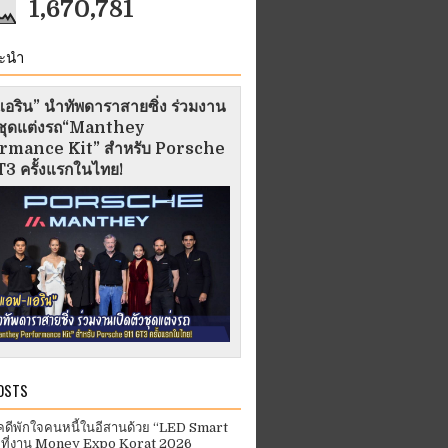
1,670,781
ะนำ
อริน” นำทัพดาราสายซิ่ง ร่วมงาน
ัวชุดแต่งรถ“Manthey
rmance Kit” สำหรับ Porsche
3 ครั้งแรกในไทย!
OSTS
คดีพักใจคนหนี้ในอีสานด้วย “LED Smart
 ที่งาน Money Expo Korat 2026