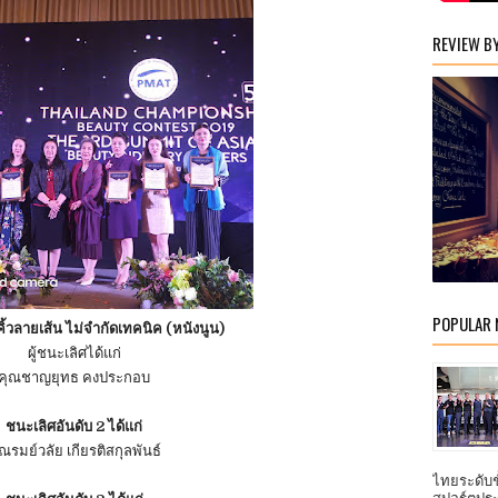
REVIEW B
POPULAR
คิ้วลายเส้น ไม่จำกัดเทคนิค (หนังนูน)
ผู้ชนะเลิศได้แก่
คุณชาญยุทธ คงประกอบ
ชนะเลิศอันดับ 2 ได้แก่
ณรมย์วลัย เกียรติสกุลพันธ์
ไทยระดับ