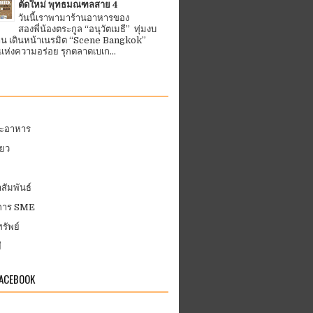
ตัดใหม่ พุทธมณฑลสาย 4
วันนี้เราพามาร้านอาหารของ
สองพี่น้องตระกูล “อนุวัตเมธี” ทุ่มงบ
้าน เดินหน้าเนรมิต “Scene Bangkok”
ห่งความอร่อย รุกตลาดเบเก...
ละอาหาร
่ยว
สัมพันธ์
บการ SME
รัพย์
ี
FACEBOOK