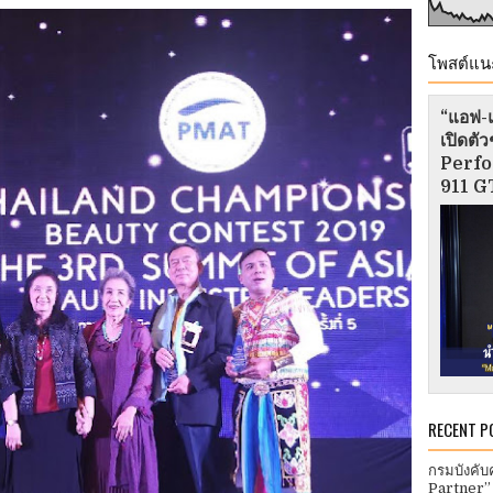
โพสต์แน
“แอฟ-แ
เปิดต
Perfo
911 GT
RECENT P
กรมบังคับ
Partner”