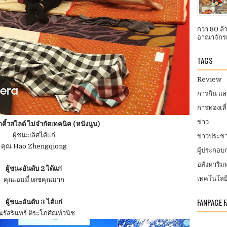
กว่า 80 ล
อาณาจักรแ
TAGS
Review
การกิน แ
การท่องเที
ข่าว
กคิ้วสไลด์ ไม่จำกัดเทคนิค (หนังนูน)
ผู้ชนะเลิศได้แก่
ข่าวประชา
คุณ Hao Zhengqiong
ผู้ประกอ
อสังหาริมท
ผู้ชนะอันดับ 2 ได้แก่
เทคโนโลย
คุณเอมมี่ เดชคุณมาก
FANPAGE 
ผู้ชนะอันดับ 3 ได้แก่
ณรัสรินทร์ ติระโภศิณท์วนิช