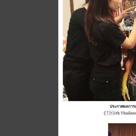
ประกาศผลการแข่
(🇹🇭5th Thaila