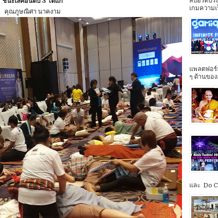
สปอร์ตประ
ชนะเลิศอันดับ 3 ได้แก่
เกมความเร็ว
คุณภูษณิศา นาคงาม
แพลตฟอร์ม
ๆ ด้านของ
และ Do Co