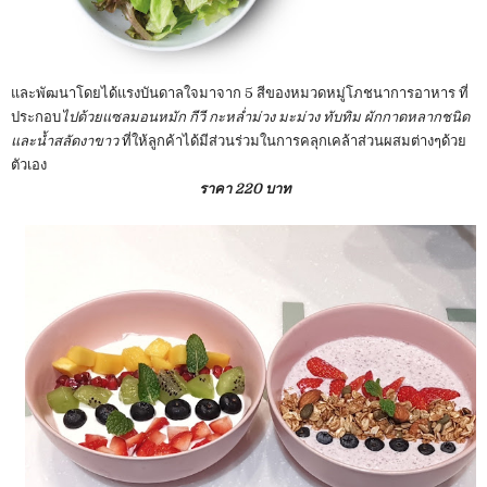
และพัฒนาโดยได้แรงบันดาลใจมาจาก 5 สีของหมวดหมู่โภชนาการอาหาร ที่
ประกอบ
ไปด้วยแซลมอนหมัก กีวี กะหล่ำม่วง มะม่วง ทับทิม ผักกาดหลากชนิด
และน้ำสลัดงาขาว
ที่ให้ลูกค้าได้มีส่วนร่วมในการคลุกเคล้าส่วนผสมต่างๆด้วย
ตัวเอง
ราคา 220 บาท