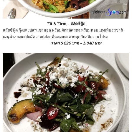
Fit & Firm – สลัดซีฟู้ด
สลัดซีฟู้ด กุ้งและปลาแซลมอล พร้อมผักสลัดสดๆ พร้อมหอมแดงเพิ่มรสชาติ
เมนูน่าลองนะค่ะมีความแปลกที่หอมแดงมาคลุกกับสลัดจานโปรด
ราคา S 220 บาท – L 340 บาท