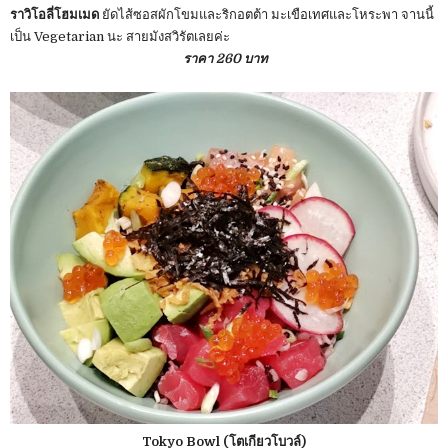
ราวิโอลี่โฮมเมด
ยัดไส้ซอสผักโขมและริกอตต้า มะเขือเทศและโหระพา จานนี้
เป็น Vegetarian นะ สายมังสวิรัตเลยค่ะ
ราคา 260 บาท
Tokyo Bowl (โตเกียวโบวล์)