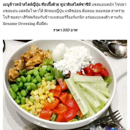
เมนูข้าวหน้าสไตล์ญี่ปุ่น ท๊อปปิ้งด้วย ทูน่าดิบสไตล์ซาชิมิ
แซลมอนหมัก ไข่ปลา
แซลมอน แฮสส์อโวคาโด้ ฟักทองญี่ปุ่น แรดิชอ่อน ต้นหอม หอมทอด สาหร่าย
โนริ ซอสงา เสิร์ฟพร้อมกับข้าวแจสเบอร์รี่ออร์แกนิก อร่อยแบบลงตัว ทานกับ
Sesame Dressing คือดีค่ะ
ราคา 350 บาท