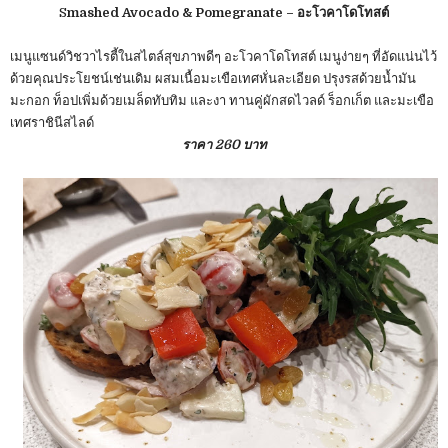
S
mashed Avocado & Pomegranate – อะโวคาโดโทสต์
เมนูแซนด์วิชวาไรตี้ในสไตล์สุขภาพดีๆ อะโวคาโดโทสต์ เมนูง่ายๆ ที่อัดแน่นไว้
ด้วยคุณประโยชน์เช่นเดิม ผสมเนื้อมะเขือเทศหั่นละเอียด ปรุงรสด้วยน้ำมัน
มะกอก ท็อปเพิ่มด้วยเมล็ดทับทิม และงา ทานคู่ผักสดไวลด์ ร็อกเก็ต และมะเขือ
เทศราชินีสไลด์
ราคา 260 บาท