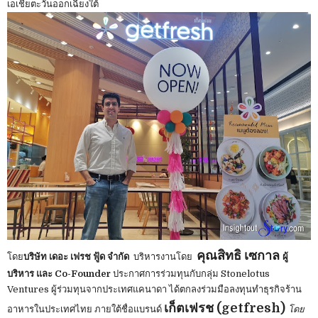
เอเชียตะวันออกเฉียงใต้
คุณสิทธิ เซกาล
โดย
บริษัท เดอะ เฟรช ฟู้ด จำกัด
บริหารงานโดย
ผู้
บริหาร และ Co-Founder
ประกาศการร่วมทุนกับกลุ่ม Stonelotus
Ventures ผู้ร่วมทุนจากประเทศแคนาดา ได้ตกลงร่วมมือลงทุนทำธุรกิจร้าน
เก็ตเฟรช (getfresh)
อาหารในประเทศไทย ภายใต้ชื่อแบรนด์
โดย