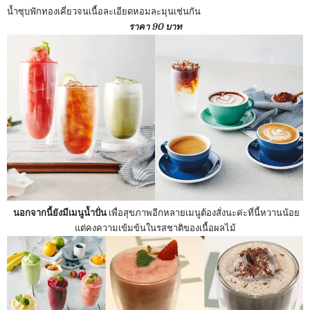
น้ำซุบฟักทองเคี่ยวจนเนื้อละเอียดหอมละมุนเช่นกัน
ราคา 90 บาท
นอกจากนี้ยังมีเมนูน้ำปั่น
เ
พื่อสุขภาพอีกหลายเมนูต้องสั่งนะค่ะที่นี้หวานน้อย
แต่คงความเข้มข้นในรสชาติของเนื้อผลไม้