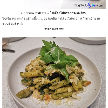
Chorizo Frittata – ไข่เจียวไส้กรอกกระทะร้อน
ไข่เจียวกระทะร้อนอีกหนึ่งเมนู ออร์แกนิค ไข่เจียวไส้กรอก หน้าตาเย้ายวน
ชวนชิมจริงๆค่ะ
ราคา 240 บาท