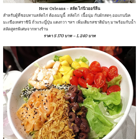
New Orleans – สลัด ไก่นิวออร์ลีน
สำหรับผู้ที่ชอบทานสลัดไก่ ต้องเมนูนี้ สลัดไก่ เนื้อนุ่ม กับผักสดๆ ออแกนนิค
มะเขือเทศราชินี ถั่วแระญี่ปุ่น แตงกวา ฯลฯ เพิ่มเติมรสชาติมันๆ มาพร้อมกับน้ำ
สลัดสูตรพิเศษจากทางร้าน
ราคา S 170 บาท – L 240 บาท