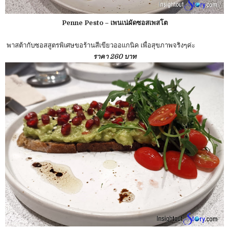
Penne Pesto – เพนเน่ผัดซอสเพสโต
พาสต้ากับซอสสูตรพิเศษขอร้านสีเขียวออแกนิค เพื่อสุขภาพจริงๆค่ะ
ราคา 260 บาท