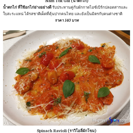
Nam Tok Gai (น้ำตกไก่)
น้ำตกไก่ ที่ใช้อกไก่ย่างอย่างดี
รับประทานคู่กับผักกาดไอซ์เบิร์กปลอดสารและ
ใบสะระแหน่ ได้รสชาติเผ็ดที่คุ้นปากคนไทย และยังเป็นมิตรกับคนต่างชาติ
ราคา 140 บาท
Spinach Ravioli (ราวิโอลี่ผักโขม)