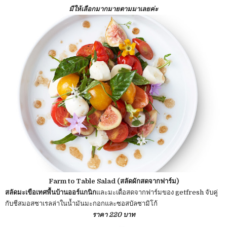
มีให้เลือกมากมายตามมาเลยค่ะ
Farm to Table Salad (สลัดผักสดจากฟาร์ม)
สลัดมะเขือเทศพื้นบ้านออร์แกนิก
และมะเดื่อสดจากฟาร์มของ getfresh จับคู่
กับชีสมอสซาเรลล่าในน้ำมันมะกอกและซอสบัลซามิโก้
ราคา 220 บาท