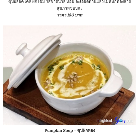
ซุปบล็อคโคลี่ ผักโขม รสชาตินวล หอม ละเอียดทานแล้วไม่หนักท้องสาย
สุขภาพชอบค่ะ
ราคา 130 บาท
Pumpkin Soup – ซุปฟักทอง