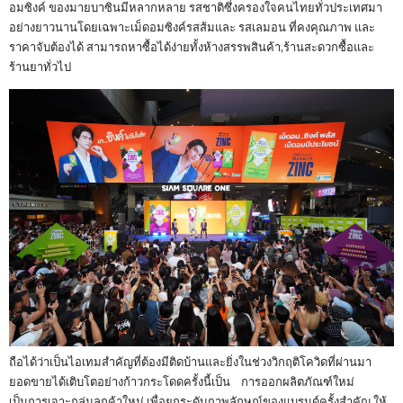
อมซิงค์ ของมายบาซินมีหลากหลาย รสชาติซึ่งครองใจคนไทยทั่วประเทศมา
อย่างยาวนานโดยเฉพาะเม็ดอมซิงค์รสส้มและ รสเลมอน ที่คงคุณภาพ และ
ราคาจับต้องได้ สามารถหาซื้อได้ง่ายทั้งห้างสรรพสินค้า,ร้านสะดวกซื้อและ
ร้านยาทั่วไป
ถือได้ว่าเป็นไอเทมสำคัญที่ต้องมีติดบ้านและยิ่งในช่วงวิกฤติโควิดที่ผ่านมา
ยอดขายได้เติบโตอย่างก้าวกระโดดครั้งนี้เป็น การออกผลิตภัณฑ์ใหม่
เป็นการเจาะกลุ่มลูกค้าใหม่ เพื่อยกระดับภาพลักษณ์ของแบรนด์ครั้งสำคัญ ให้