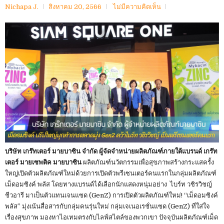
Nichapa J.
สิงหาคม 20, 2566
ไม่มีความคิดเห็น
บริษัท เกร๊ทเตอร์ มายบาซิน จำกัด ผู้จัดจำหน่ายผลิตภัณฑ์ภายใต้แบรนด์ เกร๊ท
เตอร์ มายเซพติค มายบาซิน
ผลิตภัณฑ์นวัตกรรมเพื่อสุขภาพสร้างกระแสครั้ง
ใหญ่เปิดตัวผลิตภัณฑ์ใหม่ด้วยการเปิดตัวพรีเซนเตอร์คนแรกในกลุ่มผลิตภัณฑ์
เม็ดอมซิงค์ พลัส โดยทางแบรนด์ได้เลือกนักแสดงหนุ่มอย่าง ไบร์ท วชิรวิชญ์
ชีวอารี มาเป็นตัวแทนเจนแซด (GenZ) การเปิดตัวผลิตภัณฑ์ใหม่! “เม็ดอมซิงค์
พลัส” มุ่งเน้นสื่อสารกับกลุ่มคนรุ่นใหม่ กลุ่มเจเนอเรชั่นแซด (GenZ) ที่ใส่ใจ
เรื่องสุขภาพ มองหาไอเทมตรงกับไลฟ์สไตล์ของพวกเขา ปัจจุบันผลิตภัณฑ์เม็ด