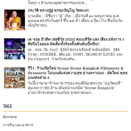
ในทุก ๆ ด้านของอุตสาหกรรมเกมข...
ประวัติ หลวงปู่ดู่ พฺรหฺมปัญโญ วัดสะแก
นามเดิม :- มีชื่อว่า “ดู่” เกิด :- เมื่อวันที่ ๑๐ พฤษภาคม พ.ศ.
๒๔๔๗ ตรงกับวันศุกร์ ขึ้น ๑๕ ค่ำ เดือน ๖ ปีมะโรง ซึ่งเป็นวัน
เพ็ญวิสาขป...
เค-จอย มิวสิค เฟสติวัล 2020 คอนเสิร์ต แสง เสียง อลังการ 5
ศิลปินไอดอล จัดเต็มทั้งร้องทั้งเต้นดับเบิ้ลฟิน!!
เค - จอย (K-Joy) ผู้จัดไฟแรง พร้อมด้วยพันธมิตร SM
True , OOKBEE , Me.jai , DO81 , SEARCH (LIVE) และ
Do Concert ร่วมกันขนทัพ...
รีวิว : ร้านเปิดใหม่ Scene Scene Bangkok Pâtisserie &
Brasserie โมเมนต์แห่งความสุข ย่านพรานนก - ตัดใหม่ พุทธ
มณฑลสาย 4
วันนี้เราพามาร้านอาหารของ สองพี่น้องตระกูล “อนุวัตเมธี”
ทุ่มงบกว่า 80 ล้าน เดินหน้าเนรมิต “Scene Bangkok”
อาณาจักรแห่งความอร่อย รุกตลาดเบเก...
TAGS
Review
การกิน และอาหาร