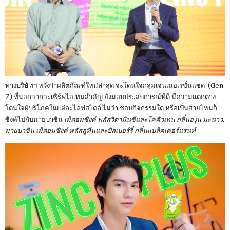
ทางบริษัทฯ หวังว่าผลิตภัณฑ์ใหม่ล่าสุด จะโดนใจกลุ่มเจนเนอเรชั่นแซด (Gen
Z) ที่นอกจากจะเซิร์ฟไอเทมสำคัญ ยังมอบประสบการณ์ที่ดี มีความแตกต่าง
โดนใจผู้บริโภคในแต่ละไลฟสไตล์ ไม่ว่า ชอบกิจกรรมใด หรือเป็นสายไหนก็
ซิงค์ไปกับมายบาซิน
เม็ดอมซิงค์ พลัสวิตามินซีและโคคิวเทน กลิ่นองุ่น มะนาว,
มายบาซิน เม็ดอมซิงค์ พลัสลูทีนและบิลเบอร์รี่ กลิ่นแบล็คเคอร์แรนท์