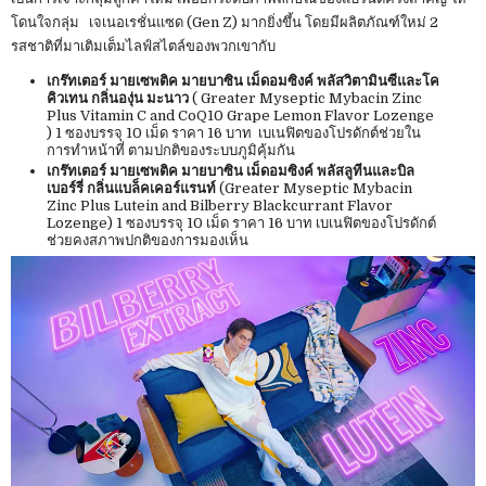
โดนใจกลุ่ม เจเนอเรชั่นแซด (Gen Z) มากยิ่งขึ้น โดยมีผลิตภัณฑ์ใหม่ 2
รสชาติที่มาเติมเต็มไลฟ์สไตล์ของพวกเขากับ
เกร๊ทเตอร์ มายเซพติค มายบาซิน เม็ดอมซิงค์ พลัสวิตามินซีและโค
คิวเทน กลิ่นองุ่น มะนาว
( Greater Myseptic Mybacin Zinc
Plus Vitamin C and CoQ10 Grape Lemon Flavor Lozenge
) 1 ซองบรรจุ 10 เม็ด ราคา 16 บาท เบเนฟิตของโปรดักต์ช่วยใน
การทำหน้าที่ ตามปกติของระบบภูมิคุ้มกัน
เกร๊ทเตอร์ มายเซพติค มายบาซิน เม็ดอมซิงค์ พลัสลูทีนและบิล
เบอร์รี่ กลิ่นแบล็คเคอร์แรนท์
(Greater Myseptic Mybacin
Zinc Plus Lutein and Bilberry Blackcurrant Flavor
Lozenge) 1 ซองบรรจุ 10 เม็ด ราคา 16 บาท เบเนฟิตของโปรดักต์
ช่วยคงสภาพปกติของการมองเห็น