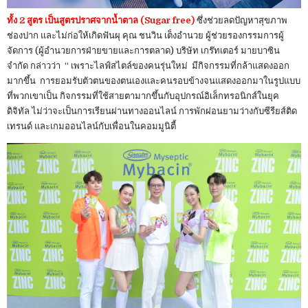
ทั้ง 2 สูตร เป็นสูตรปราศจากน้ำตาล (Sugar free)
ซึ่งช่วยลดปัญหาสุขภาพ
ช่องปาก และไม่ก่อให้เกิดฟันผุ คุณ ชนวิน เต็งอำนวย ผู้ช่วยรองกรรมการผู้
จัดการ (ผู้อำนวยการฝ่ายขายและการตลาด) บริษัท เกร๊ทเตอร์ มายบาซิน
จำกัด กล่าวว่า “ เพราะไลฟ์สไตล์ของคนรุ่นใหม่ มีกิจกรรมที่กล้าแสดงออก
มากขึ้น การยอมรับตัวตนของตนเองและคนรอบข้างจนแสดงออกมาในรูปแบบ
ที่พวกเขาเป็น กิจกรรมที่ใช้สายตามากขึ้นกับอุปกรณ์อิเล็กทรอนิกส์ในยุค
ดิจิทัล ไม่ว่าจะเป็นการเรียนผ่านทางออนไลน์ การพักผ่อนยามว่างกับซีรียส์ติด
เทรนด์ และเกมออนไลน์กับเพื่อนในคอมมูนิตี้