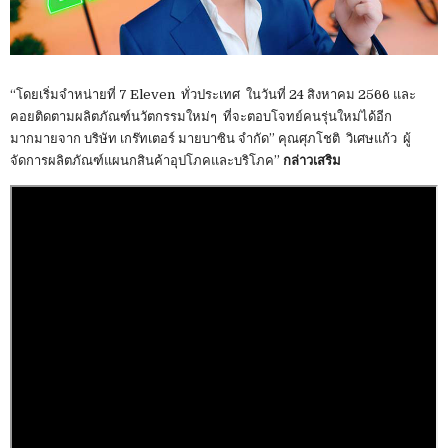
“โดยเริ่มจำหน่ายที่ 7 Eleven ทั่วประเทศ ในวันที่ 24 สิงหาคม 2566 และ
คอยติดตามผลิตภัณฑ์นวัตกรรมใหม่ๆ ที่จะตอบโจทย์คนรุ่นใหม่ได้อีก
มากมายจาก บริษัท เกร๊ทเตอร์ มายบาซิน จำกัด” คุณศุภโชติ วิเศษแก้ว ผู้
จัดการผลิตภัณฑ์แผนกสินค้าอุปโภคและบริโภค”
กล่าวเสริม