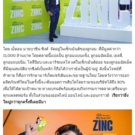
โดย เม็ดอม มายบาซิน ซิงค์ จัดอยู่ในเซ็กเม้นต์ของลูกอม ที่มีมูลค่ากว่า
11,000 ล้านบาท โดยตลาดนี้แบ่งเป็น ลูกอมแบบแข็ง, ลูกอมอัดเม็ด, เยลลี่,
ลูกอมแบบนิ่ม, โลลี่ป๊อบ และมาร์ชเมลโล่ แต่ในเซ็กเม้นต์ย่อย ของลูกอมอัดเม็ด
ที่มีคุณสมบัติจากซิงค์เป็นหลัก ก็ถือได้ว่าเรายังเป็นผู้นำอยู่ ดังนั้นโจทย์ที่
ท้าทาย ก็คือการรักษามาร์เก็ตแชร์เดิมและขยายฐานใหม่ โดยหวังว่าการออก
ผลิตภัณฑ์ใหม่ในครั้งนี้จะเพิ่มยอดการเติบโตโดยรวมของบริษัทได้ถึง 30%
เพื่อให้ได้ตามเป้าหมาย ทางแบรนด์พร้อมทุ่มงบกิจกรรมการตลาด เตรียมบุก
ทุกแพลตฟอร์ม ทั้งในส่วนของออฟไลน์ ออนไลน์ และออนกราวด์
เรียกว่ายิ่ง
ใหญ่กว่าทุกครั้งที่เคยมีมา