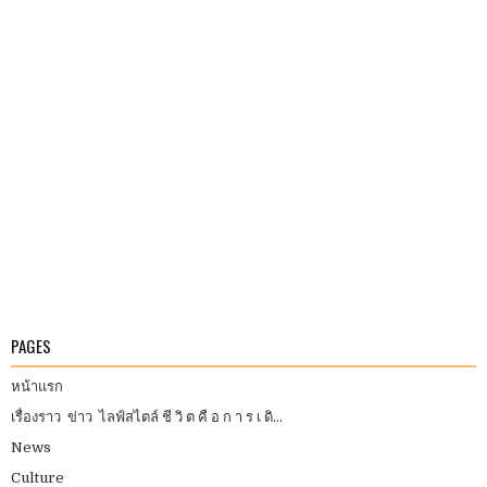
PAGES
หน้าแรก
เรื่องราว ข่าว ไลฟ์สไตล์ ชี วิ ต คื อ ก า ร เ ดิ...
News
Culture