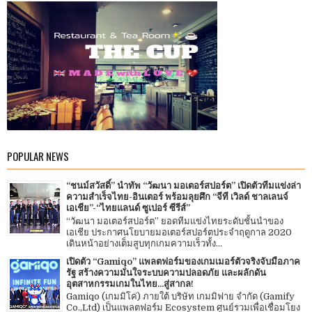
POPULAR NEWS
“ชนม์สวัสดิ์” นำทัพ “วัฒนา มอเตอร์สปอร์ต” เปิดตัวทีมแข่งล่า
ความสำเร็จไทย-อินเตอร์ พร้อมลุยศึก “จีที เวิลด์ ชาลเลนจ์
เอเชีย”-“ไทยแลนด์ ซูเปอร์ ซีรีส์”
“วัฒนา มอเตอร์สปอร์ต” ยอดทีมแข่งไทยระดับชั้นนำของ
เอเชีย ประกาศนโยบายมอเตอร์สปอร์ตประจำฤดูกาล 2020
เดินหน้าอย่างเต็มสูบทุกเกมความเร็วทั้ง...
เปิดตัว “Gamiqo” แพลตฟอร์มของเกมเมอร์ตัวจริงจับมือภาค
รัฐ สร้างความมั่นใจระบบความปลอดภัย และผลักดัน
อุตสาหกรรมเกมในไทย...สู่สากล!
Gamiqo (เกมมิโค่) ภายใต้ บริษัท เกมมิฟาย จำกัด (Gamify
Co.,Ltd) เป็นแพลตฟอร์ม Ecosystem ศูนย์รวมเพื่อเชื่อมโยง