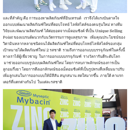
และที่สำคัญ คือ การมองหาผลิตภัณฑ์ที่อินเทรนด์ เราจึงได้แรงบันดาลใจ
ออกแบบพัฒนาผลิตภัณฑ์ใหม่ที่ตอบโจทย์ ไลฟ์สไตล์ของคนรุ่นใหม่ ทางทีม
วิจัยและพัฒนาผลิตภัณฑ์ ได้ต่อยอดจากเม็ดอมซิงค์ ที่เป็น Unique Selling
Point ของแบรนด์ผนวกกับนวัตกรรมการดูแลสุขภาพ เพิ่มคุณประโยชน์ของ
วิตามินหลากหลายชนิดจนได้ผลิตภัณฑ์ใหม่ที่ตอบโจทย์ไลฟ์สไตล์ของกลุ่ม
เป้าหมายได้ผลิตภัณฑ์ใหม่ 2 รสชาติ รวมถึงการออกแบบบรรจุภัณฑ์ในครั้งนี้
ทางเราได้ผู้เชี่ยวชาญ ในการออกแบบบรรจุภัณฑ์ รางวัลการันตีระดับโลก
มาช่วยออกแบบรูปแบบผลิตภัณฑ์ใหม่ โดยการลบภาพลักษณ์ของการเป็น
ลูกอมกึ่งยา โดยการดึงเอกลักษณ์ของเม็ดอมซิงค์ที่เป็นรูปทรงสี่เหลี่ยมมาปรับ
เพิ่มลูกเล่นในการออกแบบให้มีสีสัน สนุกสนาน สดใสมากขึ้น ภายใต้ คาแรก
เตอร์ที่แตกต่างกันไป ในแต่ละรสชาติ