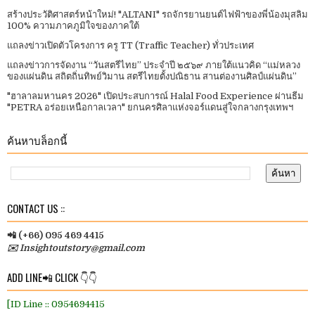
สร้างประวัติศาสตร์หน้าใหม่! "ALTANI" รถจักรยานยนต์ไฟฟ้าของพี่น้องมุสลิม
100% ความภาคภูมิใจของภาคใต้
แถลงข่าวเปิดตัวโครงการ ครู TT (Traffic Teacher) ทั่วประเทศ​
แถลงข่าวการจัดงาน “วันสตรีไทย” ประจําปี ๒๕๖๙ ภายใต้แนวคิด “แม่หลวง
ของแผ่นดิน สถิตถิ่นทิพย์วิมาน สตรีไทยตั้งปณิธาน สานต่องานศิลป์แผ่นดิน”
"ฮาลาลมหานคร 2026" เปิดประสบการณ์ Halal Food Experience ผ่านธีม
"PETRA อร่อยเหนือกาลเวลา" ยกนครศิลาแห่งจอร์แดนสู่ใจกลางกรุงเทพฯ
ค้นหาบล็อกนี้
CONTACT US ::
📲 (+66) 095 469 4415
✉️ Insightoutstory@gmail.com
ADD LINE📲 CLICK 👇👇
[ID Line :: 0954694415