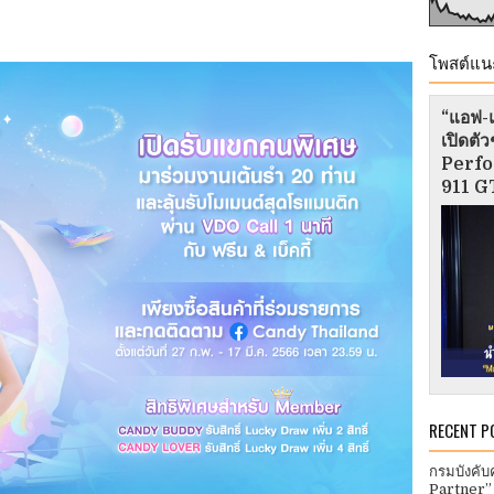
โพสต์แน
“แอฟ-แ
เปิดต
Perfo
911 GT
RECENT P
กรมบังคับ
Partner”