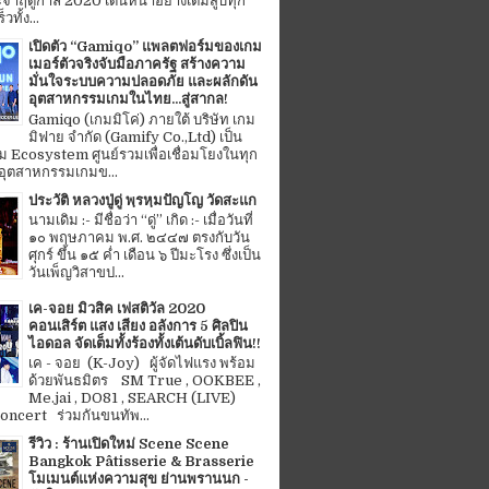
จำฤดูกาล 2020 เดินหน้าอย่างเต็มสูบทุก
ทั้ง...
เปิดตัว “Gamiqo” แพลตฟอร์มของเกม
เมอร์ตัวจริงจับมือภาครัฐ สร้างความ
มั่นใจระบบความปลอดภัย และผลักดัน
อุตสาหกรรมเกมในไทย...สู่สากล!
Gamiqo (เกมมิโค่) ภายใต้ บริษัท เกม
มิฟาย จำกัด (Gamify Co.,Ltd) เป็น
 Ecosystem ศูนย์รวมเพื่อเชื่อมโยงในทุก
อุตสาหกรรมเกมข...
ประวัติ หลวงปู่ดู่ พฺรหฺมปัญโญ วัดสะแก
นามเดิม :- มีชื่อว่า “ดู่” เกิด :- เมื่อวันที่
๑๐ พฤษภาคม พ.ศ. ๒๔๔๗ ตรงกับวัน
ศุกร์ ขึ้น ๑๕ ค่ำ เดือน ๖ ปีมะโรง ซึ่งเป็น
วันเพ็ญวิสาขป...
เค-จอย มิวสิค เฟสติวัล 2020
คอนเสิร์ต แสง เสียง อลังการ 5 ศิลปิน
ไอดอล จัดเต็มทั้งร้องทั้งเต้นดับเบิ้ลฟิน!!
เค - จอย (K-Joy) ผู้จัดไฟแรง พร้อม
ด้วยพันธมิตร SM True , OOKBEE ,
Me.jai , DO81 , SEARCH (LIVE)
ncert ร่วมกันขนทัพ...
รีวิว : ร้านเปิดใหม่ Scene Scene
Bangkok Pâtisserie & Brasserie
โมเมนต์แห่งความสุข ย่านพรานนก -