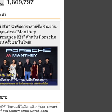
1,669,797
ะนำ
อริน” นำทัพดาราสายซิ่ง ร่วมงาน
ัวชุดแต่งรถ“Manthey
rmance Kit” สำหรับ Porsche
3 ครั้งแรกในไทย!
OSTS
คดีพักใจคนหนี้ในอีสานด้วย “LED Smart
 ที่งาน Money Expo Korat 2026