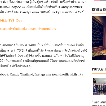
ครื่องปรับอากาศ ตู้เย็น ตู้แช่ เครื่องซักผ้า เครื่องทำน้ำอุ่น สมา
azada และ Shopee และพิเศษยิ่งขึ้นไปอีกสำหรับ Candy Member
REVIEW B
ม 2 สิทธิ์ และ Candy Lover รับสิทธิ์ Lucky Draw เพิ่ม 4 สิทธิ์
bit.ly/3Y3nDsv
ps://candythailand.com/candymember/
ประเทศอิตาลี ในปี พ.ศ. 2488 เป็นหนึ่งในแบรนด์ชั้นนำของยุโรปใน
็นเวลากว่า 75 ปีแล้วที่แคนดี้ได้ผลิตและพัฒนาผลิตภัณฑ์เครื่องใช้
ห้ชีวิตประจำวันของผู้ใช้ง่ายขึ้น ผสมผสานกับเทคโนโลยีอันชาญ
ดี้มีกลิ่นอายแบบอิตาเลียนที่คุณสัมผัสได้ในการออกแบบผลิตภัณฑ์
บโจทย์ไลฟ์สไตล์ของคุณ
POPULAR
book: Candy Thailand, Instagram: @candyofficial.th และ
ไทยระดับ