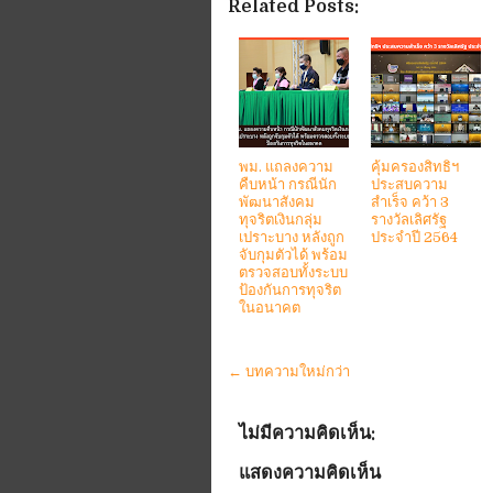
Related Posts:
พม. แถลงความ
คุ้มครองสิทธิฯ
คืบหน้า กรณีนัก
ประสบความ
พัฒนาสังคม
สำเร็จ คว้า 3
ทุจริตเงินกลุ่ม
รางวัลเลิศรัฐ
เปราะบาง หลังถูก
ประจำปี 2564
จับกุมตัวได้ พร้อม
ตรวจสอบทั้งระบบ
ป้องกันการทุจริต
ในอนาคต
← บทความใหม่กว่า
ไม่มีความคิดเห็น:
แสดงความคิดเห็น