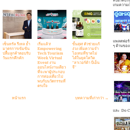
สปอร์ตประ
เกมความเร็ว
แพลตฟอร์ม
เซ็นทรัล รีเทล ย้ำ
เริ่มแล้ว!
ขั้นสุด! ตัวช่วยแก้
ๆ ด้านของ
มาตรการเข้มข้น
Empowering
ง่วง เพิ่มความจำ
ปลื้มลูกค้าตอบรับ
Tech Tourism
ไอเทมที่ขาดไม่
วันแรกคึกคัก
Week Virtual
ได้ในยุคโควิด
Event งาน
“ลาเวอร์ด้า บีเอ็น
ออนไลน์งานเดียว
จี”
ที่จะพาผู้ประกอบ
การท่องเที่ยวไป
พบกับนวัตกรรมที่
ตรงใจ
หน้าแรก
บทความที่เก่ากว่า →
และ Do Co