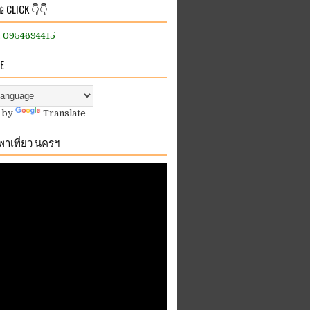
 CLICK 👇👇
:: 0954694415
E
 by
Translate
.พาเที่ยว นครฯ