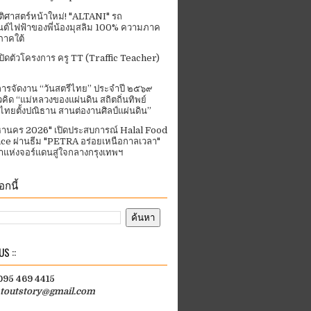
ัติศาสตร์หน้าใหม่! "ALTANI" รถ
ต์ไฟฟ้าของพี่น้องมุสลิม 100% ความภาค
ภาคใต้
ปิดตัวโครงการ ครู TT (Traffic Teacher)
ารจัดงาน “วันสตรีไทย” ประจําปี ๒๕๖๙
คิด “แม่หลวงของแผ่นดิน สถิตถิ่นทิพย์
ีไทยตั้งปณิธาน สานต่องานศิลป์แผ่นดิน”
านคร 2026" เปิดประสบการณ์ Halal Food
ce ผ่านธีม "PETRA อร่อยเหนือกาลเวลา"
แห่งจอร์แดนสู่ใจกลางกรุงเทพฯ
กนี้
S ::
 095 469 4415
htoutstory@gmail.com