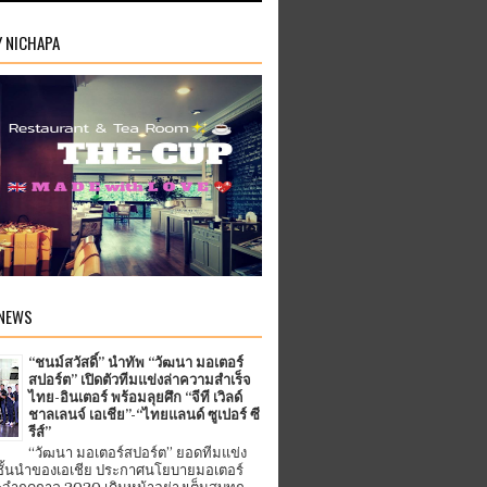
Y NICHAPA
 NEWS
“ชนม์สวัสดิ์” นำทัพ “วัฒนา มอเตอร์
สปอร์ต” เปิดตัวทีมแข่งล่าความสำเร็จ
ไทย-อินเตอร์ พร้อมลุยศึก “จีที เวิลด์
ชาลเลนจ์ เอเชีย”-“ไทยแลนด์ ซูเปอร์ ซี
รีส์”
“วัฒนา มอเตอร์สปอร์ต” ยอดทีมแข่ง
ชั้นนำของเอเชีย ประกาศนโยบายมอเตอร์