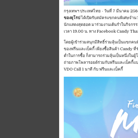
กรุงเทพฯ ประเทศไทย - วันที่ 7 มีนาคม 25
ของยุโรป
ได้เปิดรับสมัครแขกคนพิเศษจำนวน
นักแสดงสุดฮอต มาร่วมงานเต้นรำในกิจกรร
เวลา 19.00 น. ทาง Facebook Candy Tha
โดยผู้เข้าร่วมสนุกมีสิทธิ์ร่วมลุ้นเป็นแ
ของฟรีนและเบ็คกี้ เพียงซื้อสินค้า Candy ที
ตํ่าในการซื้อ ก็สามารถร่วมลุ้นเป็นหนึ่งใน
ถ่ายภาพโพลารอยด์ร่วมกับฟรีนและเบ็คกี้แบบ
VDO Call 1 นาที กับ ฟรีนและเบ็คกี้