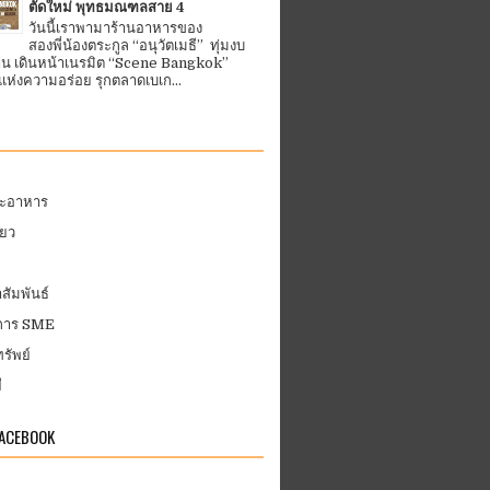
ตัดใหม่ พุทธมณฑลสาย 4
วันนี้เราพามาร้านอาหารของ
สองพี่น้องตระกูล “อนุวัตเมธี” ทุ่มงบ
้าน เดินหน้าเนรมิต “Scene Bangkok”
ห่งความอร่อย รุกตลาดเบเก...
ละอาหาร
่ยว
สัมพันธ์
บการ SME
รัพย์
ี
FACEBOOK