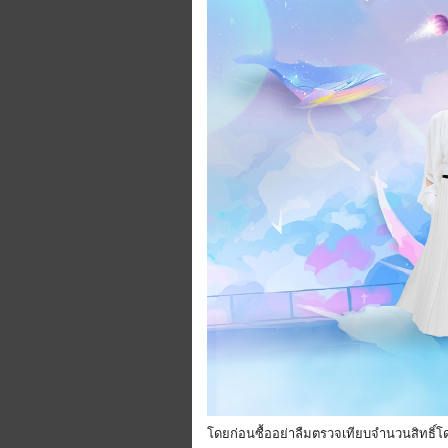
โดยก่อนซื้ออย่าลืมตรวจเทียบจํานวนสิทธิ์โดยล