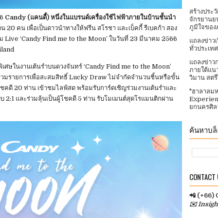
สร้างประว
66
Candy (แคนดี้) หนึ่งในแบรนด์เครื่องใช้ไฟฟ้าภายในบ้านชั้นนำ
จักรยานยน
ภูมิใจของ
 20 คน เพื่อเป็นดาวนำทางให้ฟรีน สโรชา และเบ็คกี้ รีเบคก้า สอง
ม Live ‘Candy Find me to the Moon’ ในวันที่ 23 มีนาคม 2566
แถลงข่าวเ
ทั่วประเทศ​
iland
แถลงข่าวก
ขกคนพิเศษในงานเต้นรำบนดวงจันทร์ ‘Candy Find me to the Moon’
ภายใต้แนว
่ร่วมรายการเพื่อสะสมสิทธิ์ Lucky Draw ไม่จํากัดจํานวนชิ้นหรือขั้น
วิมาน สตร
ผู้โชคดี 20 ท่าน เข้าชมไลฟ์สด พร้อมรับการ์ดเชิญร่วมงานเต้นรำและ
"ฮาลาลมห
 2:1 และร่วมลุ้นเป็นผู้โชคดี 5 ท่าน รับโมเมนต์สุดโรแมนติกผ่าน
Experien
ยกนครศิลา
ค้นหาบล็อ
CONTACT U
📲 (+66)
✉️ Insig