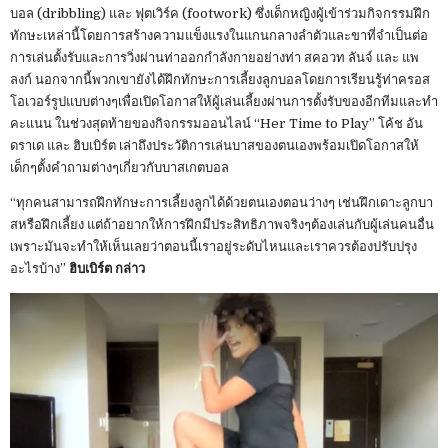
บอล (dribbling) และ ฟุตเวิร์ค (footwork) ซึ่งเด็กหญิงผู้เข้าร่วมกิจกรรมฝึก
ทักษะเหล่านี้โดยการสร้างความแข็งแรงในแกนกลางลำตัวและขาที่จำเป็นต่อ
การเล่นตั้งรับและการวิ่งผ่านท่าออกกำลังกายอย่างท่า สคอวท ลันจ์ และ แพ
ลงก์ นอกจากนี้พวกเขายังได้ฝึกทักษะการเลี้ยงลูกบอลโดยการเรียนรู้ท่าครอส
โอเวอร์รูปแบบต่างๆเพื่อเปิดโอกาสให้ผู้เล่นเลี้ยงผ่านการตั้งรับของอีกทีมและทำ
คะแนน ในช่วงสุดท้ายของกิจกรรมออนไลน์ “Her Time to Play” โค้ช อัน
ดราเด และ ฮิบเบิร์ต เล่าถึงประวัติการเล่นบาสของตนเองพร้อมเปิดโอกาสให้
เด็กๆตั้งคำถามต่างๆเกี่ยวกับบาสเกตบอล
“ทุกคนสามารถฝึกทักษะการเลี้ยงลูกได้ด้วยตนเองตอนว่างๆ เช่นฝึกเดาะลูกบา
สหรือฝึกเลี้ยง แต่ถ้าอยากให้การฝึกมีประสิทธิภาพจริงๆต้องเล่นกับผู้เล่นคนอื่น
เพราะมันจะทำให้เห็นเลยว่าตอนนี้เราอยู่ระดับไหนและเราควรต้องปรับปรุง
อะไรบ้าง”
ฮิบเบิร์ต กล่าว