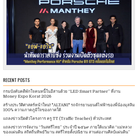
RECENT POSTS
กรมบังคับคดีพักใจคนหนี้ในอีสานด้วย “LED Smart Partner” ที่งาน
Money Expo Korat 2026
สร้างประวัติศาสตร์หน้าใหม่! "ALTANI" รถจักรยานยนต์ไฟฟ้าของพี่น้องมุสลิม
100% ความภาคภูมิใจของภาคใต้
แถลงข่าวเปิดตัวโครงการ ครู TT (Traffic Teacher) ทั่วประเทศ​
แถลงข่าวการจัดงาน “วันสตรีไทย” ประจําปี ๒๕๖๙ ภายใต้แนวคิด “แม่หลวง
ของแผ่นดิน สถิตถิ่นทิพย์วิมาน สตรีไทยตั้งปณิธาน สานต่องานศิลป์แผ่นดิน”