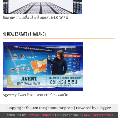
ติดตามความเคลื่อนไหวไทยแลนด์ 4.0 ได้ที่นี่
NJ REAL ESATATE (THAILAND)
Agentcy จัดหา รับฝากขาย-เช่า บ้าน คอนโด
Copyright ©
2026
InsightoutStory.com
| Powered by
Blogger
Distributed By
Gooyaabi Templates
| Blogger Theme By
NewBloggerThemes