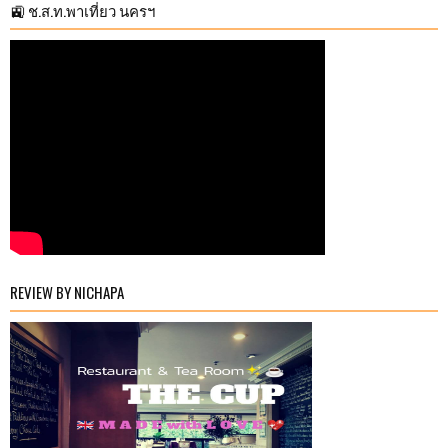
🚉 ช.ส.ท.พาเที่ยว นครฯ
REVIEW BY NICHAPA