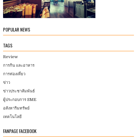
POPULAR NEWS
TAGS
Review
การกิน และอาหาร
การท่องเที่ยว
ข่าว
ข่าวประชาสัมพันธ์
ผู้ประกอบการ SME
อสังหาริมทรัพย์
เทคโนโลยี
FANPAGE FACEBOOK