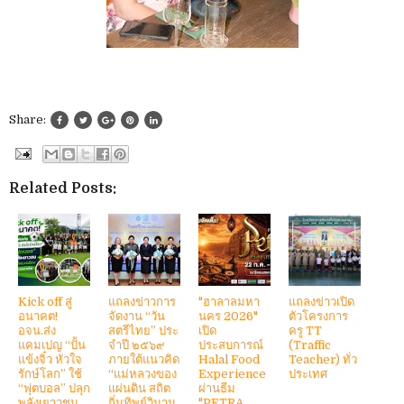
Share:
Related Posts:
Kick off สู่
แถลงข่าวการ
"ฮาลาลมหา
แถลงข่าวเปิด
อนาคต!
จัดงาน “วัน
นคร 2026"
ตัวโครงการ
อจน.ส่ง
สตรีไทย” ประ
เปิด
ครู TT
แคมเปญ “ปั้น
จําปี ๒๕๖๙
ประสบการณ์
(Traffic
แข้งจิ๋ว หัวใจ
ภายใต้แนวคิด
Halal Food
Teacher) ทั่ว
รักษ์โลก” ใช้
“แม่หลวงของ
Experience
ประเทศ​
“ฟุตบอล” ปลุก
แผ่นดิน สถิต
ผ่านธีม
พลังเยาวชน
ถิ่นทิพย์วิมาน
"PETRA