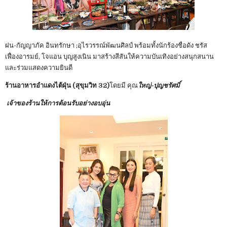
ฝน-กัญญาภัค อินทรักษา ;อุไรวรรณ์พัฒนศิลป์ พร้อมทั้งนักร้องชื่อดัง ชรัส
เฟื่องอารมย์, โจแอน บุญสูงเนิน มาสร้างสีสันให้ความบันเทิงอย่างสนุกสนาน
และร่วมแสดงความยินดี
ร้านอาหารอำแดงไต้ฝุ่น (สุขุมวิท 32)
โดยมี คุณ
ใหญ่-ปุญชรัศมิ์
เจ้าของร้านให้การต้อนรับอย่างอบอุ่น