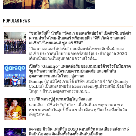
POPULAR NEWS
“ชนม์สวัสดิ์” นำทัพ “วัฒนา มอเตอร์สปอร์ต” เปิดตัวทีมแข่งล่า
ความสำเร็จไทย-อินเตอร์ พร้อมลุยศึก “จีที เวิลด์ ชาลเลนจ์
เอเชีย”-“ไทยแลนด์ ซูเปอร์ ซีรีส์”
“วัฒนา มอเตอร์สปอร์ต” ยอดทีมแข่งไทยระดับชั้นนำของ
เอเชีย ประกาศนโยบายมอเตอร์สปอร์ตประจำฤดูกาล 2020
เดินหน้าอย่างเต็มสูบทุกเกมความเร็วทั้ง...
เปิดตัว “Gamiqo” แพลตฟอร์มของเกมเมอร์ตัวจริงจับมือภาค
รัฐ สร้างความมั่นใจระบบความปลอดภัย และผลักดัน
อุตสาหกรรมเกมในไทย...สู่สากล!
Gamiqo (เกมมิโค่) ภายใต้ บริษัท เกมมิฟาย จำกัด (Gamify
Co.,Ltd) เป็นแพลตฟอร์ม Ecosystem ศูนย์รวมเพื่อเชื่อมโยง
ในทุก ๆ ด้านของอุตสาหกรรมเกมข...
ประวัติ หลวงปู่ดู่ พฺรหฺมปัญโญ วัดสะแก
นามเดิม :- มีชื่อว่า “ดู่” เกิด :- เมื่อวันที่ ๑๐ พฤษภาคม พ.ศ.
๒๔๔๗ ตรงกับวันศุกร์ ขึ้น ๑๕ ค่ำ เดือน ๖ ปีมะโรง ซึ่งเป็นวัน
เพ็ญวิสาขป...
เค-จอย มิวสิค เฟสติวัล 2020 คอนเสิร์ต แสง เสียง อลังการ 5
ศิลปินไอดอล จัดเต็มทั้งร้องทั้งเต้นดับเบิ้ลฟิน!!