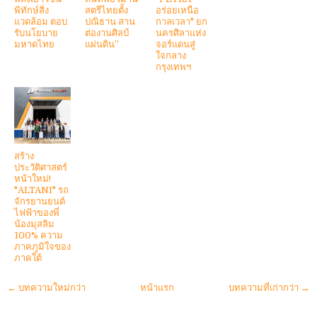
พิทักษ์สิ่ง
สตรีไทยตั้ง
อร่อยเหนือ
แวดล้อม ตอบ
ปณิธาน สาน
กาลเวลา" ยก
รับนโยบาย
ต่องานศิลป์
นครศิลาแห่ง
มหาดไทย
แผ่นดิน”
จอร์แดนสู่
ใจกลาง
กรุงเทพฯ
สร้าง
ประวัติศาสตร์
หน้าใหม่!
"ALTANI" รถ
จักรยานยนต์
ไฟฟ้าของพี่
น้องมุสลิม
100% ความ
ภาคภูมิใจของ
ภาคใต้
← บทความใหม่กว่า
หน้าแรก
บทความที่เก่ากว่า →