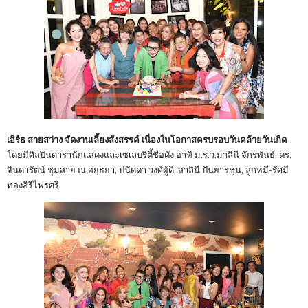
เอิร์ธ สายสว่าง จัดงานเลี้ยงสังสรรค์ เนื่องในโอกาสครบรอบวันคล้ายวันเกิด
โดยมีศิลปินดารานักแสดงและเซเลบริตี้ชื่อดัง อาทิ ม.ร.ว.มาลินี จักรพันธ์, ดร.
จินดารัตน์ ชุมสาย ณ อยุธยา, ปนัดดา วงศ์ผู้ดี, สาลินี ปันยารชุน, ลูกหมี-รัศมี
ทองสิริไพรศรี,