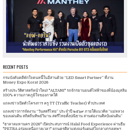
RECENT POSTS
กรมบังคับคดีพักใจคนหนี้ในอีสานด้วย “LED Smart Partner” ที่งาน
Money Expo Korat 2026
สร้างประวัติศาสตร์หน้าใหม่! "ALTANI" รถจักรยานยนต์ไฟฟ้าของพี่น้องมุสลิม
100% ความภาคภูมิใจของภาคใต้
แถลงข่าวเปิดตัวโครงการ ครู TT (Traffic Teacher) ทั่วประเทศ​
แถลงข่าวการจัดงาน “วันสตรีไทย” ประจําปี ๒๕๖๙ ภายใต้แนวคิด “แม่หลวง
ของแผ่นดิน สถิตถิ่นทิพย์วิมาน สตรีไทยตั้งปณิธาน สานต่องานศิลป์แผ่นดิน”
"ฮาลาลมหานคร 2026" เปิดประสบการณ์ Halal Food Experience ผ่านธีม
"PETRA อร่อยเหนือกาลเวลา" ยกนครศิลาแห่งจอร์แดนสู่ใจกลางกรุงเทพฯ