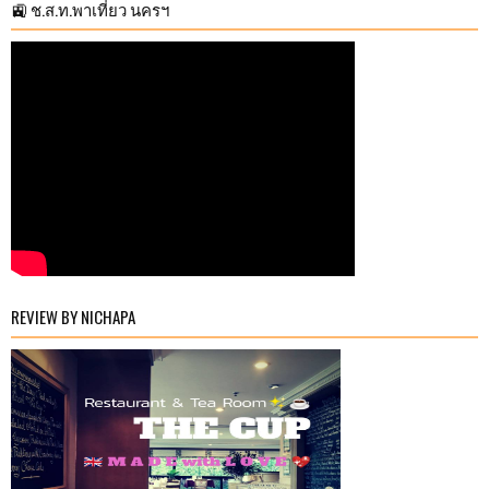
🚉 ช.ส.ท.พาเที่ยว นครฯ
REVIEW BY NICHAPA