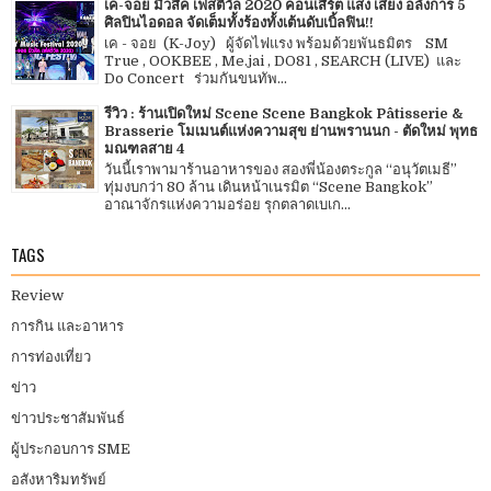
เค-จอย มิวสิค เฟสติวัล 2020 คอนเสิร์ต แสง เสียง อลังการ 5
ศิลปินไอดอล จัดเต็มทั้งร้องทั้งเต้นดับเบิ้ลฟิน!!
เค - จอย (K-Joy) ผู้จัดไฟแรง พร้อมด้วยพันธมิตร SM
True , OOKBEE , Me.jai , DO81 , SEARCH (LIVE) และ
Do Concert ร่วมกันขนทัพ...
รีวิว : ร้านเปิดใหม่ Scene Scene Bangkok Pâtisserie &
Brasserie โมเมนต์แห่งความสุข ย่านพรานนก - ตัดใหม่ พุทธ
มณฑลสาย 4
วันนี้เราพามาร้านอาหารของ สองพี่น้องตระกูล “อนุวัตเมธี”
ทุ่มงบกว่า 80 ล้าน เดินหน้าเนรมิต “Scene Bangkok”
อาณาจักรแห่งความอร่อย รุกตลาดเบเก...
TAGS
Review
การกิน และอาหาร
การท่องเที่ยว
ข่าว
ข่าวประชาสัมพันธ์
ผู้ประกอบการ SME
อสังหาริมทรัพย์