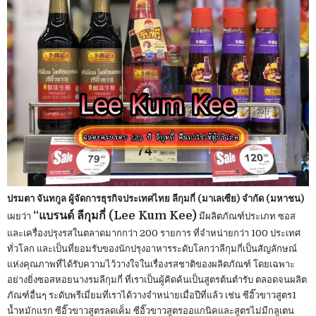
ปรมตา จันทกูล ผู้จัดการธุรกิจประเทศไทย ลีกุมกี่ (มาเลเซีย) จำกัด (มหาชน)
“แบรนด์ ลีกุมกี่ (Lee Kum Kee)
เผยว่า
มีผลิตภัณฑ์ประเภท ซอส
และเครื่องปรุงรสในตลาดมากกว่า 200 รายการ ที่จำหน่ายกว่า 100 ประเทศ
ทั่วโลก และเป็นที่ยอมรับของนักปรุงอาหารระดับโลกว่าลีกุมกี่เป็นสัญลักษณ์
แห่งคุณภาพที่ได้รับความไว้วางใจในเรื่องรสชาติของผลิตภัณฑ์ โดยเฉพาะ
อย่างยิ่งซอสหอยนางรมลีกุมกี่ ที่เราเป็นผู้คิดค้นเป็นสูตรต้นตำรับ ตลอดจนผลิต
ภัณฑ์อื่นๆ ระดับพรีเมี่ยมที่เราได้วางจำหน่ายเมื่อปีที่แล้ว เช่น ซีอิ๊วขาวสูตร1
น้ำหมักแรก ซีอิ๊วขาวสูตรลดเค็ม ซีอิ๊วขาวสูตรออแกนิคและสูตรไม่มีกลูเตน