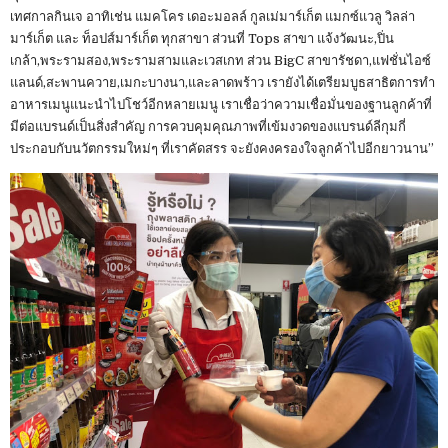
เทศกาลกินเจ อาทิเช่น แมคโคร เดอะมอลล์ กูลเม่มาร์เก็ต แมกซ์แวลู วิลล่า
มาร์เก็ต และ ท็อปส์มาร์เก็ต ทุกสาขา ส่วนที่ Tops สาขา แจ้งวัฒนะ,ปิ่น
เกล้า,พระรามสอง,พระรามสามและเวสเกท ส่วน BigC สาขารัชดา,แฟชั่นไอซ์
แลนด์,สะพานควาย,เมกะบางนา,และลาดพร้าว เรายังได้เตรียมบูธสาธิตการทำ
อาหารเมนูแนะนำไปโชว์อีกหลายเมนู เราเชื่อว่าความเชื่อมั่นของฐานลูกค้าที่
มีต่อแบรนด์เป็นสิ่งสำคัญ การควบคุมคุณภาพที่เข้มงวดของแบรนด์ลีกุมกี่
ประกอบกับนวัตกรรมใหม่ๆ ที่เราคัดสรร จะยังคงครองใจลูกค้าไปอีกยาวนาน”