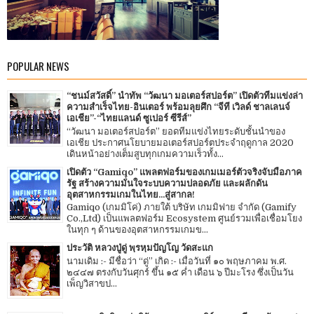
POPULAR NEWS
“ชนม์สวัสดิ์” นำทัพ “วัฒนา มอเตอร์สปอร์ต” เปิดตัวทีมแข่งล่า
ความสำเร็จไทย-อินเตอร์ พร้อมลุยศึก “จีที เวิลด์ ชาลเลนจ์
เอเชีย”-“ไทยแลนด์ ซูเปอร์ ซีรีส์”
“วัฒนา มอเตอร์สปอร์ต” ยอดทีมแข่งไทยระดับชั้นนำของ
เอเชีย ประกาศนโยบายมอเตอร์สปอร์ตประจำฤดูกาล 2020
เดินหน้าอย่างเต็มสูบทุกเกมความเร็วทั้ง...
เปิดตัว “Gamiqo” แพลตฟอร์มของเกมเมอร์ตัวจริงจับมือภาค
รัฐ สร้างความมั่นใจระบบความปลอดภัย และผลักดัน
อุตสาหกรรมเกมในไทย...สู่สากล!
Gamiqo (เกมมิโค่) ภายใต้ บริษัท เกมมิฟาย จำกัด (Gamify
Co.,Ltd) เป็นแพลตฟอร์ม Ecosystem ศูนย์รวมเพื่อเชื่อมโยง
ในทุก ๆ ด้านของอุตสาหกรรมเกมข...
ประวัติ หลวงปู่ดู่ พฺรหฺมปัญโญ วัดสะแก
นามเดิม :- มีชื่อว่า “ดู่” เกิด :- เมื่อวันที่ ๑๐ พฤษภาคม พ.ศ.
๒๔๔๗ ตรงกับวันศุกร์ ขึ้น ๑๕ ค่ำ เดือน ๖ ปีมะโรง ซึ่งเป็นวัน
เพ็ญวิสาขป...