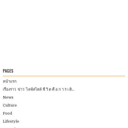
PAGES
หน้าแรก
เรื่องราว ข่าว ไลฟ์สไตล์ ชี วิ ต คื อ ก า ร เ ดิ...
News
Culture
Food
Lifestyle