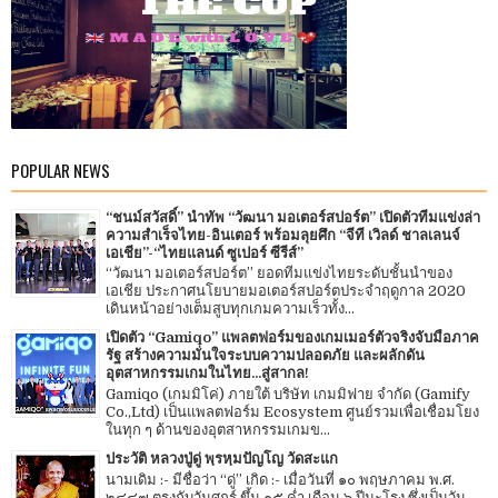
POPULAR NEWS
“ชนม์สวัสดิ์” นำทัพ “วัฒนา มอเตอร์สปอร์ต” เปิดตัวทีมแข่งล่า
ความสำเร็จไทย-อินเตอร์ พร้อมลุยศึก “จีที เวิลด์ ชาลเลนจ์
เอเชีย”-“ไทยแลนด์ ซูเปอร์ ซีรีส์”
“วัฒนา มอเตอร์สปอร์ต” ยอดทีมแข่งไทยระดับชั้นนำของ
เอเชีย ประกาศนโยบายมอเตอร์สปอร์ตประจำฤดูกาล 2020
เดินหน้าอย่างเต็มสูบทุกเกมความเร็วทั้ง...
เปิดตัว “Gamiqo” แพลตฟอร์มของเกมเมอร์ตัวจริงจับมือภาค
รัฐ สร้างความมั่นใจระบบความปลอดภัย และผลักดัน
อุตสาหกรรมเกมในไทย...สู่สากล!
Gamiqo (เกมมิโค่) ภายใต้ บริษัท เกมมิฟาย จำกัด (Gamify
Co.,Ltd) เป็นแพลตฟอร์ม Ecosystem ศูนย์รวมเพื่อเชื่อมโยง
ในทุก ๆ ด้านของอุตสาหกรรมเกมข...
ประวัติ หลวงปู่ดู่ พฺรหฺมปัญโญ วัดสะแก
นามเดิม :- มีชื่อว่า “ดู่” เกิด :- เมื่อวันที่ ๑๐ พฤษภาคม พ.ศ.
๒๔๔๗ ตรงกับวันศุกร์ ขึ้น ๑๕ ค่ำ เดือน ๖ ปีมะโรง ซึ่งเป็นวัน