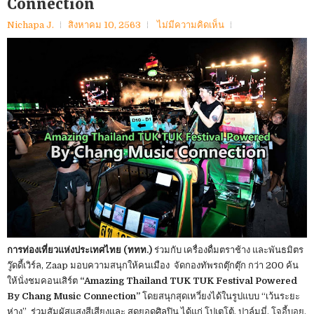
Connection
Nichapa J.
สิงหาคม 10, 2563
ไม่มีความคิดเห็น
การท่องเที่ยวแห่งประเทศไทย (ททท.)
ร่วมกับ เครื่องดื่มตราช้าง และพันธมิตร
วู๊ดดี้เวิร์ล, Zaap มอบความสนุกให้คนเมือง จัดกองทัพรถตุ๊กตุ๊ก กว่า 200 ค้น
ให้นั่งชมคอนเสิร์ต
“Amazing Thailand TUK TUK Festival Powered
By Chang Music Connection”
โดยสนุกสุดเหวี่ยงได้ในรูปแบบ “เว้นระยะ
ห่าง” ร่วมสัมผัสแสงสีเสียงและ สุดยอดศิลปิน ได้แก่ โปเตโต้, ปาล์มมี่, โจอี้บอย,