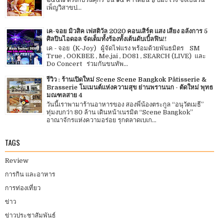
เพ็ญวิสาขป...
เค-จอย มิวสิค เฟสติวัล 2020 คอนเสิร์ต แสง เสียง อลังการ 5
ศิลปินไอดอล จัดเต็มทั้งร้องทั้งเต้นดับเบิ้ลฟิน!!
เค - จอย (K-Joy) ผู้จัดไฟแรง พร้อมด้วยพันธมิตร SM
True , OOKBEE , Me.jai , DO81 , SEARCH (LIVE) และ
Do Concert ร่วมกันขนทัพ...
รีวิว : ร้านเปิดใหม่ Scene Scene Bangkok Pâtisserie &
Brasserie โมเมนต์แห่งความสุข ย่านพรานนก - ตัดใหม่ พุทธ
มณฑลสาย 4
วันนี้เราพามาร้านอาหารของ สองพี่น้องตระกูล “อนุวัตเมธี”
ทุ่มงบกว่า 80 ล้าน เดินหน้าเนรมิต “Scene Bangkok”
อาณาจักรแห่งความอร่อย รุกตลาดเบเก...
TAGS
Review
การกิน และอาหาร
การท่องเที่ยว
ข่าว
ข่าวประชาสัมพันธ์