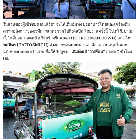
ในส่วนของผู้เข้าชมคอนเสิร์ตฯ จะได้เต็มอิ่มทั้ง บูธอาหารไทยและเครื่องดื่ม
ความอลังการของเวทีการแสดง รวมไปถึงศิลปิน โดยงานครั้งนี้ โปเตโต้, ปาล์ม
มี่, โจอี้บอย, แสตมป์ อภิวัชร์, ทรีแมนดาว (THREE MAN DOWN) และ
ไท
ทศมิตร (TAITOSMITH)
ต่างถ่ายทอดบทเพลงและลีลาความสนุกในแบบ
ฉบับของตนเอง สร้างรอยยิ้มให้กับผู้ชม
“เติมเต็มคำว่าเพื่อน”
ตลอด 7 ชั่วโมง
เต็ม