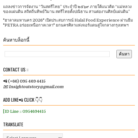
แถลงข่าวการจัดงาน “วันสตรีไทย” ประจําปี ๒๕๖๙ ภายใต้แนวคิด “แม่หลวง
ของแผ่นดิน สถิตถิ่นทิพย์วิมาน สตรีไทยตั้งปณิธาน สานต่องานศิลป์แผ่นดิน”
"ฮาลาลมหานคร 2026" เปิดประสบการณ์ Halal Food Experience ผ่านธีม
"PETRA อร่อยเหนือกาลเวลา" ยกนครศิลาแห่งจอร์แดนสู่ใจกลางกรุงเทพฯ
ค้นหาบล็อกนี้
CONTACT US ::
📲 (+66) 095 469 4415
✉️ Insightoutstory@gmail.com
ADD LINE📲 CLICK 👇👇
[ID Line :: 0954694415
TRANSLATE