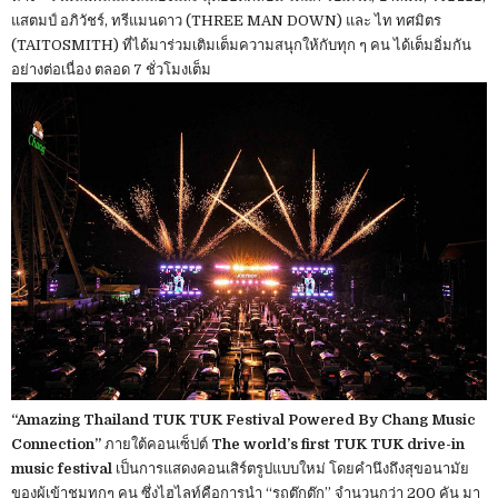
แสตมป์ อภิวัชร์, ทรีแมนดาว (THREE MAN DOWN) และ ไท ทศมิตร
(TAITOSMITH) ที่ได้มาร่วมเติมเต็มความสนุกให้กับทุก ๆ คน ได้เต็มอิ่มกัน
อย่างต่อเนื่อง ตลอด 7 ชั่วโมงเต็ม
“Amazing Thailand TUK TUK Festival Powered By Chang Music
Connection”
ภายใต้คอนเซ็ปต์
The world’s first TUK TUK drive-in
music festival
เป็นการแสดงคอนเสิร์ตรูปแบบใหม่ โดยคำนึงถึงสุขอนามัย
ของผู้เข้าชมทุกๆ คน ซึ่งไฮไลท์คือการนำ “รถตุ๊กตุ๊ก” จำนวนกว่า 200 คัน มา