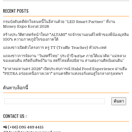
RECENT POSTS
กรมบังคับคดีพักใจคนหนี้ในอีสานด้วย “LED Smart Partner” ที่งาน
Money Expo Korat 2026
สร้างประวัติศาสตร์หน้าใหม่! "ALTANI" รถจักรยานยนต์ไฟฟ้าของพี่น้องมุสลิม
100% ความภาคภูมิใจของภาคใต้
แถลงข่าวเปิดตัวโครงการ ครู TT (Traffic Teacher) ทั่วประเทศ​
แถลงข่าวการจัดงาน “วันสตรีไทย” ประจําปี ๒๕๖๙ ภายใต้แนวคิด “แม่หลวง
ของแผ่นดิน สถิตถิ่นทิพย์วิมาน สตรีไทยตั้งปณิธาน สานต่องานศิลป์แผ่นดิน”
"ฮาลาลมหานคร 2026" เปิดประสบการณ์ Halal Food Experience ผ่านธีม
"PETRA อร่อยเหนือกาลเวลา" ยกนครศิลาแห่งจอร์แดนสู่ใจกลางกรุงเทพฯ
ค้นหาบล็อกนี้
CONTACT US ::
📲 (+66) 095 469 4415