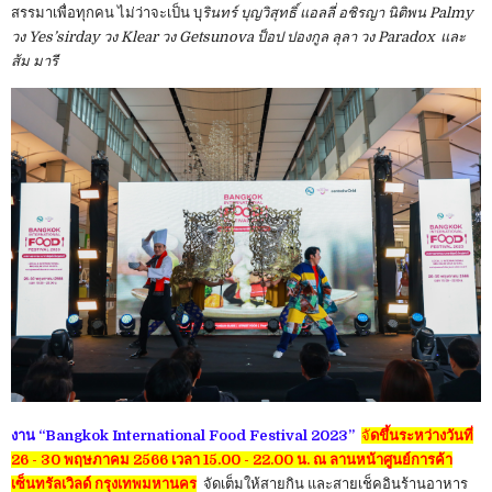
สรรมาเพื่อทุกคน ไม่ว่าจะเป็น บุ
รินทร์ บุญวิสุทธิ์ แอลลี่ อชิรญา นิติพน Palmy
วง Yes’sirday วง Klear วง Getsunova ป็อป ปองกูล ลุลา วง Paradox และ
ส้ม มารี
งาน “Bangkok International Food Festival 2023”
จั
ดขึ้นระหว่างวันที่
26 - 30 พฤษภาคม 2566 เวลา 15.00 - 22.00 น. ณ ลานหน้าศูนย์การค้า
เซ็นทรัลเวิลด์ กรุงเทพมหานคร
จัดเต็มให้สายกิน และสายเช็คอินร้านอาหาร