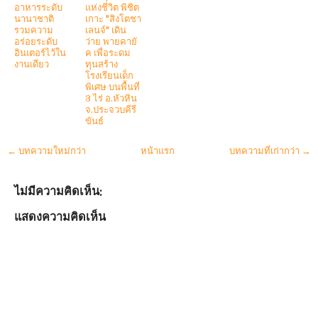
อาหารระดับ
แห่งชีวิต พิชิต
นานาชาติ
เกาะ "สิงโตชา
รวมความ
เลนจ์" เดิน
อร่อยระดับ
ว่าย พายคายั
อินเตอร์ไว้ใน
ค เพื่อระดม
งานเดียว
ทุนสร้าง
โรงเรียนเด็ก
พิเศษ บนพื้นที่
3 ไร่ อ.หัวหิน
จ.ประจวบคีรี
ขันธ์
← บทความใหม่กว่า
หน้าแรก
บทความที่เก่ากว่า →
ไม่มีความคิดเห็น:
แสดงความคิดเห็น