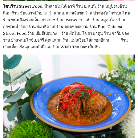
โซนร้าน Street Food
ที่พลาดไม่ได้ อาทิ ร้าน ป. สเต๊ะ ร้าน หมูปิ้งลุงอ้วน
สีลม ร้าน ชัยปลาหมึกย่าง ร้าน ขนมครกเจ้แขก ร้าน ปาท่องโก๋ การบินไทย
ร้าน ขนมปังอร่อยเด็ด เยาวราช ร้าน กระเพราซาวห้า ร้าน หมูอบโอ่ง ร้าน
กุยช่ายน้ำย้อย ร้าน สมาธิคาเฟ่ ร้าน ลอดช่องสยาม ร้าน Pinn Chinese
Street Food ร้าน เฮียตี่เป็ดย่าง ร้าน ผัดไทย ไชยา ย่าตุ่น ร้าน จากึมซอง
ร้าน ยำแหนมไรซ์เบอร์รี่ คุณแหวน ร้าน แม่เสงี่ยมไส้กรอกอีสาน ร้าน
ก๋วยเตี๋ยวเรือ คุณสมศักดิ์ และร้าน WND Tea Bar เป็นต้น