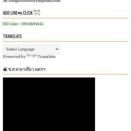
✉️ Insightoutstory@gmail.com
ADD LINE📲 CLICK 👇👇
[ID Line :: 0954694415
TRANSLATE
Powered by
Translate
🚉 ช.ส.ท.พาเที่ยว นครฯ