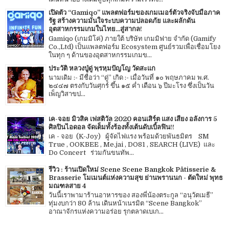
เปิดตัว “Gamiqo” แพลตฟอร์มของเกมเมอร์ตัวจริงจับมือภาค
รัฐ สร้างความมั่นใจระบบความปลอดภัย และผลักดัน
อุตสาหกรรมเกมในไทย...สู่สากล!
Gamiqo (เกมมิโค่) ภายใต้ บริษัท เกมมิฟาย จำกัด (Gamify
Co.,Ltd) เป็นแพลตฟอร์ม Ecosystem ศูนย์รวมเพื่อเชื่อมโยง
ในทุก ๆ ด้านของอุตสาหกรรมเกมข...
ประวัติ หลวงปู่ดู่ พฺรหฺมปัญโญ วัดสะแก
นามเดิม :- มีชื่อว่า “ดู่” เกิด :- เมื่อวันที่ ๑๐ พฤษภาคม พ.ศ.
๒๔๔๗ ตรงกับวันศุกร์ ขึ้น ๑๕ ค่ำ เดือน ๖ ปีมะโรง ซึ่งเป็นวัน
เพ็ญวิสาขป...
เค-จอย มิวสิค เฟสติวัล 2020 คอนเสิร์ต แสง เสียง อลังการ 5
ศิลปินไอดอล จัดเต็มทั้งร้องทั้งเต้นดับเบิ้ลฟิน!!
เค - จอย (K-Joy) ผู้จัดไฟแรง พร้อมด้วยพันธมิตร SM
True , OOKBEE , Me.jai , DO81 , SEARCH (LIVE) และ
Do Concert ร่วมกันขนทัพ...
รีวิว : ร้านเปิดใหม่ Scene Scene Bangkok Pâtisserie &
Brasserie โมเมนต์แห่งความสุข ย่านพรานนก - ตัดใหม่ พุทธ
มณฑลสาย 4
วันนี้เราพามาร้านอาหารของ สองพี่น้องตระกูล “อนุวัตเมธี”
ทุ่มงบกว่า 80 ล้าน เดินหน้าเนรมิต “Scene Bangkok”
อาณาจักรแห่งความอร่อย รุกตลาดเบเก...