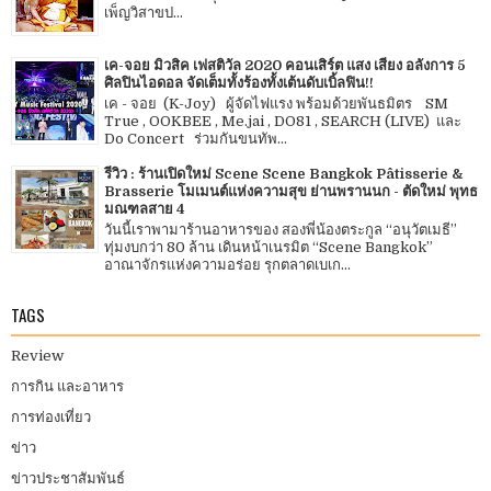
เพ็ญวิสาขป...
เค-จอย มิวสิค เฟสติวัล 2020 คอนเสิร์ต แสง เสียง อลังการ 5
ศิลปินไอดอล จัดเต็มทั้งร้องทั้งเต้นดับเบิ้ลฟิน!!
เค - จอย (K-Joy) ผู้จัดไฟแรง พร้อมด้วยพันธมิตร SM
True , OOKBEE , Me.jai , DO81 , SEARCH (LIVE) และ
Do Concert ร่วมกันขนทัพ...
รีวิว : ร้านเปิดใหม่ Scene Scene Bangkok Pâtisserie &
Brasserie โมเมนต์แห่งความสุข ย่านพรานนก - ตัดใหม่ พุทธ
มณฑลสาย 4
วันนี้เราพามาร้านอาหารของ สองพี่น้องตระกูล “อนุวัตเมธี”
ทุ่มงบกว่า 80 ล้าน เดินหน้าเนรมิต “Scene Bangkok”
อาณาจักรแห่งความอร่อย รุกตลาดเบเก...
TAGS
Review
การกิน และอาหาร
การท่องเที่ยว
ข่าว
ข่าวประชาสัมพันธ์