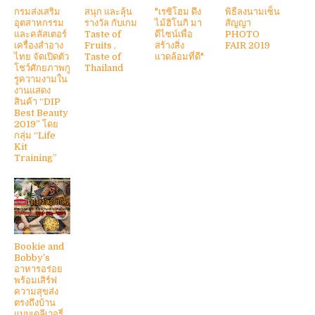
กรมส่งเสริม
สนุก และลุ้น
"เรซิโฮม ดึง
พิธีลงนามเซ็น
อุตสาหกรรม
รางวัล กับเกม
ไม้ฮิโนกิ มา
สัญญา
และคลัสเตอร์
Taste of
ดีไซน์เพื่อ
PHOTO
เครื่องสำอาง
Fruits ,
สร้างสิ่ง
FAIR 2019
ไทย จัดเปิดตัว
Taste of
แวดล้อมที่ดี"
โชว์ศักยภาพกู
Thailand
รูความงามใน
งานแสดง
สินค้า “DIP
Best Beauty
2019” โดย
กลุ่ม “Life
Kit
Training”
Bookie and
Bobby’s
อาหารอร่อย
พร้อมเสิร์ฟ
ความสุขส่ง
ตรงถึงบ้าน
แบบเดลีเวอรี่