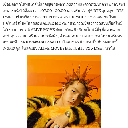
เชื่อมต่อทุกไลฟ์สไตล์ ที่สำคัญเขายังอำนวยความสะดวกด้วยบริการ #รถบัสฟรี
สามารถนั่งได้ตั้งแต่เวลา 07.00 - 20.00 น. จุดรับ-ส่งอยู่ที่ BTS อุดมสุข , BTS
บางนา , เซ็นทรัล บางนา , TOYOTA ALIVE SPACE บางนา และ รพ.ไทย
นครินทร์ เพียงโหลดแอป ALIVE MOVE ก็สามารถเช็คเวลารถแบบเรียลไทม์
ได้เลย นอกจากนี้ ALIVE MOVE ยังมาพร้อมสิทธิประโยชน์ดีๆ อีกมากมาย
อาทิ คูปองส่วนลดร้านอาหารชื่อดัง ​, ส่วนลด 300 บาท จาก รพ.ไทยนครินทร์ ,
ส่วนลดที่ The Pavement Food Hall โดย เชฟหมึกแดง เป็นต้น ทั้งหมดนี้
เพียงแค่คุณโหลดแอป ALIVE MOVE : http://bit.ly/3ZwLYsm เท่านั้น