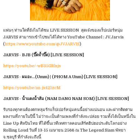
แฟนๆ ท่านใดที่ยังไม่ได้ชม LIVE SESSION สุดเจ๋งของแร็ปเปอร์หนุ่ม
JARVIS สามารถเข้าไปชมได้ได้ทาง YouTube Channel : JV.Jarvis
(
https://www.youtube.com/@JVJARVIS
)
JARVIS - BJB (บึ๊ดจ้ำบึ๊ด) [LIVE SESSION]
https://youtu.be/-wB35GRlsjs
JARVIS - ผมอะ…(Umm) | (PHOM A Unm) [LIVE SESSION]
https://youtu.be/an-jx421zcM
JARVIS - น้ำแดงน้ำส้ม (NAM DANG NAM SOM) [LIVE SESSION]
รับรองทุกคนต้องตกหลุมรักแร็ปเปอร์หนุ่มคนนี้อย่างแน่นอน และฝากติดตาม
ผลงานที่ภายในปีนี้ ไม่ว่าจะเป็นด้านเพลงที่กำลังจะปล่อย รวมทั้งได้เป็นหนึ่งใน
Line Up ศิลปินไทย ที่ได้ขึ้นเวทีเทศกาลคอนเสิร์ตฮิปฮอประดับโลกอย่าง
Rolling Loud วันที่ 13-15 เมษายน 2566 ณ The Legend Siam พัทยา
จ.ชลบุรี ที่กำลังจะถึงนี้