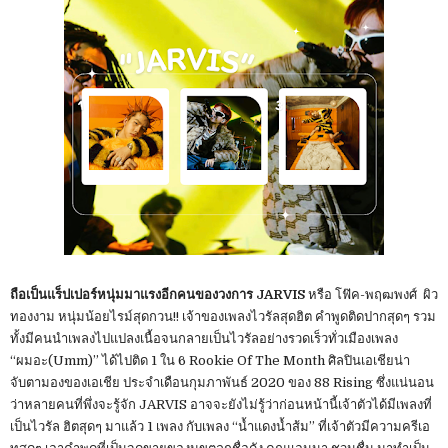
ถือเป็นแร็ปเปอร์หนุ่มมาแรงอีกคนของวงการ JARVIS
หรือ โฟ๊ค-พฤฒพงศ์ ผิว
ทองงาม หนุ่มน้อยไรม์สุดกวน!! เจ้าของเพลงไวรัลสุดฮิต คำพูดติดปากสุดๆ รวม
ทั้งมีคนนำเพลงไปแปลงเนื้อจนกลายเป็นไวรัลอย่างรวดเร็วทั่วเมืองเพลง
“ผมอะ(Umm)” ได้ไปติด 1 ใน 6 Rookie Of The Month ศิลปินเอเชียน่า
จับตามองของเอเชีย ประจำเดือนกุมภาพันธ์ 2020 ของ 88 Rising ซึ่งแน่นอน
ว่าหลายคนที่พึ่งจะรู้จัก JARVIS อาจจะยังไม่รู้ว่าก่อนหน้านี้เจ้าตัวได้มีเพลงที่
เป็นไวรัล ฮิตสุดๆ มาแล้ว 1 เพลง กับเพลง “น้ำแดงน้ำส้ม” ที่เจ้าตัวมีความครีเอ