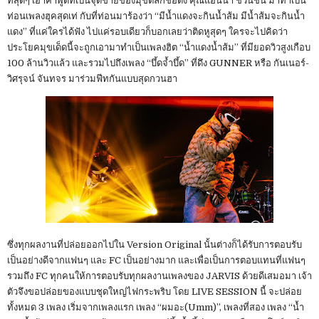
ทสุดๆ เอาคำพูดที่เป็นจุดขายของมุขตลกชื่อดัง คุณแอนนา ชวนชื่น มาทำเป็น
ท่อนเพลงฮุคสุดเท่ กับที่ท่อนมาร้องว่า “มีน้ำแดงจะกินน้ำส้ม มีน้ำส้มจะกินน้ำ
แดง” ที่แค่ใครได้ฟัง ไปแค่รอบเดียวก็บอกเลยว่าติดหูสุดๆ ใครจะไปคิดว่า
ประโยคมุขเด็ดนี้จะถูกเอามาทำเป็นเพลงฮิต “น้ำแดงน้ำส้ม” ที่มียอดวิวสูงเกือบ
100 ล้านวิวแล้ว และรวมไปถึงเพลง “บึ้ดจ้ำบึ้ด” ที่ดึง GUNNER หรือ กันเนอร์-
วิศรุจน์ จันทจร มาร่วมฟีทกันแบบสุดกวนฮา
ซึ่งทุกผลงานที่ปล่อยออกไปใน Version Original นั้นต่างก็ได้รับการตอบรับ
เป็นอย่างดีจากแฟนๆ และ FC เป็นอย่างมาก และเพื่อเป็นการตอบแทนที่แฟนๆ
รวมถึง FC ทุกคนให้การตอบรับทุกผลงานเพลงของ JARVIS ด้วยดีเสมอมา เจ้า
ตัวจึงขอปล่อยของแบบชุดใหญ่ไฟกระพริบ โดย LIVE SESSION นี้ จะปล่อย
ทั้งหมด 3 เพลง เริ่มจากเพลงแรก เพลง “ผมอะ(Umm)”, เพลงที่สอง เพลง “น้ำ