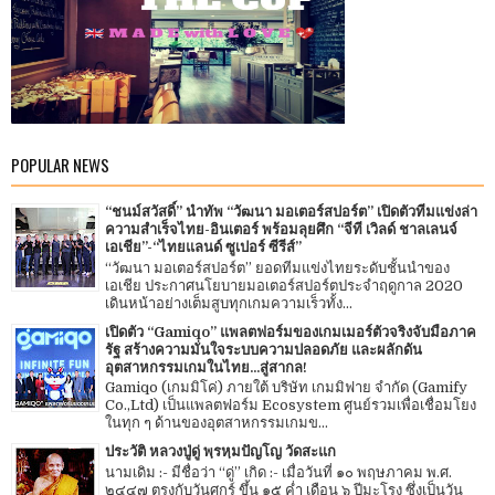
POPULAR NEWS
“ชนม์สวัสดิ์” นำทัพ “วัฒนา มอเตอร์สปอร์ต” เปิดตัวทีมแข่งล่า
ความสำเร็จไทย-อินเตอร์ พร้อมลุยศึก “จีที เวิลด์ ชาลเลนจ์
เอเชีย”-“ไทยแลนด์ ซูเปอร์ ซีรีส์”
“วัฒนา มอเตอร์สปอร์ต” ยอดทีมแข่งไทยระดับชั้นนำของ
เอเชีย ประกาศนโยบายมอเตอร์สปอร์ตประจำฤดูกาล 2020
เดินหน้าอย่างเต็มสูบทุกเกมความเร็วทั้ง...
เปิดตัว “Gamiqo” แพลตฟอร์มของเกมเมอร์ตัวจริงจับมือภาค
รัฐ สร้างความมั่นใจระบบความปลอดภัย และผลักดัน
อุตสาหกรรมเกมในไทย...สู่สากล!
Gamiqo (เกมมิโค่) ภายใต้ บริษัท เกมมิฟาย จำกัด (Gamify
Co.,Ltd) เป็นแพลตฟอร์ม Ecosystem ศูนย์รวมเพื่อเชื่อมโยง
ในทุก ๆ ด้านของอุตสาหกรรมเกมข...
ประวัติ หลวงปู่ดู่ พฺรหฺมปัญโญ วัดสะแก
นามเดิม :- มีชื่อว่า “ดู่” เกิด :- เมื่อวันที่ ๑๐ พฤษภาคม พ.ศ.
๒๔๔๗ ตรงกับวันศุกร์ ขึ้น ๑๕ ค่ำ เดือน ๖ ปีมะโรง ซึ่งเป็นวัน