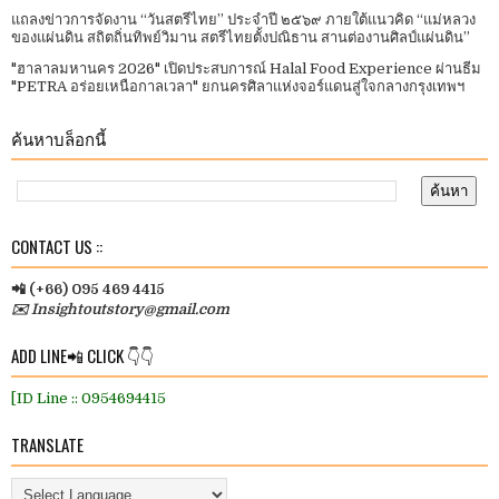
แถลงข่าวการจัดงาน “วันสตรีไทย” ประจําปี ๒๕๖๙ ภายใต้แนวคิด “แม่หลวง
ของแผ่นดิน สถิตถิ่นทิพย์วิมาน สตรีไทยตั้งปณิธาน สานต่องานศิลป์แผ่นดิน”
"ฮาลาลมหานคร 2026" เปิดประสบการณ์ Halal Food Experience ผ่านธีม
"PETRA อร่อยเหนือกาลเวลา" ยกนครศิลาแห่งจอร์แดนสู่ใจกลางกรุงเทพฯ
ค้นหาบล็อกนี้
CONTACT US ::
📲 (+66) 095 469 4415
✉️ Insightoutstory@gmail.com
ADD LINE📲 CLICK 👇👇
[ID Line :: 0954694415
TRANSLATE