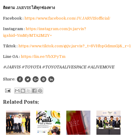
ติดตาม JARVIS ได้ทุกช่องทาง
Facebook :
https://www.facebook.com/JV.JARVISofficial/
Instagram :
https://instagram.com/jv.jarvis?
igshid=YmMyMTA2M2Y=
Tiktok :
https://www.tiktok.com/@jv.jarvis?_t=8VHbpGdmnGj&_r=1
Line OA :
https://lin.ee/YbXPyTm
#JARVIS #TOYOTA #TOYOTAALIVESPACE #ALIVEMOVE
Share:
Related Posts: