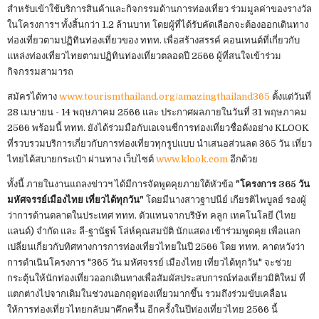
สำหรับเข้าใช้บริการสินค้าและกิจกรรมด้านการท่องเที่ยว ร่วมมูลค่าของรางวัล
ในโครงการฯ ทั้งสิ้นกว่า 1.2 ล้านบาท โดยผู้ที่ได้รับคัดเลือกจะต้องออกเดินทาง
ท่องเที่ยวตามปฏิทินท่องเที่ยวของ ททท. เพื่อสร้างสรรค์ คอนเทนต์ที่เกี่ยวกับ
แหล่งท่องเที่ยวไทยตามปฏิทินท่องเที่ยวตลอดปี 2566 ผู้ที่สนใจเข้าร่วม
กิจกรรมสามารถ
สมัครได้ทาง
www.tourismthailand.org/amazingthailand365
ตั้งแต่วันที่
28 เมษายน - 14 พฤษภาคม 2566 และ ประกาศผลภายในวันที่ 31 พฤษภาคม
2566 พร้อมนี้ ททท. ยังได้ร่วมมือกับเอเจนซี่การท่องเที่ยวชื่อดังอย่าง KLOOK
ที่รวบรวมบริการเกี่ยวกับการท่องเที่ยวทุกรูปแบบ นำเสนอส่วนลด 365 วัน เที่ยว
ไทยได้สบายกระเป๋า ผ่านทาง เว็บไซต์
www.klook.com
อีกด้วย
ทั้งนี้ ภายในงานแถลงข่าวฯ ได้มีการจัดพูดคุยภายใต้หัวข้อ
"โครงการ 365 วัน
มหัศจรรย์เมืองไทย เที่ยวได้ทุกวัน"
โดยมีนางสาวฐาปนีย์ เกียรติไพบูลย์ รองผู้
ว่าการด้านตลาดในประเทศ ททท. ตัวแทนจากบริษัท คลูก เทคโนโลยี (ไทย
แลนด์) จำกัด และ ลี-ฐานัฐพ์ โล่ห์คุณสมบัติ นักแสดง เข้าร่วมพูดคุย เพื่อแลก
เปลี่ยนเกี่ยวกับทิศทางการการท่องเที่ยวไทยในปี 2566 โดย ททท. คาดหวังว่า
การดำเนินโครงการ "365 วัน มหัศจรรย์ เมืองไทย เที่ยวได้ทุกวัน" จะช่วย
กระตุ้นให้นักท่องเที่ยวออกเดินทางเพื่อสัมผัสประสบการณ์ท่องเที่ยวมิติใหม่ ที่
แตกต่างไปจากเดิมในช่วงนอกฤดูท่องเที่ยวมากขึ้น รวมถึงร่วมขับเคลื่อน
ให้การท่องเที่ยวไทยกลับมาคึกครื้น อีกครั้งในปีท่องเที่ยวไทย 2566 นี้