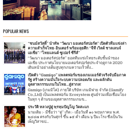
POPULAR NEWS
“ชนม์สวัสดิ์” นำทัพ “วัฒนา มอเตอร์สปอร์ต” เปิดตัวทีมแข่งล่า
ความสำเร็จไทย-อินเตอร์ พร้อมลุยศึก “จีที เวิลด์ ชาลเลนจ์
เอเชีย”-“ไทยแลนด์ ซูเปอร์ ซีรีส์”
“วัฒนา มอเตอร์สปอร์ต” ยอดทีมแข่งไทยระดับชั้นนำของ
เอเชีย ประกาศนโยบายมอเตอร์สปอร์ตประจำฤดูกาล 2020
เดินหน้าอย่างเต็มสูบทุกเกมความเร็วทั้ง...
เปิดตัว “Gamiqo” แพลตฟอร์มของเกมเมอร์ตัวจริงจับมือภาค
รัฐ สร้างความมั่นใจระบบความปลอดภัย และผลักดัน
อุตสาหกรรมเกมในไทย...สู่สากล!
Gamiqo (เกมมิโค่) ภายใต้ บริษัท เกมมิฟาย จำกัด (Gamify
Co.,Ltd) เป็นแพลตฟอร์ม Ecosystem ศูนย์รวมเพื่อเชื่อมโยง
ในทุก ๆ ด้านของอุตสาหกรรมเกมข...
ประวัติ หลวงปู่ดู่ พฺรหฺมปัญโญ วัดสะแก
นามเดิม :- มีชื่อว่า “ดู่” เกิด :- เมื่อวันที่ ๑๐ พฤษภาคม พ.ศ.
๒๔๔๗ ตรงกับวันศุกร์ ขึ้น ๑๕ ค่ำ เดือน ๖ ปีมะโรง ซึ่งเป็นวัน
เพ็ญวิสาขป...