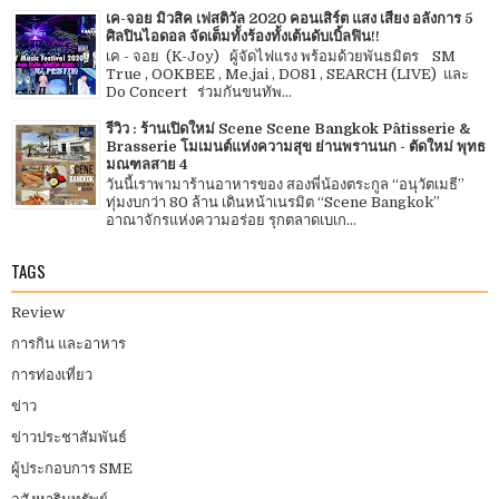
เค-จอย มิวสิค เฟสติวัล 2020 คอนเสิร์ต แสง เสียง อลังการ 5
ศิลปินไอดอล จัดเต็มทั้งร้องทั้งเต้นดับเบิ้ลฟิน!!
เค - จอย (K-Joy) ผู้จัดไฟแรง พร้อมด้วยพันธมิตร SM
True , OOKBEE , Me.jai , DO81 , SEARCH (LIVE) และ
Do Concert ร่วมกันขนทัพ...
รีวิว : ร้านเปิดใหม่ Scene Scene Bangkok Pâtisserie &
Brasserie โมเมนต์แห่งความสุข ย่านพรานนก - ตัดใหม่ พุทธ
มณฑลสาย 4
วันนี้เราพามาร้านอาหารของ สองพี่น้องตระกูล “อนุวัตเมธี”
ทุ่มงบกว่า 80 ล้าน เดินหน้าเนรมิต “Scene Bangkok”
อาณาจักรแห่งความอร่อย รุกตลาดเบเก...
TAGS
Review
การกิน และอาหาร
การท่องเที่ยว
ข่าว
ข่าวประชาสัมพันธ์
ผู้ประกอบการ SME