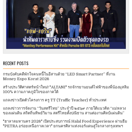
RECENT POSTS
กรมบังคับคดีพักใจคนหนี้ในอีสานด้วย “LED Smart Partner” ที่งาน
Money Expo Korat 2026
สร้างประวัติศาสตร์หน้าใหม่! "ALTANI" รถจักรยานยนต์ไฟฟ้าของพี่น้องมุสลิม
100% ความภาคภูมิใจของภาคใต้
แถลงข่าวเปิดตัวโครงการ ครู TT (Traffic Teacher) ทั่วประเทศ​
แถลงข่าวการจัดงาน “วันสตรีไทย” ประจําปี ๒๕๖๙ ภายใต้แนวคิด “แม่หลวง
ของแผ่นดิน สถิตถิ่นทิพย์วิมาน สตรีไทยตั้งปณิธาน สานต่องานศิลป์แผ่นดิน”
"ฮาลาลมหานคร 2026" เปิดประสบการณ์ Halal Food Experience ผ่านธีม
"PETRA อร่อยเหนือกาลเวลา" ยกนครศิลาแห่งจอร์แดนสู่ใจกลางกรุงเทพฯ