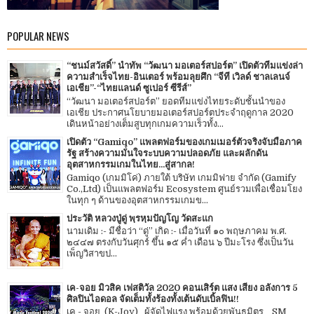
POPULAR NEWS
“ชนม์สวัสดิ์” นำทัพ “วัฒนา มอเตอร์สปอร์ต” เปิดตัวทีมแข่งล่า
ความสำเร็จไทย-อินเตอร์ พร้อมลุยศึก “จีที เวิลด์ ชาลเลนจ์
เอเชีย”-“ไทยแลนด์ ซูเปอร์ ซีรีส์”
“วัฒนา มอเตอร์สปอร์ต” ยอดทีมแข่งไทยระดับชั้นนำของ
เอเชีย ประกาศนโยบายมอเตอร์สปอร์ตประจำฤดูกาล 2020
เดินหน้าอย่างเต็มสูบทุกเกมความเร็วทั้ง...
เปิดตัว “Gamiqo” แพลตฟอร์มของเกมเมอร์ตัวจริงจับมือภาค
รัฐ สร้างความมั่นใจระบบความปลอดภัย และผลักดัน
อุตสาหกรรมเกมในไทย...สู่สากล!
Gamiqo (เกมมิโค่) ภายใต้ บริษัท เกมมิฟาย จำกัด (Gamify
Co.,Ltd) เป็นแพลตฟอร์ม Ecosystem ศูนย์รวมเพื่อเชื่อมโยง
ในทุก ๆ ด้านของอุตสาหกรรมเกมข...
ประวัติ หลวงปู่ดู่ พฺรหฺมปัญโญ วัดสะแก
นามเดิม :- มีชื่อว่า “ดู่” เกิด :- เมื่อวันที่ ๑๐ พฤษภาคม พ.ศ.
๒๔๔๗ ตรงกับวันศุกร์ ขึ้น ๑๕ ค่ำ เดือน ๖ ปีมะโรง ซึ่งเป็นวัน
เพ็ญวิสาขป...
เค-จอย มิวสิค เฟสติวัล 2020 คอนเสิร์ต แสง เสียง อลังการ 5
ศิลปินไอดอล จัดเต็มทั้งร้องทั้งเต้นดับเบิ้ลฟิน!!
เค - จอย (K-Joy) ผู้จัดไฟแรง พร้อมด้วยพันธมิตร SM