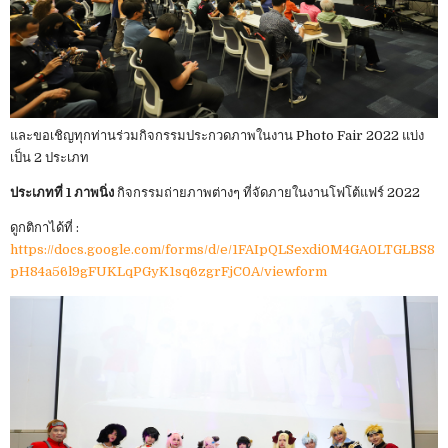
และขอเชิญทุกท่านร่วมกิจกรรมประกวดภาพในงาน Photo Fair 2022 แบ่ง
เป็น 2 ประเภท
ประเภทที่ 1 ภาพนิ่ง
กิจกรรมถ่ายภาพต่างๆ ที่จัดภายในงานโฟโต้แฟร์ 2022
ดูกติกาได้ที่ :
https://docs.google.com/forms/d/e/1FAIpQLSexdi0M4GA0LTGLBS8
pH84a56l9gFUKLqPGyK1sq6zgrFjC0A/viewform