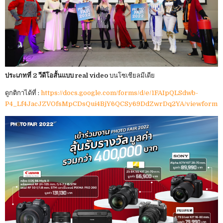
ประเภทที่ 2 วีดีโอสั้นแบบ real video
บนโซเชียลมีเดีย
ดูกติกาได้ที่ :
https://docs.google.com/forms/d/e/1FAIpQLSdwb-
P4_Lf4JacJZVOfsMpCDsQui4BjY6QCSy69DdZwrDq2YA/viewform