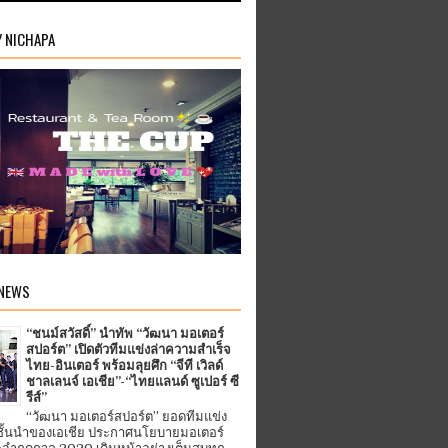
Y NICHAPA
 NEWS
“ชนม์สวัสดิ์” นำทัพ “วัฒนา มอเตอร์
สปอร์ต” เปิดตัวทีมแข่งล่าความสำเร็จ
ไทย-อินเตอร์ พร้อมลุยศึก “จีที เวิลด์
ชาลเลนจ์ เอเชีย”-“ไทยแลนด์ ซูเปอร์ ซี
รีส์”
“วัฒนา มอเตอร์สปอร์ต” ยอดทีมแข่ง
ชั้นนำของเอเชีย ประกาศนโยบายมอเตอร์