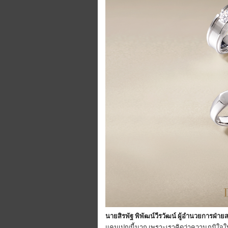
นายสิรพัฐ พิพัฒน์วีรวัฒน์ ผู้อำนวยการฝ่า
แคมเปญนี้มาก เพราะเราคิดว่าความภูมิใจใน