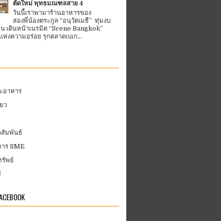
ตัดใหม่ พุทธมณฑลสาย 4
วันนี้เราพามาร้านอาหารของ
สองพี่น้องตระกูล “อนุวัตเมธี” ทุ่มงบ
้าน เดินหน้าเนรมิต “Scene Bangkok”
ห่งความอร่อย รุกตลาดเบเก...
ละอาหาร
่ยว
สัมพันธ์
บการ SME
รัพย์
ี
FACEBOOK