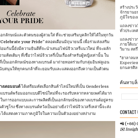
สร้างประว
จักรยานยน
ภูมิใจของ
แถลงข่าวเ
ทั่วประเทศ​
อกถึงเอกลักษณ์และตัวตนของผู้สวมใส่ ที่จะช่วยเสริมบุคลิกให้ได้ในทุกวัน
แถลงข่าวก
“Celebrate your Pride”
ตลอดเดือนมิถุนายนนี้ เพื่อร่วมส่งเสริม
ภายใต้แนว
ันนี้ยังมีความยินดีที่จะนำเสนอไฟน์จิวเวลรี่แนวใหม่ ที่จะผลัก
วิมาน สตร
ิดเดิมๆ ที่เชื่อว่าไฟน์จิวเวลรี่เป็นเรื่องสำหรับผู้หญิงเท่านั้น ใน
"ฮาลาลมห
ที่เป็นเอกลักษณ์ของทางแบรนด์ มาถ่ายทอดร่วมกับกลุ่มอินฟลูเอน
Experien
ยกนครศิลา
ื่อสนับสนุนให้ทุกคนกล้าที่จะยอมรับและแสดงออกถึงความเป็นตัวตน
ค้นหาบล็อ
ทางเดอมอนด์
ได้เตรียมคัดเลือกสินค้าไลน์ใหม่ที่เป็น Genderless
ทางแบรนด์พร้อมออกแบบดีไซน์ใหม่ที่จะรองรับหลากหลายเพศได้มาก
่ใจในการออกแบบและการผลิตที่เป็นเอกลักษณ์ของทางแบรนด์อยู่ครบ
ตัวชูโรง ซึ่งทางแบรนด์หวังเป็นอย่างยิ่งว่าไฟน์จิวเวลรี่เหล่านี้จะส่ง
CONTACT U
 และได้แสดงความภาคภูมิใจในความเป็นตัวเองอย่างสง่างาม
📲 (+66)
✉️ Insig