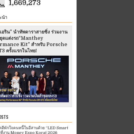
1,669,273
ะนำ
อริน” นำทัพดาราสายซิ่ง ร่วมงาน
ัวชุดแต่งรถ“Manthey
rmance Kit” สำหรับ Porsche
3 ครั้งแรกในไทย!
OSTS
คดีพักใจคนหนี้ในอีสานด้วย “LED Smart
 ที่งาน Money Expo Korat 2026