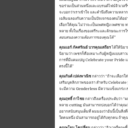
ขอร่วมเป็นส่วนหนึ่งและแบรนด์ไฟน์จิวเวลรี่ขอ
จะบอกว่าเราเข้าใจ และคำนึงถึงความหลากห
เฉลิมฉลองกับความเป็นปัจเจกของตนได้อย่างภา
เลือกให้คุณ ไม่ว่าจะเป็นเพศหญิง เพศชา
หลาย ทั้งในเรื่องของสรีระและลักษณะการใ
ตอบสนองความต้องการของคุณได้”
คุณแอร์ ภัคศรัณย์ บวรคุณเสถียร
ได้ให้นิยา
นิยามว่า เพชรก็คือเหมาะกับผู้หญิงแบบสาวเลย
การที่มีแคมเปญ Celebrate your Pride แอร์
ตรงนี้ได้”
คุณกันต์ เปล่งพาณิช
กล่าวว่า “ถ้าจะเลือกใส
เสริมบุคลิกภาพของเรา สำหรับ Celebrate yo
จะมีความ Genderless มีความแข็งแกร่ง เร
คุณฤทธิ์ กาไชย
กล่าวถึงเครื่องประดับว่า “
หลาย cutting มันสามารถบ่งบอกได้ว่าคุ
อยากสนับสนุนเต็มที่ ผมมองว่าอันนี้เป็นสิ่งท
ใดคนหนึ่ง มันสามารถอยู่ได้กับทุกคน ถ้าคุณ
คุณพโยม โตเปลี่ยน
กล่าวว่า “จิวเวลรี่ทุกๆ