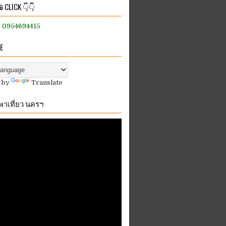
 CLICK 👇👇
:: 0954694415
E
 by
Translate
.พาเที่ยว นครฯ