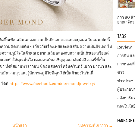
กว่า 80 ล
อาณาจักรแ
TAGS
กิดขึ้นเพื่อเฉลิมฉลองความเป็นปัจเจกของแต่ละบุคคล ในแคมเปญนี้
ามคิดแบบเดิม ๆ เกี่ยวกับเรื่องเพศและส่งเสริมความเป็นปัจเจก ไม่
Review
ึงความภูมิใจในตัวคุณ อยากเฉลิมฉลองกับความเป็นตัวเอง หรือแค่
การกิน แ
ยและทำให้คุณมั่นใจ เดอมอนด์ขอเชิญคุณมาสัมผัสจิวเวลรี่ที่เป็น
การท่องเที
าขา ทั้งที่สยามพารากอน ซีคอนสแควร์ ศรีนครินทร์ เมกา บางนา และ
ข่าว
านมีความสุขและรู้สึกภาคภูมิใจที่คุณได้เป็นตัวเองในวันนี้
ข่าวประชา
ได้ที่
https://www.facebook.com/dermondjewelry/
ผู้ประกอ
อสังหาริมท
เทคโนโลย
FANPAGE 
หน้าแรก
บทความที่เก่ากว่า →