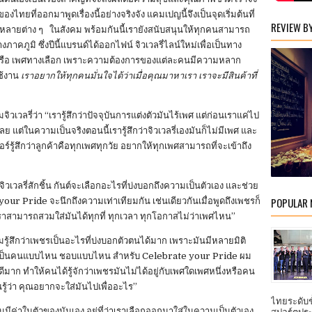
งไทยที่ออกมาพูดเรื่องนี้อย่างจริงจัง แคมเปญนี้จึงเป็นจุดเริ่มต้นที่
REVIEW B
ลายต่าง ๆ ในสังคม พร้อมกันนี้เรายังสนับสนุนให้ทุกคนสามารถ
คภูมิ ซึ่งปีนี้แบรนด์ได้ออกไฟน์ จิวเวลรี่ไลน์ใหม่เพื่อเป็นทาง
ย หรือ เพศทางเลือก เพราะความต้องการของแต่ละคนมีความหลาก
ช้งาน
เราอยากให้ทุกคนมั่นใจได้ว่าเมื่อคุณมาหาเรา เราจะมีสินค้าที่
มจิวเวลรี่ว่า “เรารู้สึกว่าปัจจุบันการแต่งตัวมันไร้เพศ แต่ก่อนเราแค่ไป
 แต่ในความเป็นจริงตอนนี้เรารู้สึกว่าจิวเวลรี่เองมันก็ไม่มีเพศ และ
รู้สึกว่าลูกค้าคือทุกเพศทุกวัย อยากให้ทุกเพศสามารถที่จะเข้าถึง
่จิวเวลรี่สักชิ้น กันต์จะเลือกอะไรที่บ่งบอกถึงความเป็นตัวเอง และช่วย
POPULAR
ur Pride จะนึกถึงความเท่าเทียมกัน เช่นเดียวกันเมื่อพูดถึงเพชรก็
าสามารถสวมใส่มันได้ทุกที่ ทุกเวลา ทุกโอกาสไม่ว่าเพศไหน”
ผมรู้สึกว่าเพชรเป็นอะไรที่บ่งบอกตัวตนได้มาก เพราะมันมีหลายมิติ
ณเป็นคนแบบไหน ชอบแบบไหน สำหรับ Celebrate your Pride ผม
ี่ดีมาก ทำให้คนได้รู้จักว่าเพชรมันไม่ได้อยู่กับเพศใดเพศหนึ่งหรือคน
รู้ว่า คุณอยากจะใส่มันไปเพื่ออะไร”
ไทยระดับ
ชิ้นมีค่าในตัวของมันเอง อยู่ที่ว่าเราเลือกออกมาใส่ในความเป็นตัวเอง