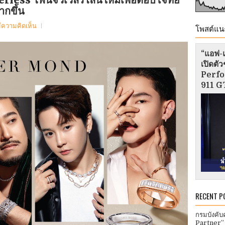
กขึ้น
มีความคิดเห็น
โพสต์แน
“แอฟ-แ
เปิดต
Perfo
911 GT
RECENT P
กรมบังคับ
Partner”