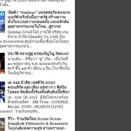
จำฤดูกาล 2020 เดินหน้าอย่างเต็มสูบทุก
ทั้ง...
เปิดตัว “Gamiqo” แพลตฟอร์มของเกม
เมอร์ตัวจริงจับมือภาครัฐ สร้างความ
มั่นใจระบบความปลอดภัย และผลักดัน
อุตสาหกรรมเกมในไทย...สู่สากล!
Gamiqo (เกมมิโค่) ภายใต้ บริษัท เกม
มิฟาย จำกัด (Gamify Co.,Ltd) เป็น
 Ecosystem ศูนย์รวมเพื่อเชื่อมโยงในทุก
อุตสาหกรรมเกมข...
ประวัติ หลวงปู่ดู่ พฺรหฺมปัญโญ วัดสะแก
นามเดิม :- มีชื่อว่า “ดู่” เกิด :- เมื่อวันที่
๑๐ พฤษภาคม พ.ศ. ๒๔๔๗ ตรงกับวัน
ศุกร์ ขึ้น ๑๕ ค่ำ เดือน ๖ ปีมะโรง ซึ่งเป็น
วันเพ็ญวิสาขป...
เค-จอย มิวสิค เฟสติวัล 2020
คอนเสิร์ต แสง เสียง อลังการ 5 ศิลปิน
ไอดอล จัดเต็มทั้งร้องทั้งเต้นดับเบิ้ลฟิน!!
เค - จอย (K-Joy) ผู้จัดไฟแรง พร้อม
ด้วยพันธมิตร SM True , OOKBEE ,
Me.jai , DO81 , SEARCH (LIVE)
ncert ร่วมกันขนทัพ...
รีวิว : ร้านเปิดใหม่ Scene Scene
Bangkok Pâtisserie & Brasserie
โมเมนต์แห่งความสุข ย่านพรานนก -