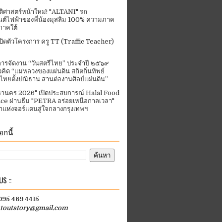
ัติศาสตร์หน้าใหม่! "ALTANI" รถ
ต์ไฟฟ้าของพี่น้องมุสลิม 100% ความภาค
ภาคใต้
ปิดตัวโครงการ ครู TT (Traffic Teacher)
ารจัดงาน “วันสตรีไทย” ประจําปี ๒๕๖๙
คิด “แม่หลวงของแผ่นดิน สถิตถิ่นทิพย์
ีไทยตั้งปณิธาน สานต่องานศิลป์แผ่นดิน”
านคร 2026" เปิดประสบการณ์ Halal Food
ce ผ่านธีม "PETRA อร่อยเหนือกาลเวลา"
แห่งจอร์แดนสู่ใจกลางกรุงเทพฯ
กนี้
S ::
 095 469 4415
htoutstory@gmail.com