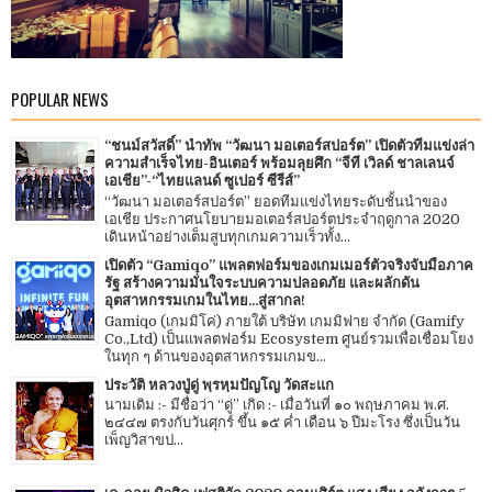
POPULAR NEWS
“ชนม์สวัสดิ์” นำทัพ “วัฒนา มอเตอร์สปอร์ต” เปิดตัวทีมแข่งล่า
ความสำเร็จไทย-อินเตอร์ พร้อมลุยศึก “จีที เวิลด์ ชาลเลนจ์
เอเชีย”-“ไทยแลนด์ ซูเปอร์ ซีรีส์”
“วัฒนา มอเตอร์สปอร์ต” ยอดทีมแข่งไทยระดับชั้นนำของ
เอเชีย ประกาศนโยบายมอเตอร์สปอร์ตประจำฤดูกาล 2020
เดินหน้าอย่างเต็มสูบทุกเกมความเร็วทั้ง...
เปิดตัว “Gamiqo” แพลตฟอร์มของเกมเมอร์ตัวจริงจับมือภาค
รัฐ สร้างความมั่นใจระบบความปลอดภัย และผลักดัน
อุตสาหกรรมเกมในไทย...สู่สากล!
Gamiqo (เกมมิโค่) ภายใต้ บริษัท เกมมิฟาย จำกัด (Gamify
Co.,Ltd) เป็นแพลตฟอร์ม Ecosystem ศูนย์รวมเพื่อเชื่อมโยง
ในทุก ๆ ด้านของอุตสาหกรรมเกมข...
ประวัติ หลวงปู่ดู่ พฺรหฺมปัญโญ วัดสะแก
นามเดิม :- มีชื่อว่า “ดู่” เกิด :- เมื่อวันที่ ๑๐ พฤษภาคม พ.ศ.
๒๔๔๗ ตรงกับวันศุกร์ ขึ้น ๑๕ ค่ำ เดือน ๖ ปีมะโรง ซึ่งเป็นวัน
เพ็ญวิสาขป...