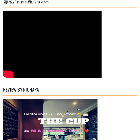
🚉 ช.ส.ท.พาเที่ยว นครฯ
REVIEW BY NICHAPA