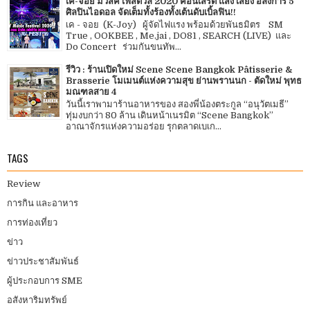
เค-จอย มิวสิค เฟสติวัล 2020 คอนเสิร์ต แสง เสียง อลังการ 5
ศิลปินไอดอล จัดเต็มทั้งร้องทั้งเต้นดับเบิ้ลฟิน!!
เค - จอย (K-Joy) ผู้จัดไฟแรง พร้อมด้วยพันธมิตร SM
True , OOKBEE , Me.jai , DO81 , SEARCH (LIVE) และ
Do Concert ร่วมกันขนทัพ...
รีวิว : ร้านเปิดใหม่ Scene Scene Bangkok Pâtisserie &
Brasserie โมเมนต์แห่งความสุข ย่านพรานนก - ตัดใหม่ พุทธ
มณฑลสาย 4
วันนี้เราพามาร้านอาหารของ สองพี่น้องตระกูล “อนุวัตเมธี”
ทุ่มงบกว่า 80 ล้าน เดินหน้าเนรมิต “Scene Bangkok”
อาณาจักรแห่งความอร่อย รุกตลาดเบเก...
TAGS
Review
การกิน และอาหาร
การท่องเที่ยว
ข่าว
ข่าวประชาสัมพันธ์
ผู้ประกอบการ SME
อสังหาริมทรัพย์