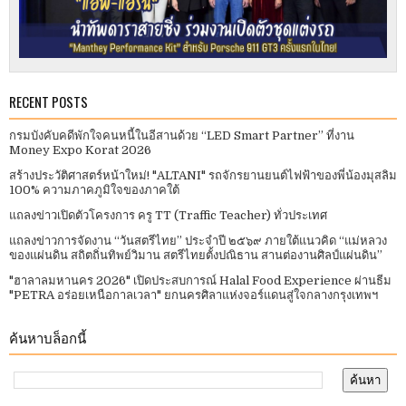
RECENT POSTS
กรมบังคับคดีพักใจคนหนี้ในอีสานด้วย “LED Smart Partner” ที่งาน
Money Expo Korat 2026
สร้างประวัติศาสตร์หน้าใหม่! "ALTANI" รถจักรยานยนต์ไฟฟ้าของพี่น้องมุสลิม
100% ความภาคภูมิใจของภาคใต้
แถลงข่าวเปิดตัวโครงการ ครู TT (Traffic Teacher) ทั่วประเทศ​
แถลงข่าวการจัดงาน “วันสตรีไทย” ประจําปี ๒๕๖๙ ภายใต้แนวคิด “แม่หลวง
ของแผ่นดิน สถิตถิ่นทิพย์วิมาน สตรีไทยตั้งปณิธาน สานต่องานศิลป์แผ่นดิน”
"ฮาลาลมหานคร 2026" เปิดประสบการณ์ Halal Food Experience ผ่านธีม
"PETRA อร่อยเหนือกาลเวลา" ยกนครศิลาแห่งจอร์แดนสู่ใจกลางกรุงเทพฯ
ค้นหาบล็อกนี้