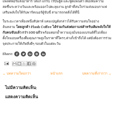
แพลตฟอร์มส่งอาหาร ได้แก่ แกร็บ โรบินฮู้ด และฟู้ดแพนด้า เพื่อเพิ่มความ
สดชื่นระหว่างวันและพร้อมออกไปตะลุยงาน ลูกค้าที่สนใจร่วมส่งมอบกาแฟ
เสริมพลังใจให้กับพาร์ทเนอร์ผู้ขับขี่ สามารถกดสั่งได้ที่นี่
ในระยะเวลาเพียงหนึ่งสัปดาห์ แคมเปญดังกล่าวได้รับความสนใจอย่าง
ล้นหลาม
โดยลูกค้า Flash Coffee ได้ร่วมกันส่งต่อกาแฟสำหรับเติมพลังใจให้
กับคนขับแล้ว กว่า 500 แก้ว
พร้อมตอกย้ำความมุ่งมั่นของแบรนด์ที่ไม่เพียง
ตั้งใจมอบเครื่องดื่มคุณภาพสูงในราคาที่ใครๆ ต่างก็เข้าถึงได้ แต่ยังต้องการร่วม
จุดประกายให้เกิดสิ่งดีๆ รอบตัวในแต่ละวัน
Share:
← บทความใหม่กว่า
หน้าแรก
บทความที่เก่ากว่า →
ไม่มีความคิดเห็น:
แสดงความคิดเห็น