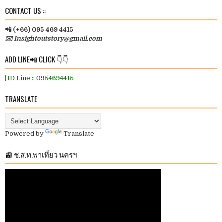
CONTACT US ::
📲 (+66) 095 469 4415
✉️ Insightoutstory@gmail.com
ADD LINE📲 CLICK 👇👇
[ID Line :: 0954694415
TRANSLATE
Powered by
Translate
🚉 ช.ส.ท.พาเที่ยว นครฯ