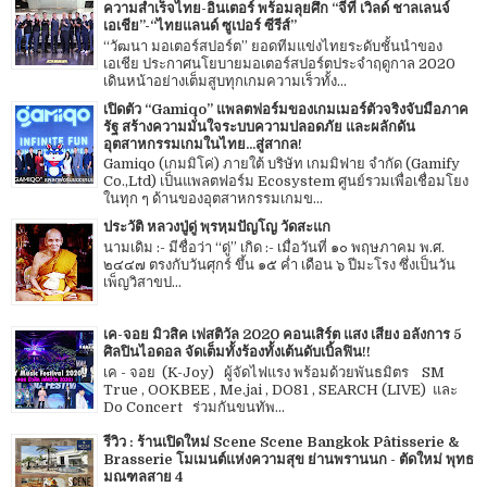
ความสำเร็จไทย-อินเตอร์ พร้อมลุยศึก “จีที เวิลด์ ชาลเลนจ์
เอเชีย”-“ไทยแลนด์ ซูเปอร์ ซีรีส์”
“วัฒนา มอเตอร์สปอร์ต” ยอดทีมแข่งไทยระดับชั้นนำของ
เอเชีย ประกาศนโยบายมอเตอร์สปอร์ตประจำฤดูกาล 2020
เดินหน้าอย่างเต็มสูบทุกเกมความเร็วทั้ง...
เปิดตัว “Gamiqo” แพลตฟอร์มของเกมเมอร์ตัวจริงจับมือภาค
รัฐ สร้างความมั่นใจระบบความปลอดภัย และผลักดัน
อุตสาหกรรมเกมในไทย...สู่สากล!
Gamiqo (เกมมิโค่) ภายใต้ บริษัท เกมมิฟาย จำกัด (Gamify
Co.,Ltd) เป็นแพลตฟอร์ม Ecosystem ศูนย์รวมเพื่อเชื่อมโยง
ในทุก ๆ ด้านของอุตสาหกรรมเกมข...
ประวัติ หลวงปู่ดู่ พฺรหฺมปัญโญ วัดสะแก
นามเดิม :- มีชื่อว่า “ดู่” เกิด :- เมื่อวันที่ ๑๐ พฤษภาคม พ.ศ.
๒๔๔๗ ตรงกับวันศุกร์ ขึ้น ๑๕ ค่ำ เดือน ๖ ปีมะโรง ซึ่งเป็นวัน
เพ็ญวิสาขป...
เค-จอย มิวสิค เฟสติวัล 2020 คอนเสิร์ต แสง เสียง อลังการ 5
ศิลปินไอดอล จัดเต็มทั้งร้องทั้งเต้นดับเบิ้ลฟิน!!
เค - จอย (K-Joy) ผู้จัดไฟแรง พร้อมด้วยพันธมิตร SM
True , OOKBEE , Me.jai , DO81 , SEARCH (LIVE) และ
Do Concert ร่วมกันขนทัพ...
รีวิว : ร้านเปิดใหม่ Scene Scene Bangkok Pâtisserie &
Brasserie โมเมนต์แห่งความสุข ย่านพรานนก - ตัดใหม่ พุทธ
มณฑลสาย 4