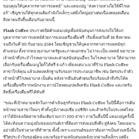
ขอบคุณให้บุคลากรทางการแพทย์” และแคมเปญ “ส่งความห่วงใยให้พี่ไรเด
อร์” เชิญชวนให้ทุกคนเติมกำลังใจเล็กๆ แต่ยิ่งใหญ่อย่างต่อเนื่องตลอดเดือน
สิงหาคมถึงสิ้นเดือนกันยายนนี้
Flash Coffee
ประกาศเปิดตัวแคมเปญเพื่อสนับสนุนการส่งแรงใจให้แก่
บุคลากรทางการแพทย์ด้วยการมอบเครื่องดื่มฟรี เริ่มตั้งแต่วันที่ 16 สิงหาคม
จนถึงวันที่ 30 กันยายน 2564 โดยเชิญชวนให้บุคลากรทางการแพทย์ทุก
ตำแหน่ง ทั้งจากหน่วยงานภาครัฐและภาคเอกชน ไม่ว่าจะเป็น แพทย์ พยาบาล
เจ้าหน้าที่ประจำโรงพยาบาลและฝ่ายสนับสนุนอื่นๆ ในโรงพยาบาล ให้สามารถ
เลือกรับเครื่องดื่มเมนูใดก็ได้ฟรี 4 แก้ว เพียงแค่แวะมาที่ร้าน Flash Coffee
สาขาใกล้คุณ แล้วแสดงหลักฐานรับรองการประกอบอาชีพ เช่น บัตรประจำตัว
เจ้าหน้าที่โรงพยาบาล เป็นต้น หลังจากยืนยันตัวตนเรียบร้อยแล้วจึงรับโค้ด
เครื่องดื่มฟรีจากพนักงาน ดาวน์โหลดแอปพลิเคชัน Flash Coffee และกดรับ
สิทธิ์เครื่องดื่มฟรีได้ทันที
“ขณะที่เป้าหมายหลักในการดำเนินธุรกิจของ Flash Coffee ในปีนี้คือการเดิน
หน้าขยายสาขาใหม่ๆ ทั่วทั้งภูมิภาคเอเชีย แปซิฟิก และสำหรับในประเทศไทย
เราได้ปักธงเปิดสาขาเพิ่มเติมรวมกว่า 100 สาขา ภายในสิ้นปีนี้ แคมเปญครั้งนี้
ได้สะท้อนความมุ่งมั่นของแบรนด์เราที่ต้องการส่งมอบสิ่งดีๆ สู่สังคม โดยเฉพาะ
อย่างยิ่งในช่วงเวลาที่ท้าทาย ทั้งนี้ เพราะแบรนด์ของเราต้องการเป็นส่วนหนึ่งใน
ชีวิตประจำวันของผู้คน และพร้อมร่วมสนับสนุนพลังบวกผ่านสิ่งเล็กๆ แต่ยิ่ง