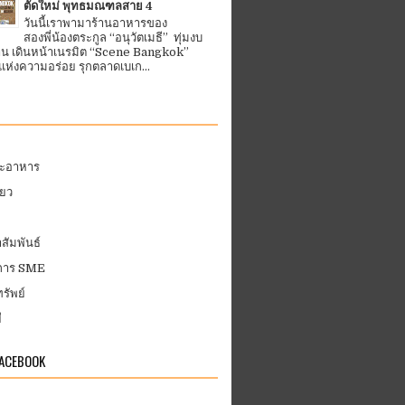
ตัดใหม่ พุทธมณฑลสาย 4
วันนี้เราพามาร้านอาหารของ
สองพี่น้องตระกูล “อนุวัตเมธี” ทุ่มงบ
้าน เดินหน้าเนรมิต “Scene Bangkok”
ห่งความอร่อย รุกตลาดเบเก...
ละอาหาร
่ยว
สัมพันธ์
บการ SME
รัพย์
ี
FACEBOOK