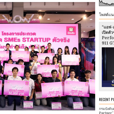
โพสต์แน
“แอฟ-แ
เปิดต
Perfo
911 GT
RECENT P
กรมบังคับ
Partner”