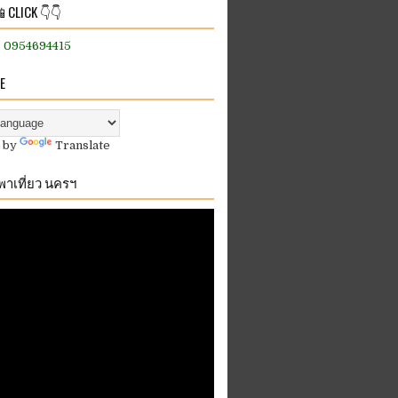
 CLICK 👇👇
:: 0954694415
E
 by
Translate
.พาเที่ยว นครฯ