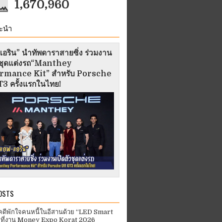
1,670,960
ะนำ
อริน” นำทัพดาราสายซิ่ง ร่วมงาน
ัวชุดแต่งรถ“Manthey
rmance Kit” สำหรับ Porsche
3 ครั้งแรกในไทย!
OSTS
คดีพักใจคนหนี้ในอีสานด้วย “LED Smart
 ที่งาน Money Expo Korat 2026