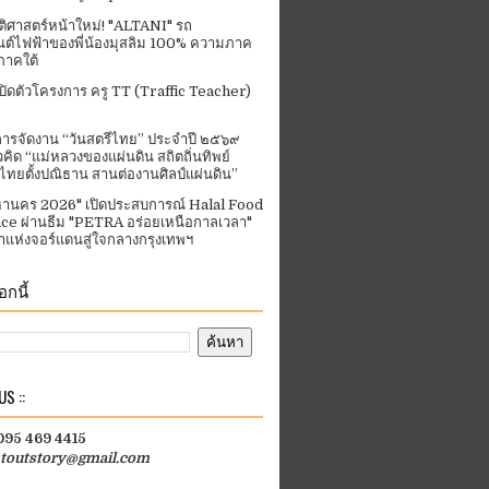
ัติศาสตร์หน้าใหม่! "ALTANI" รถ
ต์ไฟฟ้าของพี่น้องมุสลิม 100% ความภาค
ภาคใต้
ปิดตัวโครงการ ครู TT (Traffic Teacher)
ารจัดงาน “วันสตรีไทย” ประจําปี ๒๕๖๙
คิด “แม่หลวงของแผ่นดิน สถิตถิ่นทิพย์
ีไทยตั้งปณิธาน สานต่องานศิลป์แผ่นดิน”
านคร 2026" เปิดประสบการณ์ Halal Food
ce ผ่านธีม "PETRA อร่อยเหนือกาลเวลา"
แห่งจอร์แดนสู่ใจกลางกรุงเทพฯ
กนี้
S ::
 095 469 4415
htoutstory@gmail.com