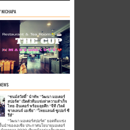
Y NICHAPA
 NEWS
“ชนม์สวัสดิ์” นำทัพ “วัฒนา มอเตอร์
สปอร์ต” เปิดตัวทีมแข่งล่าความสำเร็จ
ไทย-อินเตอร์ พร้อมลุยศึก “จีที เวิลด์
ชาลเลนจ์ เอเชีย”-“ไทยแลนด์ ซูเปอร์ ซี
รีส์”
“วัฒนา มอเตอร์สปอร์ต” ยอดทีมแข่ง
ชั้นนำของเอเชีย ประกาศนโยบายมอเตอร์