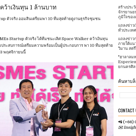
ว้าเงินทุน 1 ล้านบาท
สร้างประว
จักรยานยน
ภูมิใจของ
 ตัวจริง ออมสินเตรียมพา 10 ทีมสุดท้ายดูงานธุรกิจชุมชน
แถลงข่าวเ
ทั่วประเทศ​
 Startup ตัวจริง ได้ทีมชนะเลิศ Space Walker คว้าเงินทุน
แถลงข่าวก
ภายใต้แนว
มประสบการณ์เตรียมความพร้อมเป็นผู้ประกอบการ พา 10 ทีมสุดท้าย
วิมาน สตร
13 พฤศจิกายนนี้
"ฮาลาลมห
Experien
ยกนครศิลา
ค้นหาบล็อ
CONTACT U
📲 (+66)
✉️ Insig