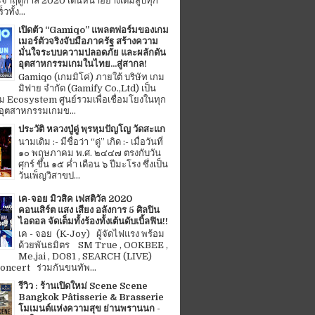
จำฤดูกาล 2020 เดินหน้าอย่างเต็มสูบทุก
ทั้ง...
เปิดตัว “Gamiqo” แพลตฟอร์มของเกม
เมอร์ตัวจริงจับมือภาครัฐ สร้างความ
มั่นใจระบบความปลอดภัย และผลักดัน
อุตสาหกรรมเกมในไทย...สู่สากล!
Gamiqo (เกมมิโค่) ภายใต้ บริษัท เกม
มิฟาย จำกัด (Gamify Co.,Ltd) เป็น
 Ecosystem ศูนย์รวมเพื่อเชื่อมโยงในทุก
อุตสาหกรรมเกมข...
ประวัติ หลวงปู่ดู่ พฺรหฺมปัญโญ วัดสะแก
นามเดิม :- มีชื่อว่า “ดู่” เกิด :- เมื่อวันที่
๑๐ พฤษภาคม พ.ศ. ๒๔๔๗ ตรงกับวัน
ศุกร์ ขึ้น ๑๕ ค่ำ เดือน ๖ ปีมะโรง ซึ่งเป็น
วันเพ็ญวิสาขป...
เค-จอย มิวสิค เฟสติวัล 2020
คอนเสิร์ต แสง เสียง อลังการ 5 ศิลปิน
ไอดอล จัดเต็มทั้งร้องทั้งเต้นดับเบิ้ลฟิน!!
เค - จอย (K-Joy) ผู้จัดไฟแรง พร้อม
ด้วยพันธมิตร SM True , OOKBEE ,
Me.jai , DO81 , SEARCH (LIVE)
ncert ร่วมกันขนทัพ...
รีวิว : ร้านเปิดใหม่ Scene Scene
Bangkok Pâtisserie & Brasserie
โมเมนต์แห่งความสุข ย่านพรานนก -