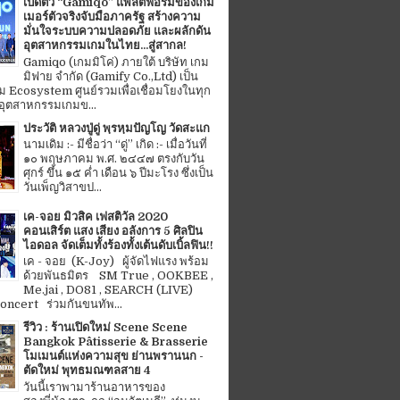
เปิดตัว “Gamiqo” แพลตฟอร์มของเกม
เมอร์ตัวจริงจับมือภาครัฐ สร้างความ
มั่นใจระบบความปลอดภัย และผลักดัน
อุตสาหกรรมเกมในไทย...สู่สากล!
Gamiqo (เกมมิโค่) ภายใต้ บริษัท เกม
มิฟาย จำกัด (Gamify Co.,Ltd) เป็น
 Ecosystem ศูนย์รวมเพื่อเชื่อมโยงในทุก
อุตสาหกรรมเกมข...
ประวัติ หลวงปู่ดู่ พฺรหฺมปัญโญ วัดสะแก
นามเดิม :- มีชื่อว่า “ดู่” เกิด :- เมื่อวันที่
๑๐ พฤษภาคม พ.ศ. ๒๔๔๗ ตรงกับวัน
ศุกร์ ขึ้น ๑๕ ค่ำ เดือน ๖ ปีมะโรง ซึ่งเป็น
วันเพ็ญวิสาขป...
เค-จอย มิวสิค เฟสติวัล 2020
คอนเสิร์ต แสง เสียง อลังการ 5 ศิลปิน
ไอดอล จัดเต็มทั้งร้องทั้งเต้นดับเบิ้ลฟิน!!
เค - จอย (K-Joy) ผู้จัดไฟแรง พร้อม
ด้วยพันธมิตร SM True , OOKBEE ,
Me.jai , DO81 , SEARCH (LIVE)
ncert ร่วมกันขนทัพ...
รีวิว : ร้านเปิดใหม่ Scene Scene
Bangkok Pâtisserie & Brasserie
โมเมนต์แห่งความสุข ย่านพรานนก -
ตัดใหม่ พุทธมณฑลสาย 4
วันนี้เราพามาร้านอาหารของ