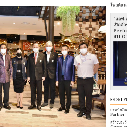
โพสต์แน
“แอฟ-แ
เปิดต
Perfo
911 GT
RECENT P
กรมบังคับ
Partner”
สร้างประว
จักรยานยน