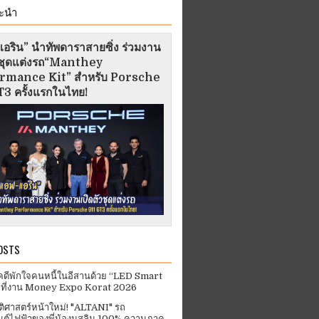
ะนำ
อริน” นำทัพดาราสายซิ่ง ร่วมงาน
ัวชุดแต่งรถ“Manthey
rmance Kit” สำหรับ Porsche
3 ครั้งแรกในไทย!
OSTS
คดีพักใจคนหนี้ในอีสานด้วย “LED Smart
 ที่งาน Money Expo Korat 2026
ัติศาสตร์หน้าใหม่! "ALTANI" รถ
ต์ไฟฟ้าของพี่น้องมุสลิม 100% ความภาค