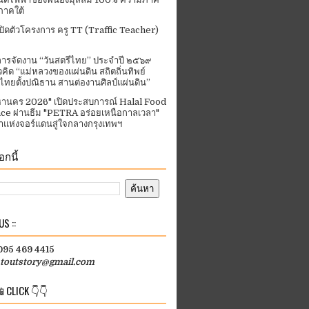
ภาคใต้
ปิดตัวโครงการ ครู TT (Traffic Teacher)
ารจัดงาน “วันสตรีไทย” ประจําปี ๒๕๖๙
คิด “แม่หลวงของแผ่นดิน สถิตถิ่นทิพย์
ีไทยตั้งปณิธาน สานต่องานศิลป์แผ่นดิน”
านคร 2026" เปิดประสบการณ์ Halal Food
ce ผ่านธีม "PETRA อร่อยเหนือกาลเวลา"
แห่งจอร์แดนสู่ใจกลางกรุงเทพฯ
กนี้
S ::
 095 469 4415
htoutstory@gmail.com
 CLICK 👇👇