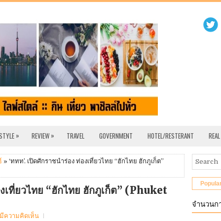
»
»
 STYLE
REVIEW
TRAVEL
GOVERNMENT
HOTEL/RESTERANT
REAL
์
» ‘ททท’. เปิดศักราชนำร่อง ท่องเที่ยวไทย “ฮักไทย ฮักภูเก็ต”
Popula
องเที่ยวไทย “ฮักไทย ฮักภูเก็ต” (Phuket
จำนวนกา
่มีความคิดเห็น