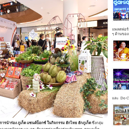
แพลตฟอร์ม
ๆ ด้านของ
และ Do Co
รนำร่อง ภูเก็ต แซนด์บ็อกซ์ ในกิจกรรม ฮักไทย ฮักภูเก็ต
ซึ่งกลุ่ม