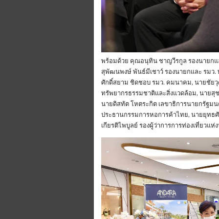
พร้อมด้วย คุณอนุทิน ชาญวีรกูล รองนายกแ
สุพัฒนพงษ์ พันธ์มีเชาว์ รองนายกและ รมว. 
ศักดิ์สยาม ชิดชอบ รมว. คมนาคม, นายชัยวุ
ทรัพยากรธรรมชาติและสิ่งแวดล้อม, นายสุช
นายดิสทัต โหตระกิต เลขาธิการนายกรัฐมนตรี, 
ประธานกรรมการหอการค้าไทย, นายยุทธศักดิ
เกียรติไพบูลย์ รองผู้ว่าการการท่องเที่ยวแ