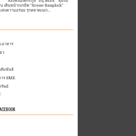
สองพี่น้องตระกูล “อนุวัตเมธี” ทุ่มงบ
้าน เดินหน้าเนรมิต “Scene Bangkok”
ห่งความอร่อย รุกตลาดเบเก...
ละอาหาร
่ยว
สัมพันธ์
บการ SME
รัพย์
ี
FACEBOOK