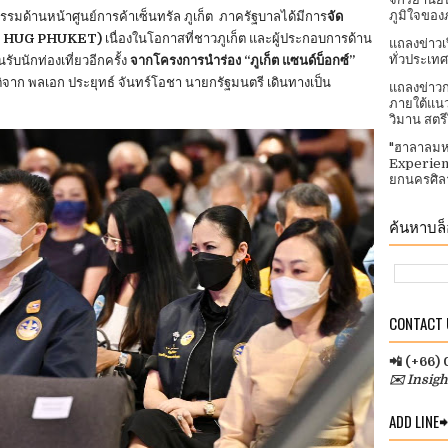
ภูมิใจของ
รรมด้านหน้าศูนย์การค้าเซ็นทรัล ภูเก็ต ภาครัฐบาลได้มีการ
จัด
AIS HUG PHUKET)
เนื่องในโอกาสที่ชาวภูเก็ต และผู้ประกอบการด้าน
แถลงข่าวเ
ทั่วประเทศ​
รับนักท่องเที่ยวอีกครั้ง
จากโครงการนำร่อง “ภูเก็ต แซนด์บ็อกซ์”
ิจาก พลเอก ประยุทธ์ จันทร์โอชา นายกรัฐมนตรี เดินทางเป็น
แถลงข่าวก
ภายใต้แนว
วิมาน สตร
"ฮาลาลมห
Experien
ยกนครศิลา
ค้นหาบล็อ
CONTACT U
📲 (+66)
✉️ Insig
ADD LINE