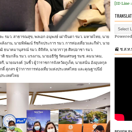
[ID Line 
TRANSLAT
Powered
ละ รมว. สาธารณสุข, พลเอก อนุพงษ์ เผ่าจินดา รมว. มหาดไทย, นาย
พลังงาน, นายพิพัฒน์ รัชกิจประการ รมว. การท่องเที่ยวและกีฬา, นาย
🚉 ช.ส.ท
ฒิ ธนาคมานุสรณ์ รมว. ดิจิทัล, นายวราวุธ ศิลปอาชา รมว.
าติ ชมกลิ่น รมว. แรงงาน, นายอธิรัฐ รัตนเศรษฐ รมช. คมนาคม,
นายณรงค์ วุ่นซิ้ว ผู้ว่าราชการจังหวัดภูเก็ต, นายสนั่น อังอุบลกุล
์ สุภสร ผู้ว่าการการท่องเที่ยวแห่งประเทศไทย และคุณฐาปนีย์
ห่งประเทศไทย
REVIEW B