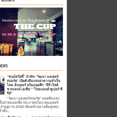
 NEWS
“ชนม์สวัสดิ์” นำทัพ “วัฒนา มอเตอร์
สปอร์ต” เปิดตัวทีมแข่งล่าความสำเร็จ
ไทย-อินเตอร์ พร้อมลุยศึก “จีที เวิลด์
ชาลเลนจ์ เอเชีย”-“ไทยแลนด์ ซูเปอร์ ซี
รีส์”
“วัฒนา มอเตอร์สปอร์ต” ยอดทีมแข่ง
ชั้นนำของเอเชีย ประกาศนโยบายมอเตอร์
จำฤดูกาล 2020 เดินหน้าอย่างเต็มสูบทุก
ทั้ง...