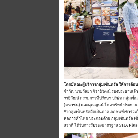
โดยมีคณะผู้บริการกลุ่มเซ็นทรัล ให้การต้อน
จำกัด, นายวัลยา จิราธิวัฒน์ รองประธานเจ้า
ราธิวัฒน์ กรรมการที่ปรึกษา บริษัท กลุ่มเ
(มหาชน) และคุณญนน์ โภคทรัพย์ ประธานเจ้าห
ซึ่งกลุ่มเซ็นทรัลถือเป็นภาคเอกชนที่เข้าร
หอการค้าไทย ประกอบด้วย กลุ่มเซ็นทรัล เซ็น
แรกที่ ได้รับการรับรองมาตรฐาน SHA Plu