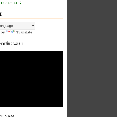
:: 0954694415
E
 by
Translate
.พาเที่ยว นครฯ
Y NICHAPA