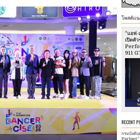
โพสต์แน
“แอฟ-แ
เปิดต
Perfo
911 GT
RECENT P
กรมบังคับ
Partner”