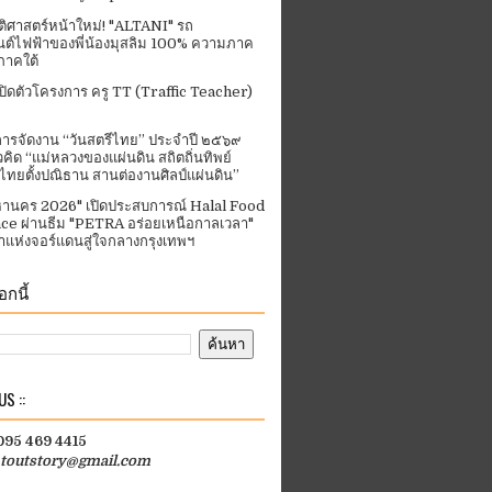
ัติศาสตร์หน้าใหม่! "ALTANI" รถ
ต์ไฟฟ้าของพี่น้องมุสลิม 100% ความภาค
ภาคใต้
ปิดตัวโครงการ ครู TT (Traffic Teacher)
ารจัดงาน “วันสตรีไทย” ประจําปี ๒๕๖๙
คิด “แม่หลวงของแผ่นดิน สถิตถิ่นทิพย์
ีไทยตั้งปณิธาน สานต่องานศิลป์แผ่นดิน”
านคร 2026" เปิดประสบการณ์ Halal Food
ce ผ่านธีม "PETRA อร่อยเหนือกาลเวลา"
แห่งจอร์แดนสู่ใจกลางกรุงเทพฯ
กนี้
S ::
 095 469 4415
htoutstory@gmail.com