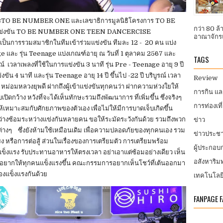
รงการTO BE NUMBER ONE และเลขาธิการมูลนิธิโครงการ TO BE
กว่า 80 ล
ข่งขัน TO BE NUMBER ONE TEEN DANCERCISE
อาณาจักรแ
ารรวมสมาชิกในทีมเข้าร่วมแข่งขัน ทีมละ 12 - 20 คน แบ่ง
nage และ รุ่น Teenage แบ่งเกณฑ์อายุ ณ วันที่ 1 ตุลาคม 2567 และ
TAGS
บูรณ์ เวลาเพลงที่ใช้ในการแข่งขัน 3 นาที รุ่น Pre - Teenage อายุ 9 ปี
่งขัน 4 นาที และรุ่น Teenage อายุ 14 ปี ขึ้นไป -22 ปี บริบูรณ์ เวลา
Review
ม่อมหลวงยุพดี ฝากถึงผู้เข้าแข่งขันทุกคนว่า ฝากความห่วงใยให้
การกิน แ
กว้าง หวังที่จะได้เห็นทักษะรวมถึงพัฒนาการ ที่เพิ่มขึ้น ซึ่งจริงๆ
การท่องเที
ให้เหมาะสมกับศักยภาพของตัวเอง เพื่อไม่ให้มีการบาดเจ็บเกิดขึ้น
หว่างซ้อมระหว่างแข่งกันหลายคน ขอให้ระมัดระวังกันด้วย รวมถึงพวก
ข่าว
่างๆ ซึ่งยังห้ามใช้เหมือนเดิม เพื่อความปลอดภัยของทุกคนเอง รวม
ข่าวประชา
ง หรือการต่อสู้ ส่วนในเรื่องของการเตรียมตัว การเตรียมพร้อม
ผู้ประกอ
แข็งแรง รับประทานอาหารให้ตรงเวลา อย่าเอาแต่ซ้อมอย่างเดียว เห็น
อสังหาริมท
็อยากให้ทุกคนแข็งแรงขึ้น คณะกรรมการอยากเห็นโชว์ที่เต้นออกมา
้องแข็งแรงกันด้วย
เทคโนโลย
FANPAGE 