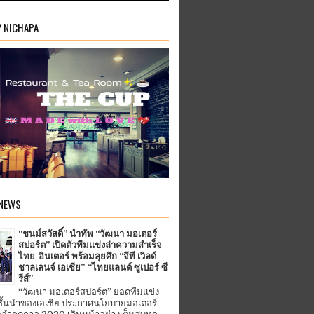
Y NICHAPA
 NEWS
“ชนม์สวัสดิ์” นำทัพ “วัฒนา มอเตอร์
สปอร์ต” เปิดตัวทีมแข่งล่าความสำเร็จ
ไทย-อินเตอร์ พร้อมลุยศึก “จีที เวิลด์
ชาลเลนจ์ เอเชีย”-“ไทยแลนด์ ซูเปอร์ ซี
รีส์”
“วัฒนา มอเตอร์สปอร์ต” ยอดทีมแข่ง
ชั้นนำของเอเชีย ประกาศนโยบายมอเตอร์