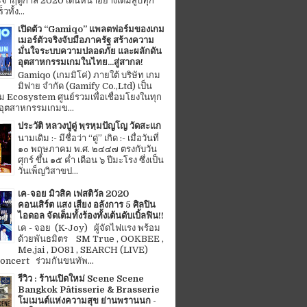
จำฤดูกาล 2020 เดินหน้าอย่างเต็มสูบทุก
ทั้ง...
เปิดตัว “Gamiqo” แพลตฟอร์มของเกม
เมอร์ตัวจริงจับมือภาครัฐ สร้างความ
มั่นใจระบบความปลอดภัย และผลักดัน
อุตสาหกรรมเกมในไทย...สู่สากล!
Gamiqo (เกมมิโค่) ภายใต้ บริษัท เกม
มิฟาย จำกัด (Gamify Co.,Ltd) เป็น
 Ecosystem ศูนย์รวมเพื่อเชื่อมโยงในทุก
อุตสาหกรรมเกมข...
ประวัติ หลวงปู่ดู่ พฺรหฺมปัญโญ วัดสะแก
นามเดิม :- มีชื่อว่า “ดู่” เกิด :- เมื่อวันที่
๑๐ พฤษภาคม พ.ศ. ๒๔๔๗ ตรงกับวัน
ศุกร์ ขึ้น ๑๕ ค่ำ เดือน ๖ ปีมะโรง ซึ่งเป็น
วันเพ็ญวิสาขป...
เค-จอย มิวสิค เฟสติวัล 2020
คอนเสิร์ต แสง เสียง อลังการ 5 ศิลปิน
ไอดอล จัดเต็มทั้งร้องทั้งเต้นดับเบิ้ลฟิน!!
เค - จอย (K-Joy) ผู้จัดไฟแรง พร้อม
ด้วยพันธมิตร SM True , OOKBEE ,
Me.jai , DO81 , SEARCH (LIVE)
ncert ร่วมกันขนทัพ...
รีวิว : ร้านเปิดใหม่ Scene Scene
Bangkok Pâtisserie & Brasserie
โมเมนต์แห่งความสุข ย่านพรานนก -