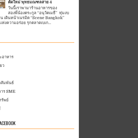
ตัดใหม่ พุทธมณฑลสาย 4
วันนี้เราพามาร้านอาหารของ
สองพี่น้องตระกูล “อนุวัตเมธี” ทุ่มงบ
้าน เดินหน้าเนรมิต “Scene Bangkok”
ห่งความอร่อย รุกตลาดเบเก...
ละอาหาร
่ยว
สัมพันธ์
บการ SME
รัพย์
ี
FACEBOOK