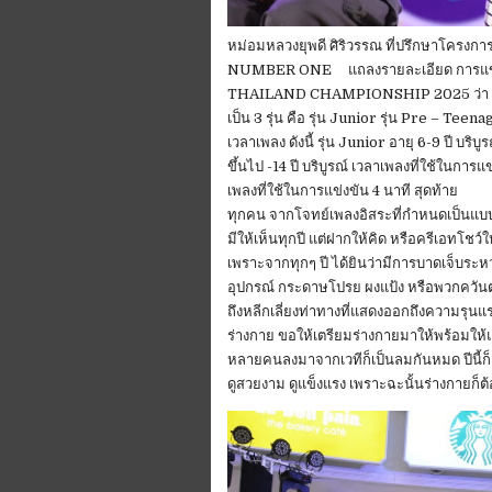
หม่อมหลวงยุพดี ศิริวรรณ ที่ปรึกษาโค
NUMBER ONE แถลงรายละเอียด การแ
THAILAND CHAMPIONSHIP 2025 ว่า เป็นก
เป็น 3 รุ่น คือ รุ่น Junior รุ่น Pre – Tee
เวลาเพลง ดังนี้ รุ่น Junior อายุ 6-9 ปี บริ
ขึ้นไป -14 ปี บริบูรณ์ เวลาเพลงที่ใช้ในการแข
เพลงที่ใช้ในการแข่งขัน 4 นาที สุดท้าย ห
ทุกคน จากโจทย์เพลงอิสระที่กำหนดเป็นแบบเปิด
มีให้เห็นทุกปี แต่ฝากให้คิด หรือครีเอทโชว์
เพราะจากทุกๆ ปี ได้ยินว่ามีการบาดเจ็บระ
อุปกรณ์ กระดาษโปรย ผงแป้ง หรือพวกควันต
ถึงหลีกเลี่ยงท่าทางที่แสดงออกถึงความรุนแร
ร่างกาย ขอให้เตรียมร่างกายมาให้พร้อมให้
หลายคนลงมาจากเวทีก็เป็นลมกันหมด ปีนี้ก
ดูสวยงาม ดูแข็งแรง เพราะฉะนั้นร่างกายก็ต