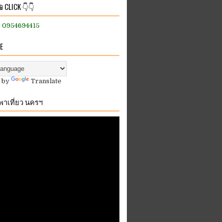
 CLICK 👇👇
:: 0954694415
E
 by
Translate
.พาเที่ยว นครฯ