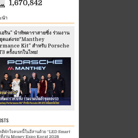
1,670,842
ะนำ
อริน” นำทัพดาราสายซิ่ง ร่วมงาน
ัวชุดแต่งรถ“Manthey
rmance Kit” สำหรับ Porsche
3 ครั้งแรกในไทย!
OSTS
คดีพักใจคนหนี้ในอีสานด้วย “LED Smart
 ที่งาน Money Expo Korat 2026