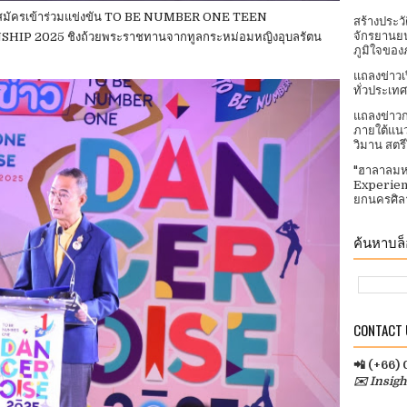
่สมัครเข้าร่วมแข่งขัน TO BE NUMBER ONE TEEN
สร้างประว
จักรยานยน
 2025 ชิงถ้วยพระราชทานจากทูลกระหม่อมหญิงอุบลรัตน
ภูมิใจของ
แถลงข่าวเ
ทั่วประเทศ​
แถลงข่าวก
ภายใต้แนว
วิมาน สตร
"ฮาลาลมห
Experien
ยกนครศิลา
ค้นหาบล็อ
CONTACT U
📲 (+66)
✉️ Insig