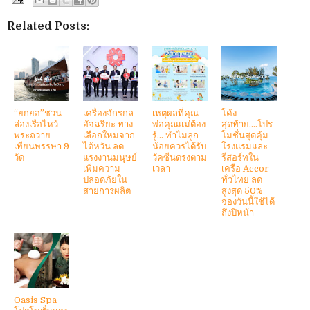
Related Posts:
“ยกยอ”ชวน
เครื่องจักรกล
เหตุผลที่คุณ
โค้ง
ล่องเรือไหว้
อัจฉริยะ ทาง
พ่อคุณแม่ต้อง
สุดท้าย....โปร
พระถวาย
เลือกใหม่จาก
รู้... ทำไมลูก
โมชั่นสุดคุ้ม
เทียนพรรษา 9
ไต้หวัน ลด
น้อยควรได้รับ
โรงแรมและ
วัด
แรงงานมนุษย์
วัคซีนตรงตาม
รีสอร์ทใน
เพิ่มความ
เวลา
เครือ Accor
ปลอดภัยใน
ทั่วไทย ลด
สายการผลิต
สูงสุด 50%
จองวันนี้ใช้ได้
ถึงปีหน้า
Oasis Spa