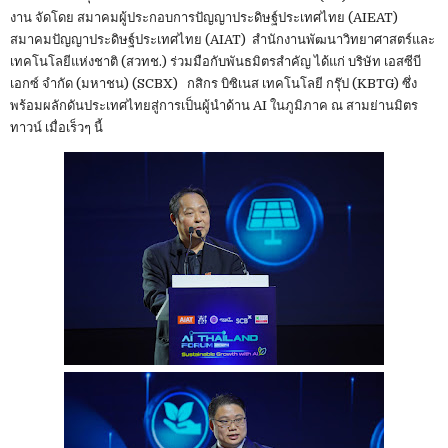
งาน จัดโดย สมาคมผู้ประกอบการปัญญาประดิษฐ์ประเทศไทย (AIEAT)
สมาคมปัญญาประดิษฐ์ประเทศไทย (AIAT) สำนักงานพัฒนาวิทยาศาสตร์และ
เทคโนโลยีแห่งชาติ (สวทช.) ร่วมมือกับพันธมิตรสำคัญ ได้แก่ บริษัท เอสซีบี
เอกซ์ จำกัด (มหาชน) (SCBX) กสิกร บิซิเนส เทคโนโลยี กรุ๊ป (KBTG) ซึ่ง
พร้อมผลักดันประเทศไทยสู่การเป็นผู้นำด้าน AI ในภูมิภาค ณ สามย่านมิตร
ทาวน์ เมื่อเร็วๆ นี้