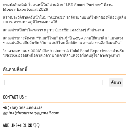
กรมบังคับคดีพักใจคนหนี้ในอีสานด้วย “LED Smart Partner” ที่งาน
Money Expo Korat 2026
สร้างประวัติศาสตร์หน้าใหม่! "ALTANI" รถจักรยานยนต์ไฟฟ้าของพี่น้องมุสลิม
100% ความภาคภูมิใจของภาคใต้
แถลงข่าวเปิดตัวโครงการ ครู TT (Traffic Teacher) ทั่วประเทศ​
แถลงข่าวการจัดงาน “วันสตรีไทย” ประจําปี ๒๕๖๙ ภายใต้แนวคิด “แม่หลวง
ของแผ่นดิน สถิตถิ่นทิพย์วิมาน สตรีไทยตั้งปณิธาน สานต่องานศิลป์แผ่นดิน”
"ฮาลาลมหานคร 2026" เปิดประสบการณ์ Halal Food Experience ผ่านธีม
"PETRA อร่อยเหนือกาลเวลา" ยกนครศิลาแห่งจอร์แดนสู่ใจกลางกรุงเทพฯ
ค้นหาบล็อกนี้
CONTACT US ::
📲 (+66) 095 469 4415
✉️ Insightoutstory@gmail.com
ADD LINE📲 CLICK 👇👇