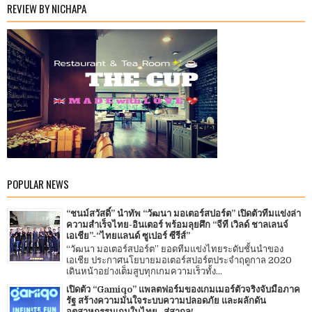
REVIEW BY NICHAPA
POPULAR NEWS
“ชนม์สวัสดิ์” นำทัพ “วัฒนา มอเตอร์สปอร์ต” เปิดตัวทีมแข่งล่า
ความสำเร็จไทย-อินเตอร์ พร้อมลุยศึก “จีที เวิลด์ ชาลเลนจ์
เอเชีย”-“ไทยแลนด์ ซูเปอร์ ซีรีส์”
“วัฒนา มอเตอร์สปอร์ต” ยอดทีมแข่งไทยระดับชั้นนำของ
เอเชีย ประกาศนโยบายมอเตอร์สปอร์ตประจำฤดูกาล 2020
เดินหน้าอย่างเต็มสูบทุกเกมความเร็วทั้ง...
เปิดตัว “Gamiqo” แพลตฟอร์มของเกมเมอร์ตัวจริงจับมือภาค
รัฐ สร้างความมั่นใจระบบความปลอดภัย และผลักดัน
อุตสาหกรรมเกมในไทย...สู่สากล!