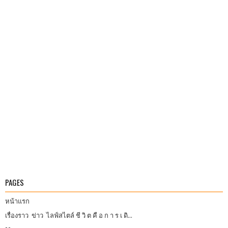
PAGES
หน้าแรก
เรื่องราว ข่าว ไลฟ์สไตล์ ชี วิ ต คื อ ก า ร เ ดิ...