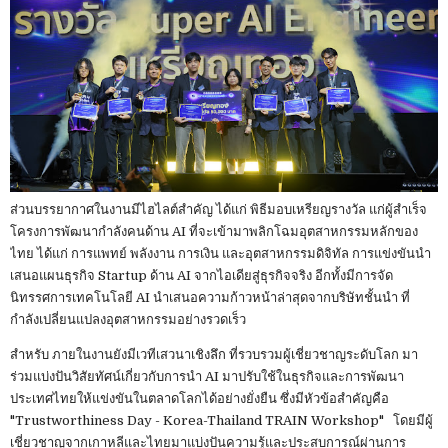
ส่วนบรรยากาศในงานมีไฮไลต์สำคัญ ได้แก่ พิธีมอบเหรียญรางวัล แก่ผู้สำเร็จ
โครงการพัฒนากำลังคนด้าน AI ที่จะเข้ามาพลิกโฉมอุตสาหกรรมหลักของ
ไทย ได้แก่ การแพทย์ พลังงาน การเงิน และอุตสาหกรรมดิจิทัล การแข่งขันนำ
เสนอแผนธุรกิจ Startup ด้าน AI จากไอเดียสู่ธุรกิจจริง อีกทั้งมีการจัด
นิทรรศการเทคโนโลยี AI นำเสนอความก้าวหน้าล่าสุดจากบริษัทชั้นนำ ที่
กำลังเปลี่ยนแปลงอุตสาหกรรมอย่างรวดเร็ว
สำหรับ ภายในงานยังมีเวทีเสวนาเชิงลึก ที่รวบรวมผู้เชี่ยวชาญระดับโลก มา
ร่วมแบ่งปันวิสัยทัศน์เกี่ยวกับการนำ AI มาปรับใช้ในธุรกิจและการพัฒนา
ประเทศไทยให้แข่งขันในตลาดโลกได้อย่างยั่งยืน ซึ่งมีหัวข้อสำคัญคือ
"Trustworthiness Day - Korea-Thailand TRAIN Workshop" โดยมีผู้
เชี่ยวชาญจากเกาหลีและไทยมาแบ่งปันความรู้และประสบการณ์ผ่านการ