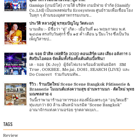
Gamiqo (เกมมิโค่) ภายใต้ บริษัท เกมมิฟาย จำกัด (Gamify
Co.,Ltd) เป็นแพลตฟอร์ม Ecosystem ศูนย์รวมเพื่อเชื่อมโยง
ในทุก ๆ ด้านของอุตสาหกรรมเกมข...
ประวัติ หลวงปู่ดู่ พฺรหฺมปัญโญ วัดสะแก
นามเดิม :- มีชื่อว่า “ดู่” เกิด :- เมื่อวันที่ ๑๐ พฤษภาคม พ.ศ.
๒๔๔๗ ตรงกับวันศุกร์ ขึ้น ๑๕ ค่ำ เดือน ๖ ปีมะโรง ซึ่งเป็นวัน
เพ็ญวิสาขป...
เค-จอย มิวสิค เฟสติวัล 2020 คอนเสิร์ต แสง เสียง อลังการ 5
ศิลปินไอดอล จัดเต็มทั้งร้องทั้งเต้นดับเบิ้ลฟิน!!
เค - จอย (K-Joy) ผู้จัดไฟแรง พร้อมด้วยพันธมิตร SM
True , OOKBEE , Me.jai , DO81 , SEARCH (LIVE) และ
Do Concert ร่วมกันขนทัพ...
รีวิว : ร้านเปิดใหม่ Scene Scene Bangkok Pâtisserie &
Brasserie โมเมนต์แห่งความสุข ย่านพรานนก - ตัดใหม่ พุทธ
มณฑลสาย 4
วันนี้เราพามาร้านอาหารของ สองพี่น้องตระกูล “อนุวัตเมธี”
ทุ่มงบกว่า 80 ล้าน เดินหน้าเนรมิต “Scene Bangkok”
อาณาจักรแห่งความอร่อย รุกตลาดเบเก...
TAGS
Review