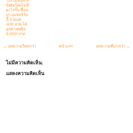
โปรโมชั่นแรง
ปังต่อโดยไม่มี
อะไรกั้น ซื้อส
ปาวอเชอร์วัน
นี้ จ่ายแค่
500 บาท ได้
มูลค่าสุดุคุ้ม
2,000 บาท
← บทความใหม่กว่า
หน้าแรก
บทความที่เก่ากว่า →
ไม่มีความคิดเห็น:
แสดงความคิดเห็น