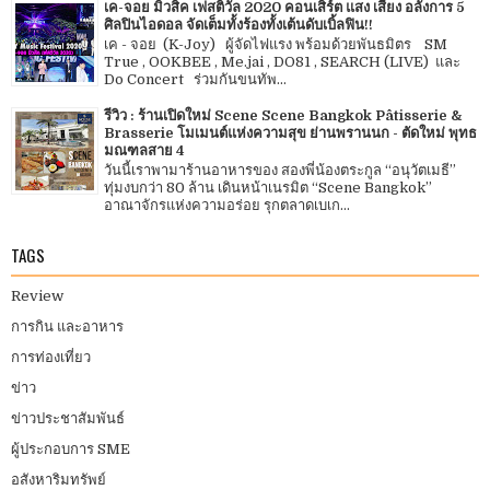
เค-จอย มิวสิค เฟสติวัล 2020 คอนเสิร์ต แสง เสียง อลังการ 5
ศิลปินไอดอล จัดเต็มทั้งร้องทั้งเต้นดับเบิ้ลฟิน!!
เค - จอย (K-Joy) ผู้จัดไฟแรง พร้อมด้วยพันธมิตร SM
True , OOKBEE , Me.jai , DO81 , SEARCH (LIVE) และ
Do Concert ร่วมกันขนทัพ...
รีวิว : ร้านเปิดใหม่ Scene Scene Bangkok Pâtisserie &
Brasserie โมเมนต์แห่งความสุข ย่านพรานนก - ตัดใหม่ พุทธ
มณฑลสาย 4
วันนี้เราพามาร้านอาหารของ สองพี่น้องตระกูล “อนุวัตเมธี”
ทุ่มงบกว่า 80 ล้าน เดินหน้าเนรมิต “Scene Bangkok”
อาณาจักรแห่งความอร่อย รุกตลาดเบเก...
TAGS
Review
การกิน และอาหาร
การท่องเที่ยว
ข่าว
ข่าวประชาสัมพันธ์
ผู้ประกอบการ SME
อสังหาริมทรัพย์