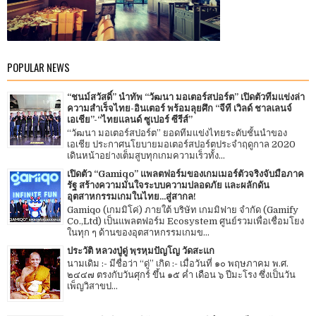
POPULAR NEWS
“ชนม์สวัสดิ์” นำทัพ “วัฒนา มอเตอร์สปอร์ต” เปิดตัวทีมแข่งล่า
ความสำเร็จไทย-อินเตอร์ พร้อมลุยศึก “จีที เวิลด์ ชาลเลนจ์
เอเชีย”-“ไทยแลนด์ ซูเปอร์ ซีรีส์”
“วัฒนา มอเตอร์สปอร์ต” ยอดทีมแข่งไทยระดับชั้นนำของ
เอเชีย ประกาศนโยบายมอเตอร์สปอร์ตประจำฤดูกาล 2020
เดินหน้าอย่างเต็มสูบทุกเกมความเร็วทั้ง...
เปิดตัว “Gamiqo” แพลตฟอร์มของเกมเมอร์ตัวจริงจับมือภาค
รัฐ สร้างความมั่นใจระบบความปลอดภัย และผลักดัน
อุตสาหกรรมเกมในไทย...สู่สากล!
Gamiqo (เกมมิโค่) ภายใต้ บริษัท เกมมิฟาย จำกัด (Gamify
Co.,Ltd) เป็นแพลตฟอร์ม Ecosystem ศูนย์รวมเพื่อเชื่อมโยง
ในทุก ๆ ด้านของอุตสาหกรรมเกมข...
ประวัติ หลวงปู่ดู่ พฺรหฺมปัญโญ วัดสะแก
นามเดิม :- มีชื่อว่า “ดู่” เกิด :- เมื่อวันที่ ๑๐ พฤษภาคม พ.ศ.
๒๔๔๗ ตรงกับวันศุกร์ ขึ้น ๑๕ ค่ำ เดือน ๖ ปีมะโรง ซึ่งเป็นวัน
เพ็ญวิสาขป...