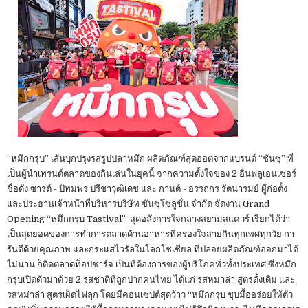
“หมึกกรุบ” เส้นบุกปรุงรสรูปปลาหมึก ผลิตภัณฑ์สุดฮอตจากแบรนด์ “ซันซุ” ที่
เป็นผู้นำเทรนด์ตลาดของกินเล่นในยุคนี้ จากความตั้งใจของ 2 อินฟลูเอนเซอร์
ชื่อดัง ซารต์ - ปัทมพร ปรีชาวุฒิเดช และ กานต์ - อรรถกร รัตนารมย์ ผู้ก่อตั้ง
และประธานเจ้าหน้าที่บริหารบริษัท ซันซุโซลูชั่น จำกัด จัดงาน Grand
Opening “หมึกกรุบ Tastival” สุดอลังการใจกลางสยามสแควร์ เรียกได้ว่า
เป็นสุดยอดของการทำการตลาดด้านอาหารที่ครองใจสายกินทุกเพศทุกวัย กา
รันตีด้วยคุณภาพ และกระแสไวรัลในโลกโซเชียล ที่ปล่อยผลิตภัณฑ์ออกมาได้
ไม่นาน ก็ติดตลาดท็อปชาร์จ เป็นที่ต้องการของผู้บริโภคทั่วทั้งประเทศ ซึ่งหมึก
กรุบเปิดตัวมาด้วย 2 รสชาติที่ถูกปากคนไทย ได้แก่ รสหม่าล่า สูตรดั้งเดิม และ
รสหม่าล่า สูตรเผ็ดไฟลุก โดยมีคอนเซปต์สุดว้าว “หมึกกรุบ ชุบมื้ออร่อยให้ตัว