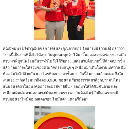
คุณปัทมพร ปรีชาวุฒิเดช (ซารต์) และคุณอรรถกร รัตนารมย์ (กานต์) กล่าวว่า
“งานนี้เป็นงานที่ตั้งใจให้สายกินทุกเพศทุกวัย ได้มาลิ้มลองความอร่อยของหมึก
กรุบ มาพิสูจน์พร้อมกันว่าทำไมถึงได้รับกระแสตอบรับดีขนาดนี้ ที่สำคัญมาชิม
แล้ว ก็อยากจะให้ร่วมจอยด้วยกิจกรรมสนุก ๆ เหมือนมาเดินในงานเทศกาล อิ่ม
ท้อง อิ่มใจไปด้วยกัน และใครที่บอกว่าหาซื้อยาก วันนี้ไม่ยากแล้วนะคะ ซึ่งใน
งานเองเราก็เตรียมมาถึง 400,000 ซองเลย รับรองว่ารสชาติถูกปากคนไทย
แน่นอน เดี๋ยวในอนาคตอาจจะมีรสชาติอื่น ๆ ออกมาให้ได้ชิมกันด้วย และ
เหมือนเดิมค่ะ ตามคอนเซปต์ของพวกเรา เวลากินต้องไม่รู้สึกผิด เพราะหมึก
กรุบของเราไม่มีคอเลสเตอรอล ไขมันต่ำ แคลอรี่น้อย”