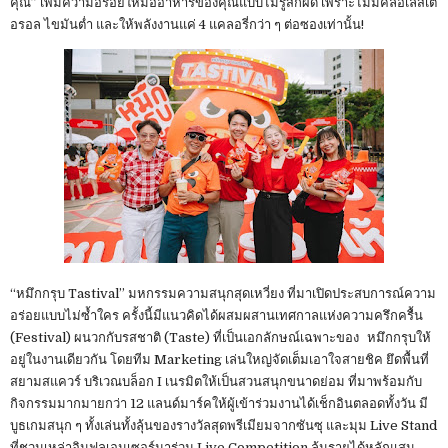
คุณ” เพิ่มความอร่อยให้มื้ออาหารของคุณแบบไม่รู้สึกผิด เพราะไม่มีคลอเลสเต
อรอล ไขมันต่ำ และให้พลังงานแค่ 4 แคลอรี่กว่า ๆ ต่อซองเท่านั้น!
“หมึกกรุบ Tastival” มหกรรมความสนุกสุดเหวี่ยง ที่มาเปิดประสบการณ์ความ
อร่อยแบบไม่ซ้ำใคร ครั้งนี้มีแนวคิดได้ผสมผสานเทศกาลแห่งความครึกครื้น
(Festival) ผนวกกับรสชาติ (Taste) ที่เป็นเอกลักษณ์เฉพาะของ หมึกกรุบให้
อยู่ในงานเดียวกัน โดยทีม Marketing เล่นใหญ่จัดเต็มเอาใจสายชิค ยึดพื้นที่
สยามสแควร์ บริเวณบล็อก I เนรมิตให้เป็นสวนสนุกขนาดย่อม ที่มาพร้อมกับ
กิจกรรมมากมายกว่า 12 แลนด์มาร์คให้ผู้เข้าร่วมงานได้เช็กอินตลอดทั้งวัน มี
บูธเกมสนุก ๆ ทั้งเล่นทั้งลุ้นของรางวัลสุดพรีเมียมจากซันซุ และมุม Live Stand
ที่ชวนเหล่าอินฟลูเอนเซอร์มาร่วม Live Competition ลุ้นรายได้หลักแสน