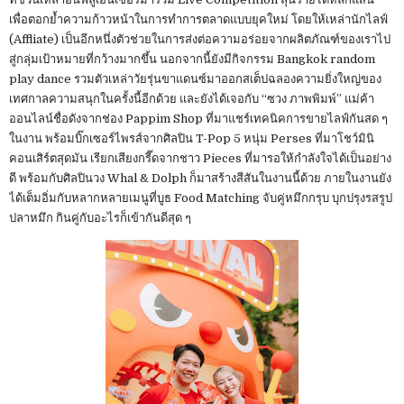
เพื่อตอกย้ำความก้าวหน้าในการทำการตลาดแบบยุคใหม่ โดยให้เหล่านักไลฟ์
(Affliate) เป็นอีกหนึ่งตัวช่วยในการส่งต่อความอร่อยจากผลิตภัณฑ์ของเราไป
สู่กลุ่มเป้าหมายที่กว้างมากขึ้น นอกจากนี้ยังมีกิจกรรม Bangkok random
play dance รวมตัวเหล่าวัยรุ่นขาแดนซ์มาออกสเต็ปฉลองความยิ่งใหญ่ของ
เทศกาลความสนุกในครั้งนี้อีกด้วย และยังได้เจอกับ “ซวง ภาพพิมพ์” แม่ค้า
ออนไลน์ชื่อดังจากช่อง Pappim Shop ที่มาแชร์เทคนิคการขายไลฟ์กันสด ๆ
ในงาน พร้อมบิ๊กเซอร์ไพรส์จากศิลปิน T-Pop 5 หนุ่ม Perses ที่มาโชว์มินิ
คอนเสิร์ตสุดมัน เรียกเสียงกรี๊ดจากชาว Pieces ที่มารอให้กำลังใจได้เป็นอย่าง
ดี พร้อมกับศิลปินวง Whal & Dolph ก็มาสร้างสีสันในงานนี้ด้วย ภายในงานยัง
ได้เต็มอิ่มกับหลากหลายเมนูที่บูธ Food Matching จับคู่หมึกกรุบ บุกปรุงรสรูป
ปลาหมึก กินคู่กับอะไรก็เข้ากันดีสุด ๆ