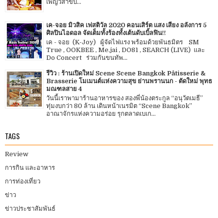
เพ็ญวิสาขป...
เค-จอย มิวสิค เฟสติวัล 2020 คอนเสิร์ต แสง เสียง อลังการ 5
ศิลปินไอดอล จัดเต็มทั้งร้องทั้งเต้นดับเบิ้ลฟิน!!
เค - จอย (K-Joy) ผู้จัดไฟแรง พร้อมด้วยพันธมิตร SM
True , OOKBEE , Me.jai , DO81 , SEARCH (LIVE) และ
Do Concert ร่วมกันขนทัพ...
รีวิว : ร้านเปิดใหม่ Scene Scene Bangkok Pâtisserie &
Brasserie โมเมนต์แห่งความสุข ย่านพรานนก - ตัดใหม่ พุทธ
มณฑลสาย 4
วันนี้เราพามาร้านอาหารของ สองพี่น้องตระกูล “อนุวัตเมธี”
ทุ่มงบกว่า 80 ล้าน เดินหน้าเนรมิต “Scene Bangkok”
อาณาจักรแห่งความอร่อย รุกตลาดเบเก...
TAGS
Review
การกิน และอาหาร
การท่องเที่ยว
ข่าว
ข่าวประชาสัมพันธ์