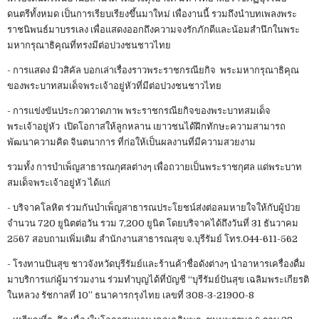
ดนตรีทั้งหมด เป็นการเรียบเรียงขึ้นมาใหม่ เพื่องานนี้ รวมถึงนำบทเพลงพระ
ราชนิพนธ์มาบรรเลง เพื่อแสดงออกถึงความจงรักภักดีและน้อมสำนึกในพระ
มหากรุณาธิคุณที่ทรงมีต่อปวงชนชาวไทย
- การแสดง มิวสิคัล บอกเล่าเรื่องราวพระราชกรณียกิจ พระมหากรุณาธิคุณ
ของพระบาทสมเด็จพระเจ้าอยู่หัวที่มีต่อปวงชนชาวไทย
- การแข่งขันประกวดวาดภาพ พระราชกรณียกิจของพระบาทสมเด็จ
พระเจ้าอยู่หัว เปิดโอกาสให้ลูกหลาน เยาวชนได้ฝึกทักษะความสามารถ
พัฒนาความคิด จินตนาการ ที่ก่อให้เป็นผลงานที่มีความสวยงาม
รวมทั้ง การบำเพ็ญสาธารณกุศลต่างๆ เพื่อถวายเป็นพระราชกุศล แด่พระบาท
สมเด็จพระเจ้าอยู่หัว ได้แก่
- บริจาคโลหิต ร่วมกันบำเพ็ญสาธารณประโยชน์ส่งต่อลมหายใจให้กับผู้ป่วย
จำนวน 720 ยูนิตต่อวัน รวม 7,200 ยูนิต โดยบริจาคได้ถึงวันที่ 31 ธันวาคม
2567 สอบถามเพิ่มเติม สำนักงานสาธารณสุข จ.บุรีรัมย์ โทร.044-611-562
- โรงทานปันสุข ชาวจังหวัดบุรีรัมย์และร้านค้าชื่อดังต่างๆ นำอาหารเครื่องดื่ม
มาบริการแก่ผู้มาร่วมงาน ร่วมทำบุญได้ที่บัญชี “บุรีรัมย์ปันสุข เฉลิมพระเกียรติ
ในหลวง รัชกาลที่ 10” ธนาคารกรุงไทย เลขที่ 308-3-21900-8