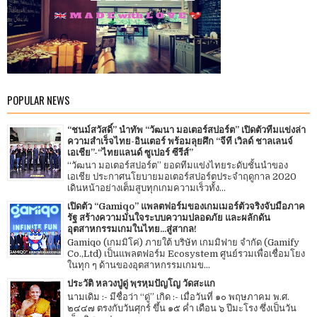
POPULAR NEWS
“ชนม์สวัสดิ์” นำทัพ “วัฒนา มอเตอร์สปอร์ต” เปิดตัวทีมแข่งล่า
ความสำเร็จไทย-อินเตอร์ พร้อมลุยศึก “จีที เวิลด์ ชาลเลนจ์
เอเชีย”-“ไทยแลนด์ ซูเปอร์ ซีรีส์”
“วัฒนา มอเตอร์สปอร์ต” ยอดทีมแข่งไทยระดับชั้นนำของ
เอเชีย ประกาศนโยบายมอเตอร์สปอร์ตประจำฤดูกาล 2020
เดินหน้าอย่างเต็มสูบทุกเกมความเร็วทั้ง...
เปิดตัว “Gamiqo” แพลตฟอร์มของเกมเมอร์ตัวจริงจับมือภาค
รัฐ สร้างความมั่นใจระบบความปลอดภัย และผลักดัน
อุตสาหกรรมเกมในไทย...สู่สากล!
Gamiqo (เกมมิโค่) ภายใต้ บริษัท เกมมิฟาย จำกัด (Gamify
Co.,Ltd) เป็นแพลตฟอร์ม Ecosystem ศูนย์รวมเพื่อเชื่อมโยง
ในทุก ๆ ด้านของอุตสาหกรรมเกมข...
ประวัติ หลวงปู่ดู่ พฺรหฺมปัญโญ วัดสะแก
นามเดิม :- มีชื่อว่า “ดู่” เกิด :- เมื่อวันที่ ๑๐ พฤษภาคม พ.ศ.
๒๔๔๗ ตรงกับวันศุกร์ ขึ้น ๑๕ ค่ำ เดือน ๖ ปีมะโรง ซึ่งเป็นวัน