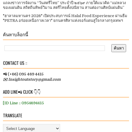
แถลงข่าวการจัดงาน “วันสตรีไทย” ประจําปี ๒๕๖๙ ภายใต้แนวคิด “แม่หลวง
ของแผ่นดิน สถิตถิ่นทิพย์วิมาน สตรีไทยตั้งปณิธาน สานต่องานศิลป์แผ่นดิน”
"ฮาลาลมหานคร 2026" เปิดประสบการณ์ Halal Food Experience ผ่านธีม
"PETRA อร่อยเหนือกาลเวลา" ยกนครศิลาแห่งจอร์แดนสู่ใจกลางกรุงเทพฯ
ค้นหาบล็อกนี้
CONTACT US ::
📲 (+66) 095 469 4415
✉️ Insightoutstory@gmail.com
ADD LINE📲 CLICK 👇👇
[ID Line :: 0954694415
TRANSLATE