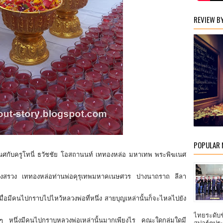
REVIEW B
POPULAR
ณศกับครูโทนี่ ธวัชชัย โอสถานนท์ เททองหล่อ มหาเทพ พระพิฆเนศ
บรวงสรวง เททองหล่อท่านพ่อคุรุเทพมหาคเนษศวร ปางนาถราถ ลีลา
ง เมื่อมีคนไปกราบไปไหว้หลวงพ่อที่หนึ่ง สายบุญเหล่านั้นก็จะไหลไปยัง
ไทยระดับ
 ๆ หนึ่งมีคนไปกราบหลวงพ่อเหล่านั้นมากเพียงไร คณะใดกลุ่มใดมี