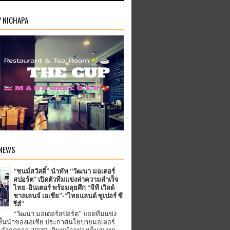
Y NICHAPA
 NEWS
“ชนม์สวัสดิ์” นำทัพ “วัฒนา มอเตอร์
สปอร์ต” เปิดตัวทีมแข่งล่าความสำเร็จ
ไทย-อินเตอร์ พร้อมลุยศึก “จีที เวิลด์
ชาลเลนจ์ เอเชีย”-“ไทยแลนด์ ซูเปอร์ ซี
รีส์”
“วัฒนา มอเตอร์สปอร์ต” ยอดทีมแข่ง
ชั้นนำของเอเชีย ประกาศนโยบายมอเตอร์