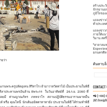
สร้างประว
จักรยานยน
ภูมิใจของ
แถลงข่าวเ
ทั่วประเทศ​
แถลงข่าวก
ภายใต้แนว
วิมาน สตร
"ฮาลาลมห
Experien
ยกนครศิลา
ายว่า
ค้นหาบล็อ
CONTACT U
นงานพระครูปลัดอุเทน สิริสาโร เจ้าอาวาสวัดท่าไม้ เป็นประธานในพิธี
ีลาประทานพรเงินล้าน 8พระกร ในวันอาทิตย์ที่ 24.ก.ย. 2560 ที่
📲 (+66)
 โดยมี ท่านญาณภัทร ภททจาโร สถานปฎิบัติธรรมอารามผาหมื่น
✉️ Insig
์ หรือ คุณโทนี่ นักเต้นอมิตตาทาทายัง ประธานในพิธี ได้ร่วมทำพิธี