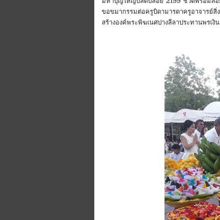
มหาบุญใหญ่ปลดปล่อย 2199 ชีวิตพร้อมลอยกร
ขอขมากรรมต่อครูบิดามารดาครูอาจารย์สิ่งศั
สร้างองค์พระพิฆเนศปางลีลาประทานพรเงิน