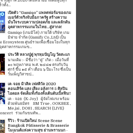
จำฤดูกาล 2020 เดินหน้าอย่างเต็มสูบทุก
ทั้ง...
เปิดตัว “Gamiqo” แพลตฟอร์มของเกม
เมอร์ตัวจริงจับมือภาครัฐ สร้างความ
มั่นใจระบบความปลอดภัย และผลักดัน
อุตสาหกรรมเกมในไทย...สู่สากล!
Gamiqo (เกมมิโค่) ภายใต้ บริษัท เกม
มิฟาย จำกัด (Gamify Co.,Ltd) เป็น
 Ecosystem ศูนย์รวมเพื่อเชื่อมโยงในทุก
อุตสาหกรรมเกมข...
ประวัติ หลวงปู่ดู่ พฺรหฺมปัญโญ วัดสะแก
นามเดิม :- มีชื่อว่า “ดู่” เกิด :- เมื่อวันที่
๑๐ พฤษภาคม พ.ศ. ๒๔๔๗ ตรงกับวัน
ศุกร์ ขึ้น ๑๕ ค่ำ เดือน ๖ ปีมะโรง ซึ่งเป็น
วันเพ็ญวิสาขป...
เค-จอย มิวสิค เฟสติวัล 2020
คอนเสิร์ต แสง เสียง อลังการ 5 ศิลปิน
ไอดอล จัดเต็มทั้งร้องทั้งเต้นดับเบิ้ลฟิน!!
เค - จอย (K-Joy) ผู้จัดไฟแรง พร้อม
ด้วยพันธมิตร SM True , OOKBEE ,
Me.jai , DO81 , SEARCH (LIVE)
ncert ร่วมกันขนทัพ...
รีวิว : ร้านเปิดใหม่ Scene Scene
Bangkok Pâtisserie & Brasserie
โมเมนต์แห่งความสุข ย่านพรานนก -