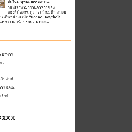
ตัดใหม่ พุทธมณฑลสาย 4
วันนี้เราพามาร้านอาหารของ
สองพี่น้องตระกูล “อนุวัตเมธี” ทุ่มงบ
้าน เดินหน้าเนรมิต “Scene Bangkok”
ห่งความอร่อย รุกตลาดเบเก...
ละอาหาร
่ยว
สัมพันธ์
บการ SME
รัพย์
ี
FACEBOOK