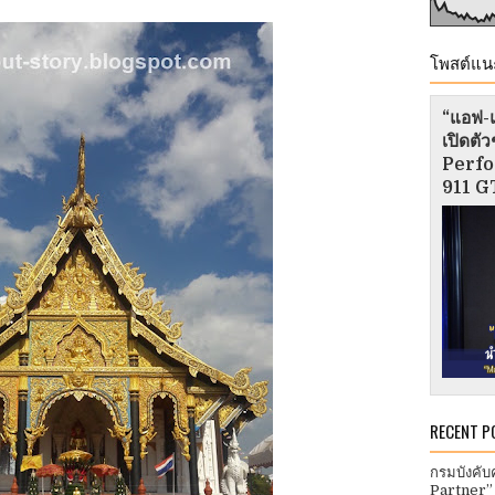
โพสต์แน
“แอฟ-แ
เปิดต
Perfo
911 GT
RECENT P
กรมบังคับ
Partner”