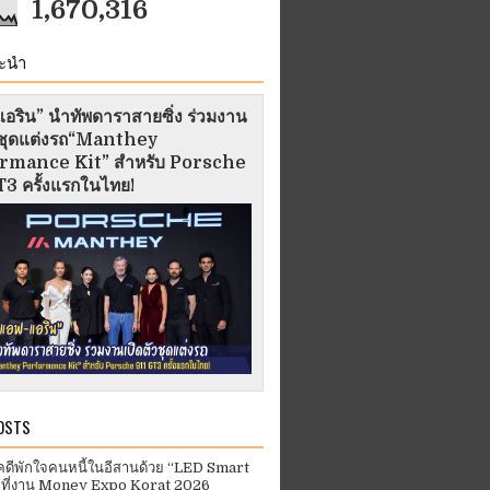
1,670,316
ะนำ
อริน” นำทัพดาราสายซิ่ง ร่วมงาน
ัวชุดแต่งรถ“Manthey
rmance Kit” สำหรับ Porsche
3 ครั้งแรกในไทย!
OSTS
คดีพักใจคนหนี้ในอีสานด้วย “LED Smart
 ที่งาน Money Expo Korat 2026