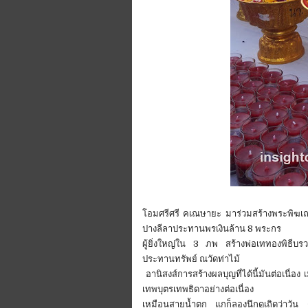
โอมศรีศรี คเณษายะ มาร่วมสร้างพระพิฆเ
ปางลีลาประทานพรเงินล้าน 8 พระกร
ผู้ยิ่งใหญ่ใน 3 ภพ สร้างพ่อเททองพิธี
ประทานทรัพย์ ณวัดท่าไม้
อานิสงส์การสร้างผลบุญที่ได้นี้มันต่อเนื่อ
เทพบุตรเทพธิดาอย่างต่อเนื่อง
เหมือนสายน้ำตก แกก็ลองนึกดูเถิดว่าวัน