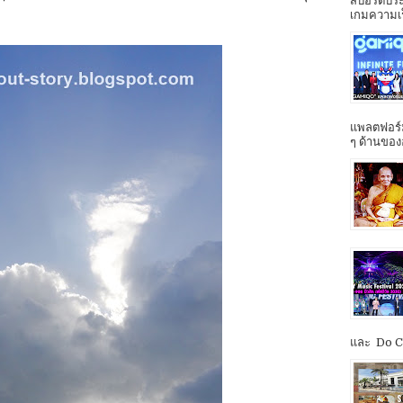
สปอร์ตประ
เกมความเร็ว
แพลตฟอร์ม
ๆ ด้านของ
และ Do Co