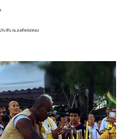
น
ประทับ ณ.องค์หล่อทอง