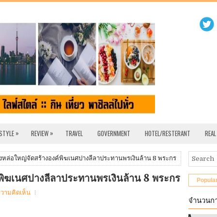
»
»
 STYLE
REVIEW
TRAVEL
GOVERNMENT
HOTEL/RESTERANT
REAL
หล่อใหญ่จัดสร้างองค์พิฆเนศปางลีลาประทานพรเงินล้าน 8 พระกร
์พิฆเนศปางลีลาประทานพรเงินล้าน 8 พระกร
Popula
ความคิดเห็น
จำนวนกา