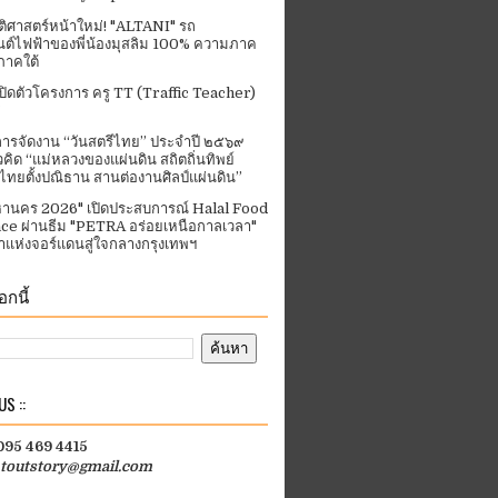
ัติศาสตร์หน้าใหม่! "ALTANI" รถ
ต์ไฟฟ้าของพี่น้องมุสลิม 100% ความภาค
ภาคใต้
ปิดตัวโครงการ ครู TT (Traffic Teacher)
ารจัดงาน “วันสตรีไทย” ประจําปี ๒๕๖๙
คิด “แม่หลวงของแผ่นดิน สถิตถิ่นทิพย์
ีไทยตั้งปณิธาน สานต่องานศิลป์แผ่นดิน”
านคร 2026" เปิดประสบการณ์ Halal Food
ce ผ่านธีม "PETRA อร่อยเหนือกาลเวลา"
แห่งจอร์แดนสู่ใจกลางกรุงเทพฯ
กนี้
S ::
 095 469 4415
htoutstory@gmail.com