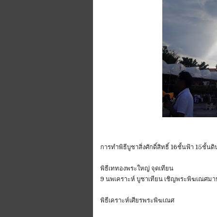
การทำพิธีบูชาสิ่งศักดิ์สิทธิ์ 16ชั้นฟ้า 15ชั้นดิ
พิธีเททองพระใหญ่ จุดเทียน
9 นพเคราะห์ บูชาเทียน เชิญพระพิฆเณศมา
พิธีเคราะห์เศียรพระพิฆเณศ