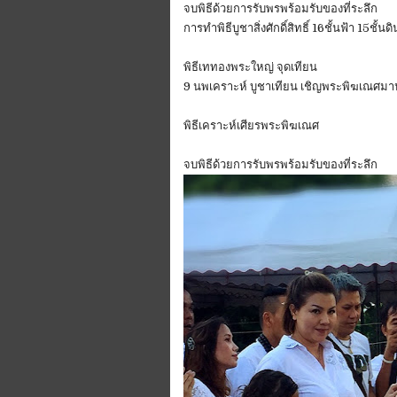
จบพิธีด้วยการรับพรพร้อมรับของที่ระลึก
การทำพิธีบูชาสิ่งศักดิ์สิทธิ์ 16ชั้นฟ้า 15ชั้นดิ
พิธีเททองพระใหญ่ จุดเทียน
9 นพเคราะห์ บูชาเทียน เชิญพระพิฆเณศมา
พิธีเคราะห์เศียรพระพิฆเณศ
จบพิธีด้วยการรับพรพร้อมรับของที่ระลึก