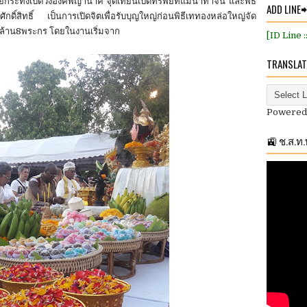
ะทงเปิดวังองค์พญานาค จุดเทียนเปิดทรัพย์ที่แม่น้ำท่าจีน และพิธี
ADD LINE
กดิ์สิทธิ์ เป็นการเปิดจิตเพื่อรับบุญใหญ่ก่อนพิธีเททองหล่อใหญ่จัด
ล้าน8พระกร โดยในงานเริ่มจาก
[ID Line 
TRANSLAT
Powered
🚉 ช.ส.ท