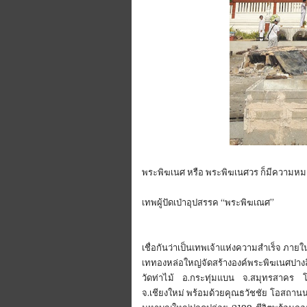
พระพิฆเนศ หรือ พระพิฆเนศวร ก็มีความหม
เทพผู้ปัดเป่าอุปสรรค “พระพิฆเณศ”
เชื่อกันว่าเป็นเทพเจ้าแห่งความสำเร็จ ภายใ
เททองหล่อใหญ่จัดสร้างองค์พระพิฆเนศปางล
วัดท่าไม้ อ.กระทุ่มแบน จ.สมุทรสาคร
จ.เชียงใหม่ พร้อมด้วยคุณธวัชชัย โอสถานนท