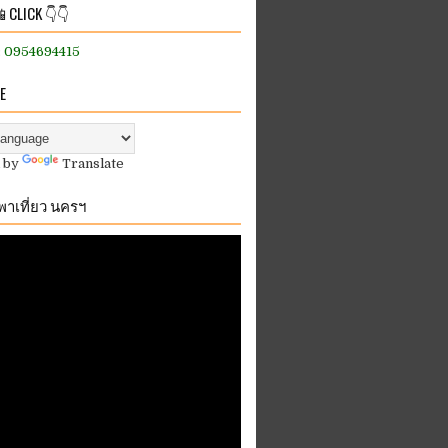
 CLICK 👇👇
:: 0954694415
E
 by
Translate
.พาเที่ยว นครฯ