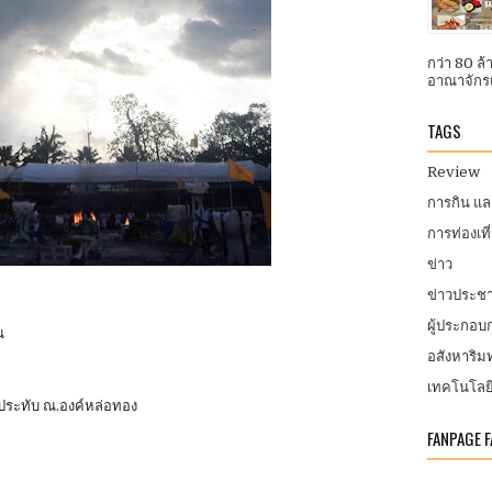
กว่า 80 ล
อาณาจักรแ
TAGS
Review
การกิน แ
การท่องเที
ข่าว
ข่าวประชา
ผู้ประกอ
น
อสังหาริมท
เทคโนโลย
ประทับ ณ.องค์หล่อทอง
FANPAGE 