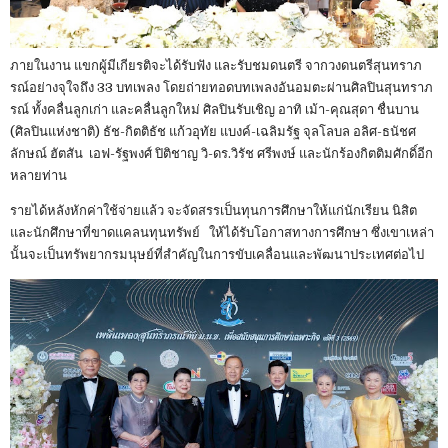
ภายในงาน แขกผู้มีเกียรติจะได้รับฟัง และรับชมดนตรี จากวงดนตรีสุนทราภ
รณ์อย่างจุใจถึง 33 บทเพลง โดยถ่ายทอดบทเพลงอันอมตะผ่านศิลปินสุนทราภ
รณ์ ทั้งคลื่นลูกเก่า และคลื่นลูกใหม่ ศิลปินรับเชิญ อาทิ เม้า-คุณสุดา ชื่นบาน
(ศิลปินแห่งชาติ) ธัช-กิตติธัช แก้วอุทัย แบงค์-เฉลิมรัฐ จุลโลบล อลิศ-ธนัชศ
ลักษณ์ ฮัตสัน เอฟ-รัฐพงศ์ ปิติชาญ วิ-ดร.วิรัช ศรีพงษ์ และนักร้องกิตติมศักดิ์อีก
หลายท่าน
รายได้หลังหักค่าใช้จ่ายแล้ว จะจัดสรรเป็นทุนการศึกษาให้แก่นักเรียน นิสิต
และนักศึกษาที่ขาดแคลนทุนทรัพย์ ให้ได้รับโอกาสทางการศึกษา ซึ่งเขาเหล่า
นั้นจะเป็นทรัพยากรมนุษย์ที่สําคัญในการขับเคลื่อนและพัฒนาประเทศต่อไป