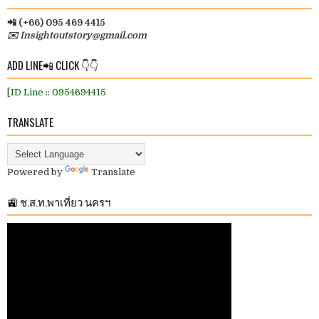
📲 (+66) 095 469 4415
✉️ Insightoutstory@gmail.com
ADD LINE📲 CLICK 👇👇
[ID Line :: 0954694415
TRANSLATE
Powered by
Translate
🚉 ช.ส.ท.พาเที่ยว นครฯ