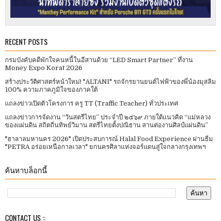
RECENT POSTS
กรมบังคับคดีพักใจคนหนี้ในอีสานด้วย “LED Smart Partner” ที่งาน
Money Expo Korat 2026
สร้างประวัติศาสตร์หน้าใหม่! "ALTANI" รถจักรยานยนต์ไฟฟ้าของพี่น้องมุสลิม
100% ความภาคภูมิใจของภาคใต้
แถลงข่าวเปิดตัวโครงการ ครู TT (Traffic Teacher) ทั่วประเทศ​
แถลงข่าวการจัดงาน “วันสตรีไทย” ประจําปี ๒๕๖๙ ภายใต้แนวคิด “แม่หลวง
ของแผ่นดิน สถิตถิ่นทิพย์วิมาน สตรีไทยตั้งปณิธาน สานต่องานศิลป์แผ่นดิน”
"ฮาลาลมหานคร 2026" เปิดประสบการณ์ Halal Food Experience ผ่านธีม
"PETRA อร่อยเหนือกาลเวลา" ยกนครศิลาแห่งจอร์แดนสู่ใจกลางกรุงเทพฯ
ค้นหาบล็อกนี้
CONTACT US ::