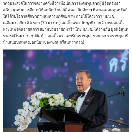
วัตถุประสงค์ในการจัดงานครั้งนี้ว่า เพื่อเป็นการระดมทุนจากผู้มีจิตศรัทธา
สนับสนุนทุนการศึกษาให้แก่นักเรียน นิสิต และนักศึกษา ที่ขาดแคลนทุนทรัพย์
ให้ได้รับโอกาสศึกษาตามสมควรแก่ศักยภาพ ภายใต้โครงการ “ม.น.ข.
เฉลิมพระเกียรติ 6 รอบ (72 พรรษา) สมเด็จพระกนิษฐาธิราชเจ้า กรมสมเด็จ
พระเทพรัตนราชสุดาฯ สยามบรมราชกุมารี” โดย ม.น.ข. ได้ร่วมกับ มูลนิธิสุนท
ราภรณ์ในพระราชูปถัมภ์ สมเด็จพระเทพรัตนราชสุดาฯ สยามบรมราชกุมารี
นําเสนอบทเพลงยอดนิยมของวงดนตรีสุนทราภรณ์