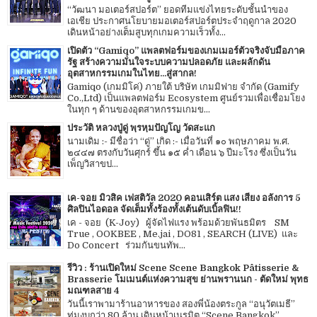
“วัฒนา มอเตอร์สปอร์ต” ยอดทีมแข่งไทยระดับชั้นนำของ
เอเชีย ประกาศนโยบายมอเตอร์สปอร์ตประจำฤดูกาล 2020
เดินหน้าอย่างเต็มสูบทุกเกมความเร็วทั้ง...
เปิดตัว “Gamiqo” แพลตฟอร์มของเกมเมอร์ตัวจริงจับมือภาค
รัฐ สร้างความมั่นใจระบบความปลอดภัย และผลักดัน
อุตสาหกรรมเกมในไทย...สู่สากล!
Gamiqo (เกมมิโค่) ภายใต้ บริษัท เกมมิฟาย จำกัด (Gamify
Co.,Ltd) เป็นแพลตฟอร์ม Ecosystem ศูนย์รวมเพื่อเชื่อมโยง
ในทุก ๆ ด้านของอุตสาหกรรมเกมข...
ประวัติ หลวงปู่ดู่ พฺรหฺมปัญโญ วัดสะแก
นามเดิม :- มีชื่อว่า “ดู่” เกิด :- เมื่อวันที่ ๑๐ พฤษภาคม พ.ศ.
๒๔๔๗ ตรงกับวันศุกร์ ขึ้น ๑๕ ค่ำ เดือน ๖ ปีมะโรง ซึ่งเป็นวัน
เพ็ญวิสาขป...
เค-จอย มิวสิค เฟสติวัล 2020 คอนเสิร์ต แสง เสียง อลังการ 5
ศิลปินไอดอล จัดเต็มทั้งร้องทั้งเต้นดับเบิ้ลฟิน!!
เค - จอย (K-Joy) ผู้จัดไฟแรง พร้อมด้วยพันธมิตร SM
True , OOKBEE , Me.jai , DO81 , SEARCH (LIVE) และ
Do Concert ร่วมกันขนทัพ...
รีวิว : ร้านเปิดใหม่ Scene Scene Bangkok Pâtisserie &
Brasserie โมเมนต์แห่งความสุข ย่านพรานนก - ตัดใหม่ พุทธ
มณฑลสาย 4
วันนี้เราพามาร้านอาหารของ สองพี่น้องตระกูล “อนุวัตเมธี”
ทุ่มงบกว่า 80 ล้าน เดินหน้าเนรมิต “Scene Bangkok”