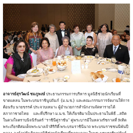
อาจารย์สุรวัฒน์ ชมภูพงษ์
ประธานกรรมการบริหาร มูลนิธิช่วยนักเรียนที่
ขาดแคลน ในพระบรมราชินูปถัมภ์ (ม.น.ข.) และคณะกรรมการจัดงานให้การ
ต้อนรับ นายขรรค์ ประจวบเหมาะ ผู้อำนวยการสำนักงานจัดหารายได้
สภากาชาดไทย และที่ปรึกษา ม.น.ข. ให้เกียรติมาเป็นประธานในพิธี …สถิต
ในดวงใจตราบนิจนิรันดร์ “ราชินีคู่ราชัน” คู่พระบารมีในหลวงรัชกาลที่ 9เทิด
พระเกียรติสมเด็จพระนางเจ้าสิริกิติ์ พระบรมราชินีนาถ พระบรมราชชนนีพันปี