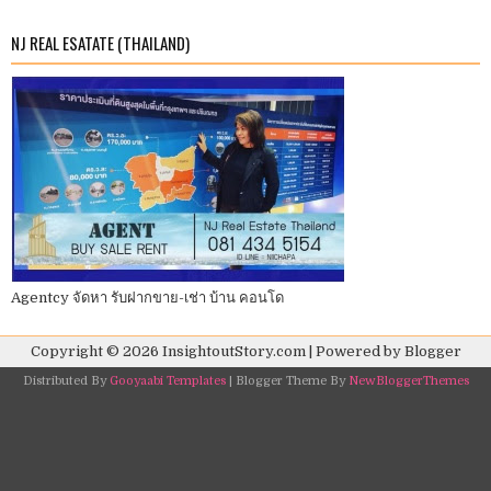
NJ REAL ESATATE (THAILAND)
Agentcy จัดหา รับฝากขาย-เช่า บ้าน คอนโด
Copyright ©
2026
InsightoutStory.com
| Powered by
Blogger
Distributed By
Gooyaabi Templates
| Blogger Theme By
NewBloggerThemes