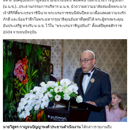
หลวง องค์อุปถัมภิกามูลนิธิช่วยนักเรียนที่ขาดแคลน ในพระบรมราชินูปถัมก์
(ม.น.ข.)…ประธานกรรมการบริหาร ม.น.ข. นำถวายความอาลัยสมเด็จพระนาง
เจ้าสิริกิติ์พระบรมราชินีนาถ พระบรมราชชนนีพันปีหลวง เพื่อแสดงความจงรัก
ภักดี และน้อมรำลึกในพระมหากรุณาธิคุณอันหาที่สุดมิได้ พระผู้ทรงพระคุณ
อันประเสริฐ ทรงรับ ม.น.ข. ไว้ใน “พระบรมราชินูปถัมภ์” ตั้งแต่ปีพุทธศักราช
2504 จวบจนปัจจุบัน
นายวิสูตร กาญจนปัญญาพงศ์ ประธานดําเนินงาน
ได้กล่าวรายงานถึง