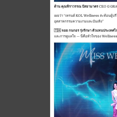
ด้าน คุณพิราวรรณ ปัสยามาตร
‎CEO G GR
‎เผยว่า “เทรนด์ KOL Wellness สะท้อนผู้บร
อุตสาหกรรมความงามและบันเทิง”
‎‎🇹🇭 จอย กนกอร รุ่งรักษา ตัวแทนประเทศ
และการดูแลใจ — นี่คือหัวใจของ Wellness 