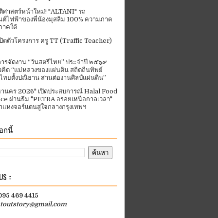
ัติศาสตร์หน้าใหม่! "ALTANI" รถ
ต์ไฟฟ้าของพี่น้องมุสลิม 100% ความภาค
ภาคใต้
ปิดตัวโครงการ ครู TT (Traffic Teacher)
ารจัดงาน “วันสตรีไทย” ประจําปี ๒๕๖๙
คิด “แม่หลวงของแผ่นดิน สถิตถิ่นทิพย์
ีไทยตั้งปณิธาน สานต่องานศิลป์แผ่นดิน”
านคร 2026" เปิดประสบการณ์ Halal Food
ce ผ่านธีม "PETRA อร่อยเหนือกาลเวลา"
แห่งจอร์แดนสู่ใจกลางกรุงเทพฯ
กนี้
S ::
 095 469 4415
htoutstory@gmail.com