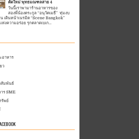
ตัดใหม่ พุทธมณฑลสาย 4
วันนี้เราพามาร้านอาหารของ
สองพี่น้องตระกูล “อนุวัตเมธี” ทุ่มงบ
้าน เดินหน้าเนรมิต “Scene Bangkok”
ห่งความอร่อย รุกตลาดเบเก...
ละอาหาร
่ยว
สัมพันธ์
บการ SME
รัพย์
ี
FACEBOOK