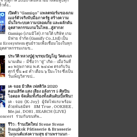
จำฤดูกาล 2020 เดินหน้าอย่างเต็มสูบทุก
ทั้ง...
เปิดตัว “Gamiqo” แพลตฟอร์มของเกม
เมอร์ตัวจริงจับมือภาครัฐ สร้างความ
มั่นใจระบบความปลอดภัย และผลักดัน
อุตสาหกรรมเกมในไทย...สู่สากล!
Gamiqo (เกมมิโค่) ภายใต้ บริษัท เกม
มิฟาย จำกัด (Gamify Co.,Ltd) เป็น
 Ecosystem ศูนย์รวมเพื่อเชื่อมโยงในทุก
อุตสาหกรรมเกมข...
ประวัติ หลวงปู่ดู่ พฺรหฺมปัญโญ วัดสะแก
นามเดิม :- มีชื่อว่า “ดู่” เกิด :- เมื่อวันที่
๑๐ พฤษภาคม พ.ศ. ๒๔๔๗ ตรงกับวัน
ศุกร์ ขึ้น ๑๕ ค่ำ เดือน ๖ ปีมะโรง ซึ่งเป็น
วันเพ็ญวิสาขป...
เค-จอย มิวสิค เฟสติวัล 2020
คอนเสิร์ต แสง เสียง อลังการ 5 ศิลปิน
ไอดอล จัดเต็มทั้งร้องทั้งเต้นดับเบิ้ลฟิน!!
เค - จอย (K-Joy) ผู้จัดไฟแรง พร้อม
ด้วยพันธมิตร SM True , OOKBEE ,
Me.jai , DO81 , SEARCH (LIVE)
ncert ร่วมกันขนทัพ...
รีวิว : ร้านเปิดใหม่ Scene Scene
Bangkok Pâtisserie & Brasserie
โมเมนต์แห่งความสุข ย่านพรานนก -