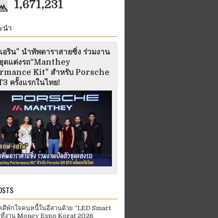
1,671,231
ะนำ
อริน” นำทัพดาราสายซิ่ง ร่วมงาน
ัวชุดแต่งรถ“Manthey
rmance Kit” สำหรับ Porsche
3 ครั้งแรกในไทย!
OSTS
คดีพักใจคนหนี้ในอีสานด้วย “LED Smart
 ที่งาน Money Expo Korat 2026