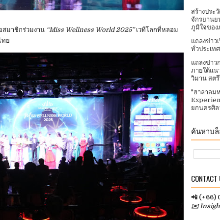
สร้างประว
จักรยานยน
ภูมิใจของ
่อสมาชิกร่วมงาน
“Miss Wellness World 2025”
เวทีโลกที่หลอม
นไทย
แถลงข่าวเ
ทั่วประเทศ​
แถลงข่าวก
ภายใต้แนว
วิมาน สตร
"ฮาลาลมห
Experien
ยกนครศิลา
ค้นหาบล็อ
CONTACT U
📲 (+66)
✉️ Insig