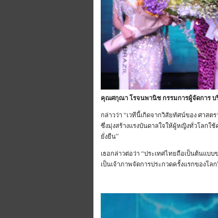
‎‎คุณศกุณา โรจนพานิช ‎กรรมการผู้จัดการ บริ
‎กล่าวว่า “เวทีนี้เกิดจากวิสัยทัศน์ของ ศาสตร
ซึ่งมุ่งสร้างแรงบันดาลใจให้ผู้หญิงทั่วโ
ยั่งยืน”
‎‎เธอกล่าวต่อว่า “ประเทศไทยถือเป็นต้นแบบข
เป็นเจ้าภาพจัดการประกวดครั้งแรกของโลก