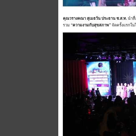
‎คุณวรางคณา สุเมธวัน ประธาน ช.ส.ท.
นำสื
รวม
“ความงามกับสุขสภาพ”
จัดครั้งแรกใ