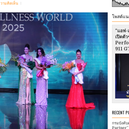
ความคิดเห็น
โพสต์แน
“แอฟ-แ
เปิดต
Perfo
911 GT
RECENT P
กรมบังคับ
Partner”