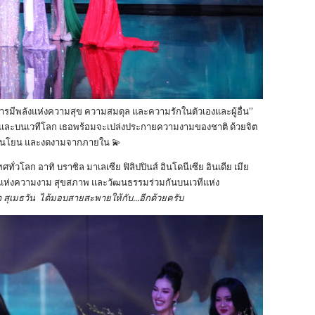
การมีพลังแห่งความสุข ความสมดุล และความรักในตัวเองและผู้อื่น”
วก‎‎และบนเวทีโลก เธอพร้อมจะเปล่งประกายความงามของชาติ ด้วยจิต
อ่อนโยน และงดงามจากภายใน 💫
ศทั่วโลก อาทิ บราซิล มาเลเซีย ฟิลิปปินส์ อินโดนีเซีย อินเดีย เมีย
งแห่งความงาม สุขสภาพ และวัฒนธรรมร่วมกันบนเวทีแห่ง
า สุเมธวัน ได้มอบสายสะพายให้กับ...อีกด้วยครับ