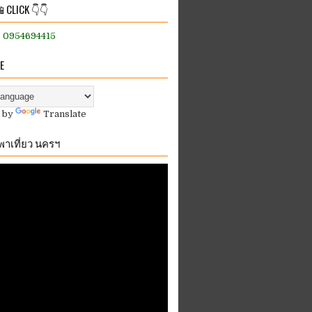
 CLICK 👇👇
:: 0954694415
E
 by
Translate
.พาเที่ยว นครฯ