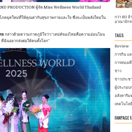
AND PRODUCTION ผู้จัด Miss Wellness World Thailand
กว่า 80 ล
ิโภคยุคใหม่ที่ให้คุณค่ากับสุขภาพกายและใจ ซึ่งจะเป็นพลังใหม่ใน
อาณาจักรแ
TAGS
ไทย
กล่าวด้วยความภาคภูมิใจว่า:‎“เสน่ห์ของไทยคือความอ่อนโยน
ที่ฉันอยากส่งต่อให้คนทั้งโลก”
Review
การกิน แ
การท่องเที
ข่าว
ข่าวประชา
ผู้ประกอ
อสังหาริมท
เทคโนโลย
FANPAGE 