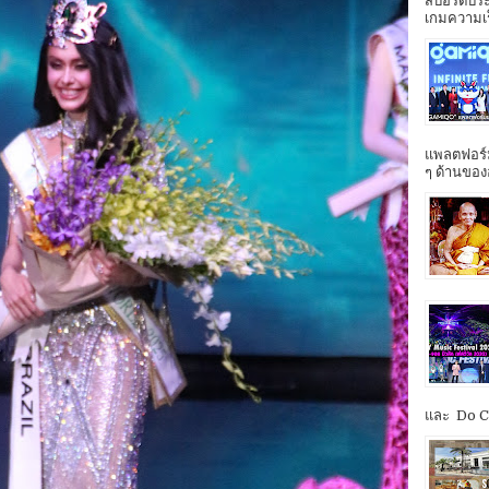
สปอร์ตประ
เกมความเร็ว
แพลตฟอร์ม
ๆ ด้านของ
และ Do Co