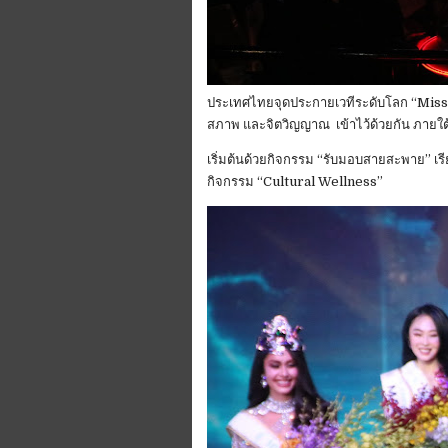
‎‎ประเทศไทยจุดประกายเวทีระดับโลก “Mi
สภาพ และจิตวิญญาณ เข้าไว้ด้วยกัน ภายใ
‎‎เริ่มต้นด้วยกิจกรรม “รับมอบสายสะพาย” เ
กิจกรรม “Cultural Wellness”