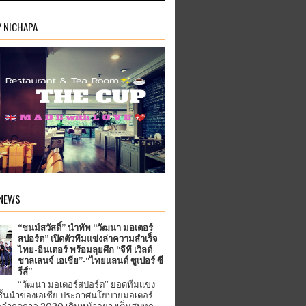
Y NICHAPA
 NEWS
“ชนม์สวัสดิ์” นำทัพ “วัฒนา มอเตอร์
สปอร์ต” เปิดตัวทีมแข่งล่าความสำเร็จ
ไทย-อินเตอร์ พร้อมลุยศึก “จีที เวิลด์
ชาลเลนจ์ เอเชีย”-“ไทยแลนด์ ซูเปอร์ ซี
รีส์”
“วัฒนา มอเตอร์สปอร์ต” ยอดทีมแข่ง
ชั้นนำของเอเชีย ประกาศนโยบายมอเตอร์