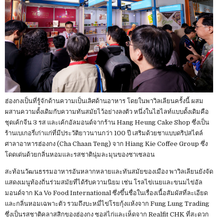
ฮ่องกงเป็นที่รู้จักด้านความเป็นเลิศด้านอาหาร โดยในพาวิลเลียนครั้งนี้ ผสม
ผสานความดั้งเดิมกับความทันสมัยไว้อย่างลงตัว หนึ่งในไฮไลท์แบบดั้งเดิมคือ
ชุดเค้กจีน 3 รส และเค้กอัลมอนด์จากร้าน Hang Heung Cake Shop ซึ่งเป็น
ร้านเบเกอรี่เก่าแก่ที่มีประวัติยาวนานกว่า 100 ปี เสริมด้วยชาแบบดริปสไตล์
ศาลาอาหารฮ่องกง (Cha Chaan Teng) จาก Hiang Kie Coffee Group ซึ่ง
โดดเด่นด้วยกลิ่นหอมและรสชาตินุ่มละมุนของชาเซลอน
สะท้อนวัฒนธรรมอาหารอันหลากหลายและทันสมัยของเมือง พาวิลเลียนยังจัด
แสดงเมนูท้องถิ่นร่วมสมัยที่ได้รับความนิยม เช่น โรลไข่เนยและขนมไข่อัล
มอนด์จาก Ka Vo Food International ซึ่งขึ้นชื่อในเรื่องเนื้อสัมผัสที่ละเอียด
และกลิ่นหอมเฉพาะตัว รวมถึงบะหมี่ไข่โรยกุ้งแห้งจาก Fung Lung Trading
ซึ่งเป็นรสชาติคลาสสิกของฮ่องกง ซอสไก่และเห็ดจาก Realfit CHK ที่สะดวก