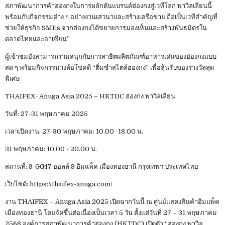
สภาพัฒนาการค้าฮ่องกงในการผลักดันแบรนด์ฮ่องกงสู่เวทีโลก พาวิลเลียนนี้
พร้อมกับกิจกรรมต่าง ๆ อย่างงานเสวนาและสร้างเครือข่าย ถือเป็นเวทีสำคัญที่
ช่วยให้ธุรกิจ SMEs จากฮ่องกงได้ขยายการมองเห็นและสร้างพันธมิตรใน
ตลาดไทยและอาเซียน”
ผู้เข้าชมยังสามารถร่วมสนุกกับการสาธิตผลิตภัณฑ์อาหารเด่นของฮ่องกงแบบ
สด ๆ พร้อมกิจกรรมวงล้อโชคดี “ติ่มซำสไตล์ฮ่องกง” เพื่อลุ้นรับของรางวัลสุด
พิเศษ
THAIFEX- Anuga Asia 2025 – HKTDC ฮ่องกง พาวิลเลียน
วันที่: 27-31 พฤษภาคม 2025
เวลาเปิดงาน: 27-30 พฤษภาคม: 10.00 -18.00 น.
31 พฤษภาคม: 10.00 - 20.00 น.
สถานที่: 9-GG47 ฮอลล์ 9 อิมแพ็ค เมืองทองธานี กรุงเทพฯ ประเทศไทย
เว็บไซต์: https://thaifex-anuga.com/
งาน THAIFEX – Anuga Asia 2025 เปิดฉากวันนี้ ณ ศูนย์แสดงสินค้าอิมแพ็ค
เมืองทองธานี โดยจัดขึ้นต่อเนื่องเป็นเวลา 5 วัน ตั้งแต่วันที่ 27 – 31 พฤษภาคม
2568 องค์การสภาพัฒนาการค้าฮ่องกง (HKTDC) เปิดตัว “ฮ่องกง พาวิล