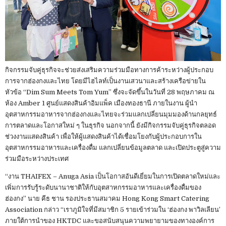
กิจกรรมจับคู่ธุรกิจจะช่วยส่งเสริมความร่วมมือทางการค้าระหว่างผู้ประกอบ
การจากฮ่องกงและไทย โดยมีไฮไลท์เป็นงานเสวนาและสร้างเครือข่ายใน
หัวข้อ “Dim Sum Meets Tom Yum” ซึ่งจะจัดขึ้นในวันที่ 28 พฤษภาคม ณ
ห้อง Amber 1 ศูนย์แสดงสินค้าอิมแพ็ค เมืองทองธานี ภายในงาน ผู้นำ
อุตสาหกรรมอาหารจากฮ่องกงและไทยจะร่วมแลกเปลี่ยนมุมมองด้านกลยุทธ์
การตลาดและโอกาสใหม่ ๆ ในธุรกิจ นอกจากนี้ ยังมีกิจกรรมจับคู่ธุรกิจตลอด
ช่วงงานแสดงสินค้า เพื่อให้ผู้แสดงสินค้าได้เชื่อมโยงกับผู้ประกอบการใน
อุตสาหกรรมอาหารและเครื่องดื่ม แลกเปลี่ยนข้อมูลตลาด และเปิดประตูสู่ความ
ร่วมมือระหว่างประเทศ
“งาน THAIFEX – Anuga Asia เป็นโอกาสอันดีเยี่ยมในการเปิดตลาดใหม่และ
เพิ่มการรับรู้ระดับนานาชาติให้กับอุตสาหกรรมอาหารและเครื่องดื่มของ
ฮ่องกง” นาย คีธ ชาน รองประธานสมาคม Hong Kong Smart Catering
Association กล่าว “เราภูมิใจที่มีสมาชิก 5 รายเข้าร่วมใน ‘ฮ่องกง พาวิลเลียน’
ภายใต้การนำของ HKTDC และขอสนับสนุนความพยายามของทางองค์การ