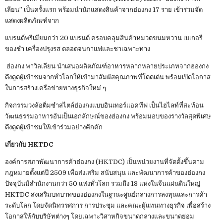
เลียน” เป็นครั้งแรก พร้อมนำนักแสดงสินค้าจากฮ่องกง 17 ราย เข้าร่วมจัด
แสดงผลิตภัณฑ์จาก
แบรนด์พรีเมียมกว่า 20 แบรนด์ ครอบคลุมสินค้าหมวดขนมหวาน เบเกอรี่
ของชำ เครื่องปรุงรส ตลอดจนกาแฟและชาเฉพาะทาง
ฮ่องกง พาวิลเลียน นำเสนอผลิตภัณฑ์อาหารหลากหลายประเภทจากฮ่องกง
ดึงดูดผู้เข้าชมจากทั่วโลกให้เข้ามาสัมผัสคุณภาพที่โดดเด่น พร้อมเปิดโอกาส
ในการสร้างเครือข่ายทางธุรกิจใหม่ ๆ
กิจกรรมวงล้อติ่มซำสไตล์ฮ่องกงแบบอินเทอร์แอคทีฟ เป็นไฮไลท์ที่สะท้อน
วัฒนธรรมอาหารอันเป็นเอกลักษณ์ของฮ่องกง พร้อมมอบของรางวัลสุดพิเศษ
ดึงดูดผู้เข้าชมให้เข้าร่วมอย่างคึกคัก
เกี่ยวกับ HKTDC
องค์การสภาพัฒนาการค้าฮ่องกง (HKTDC) เป็นหน่วยงานที่จัดตั้งขึ้นตาม
กฎหมายตั้งแต่ปี 2509 เพื่อส่งเสริม สนับสนุน และพัฒนาการค้าของฮ่องกง
ปัจจุบันมีสำนักงานกว่า 50 แห่งทั่วโลก รวมถึง 13 แห่งในจีนแผ่นดินใหญ่
HKTDC ส่งเสริมบทบาทของฮ่องกงในฐานะศูนย์กลางการลงทุนและการค้า
ระดับโลก โดยจัดนิทรรศการ การประชุม และคณะผู้แทนทางธุรกิจ เพื่อสร้าง
โอกาสให้กับบริษัทต่างๆ โดยเฉพาะวิสาหกิจขนาดกลางและขนาดย่อม