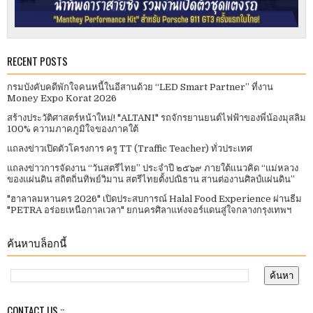
RECENT POSTS
กรมบังคับคดีพักใจคนหนี้ในอีสานด้วย “LED Smart Partner” ที่งาน
Money Expo Korat 2026
สร้างประวัติศาสตร์หน้าใหม่! "ALTANI" รถจักรยานยนต์ไฟฟ้าของพี่น้องมุสลิม
100% ความภาคภูมิใจของภาคใต้
แถลงข่าวเปิดตัวโครงการ ครู TT (Traffic Teacher) ทั่วประเทศ​
แถลงข่าวการจัดงาน “วันสตรีไทย” ประจําปี ๒๕๖๙ ภายใต้แนวคิด “แม่หลวง
ของแผ่นดิน สถิตถิ่นทิพย์วิมาน สตรีไทยตั้งปณิธาน สานต่องานศิลป์แผ่นดิน”
"ฮาลาลมหานคร 2026" เปิดประสบการณ์ Halal Food Experience ผ่านธีม
"PETRA อร่อยเหนือกาลเวลา" ยกนครศิลาแห่งจอร์แดนสู่ใจกลางกรุงเทพฯ
ค้นหาบล็อกนี้
CONTACT US ::