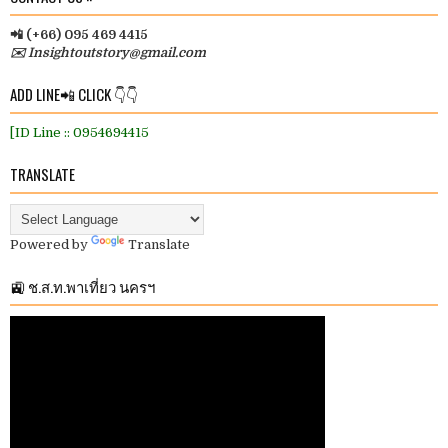
📲 (+66) 095 469 4415
✉️ Insightoutstory@gmail.com
ADD LINE📲 CLICK 👇👇
[ID Line :: 0954694415
TRANSLATE
Powered by
Translate
🚉 ช.ส.ท.พาเที่ยว นครฯ