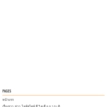
PAGES
หน้าแรก
เรื่องราว ข่าว ไลฟ์สไตล์ ชี วิ ต คื อ ก า ร เ ดิ...