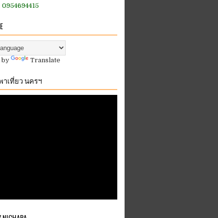
:: 0954694415
E
 by
Translate
.พาเที่ยว นครฯ
Y NICHAPA