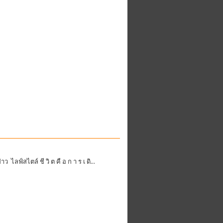
าว ไลฟ์สไตล์ ชี วิ ต คื อ ก า ร เ ดิ...