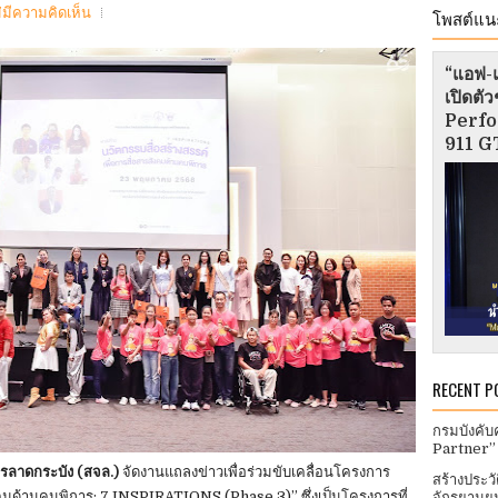
่มีความคิดเห็น
โพสต์แน
“แอฟ-แ
เปิดต
Perfo
911 GT
RECENT P
กรมบังคับ
Partner”
รลาดกระบัง (สจล.)
จัดงานแถลงข่าวเพื่อร่วมขับเคลื่อนโครงการ
สร้างประว
ังคมด้านคนพิการ: 7 INSPIRATIONS (Phase 3)” ซึ่งเป็นโครงการที่
จักรยานยน