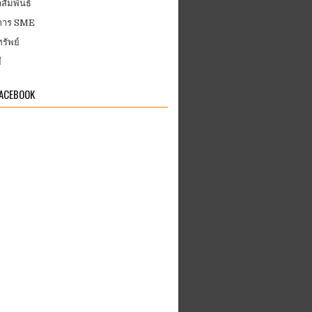
สัมพันธ์
บการ SME
รัพย์
ี
FACEBOOK