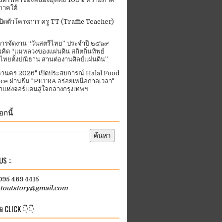
ภาคใต้
ปิดตัวโครงการ ครู TT (Traffic Teacher)
ารจัดงาน “วันสตรีไทย” ประจําปี ๒๕๖๙
คิด “แม่หลวงของแผ่นดิน สถิตถิ่นทิพย์
ีไทยตั้งปณิธาน สานต่องานศิลป์แผ่นดิน”
านคร 2026" เปิดประสบการณ์ Halal Food
ce ผ่านธีม "PETRA อร่อยเหนือกาลเวลา"
แห่งจอร์แดนสู่ใจกลางกรุงเทพฯ
กนี้
S ::
 095 469 4415
htoutstory@gmail.com
 CLICK 👇👇