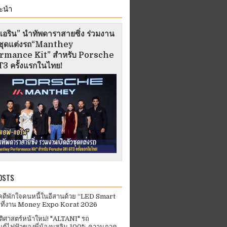
ะนำ
อริน” นำทัพดาราสายซิ่ง ร่วมงาน
ัวชุดแต่งรถ“Manthey
rmance Kit” สำหรับ Porsche
3 ครั้งแรกในไทย!
OSTS
คดีพักใจคนหนี้ในอีสานด้วย “LED Smart
 ที่งาน Money Expo Korat 2026
ัติศาสตร์หน้าใหม่! "ALTANI" รถ
ต์ไฟฟ้าของพี่น้องมุสลิม 100% ความภาค