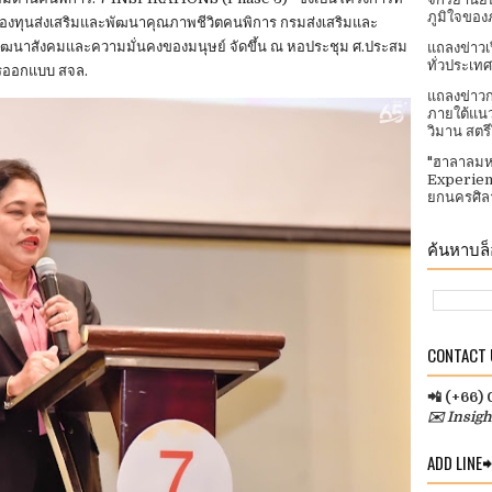
ภูมิใจของ
องทุนส่งเสริมและพัฒนาคุณภาพชีวิตคนพิการ กรมส่งเสริมและ
ฒนาสังคมและความมั่นคงของมนุษย์ จัดขึ้น ณ หอประชุม ศ.ประสม
แถลงข่าวเ
ทั่วประเทศ​
ารออกแบบ สจล.
แถลงข่าวก
ภายใต้แนว
วิมาน สตร
"ฮาลาลมห
Experien
ยกนครศิลา
ค้นหาบล็อ
CONTACT U
📲 (+66)
✉️ Insig
ADD LINE