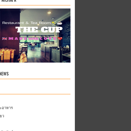
 NEWS
ละอาหาร
่ยว