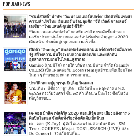
POPULAR NEWS
“ชนม์สวัสดิ์” นำทัพ “วัฒนา มอเตอร์สปอร์ต” เปิดตัวทีมแข่งล่า
ความสำเร็จไทย-อินเตอร์ พร้อมลุยศึก “จีที เวิลด์ ชาลเลนจ์
เอเชีย”-“ไทยแลนด์ ซูเปอร์ ซีรีส์”
“วัฒนา มอเตอร์สปอร์ต” ยอดทีมแข่งไทยระดับชั้นนำของ
เอเชีย ประกาศนโยบายมอเตอร์สปอร์ตประจำฤดูกาล 2020
เดินหน้าอย่างเต็มสูบทุกเกมความเร็วทั้ง...
เปิดตัว “Gamiqo” แพลตฟอร์มของเกมเมอร์ตัวจริงจับมือภาค
รัฐ สร้างความมั่นใจระบบความปลอดภัย และผลักดัน
อุตสาหกรรมเกมในไทย...สู่สากล!
Gamiqo (เกมมิโค่) ภายใต้ บริษัท เกมมิฟาย จำกัด (Gamify
Co.,Ltd) เป็นแพลตฟอร์ม Ecosystem ศูนย์รวมเพื่อเชื่อมโยง
ในทุก ๆ ด้านของอุตสาหกรรมเกมข...
ประวัติ หลวงปู่ดู่ พฺรหฺมปัญโญ วัดสะแก
นามเดิม :- มีชื่อว่า “ดู่” เกิด :- เมื่อวันที่ ๑๐ พฤษภาคม พ.ศ.
๒๔๔๗ ตรงกับวันศุกร์ ขึ้น ๑๕ ค่ำ เดือน ๖ ปีมะโรง ซึ่งเป็นวัน
เพ็ญวิสาขป...
เค-จอย มิวสิค เฟสติวัล 2020 คอนเสิร์ต แสง เสียง อลังการ 5
ศิลปินไอดอล จัดเต็มทั้งร้องทั้งเต้นดับเบิ้ลฟิน!!
เค - จอย (K-Joy) ผู้จัดไฟแรง พร้อมด้วยพันธมิตร SM
True , OOKBEE , Me.jai , DO81 , SEARCH (LIVE) และ
Do Concert ร่วมกันขนทัพ...