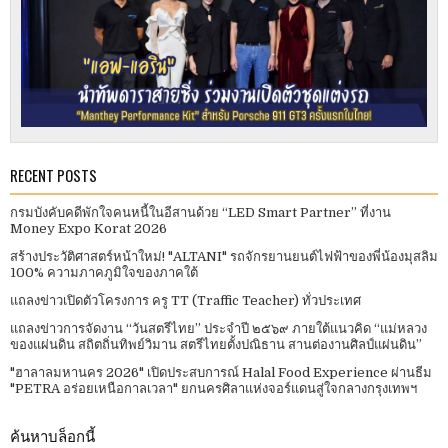
RECENT POSTS
กรมบังคับคดีพักใจคนหนี้ในอีสานด้วย “LED Smart Partner” ที่งาน
Money Expo Korat 2026
สร้างประวัติศาสตร์หน้าใหม่! "ALTANI" รถจักรยานยนต์ไฟฟ้าของพี่น้องมุสลิม
100% ความภาคภูมิใจของภาคใต้
แถลงข่าวเปิดตัวโครงการ ครู TT (Traffic Teacher) ทั่วประเทศ​
แถลงข่าวการจัดงาน “วันสตรีไทย” ประจําปี ๒๕๖๙ ภายใต้แนวคิด “แม่หลวง
ของแผ่นดิน สถิตถิ่นทิพย์วิมาน สตรีไทยตั้งปณิธาน สานต่องานศิลป์แผ่นดิน”
"ฮาลาลมหานคร 2026" เปิดประสบการณ์ Halal Food Experience ผ่านธีม
"PETRA อร่อยเหนือกาลเวลา" ยกนครศิลาแห่งจอร์แดนสู่ใจกลางกรุงเทพฯ
ค้นหาบล็อกนี้