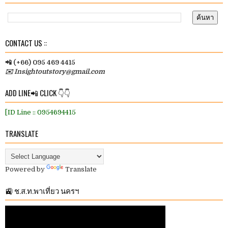
CONTACT US ::
📲 (+66) 095 469 4415
✉️ Insightoutstory@gmail.com
ADD LINE📲 CLICK 👇👇
[ID Line :: 0954694415
TRANSLATE
Powered by
Translate
🚉 ช.ส.ท.พาเที่ยว นครฯ