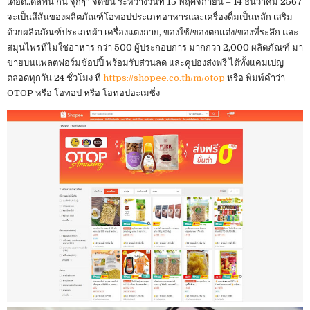
เดือด..ดีลฟิน กิน จุกๆ” จัดขึ้น ระหว่างวันที่ 15 พฤศจิกายน – 14 ธันวาคม 2567
จะเป็นสีสันของผลิตภัณฑ์โอทอปประเภทอาหารและเครื่องดื่มเป็นหลัก เสริม
ด้วยผลิตภัณฑ์ประเภทผ้า เครื่องแต่งกาย, ของใช้/ของตกแต่ง/ของที่ระลึก และ
สมุนไพรที่ไม่ใช่อาหาร กว่า 500 ผู้ประกอบการ มากกว่า 2,000 ผลิตภัณฑ์ มา
ขายบนแพลตฟอร์มช้อปปี้ พร้อมรับส่วนลด และคูปองส่งฟรี ได้ทั้งแคมเปญ
ตลอดทุกวัน 24 ชั่วโมง ที่
https://shopee.co.th/m/otop
หรือ พิมพ์คำว่า
OTOP หรือ โอทอป หรือ โอทอปอะเมซิ่ง