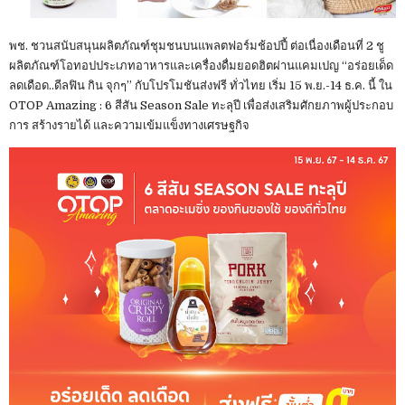
พช. ชวนสนับสนุนผลิตภัณฑ์ชุมชนบนแพลตฟอร์มช้อปปี้ ต่อเนื่องเดือนที่ 2 ชู
ผลิตภัณฑ์โอทอปประเภทอาหารและเครื่องดื่มยอดฮิตผ่านแคมเปญ “อร่อยเด็ด
ลดเดือด..ดีลฟิน กิน จุกๆ” กับโปรโมชันส่งฟรี ทั่วไทย เริ่ม 15 พ.ย.-14 ธ.ค. นี้ ใน
OTOP Amazing : 6 สีสัน Season Sale ทะลุปี เพื่อส่งเสริมศักยภาพผู้ประกอบ
การ สร้างรายได้ และความเข้มแข็งทางเศรษฐกิจ