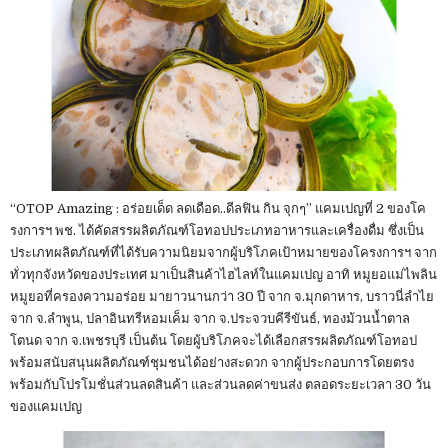
“OTOP Amazing : อร่อยเด็ด ลดเดือด..ดีลฟิน กิน จุกๆ” แคมเปญที่ 2 ของโค
รงการฯ พช. ได้คัดสรรผลิตภัณฑ์โอทอปประเภทอาหารและเครื่องดื่ม ซึ่งเป็น
ประเภทผลิตภัณฑ์ที่ได้รับความนิยมจากผู้บริโภคเป้าหมายของโครงการฯ จาก
ทั่วทุกจังหวัดของประเทศ มาเป็นสินค้าไฮไลท์ในแคมเปญ อาทิ หมูยอแม่ไพลิน
หมูยอที่ครองความอร่อย มายาวนานกว่า 30 ปี จาก จ.มุกดาหาร, บราวนี่ลำไย
จาก จ.ลำพูน, ปลาอินทรีหอมเค็ม จาก จ.ประจวบคีรีขันธ์, ทองม้วนน้ำตาล
โตนด จาก จ.เพชรบุรี เป็นต้น โดยผู้บริโภคจะได้เลือกสรรผลิตภัณฑ์โอทอป
พร้อมสนับสนุนผลิตภัณฑ์ชุมชนได้อย่างสะดวก จากผู้ประกอบการโดยตรง
พร้อมกับโปรโมชั่นส่วนลดสินค้า และส่วนลดค่าขนส่ง ตลอดระยะเวลา 30 วัน
ของแคมเปญ